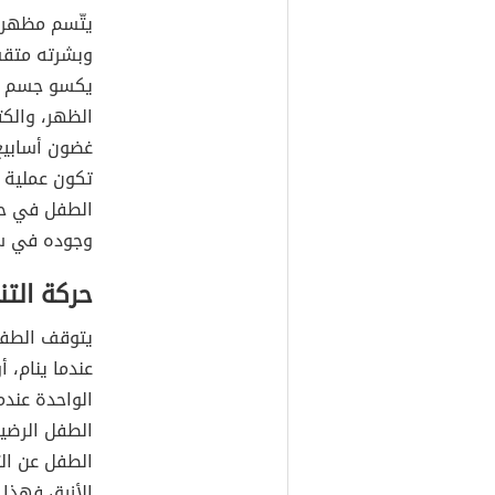
يتّسم مظهر
وبشرته متقشر
يكسو جسم ال
الظهر، والكت
غضون أسابيع 
تكون عملية 
الطفل في حال
وجوده في سو
حركة الت
الواحدة عند
الطفل الرضيع
الطفل عن الت
الأزرق فهذا 