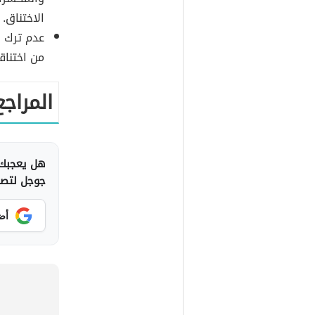
الاختناق.
عدم ترك ا
من اختناق
المراجع
هل يعجبك 
جوجل لتصلك
أض