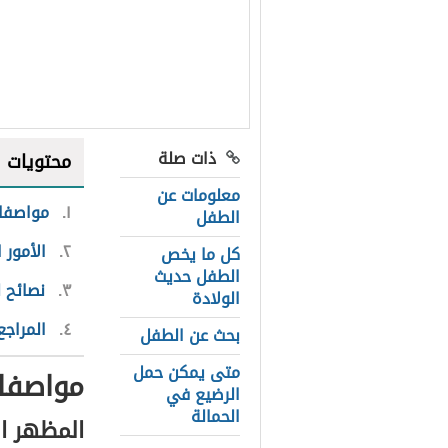
ذات صلة
محتويات
معلومات عن
١
مواصفات
الطفل
٢
الأمور 
كل ما يخص
الطفل حديث
٣
نصائح 
الولادة
٤
المراجع
بحث عن الطفل
متى يمكن حمل
مواصفا
الرضيع في
الحمالة
المظهر ا