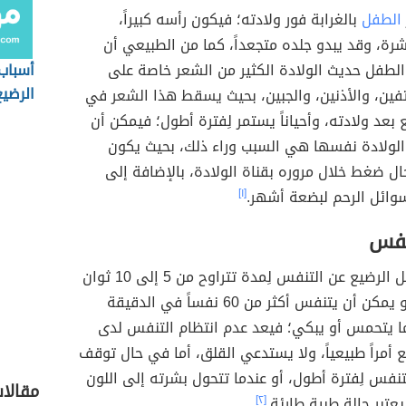
الطفل
بالغرابة فور ولادته؛ فيكون رأسه كبيراً،
ة، وقد يبدو جلده متجعداً، كما من الطبيعي أن
طفل حديث الولادة الكثير من الشعر خاصة على
أسباب
الرضي
فين، والأذنين، والجبين، بحيث يسقط هذا الشعر في
بعد ولادته، وأحياناً يستمر لِفترة أطول؛ فيمكن أن
الولادة نفسها هي السبب وراء ذلك، بحيث يكون
 ضغط خلال مروره بقناة الولادة، بالإضافة إلى
ائل الرحم لبضعة أشهر.
[١]
نفس
يتوقف الطفل الرضيع عن التنفس لِمدة تتراوح من 5 إلى 10 ثوان
عندما ينام، أو يمكن أن يتنفس أكثر من 60 نفساً في الدقيقة
ما يتحمس أو يبكي؛ فيعد عدم انتظام التنفس لدى
 أمراً طبيعياً، ولا يستدعي القلق، أما في حال توقف
نفس لِفترة أطول، أو عندما تتحول بشرته إلى اللون
مقالا
يعتبر حالة طبية طارئة.
[٢]