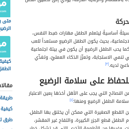
حركة
متى ي
الرضيع
يلةً أساسيةً لِيتعلم الطفل مهارات ضبط النفس،
اجتماعية، بحيث يكون الطفل الرضيع مستعداً للعب
كما يحب الطفل الرضيع أن يكون في بيئة اجتماعية
 تنمي الاستجابة، وتعزّز الذكاء العمليّ، وتغذّي
كيفية
اعيّ لديه.
[٣]
الطفل
الولاد
لحفاظ على سلامة الرضيع
مقالا
النصائح التي يجب على الأهل أخذها بِعين الاعتبار
طريقة 
سلامة الطفل الرضيع ومنها:
[٤]
كيفية ز
 القطع الصغيرة التي ممكن أن يختنق بها الطفل.
طرق ل
 الطفل قطع الجزر الكبيرة، والتفاح غير المقشر،
ت، وغيرها من الأطعمة الأخرى التي قد تشكل خطر