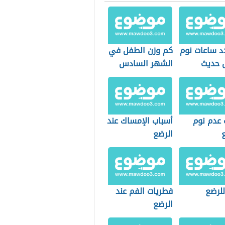
د ساعات نوم
كم وزن الطفل في
 حديث
الشهر السادس
ة
 عدم نوم
أسباب الإمساك عند
الرضع
للرضع
فطريات الفم عند
الرضع