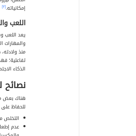
إمكانياته.
[٣]
اللعب وال
يعد اللعب وس
والمهارات ال
منذ ولادته، 
تفاعلية؛ فهي
الذكاء الاجتم
نصائح ل
هناك بعض من 
للحفاظ على 
التخلص من
عدم إطعام
والمكسرا