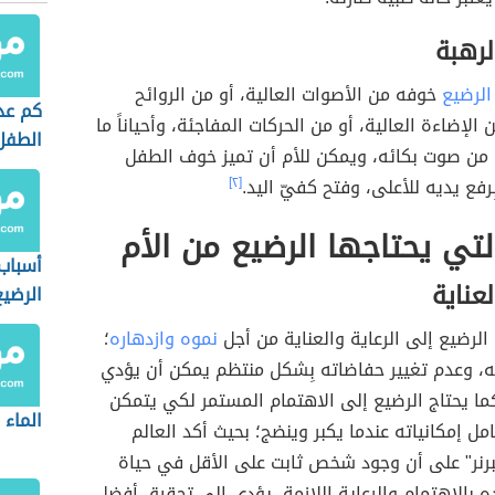
لرهبة
الرضيع
خوفه من الأصوات العالية، أو من الروائح
كم عد
 الإضاءة العالية، أو من الحركات المفاجئة، وأحياناً ما
الطفل
من صوت بكائه، ويمكن للأم أن تميز خوف الطفل
الولاد
رفع يديه للأعلى، وفتح كفيّ اليد.
[٢]
التي يحتاجها الرضيع من الأم
أسباب
لعناية
الرضيع
الرضيع إلى الرعاية والعناية من أجل
نموه وازدهاره
؛
، وعدم تغيير حفاضاته بِشكل منتظم يمكن أن يؤدي
ما يحتاج الرضيع إلى الاهتمام المستمر لكي يتمكن
الماء 
ل إمكانياته عندما يكبر وينضج؛ بحيث أكد العالم
برنر" على أن وجود شخص ثابت على الأقل في حياة
ه بالاهتمام والرعاية اللازمة، يؤدي إلى تحقيق أفضل