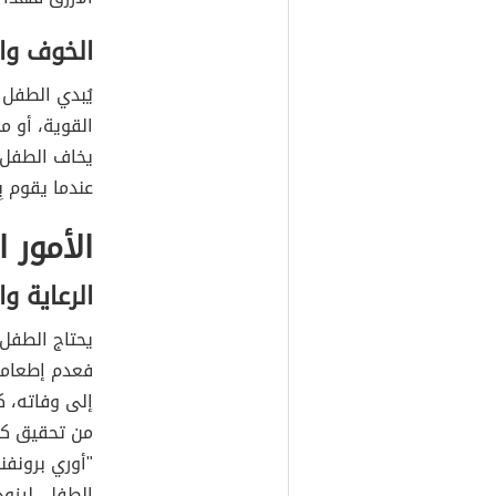
الخوف وا
يُبدي الطفل
القوية، أو من
يخاف الطفل 
عندما يقوم بِ
الأمور 
الرعاية وا
يحتاج الطفل 
فعدم إطعامه
إلى وفاته، ك
من تحقيق كام
"أوري برونفن
الطفل، ليزود