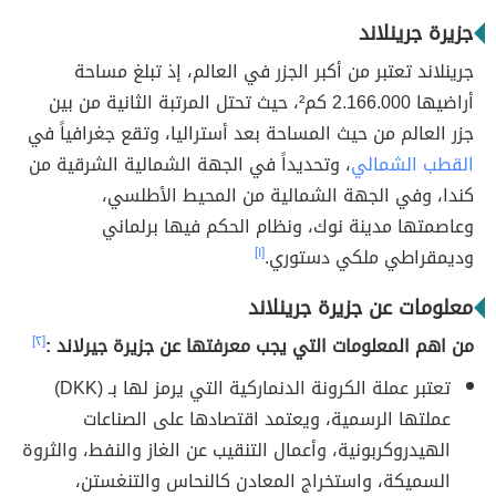
جزيرة جرينلاند
جرينلاند تعتبر من أكبر الجزر في العالم، إذ تبلغ مساحة
أراضيها 2.166.000 كم²، حيث تحتل المرتبة الثانية من بين
جزر العالم من حيث المساحة بعد أستراليا، وتقع جغرافياً في
القطب الشمالي
، وتحديداً في الجهة الشمالية الشرقية من
كندا، وفي الجهة الشمالية من المحيط الأطلسي،
وعاصمتها مدينة نوك، ونظام الحكم فيها برلماني
وديمقراطي ملكي دستوري.
[١]
معلومات عن جزيرة جرينلاند
من اهم المعلومات التي يجب معرفتها عن جزيرة جيرلاند :
[٢]
تعتبر عملة الكرونة الدنماركية التي يرمز لها بـ (DKK)
عملتها الرسمية، ويعتمد اقتصادها على الصناعات
الهيدروكربونية، وأعمال التنقيب عن الغاز والنفط، والثروة
السميكة، واستخراج المعادن كالنحاس والتنغستن،