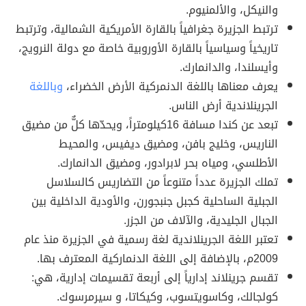
والنيكل، والألمنيوم.
ترتبط الجزيرة جغرافياً بالقارة الأمريكية الشمالية، وترتبط
تاريخياً وسياسياً بالقارة الأوروبية خاصة مع دولة النرويج،
وأيسلندا، والدانمارك.
يعرف معناها باللغة الدنمركية الأرض الخضراء،
وباللغة
الجرينلاندية أرض الناس.
تبعد عن كندا مسافة 16كيلومتراً، ويحدّها كلٌّ من مضيق
الناريس، وخليج بافن، ومضيق ديفيس، والمحيط
الأطلسي، ومياه بحر لابرادور، ومضيق الدانمارك.
تملك الجزيرة عدداً متنوعاً من التضاريس كالسلاسل
الجبلية الساحلية كجبل جنبجورن، والأودية الداخلية بين
الجبال الجليدية، والآلاف من الجزر.
تعتبر اللغة الجرينلاندية لغة رسمية في الجزيرة منذ عام
2009م، بالإضافة إلى اللغة الدنماركية المعترف بها.
تقسم جرينلاند إدارياً إلى أربعة تقسيمات إدارية، هي:
كولجالك، وكاسويتسوب، وكيكاتا، و سيرمرسوك.