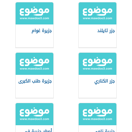
جزر تايلند
جزيرة غوام
جزر الكناري
جزيرة طنب الكبرى
جزيرة نامي
أصغر جزيرة في