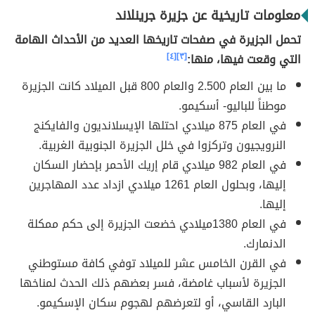
معلومات تاريخية عن جزيرة جرينلاند
تحمل الجزيرة في صفحات تاريخها العديد من الأحداث الهامة
التي وقعت فيها، منها:
[٣]
[٤]
ما بين العام 2.500 والعام 800 قبل الميلاد كانت الجزيرة
موطناً للباليو- أسكيمو.
في العام 875 ميلادي احتلها الإيسلانديون والفايكنج
النرويجيون وتركزوا في خلل الجزيرة الجنوبية الغربية.
في العام 982 ميلادي قام إريك الأحمر بإحضار السكان
إليها، وبحلول العام 1261 ميلادي ازداد عدد المهاجرين
إليها.
في العام 1380ميلادي خضعت الجزيرة إلى حكم ممكلة
الدنمارك.
في القرن الخامس عشر للميلاد توفي كافة مستوطني
الجزيرة لأسباب غامضة، فسر بعضهم ذلك الحدث لمناخها
البارد القاسي، أو لتعرضهم لهجوم سكان الإسكيمو.