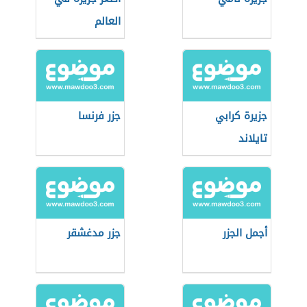
العالم
جزيرة كرابي
جزر فرنسا
تايلاند
أجمل الجزر
جزر مدغشقر