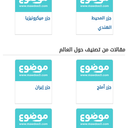
جزر المحيط
جزر ميكرونيزيا
الهندي
مقالات من تصنيف حول العالم
جزر أملج
جزر إيران