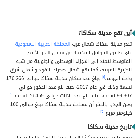
أين تقع مدينة سكاكا؟
تقع مدينة سكاكا شمال غرب
المملكة العربية السعودية
على طريق القوافل القديمة من ساحل البحر الأبيض
المتوسط ​​لتمتد إلى الأجزاء الوسطى والجنوبية من شبه
الجزيرة العربية، كما تقع شمال صحراء النفود وشمال شرق
واحة الجوف،
[١]
وبلغ عدد سكان مدينة سكاكا حوالي 176,266
نسمة وذلك في عام 2017، حيث بلغ عدد الذكور حوالي
99,807 نسمة، بينما بلغ عدد الإناث حوالي 76,459 نسمة،
[٢]
ومن الجدير بالذكر أن مساحة مدينة سكاكا تبلغ حوالي 100
كيلومتر مربع.
[٣]
تاريخ مدينة سكاكا
يعود تاريخ مدينة سكاكا إلى القرنين الثامن والسابع قبل