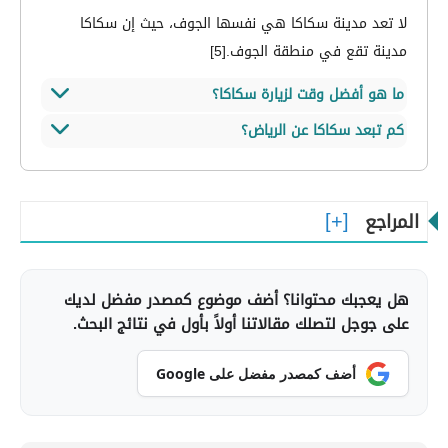
لا تعد مدينة سكاكا هي نفسها الجوف، حيث إن سكاكا
مدينة تقع في منطقة الجوف.
[5]
ما هو أفضل وقت لزيارة سكاكا؟
كم تبعد سكاكا عن الرياض؟
يفضل زيارة مدينة سكاكا في الربيع أو الخريف، حيث تكون
درجات الحرارة معتدلة ويكون طول النهار مناسبًا ليقوم
يفصل بين مدينة سكاكا ومدينة الرياض نحو 980 كيلومتراً،
السياح باستكشاف المدينة.
[6]
ويحتاج السفر بين المدينتين بالسيارة ما يقارب 9 ساعات
المراجع
ونصف.
هل يعجبك محتوانا؟ أضف موضوع كمصدر مفضل لديك
على جوجل لتصلك مقالاتنا أولاً بأول في نتائج البحث.
أضف كمصدر مفضل على Google