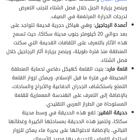
وينصح بزيارة الجبل خلال فصل الشتاء لتجنب التعرض
لدرجات الحرارة المرتفعة في الصيف.
أعمدة الرجاجيل:
وهي هياكل حجرية قديمة تتواجد على
بعد حوالي 20 كيلومتر جنوب مدينة سكاكا، حيث تسمح
هذه الآثار بالتعرف على الثقافات القديمة التي سكنت
المنطقة منذ فترة طويلة، وينصح بزيارة آثار الرجاجيل خلال
فصل الشتاء.
قلعة مارد:
بنيت القلعة كهيكل دفاعي لحماية المنطقة
المحيطة في فترة ما قبل الإسلام، ويمكن لزوار القلعة
التمتع باستكشاف الجدران الدفاعية والأبراج والساحات،
بالإضافة إلى التعرف على الهندسة المعمارية للقلعة
المستوحاة من الطراز العربي التقليدي.
حديقة الفقير:
تقع هذه الحديقة في وسط مدينة
سكاكا، وتتميز هذه الحديقة بمساحتها الكبيرة وغطائها
النباتي، بالإضافة لاحتوائها على بحيرة ماء يمكن للزوار
استئجار القوارب للتجديف بها وصيد الأسماك.