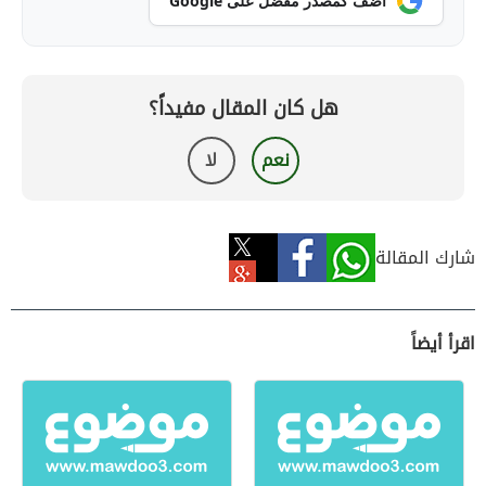
أضف كمصدر مفضل على Google
هل كان المقال مفيداً؟
نعم
لا
شارك المقالة
اقرأ أيضاً