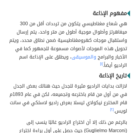
مفهوم الإذاعة
هي شعاع مغناطيسي يتكون من ترددات أقل من 300
ميغاهرتز وأطوال موجية أطول من متر واحد، يتم إرسال
واستقبال موجات كهرومغناطيسية ضمن نطاق محدد، ويتم
تحويل هذه الموجات لأصوات مسموعة للجمهور كما في
الأخبار والبرامج
والموسيقى
، ويطلق على الإذاعة اسم
الراديو أيضاً.
[١]
تاريخ الإذاعة
لازالت بدايات الراديو مثيرة للجدل حيث هنالك بعض الجدل
في من أول من قام باخترعه وتجميعه، لكن في عام 1893م
قام المخترع نيكولاي تيسلا بعرض راديو لاسلكي في سانت
لويس.
[٢]
بالرغم من ذلك إلا أن اختراع الراديو غالبًا ينسب إلى
(Guglielmo Marconi) حيث حصل على أول براءة اختراع