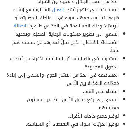
الحدّ من انتشار الجهل والأميّة بين الأفراد.
المساعدة على ظهور فُرَص
العمل
المُتزامِنة مع إنشاء
ظروف تتناسب معها، سواء في المناطق الحضاريّة أو
الريفيّة؛ وذلك للمساهمة في الحدّ من ظاهرة
البطالة
.
السعي إلى تطوير مستويات الرعاية الصحيّة، وتحديداً
المُتعلقة بالأطفال الذين تقلّ أعمارهم عن خمسة عشر
عاماً.
المشاركة في بناء المساكن المناسبة للأفراد من أصحاب
الدخول المحدودة.
المساهمة في الحدّ من انتشار الجوع، والسعي إلى زيادة
مُعدّلات التغذية بين النّاس.
القضاء على الفقر.
السعي إلى رفع دخول النّاس؛ لتحسين مستوى
معيشتهم.
توفير جميع حاجات الأفراد.
توفير الحريّات؛ سواء في الاقتصاد، أو السياسة.