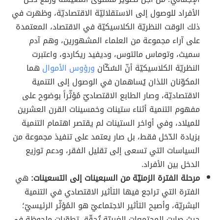
الأفراد للوصول إلى الاستقلاليّة الاقتصاديّة، وظهرت في
ذلك الوقت النظريّة الكلاسيكيّة في الاقتصاد، المعتمدة
على آراء مجموعة من العلماء المشهورين، وهم آدم
سميث، وتوماس مالتوس، وديفيد ريكاردو، واعتبرت
النظريّة الكلاسيكيّة أنّ السُكّان
ورؤوس الأموال
هما
المكوّنان اللذان يُساهمان في الوصول إلى التنمية
الاقتصاديّة، وصار الطابع الاقتصاديّ مُؤثّراً بوضوح على
مفهوم التنمية أثناء ستينات وخمسينات القرن العشرين
للميلاد، وفي أواخر الستينات لم يقتصر اهتمام التنمية
بزيادة الدّخل فقط، بل صار يعتمد على تنفيذ مجموعة من
السياسات التي تسعى إلى تقليل الفقر، ودعم توزيع
الدخل بين الأفراد.
مرحلة الفترة الزمنيّة من السبعينات إلى التسعينات:
هي
الفترة التي تراجع فيها التأثير الاقتصادي في التنمية
البشريّة، وأصبح التأثير الاجتماعيّ هو المُؤثّر الرئيسيّ؛
حيث صارت المجتمعات الغربيّة تُحقّق تطوّرات ملحوظة في