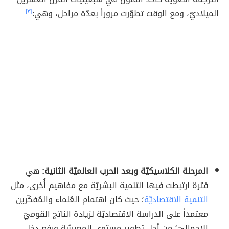
الميلاديّ، ومع الوقت تطوّرت مروراً بعدّة مراحل، وهي:
[٣]
المرحلة الكلاسيكيّة وبعد الحرب العالميّة الثانية:
هي
فترة ارتبطت فيها التنمية البشريّة مع مفاهيم أُخرى، مثل
التنمية الاقتصاديّة
؛ حيث كان اهتمام العُلماء والمُفكّرين
معتمداً على الدراسة الاقتصاديّة لزيادة الناتج القوميّ
الإجماليّ؛ من أجل تطوير مستوى المعيشة ورفع دخل