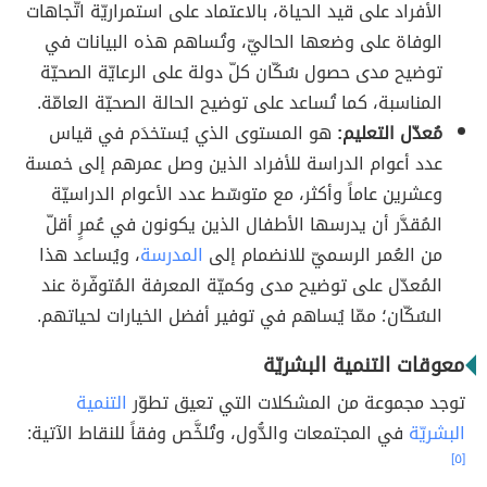
الأفراد على قيد الحياة، بالاعتماد على استمراريّة اتّجاهات
الوفاة على وضعها الحاليّ، وتُساهم هذه البيانات في
توضيح مدى حصول سُكّان كلّ دولة على الرعايّة الصحيّة
المناسبة، كما تُساعد على توضيح الحالة الصحيّة العامّة.
مُعدّل التعليم:
هو المستوى الذي يُستخدَم في قياس
عدد أعوام الدراسة للأفراد الذين وصل عمرهم إلى خمسة
وعشرين عاماً وأكثر، مع متوسّط عدد الأعوام الدراسيّة
المُقدَّر أن يدرسها الأطفال الذين يكونون في عُمرٍ أقلّ
من العُمر الرسميّ للانضمام إلى
المدرسة
، ويُساعد هذا
المُعدّل على توضيح مدى وكميّة المعرفة المُتوفّرة عند
السُكّان؛ ممّا يُساهم في توفير أفضل الخيارات لحياتهم.
معوقات التنمية البشريّة
توجد مجموعة من المشكلات التي تعيق تطوّر
التنمية
البشريّة
في المجتمعات والدُّول، وتُلخَّص وفقاً للنقاط الآتية:
[٥]