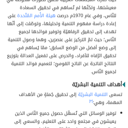
معيشتها، ولكنّها لم تُساهم في تحقيق السعادة
للنّاس، وفي عام 1970م حرصت
هيئة الأُمم المُتّحدة
على
إعادة دراسة مفهوم التنمية وتحليلها، وتوصّلت إلى أنّها
تهدف إلى تحقيق الرفاهيّة وتوفير فوائدها لجميع
النّاس؛ حيث تمّ التركيز على عنصرَين، وهما وصول التنمية
إلى وضع أفضل من الوضع السابق؛ ممّا يُساهم في
تحقيق الرّفاه للأفراد، والحرص على تفعيل العدالة بتوزيع
النتائج الناتجة عن الناتج القوميّ؛ لتعميم فوائد التنمية
لجميع النّاس.
أهداف التنمية البشريّة
تسعى
التنمية البشريّة
إلى تحقيق جُملةٍ من الأهداف
المهمة، وهي:
[٣]
توفير الوسائل التي تُسهّل حصول جميع النّاس الذين
يعيشون في مجتمع واحد على التعليم، والسعي إلى