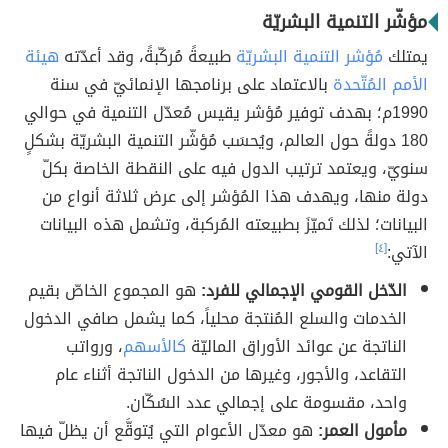
مؤشّر التنمية البشريّة
يمتلك
مُؤشر التنمية البشريّة
طبيعةً مُركّبةً، وقد أعدّته
هيئة
الأمم المُتّحدة
بالاعتماد على برنامجها الإنمائيّ في سنة
1990م؛ بهدف توفير مُؤشر يقيس مُعدّل التنمية في حوالي
180 دولةً حول العالم، ويُحسَب مُؤشّر التنمية البشريّة بشكلٍ
سنويّ، ويعتمد ترتيب الدول فيه على النقطة الخاصة بكلّ
دولة منها، ويهدف هذا المُؤشر إلى عرض ثلاثة أنواع من
البيانات؛ لذلك تَميّزَ بطبيعته المُركبة، وتشمل هذه البيانات
الآتي:
[٤]
الدّخل القومي الإجمالي للفرد:
هو المجموع الخاصّ بقيم
الخدمات والسلع المُنتجة محلياً، كما يشمل صافي الدخول
الناتجة عن عوائد الأوراق الماليّة
كالأسهم
، ورواتب
التقاعد، والأجور، وغيرها من الدخول الناتجة أثناء عام
واحد، مقسومة على إجمالي عدد السُكّان.
مأمول العمر:
هو معدّل الأعوام التي يُتوقَّع أن يظلّ فيها