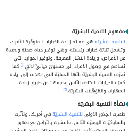
مفهوم التنمية البشريّة
التنمية البشريّة
هي عمليّة زيادة الخيارات المتوفّرة للأفراد،
وتشمل ثلاثة خيارات رئيسيّة، وهي توفير حياة صحيّة وبعيدة
عن الأمراض، وزيادة انتشار المعرفة، وتوفير الموارد التي
تُساهم في وصول الأفراد إلى مستوىً حياتيٍّ لائقٍ،
[١]
كما
تُعرَّف التنمية البشريّة بأنّها العمليّة التي تهدف إلى زيادة
كميّة الخيارات المتاحة للنّاس وحجمها؛ عن طريق زيادة
المهارات والمُؤهّلات البشريّة.
[٢]
نشأة التنمية البشريّة
ظهرت الجذور الأولى
للتنمية البشريّة
في أمريكا، وتأثّرت
بالسلوكيّات اليوميّة للنّاس، فانتشرت بالتّزامن مع ظهور
الترجمة اللغويّة كأحد الفنون في سبعينيّات القرن العشرين