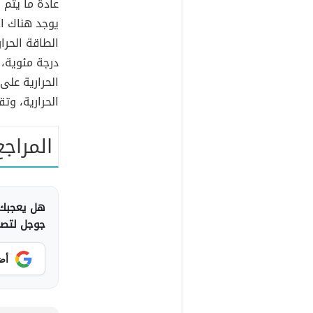
عادة ما يتم 
يوجد هناك ا
درجة مئوية،
الحرارية على
الحرارية، وت
المراجع
هل يعجبك 
جوجل لتصلك
أض