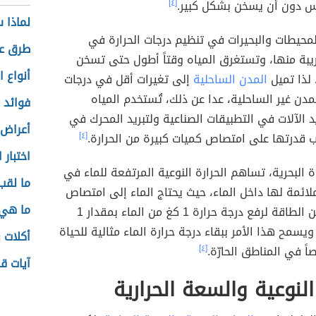
 دون أن يسخن بشكل كبير.
[٤]
لماذا 
محيطات والبحيرات في تنظيم درجات الحرارة في
طرق عم
يبة منها، وتستغرق المياه وقتاً أطول حتى تسخن
أنواع ا
 لذا تميل
المدن الساحلية
إلى تغيرات أقل في درجات
لمدن غير الساحلية، عدا عن ذلك، تُستخدم المياه
فوائد ا
 الآلات في التطبيقات الصناعية ولتبريد المحرك في
أعراض 
 قدرتها على امتصاص كميات كبيرة من الحرارة.
[٤]
اختبار 
اة البحرية، تساهم الحرارة النوعية المرتفعة للماء في
ما لقب
لائمة لها داخل الماء، حيث يحتاج الماء إلى امتصاص
ما هي 
4184 جول من الطاقة لرفع درجة حرارة 1 كغ من الماء بمقدار 1
ويسمح هذا الأمر ببقاء درجة حرارة الماء مثالية للحياة
أكلات 
اً في المناطق الحارّة.
[٤]
آيات ق
 النوعية والسعة الحرارية