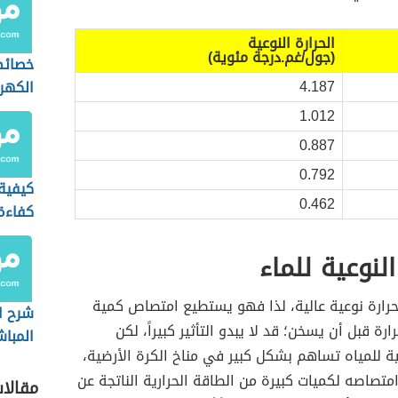
الحرارة النوعية
(جول/غم.درجة مئوية)
خصائص
4.187
الكهر
1.012
0.887
0.792
كيفية
0.462
كفاءة
الماء
النوعية للماء
حرارة نوعية عالية، لذا فهو يستطيع امتصاص كمية
شرح ا
ارة قبل أن يسخن؛ قد لا يبدو التأثير كبيراً، لكن
المباش
عية للمياه تساهم بشكل كبير في مناخ الكرة الأرضية،
تصاصه لكميات كبيرة من الطاقة الحرارية الناتجة عن
مقالا