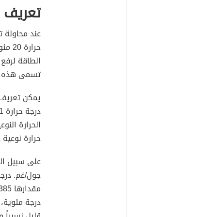
تعريف ا
عند محاولة ت
الطاقة لرفع 
تسمى هذه الخ
يمكن تعريف ا
الحرارة النو
حرارة نوعية 
جول/غم. درجة
درجة مئوية،
قليل نسبياً 