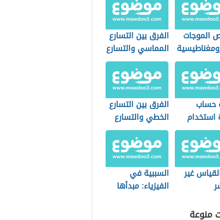
 الموجات
الفرق بين التسارع
ومغناطيسية
المماسي والتسارع
المركزي
 حساب
الفرق بين التسارع
 استخدام
الخطي والتسارع
الزاوي
لقياس غير
السببية في
ر
الفيزياء: مبدأها
ودورها في البحث
العلمي
ت منوعة