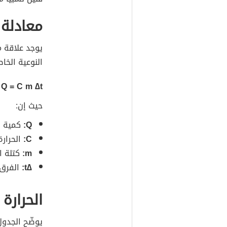
معادلة 
يوجد علاقة م
النوعية الخاص
Q = C m ∆t
حيث إن:
Q:
كمية ال
C:
الحرارة
m:
كتلة ا
∆t:
الفرق 
الحرارة
يوضّح الجدول