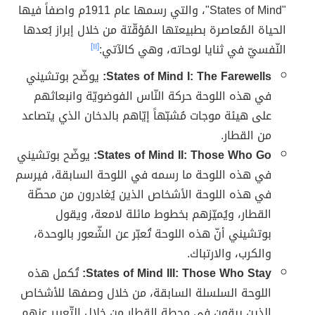
"States of Mind"، والتي رسمها عام 1911م واصفاً فيها
الحياة المُعاصرة بطبيعتها المُؤقّتة من خلال إبراز بُعدها
النّفسيّ في ثنايا لوحاته، وهي كالآتي:
[١١]
States of Mind I: The Farewells:
يوضّح بوتشيني
في هذه اللوحة حركة النّاس الفوضويّة وانبعاثهم
على هيئة موجات مُشبّهاً إيّاهم بالدخان الذي يتصاعد
من القطار.
States of Mind II: Those Who Go:
يوضّح بوتشيني
في هذه اللوحة ما رسمه في اللوحة السابقة، فيرسم
في هذه اللوحة الأشخاص الذين يُغادرون من محطّة
القطار، ويُميّزهم بخطوط مائلة لامعة، ويقول
بوتشيني أنّ هذه اللوحة تُعبّر عن الشّعور بالوحدة،
والكرب، والارتباك.
States of Mind III: Those Who Stay:
تُكمل هذه
اللوحة السلسلة السابقة، من خلال وصفها للأشخاص
الذين يبقون في محطة القطار من خلال التّعبير عنهم