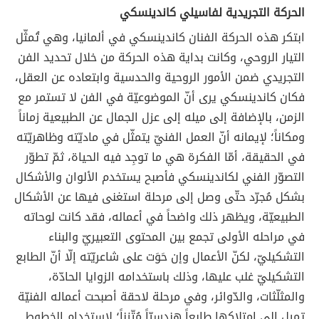
الحركة التجريدية لفاسيلي كاندينسكي
ابتكر هذه الحركة الفنان كاندينسكي في ألمانيا، وهي تُمثّل
التيار الروحي، وكانت بداية هذه الحركة من خلال تحديد الفن
التجريدي ضمن الأمور الروحية والحدسية وابتعاده عن العقل،
فكان كاندينسكي يرى أنّ الموضوعيّة في الفن لا تستمر مع
الزمن، بالإضافة إلى ميله إلى عزل الجمال عن الطبيعية زماناً
ومكاناً؛ لإيمانه أنّ العمل الفنيّ يتمثّل في ماديّته وظاهريّته
في الحقيقة، أمّا الفكرة هي ما توجِد فيه الحياة، ثمّ تطوّر
التصوّر الفني لكاندينسكي فأصبح يستخدم الألوان والأشكال
بشكل مُجرّد حتّى وصل إلى مرحلة استغنى فيها عن الأشكال
الطبيعيّة، ويظهر ذلك واضحاً في أعماله، فقد كانت لوحاته
في مراحله الأولى تجمع بين المحتوى التعبيريّ والبناء
التشكيليّ، لكنّ الأعمال وإن حَوَت على شاعريّته إلّا أنّ الطابع
التشكيليّ غلب عليها، وذلك باستخدامه الزوايا الحادّة،
والمثلّثات، والدّوائر، وفي مرحلة لاحقة أصبحت أعماله الفنيّة
تميل إلى امتلاكها طابعاً هندسيّاً مُتّزناً؛ لاستخدام الخطوط