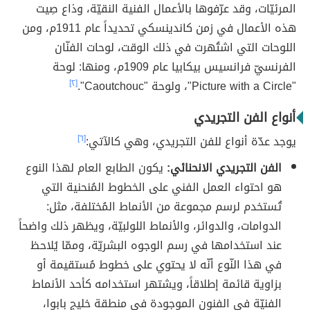
المرئيّات، وقد عرّفوها بالأعمال الفنية النقيّة، وذاع صِيت
هذه الأعمال في زمن كاندينسكي تحديداً عام 1911م، ومن
اللوحات التي اشتُهرت في ذلك الوقت، لوحات الفنّان
الفرنسيّ فرانسيس بيكابيا عام 1909م، ومنها: لوحة
"Picture with a Circle"، ولوحة "Caoutchouc".
[٢]
أنواع الفن التجريدي
يوجد عدّة أنواع للفن التجريدي، وهي كالآتي:
[٦]
الفن التجريدي الانحنائي:
يكون الطابع العام لهذا النوع
هو احتواء العمل الفني على الخطوط المُنحنية التي
تُستخدم لرسم مجموعة من الأنماط المُختلفة، مثل:
الدوامات، والدوائر، والأنماط اللولبيّة، ويظهر ذلك واضحاً
عند استخدامها في رسم الوجوه البشريّة، وممّا يُلاحظ
في هذا النّوع أنّه لا يحتوي على خطوط مُستقيمة أو
بزاوية قائمة إطلاقاً، ويشتهر استخدامه كأحد الأنماط
الفنيّة في الفنون الموجودة في منطقة خليج بابوا،