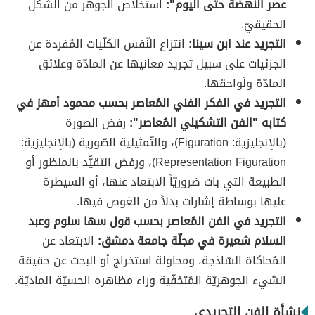
عصر النهضة حتّى اليوم":
استخلاص الجوهر من الشكل
الحقيقيّ.
التجريد عند ابن سينا:
انتزاع النّفس الكلّيات المُفردة عن
الجزئيات على سبيل تجريد معانيها عن المادّة وعلائق
المادّة ولَواحقها.
التجريد في الفكر الفني المُعاصر بحسب محمود أمهز في
كتابه "الفن التشكيلي المُعاصر":
رفض الصورة
(بالإنجليزية: Figuration)، والتّمثيلية الصّورية (بالإنجليزية:
Representation Figuration)، ورفض التقيُّد بالمنظور أو
الطبيعة التي بات ضروريّاً الابتعاد عنها، أو السيطرة
عليها بوساطة إشارات بدلاً من الغوص فيها.
التجريد في الفن المُعاصر بحسب قول سها سلوم وعبد
السلام شعيرة في مجلّة جامعة دمشق:
الابتعاد عن
المُحاكاة السّاذجة، ومحاولة استخراج أو البحث عن حقيقة
الشيء الجوهريّة المُتخفّية وراء مظاهره الحسيّة الماديّة.
نشأة الفن التجريدي