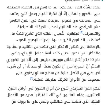
تعود نشأة الفن التجريدي إلى ما رُسم في العصور القديمة
على الصّخور والفخار، إلّا أنّ فكرة القيام بعمل فنيّ يعتمد
على البساطة في تصوير المرئيات لمعت في القرن التاسع
عشر الميلادي عند الفنانين أصحاب الحركات الانطباعيّة
والتعبيريّة،
[٢]
فظهرت الأعمال الفنيّة التي تشرح قصّةً ما،
كما ظهر الفنانون الذين درسوا الإدراك البصريّ للضوء،
بالإضافة إلى ظهور الأفكار التي تبتعد عن التقليد والمثالية،
ولأفكار التي تدعو للخيال كأحد أهمّ عوامل الإبداع، و في
عام 1890م أشار الفنّان موريس دينيس إلى أنّه من الضروري
التذكّر أنّ الصورة قبل أن تكون قصّةً، أو حصاناً، أو أيّ شيء
آخر، هي في الأصل عبارة عن سطح مستوٍ يحتوي على
مجموعة من الألوان المُرتبّة بطريقة مُعيّنة.
[٥]
ظهر الفن التجريديّ كنوع من أنواع الفنون في أوائل القرن
العشرين، وقام الفنانون في تلك الفترة بالعديد من الأعمال
الفنيّة التي تعتمد على خيالهم، وليس على ما يرونه من