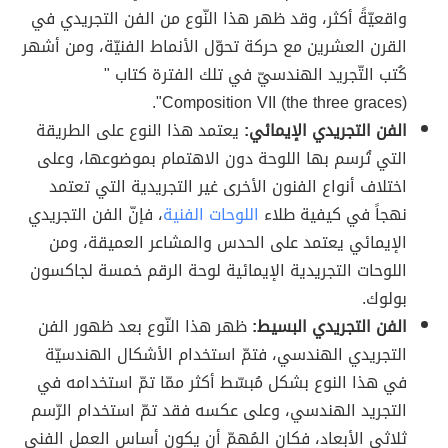
واقعيّةً أكثر، وقد ظهر هذا النّوع من الفن التجريدي في
القرن العشرين مع حركة تحوّل الأنماط الفنيّة، ومن أشهر
كُتب التّجريد الهندسيّ في تلك الفترة كتاب "
(Composition VII (the three graces".
الفن التجريدي الإيمائي:
يعتمد هذا النوع على الطريقة
التي تُرسم بها اللوحة دون الاهتمام بموضوعها، وعلى
اختلاف أنواع الفنون الأخرى غير التجريدية التي تعتمد
نهجاً في كيفية طلاء
اللوحات الفنية
، فإنّ الفن التجريدي
الإيمائي يعتمد على الحدس والمشاعر العميقة، ومن
اللوحات التجريدية الإيمائية لوحة الرقم خمسة لجاكسون
بولوك.
الفن التجريدي البسيط:
ظهر هذا النّوع بعد ظهور الفن
التجريدي الهندسي، فتمّ استخدام الأشكال الهندسيّة
في هذا النوع بشكل مُبسّط أكثر ممّا تمّ استخدامه في
التجريد الهندسي، وعلى عكسه فقد تمّ استخدام الرّسم
ثلاثي الأبعاد، فكان المُهمّ أن يكون أساس العمل الفني