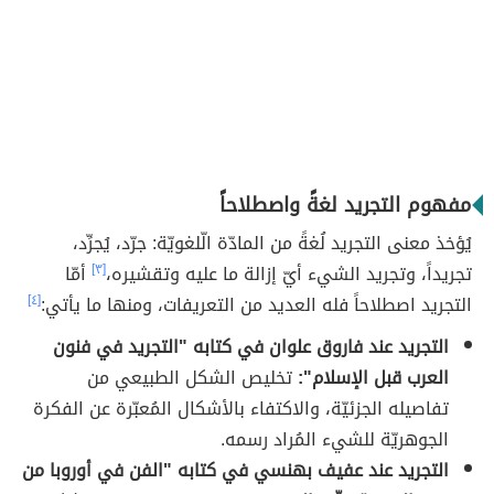
مفهوم التجريد لغةً واصطلاحاً
يُؤخذ معنى التجريد لُغةً من المادّة الّلغويّة: جرّد، يُجرِّد،
تجريداً، وتجريد الشيء أيّ إزالة ما عليه وتقشيره،
[٣]
أمّا
التجريد اصطلاحاً فله العديد من التعريفات، ومنها ما يأتي:
[٤]
التجريد عند فاروق علوان في كتابه "التجريد في فنون
العرب قبل الإسلام":
تخليص الشكل الطبيعي من
تفاصيله الجزئيّة، والاكتفاء بالأشكال المُعبّرة عن الفكرة
الجوهريّة للشيء المُراد رسمه.
التجريد عند عفيف بهنسي في كتابه "الفن في أوروبا من