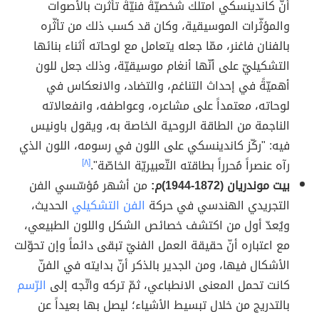
أنّ كاندينسكي امتلك شخصيّةً فنيّةً تأثّرت بالأصوات
والمؤثّرات الموسيقية، وكان قد كسب ذلك من تأثّره
بالفنان فاغنر، ممّا جعله يتعامل مع لوحاته أثناء بنائها
التشكيليّ على أنّها أنغام موسيقيّة، وذلك جعل للون
أهميّةً في إحداث التناغم، والتضاد، والانعكاس في
لوحاته، معتمداً على مشاعره، وعواطفه، وانفعالاته
الناجمة من الطاقة الروحية الخاصة به، ويقول باونيس
فيه: "ركّز كاندينسكي على اللون في رسومه، اللون الذي
رآه عنصراً مُحرراً بطاقته التّعبيريّة الخاصّة".
[٨]
بيت موندريان (1872-1944)م:
من أشهر مُؤسّسي الفن
التجريدي الهندسي في حركة
الفن التشكيلي
الحديث،
ويُعدّ أول من اكتشف خصائص الشكل واللون الطبيعي،
مع اعتباره أنّ حقيقة العمل الفنيّ تبقى دائماً وإن تحوّلت
الأشكال فيها، ومن الجدير بالذكر أنّ بدايته في الفنّ
كانت تحمل المعنى الانطباعي، ثمّ تركه واتّجه إلى
الرّسم
بالتدريج من خلال تبسيط الأشياء؛ ليصل بها بعيداً عن