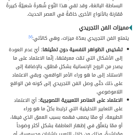
البساطة البالغة، وقد لقي هذا النّوع شُهرةً شعبيّةً كبيرةً
مُقارنة بالأنواع الأخرى خاصّةً في العصر الحديث.
مميزات الفن التجريدي
يتمتع الفن التجريدي بعدّة ميزات، وهي كالآتي:
[٧]
تشخيص الظواهر النفسية دون تمثيلها:
أيّ عدم العودة
إلى الأشكال التي تمّت معرفتها، إنّما الاعتماد على ما
يصدر من الروح الإنسانية بشكل مُطلق، بالإضافة إلى
الاستناد إلى ما هو وراء الأمر الواقعيّ، وبقي الاعتماد
على ذلك حتّى وصل الفن التجريدي إلى كونه فن الواقع
اللاموضوعي.
الاعتماد على العناصر التعبيرية التصويرية:
أيّ الاعتماد
على التعابير التحليلية التي ترتبط بكلّ ما هو وراء
الطبيعة، أو ممّا يصعب فهمه بسبب العمق الذي فيها،
أو ممّا يتعلّق في إظهار العاطفة بشكل أكثر وضوحاً
ومُباشرةً، وذلك من خلال التعبير بإشارات محسوسة، أو