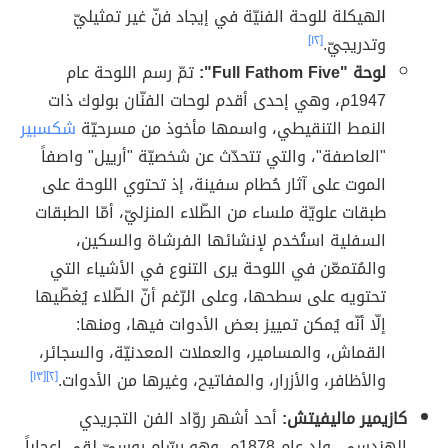
الهيكلة للوحة الفنيّة في إيجاد فنّ غير تمثيليّ
وتدريجيّ.
[١٢]
لوحة "Full Fathom Five":
تمّ رسم اللوحة عام
1947م، وهي إحدى أقدم لوحات الفنّان بولوك ذات
النمط التنقيطي، واسمها مأخوذ من مسرحيّة
شكسبير
"العاصفة"، والتي تتحدّث عن شخصيّة "أرييل" واصفاً
الموت على آثار حُطام سفينة، إذ تحتوي اللوحة على
طبقات علويّة ملساء من الطّلاء المنزليّ، أمّا الطبقات
السفلية استُخدم لإنشائها الفرشاة والسكين،
والمُتمعّن في اللوحة يرى التنوع في الأشياء التي
تحتويه على سطحها، وعلى الرّغم أنّ الطّلاء يُغطّيها
إلّا أنّه يُمكن تمييز بعض الأدوات فيها، ومنها:
القماش، والمسامير، والعملات المعدنيّة، والسجائر،
والأظافر، والأزرار، والمفاتيح، وغيرها من الأدوات.
[٢]
[١٣]
كازيمير ماليفيتش:
أحد أشهر روّاد الفن التجريدي
الهندسي، ولد عام 1878م، وهو رسّام روسيّ لقي إعجاباً