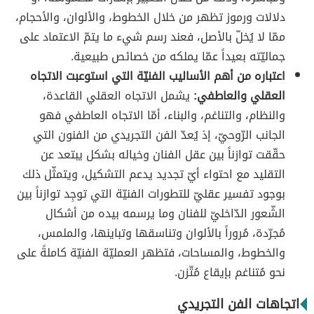
دلالات ورموز تظهر من خلال الخطوط، والألوان، والأحجام،
ممّا لا يُخلّ بالأصل، فعند رسم شيء ما يتمّ الاعتماد على
جماليّته بعيداً عمّا يملكه من خصائص طبيعية.
اعتباره من أهم الأساليب الفنيّة التي استوعبت الاتجاه
العقلي والعاطفي:
يشمل الاتجاه العقلي القاعدة،
والنظام، والتناغم، والبناء، أمّا الاتجاه العاطفي فهو
الجانب الرّوحيّ، إذ يُعدّ الفن التجريدي من الفنون التي
حقّقت توازناً بين عقل الفنان وخياله بشكل يبتعد عن
التقليد مع احتواء أيّ تجديد يدعم التشكيل، ويتمثّل ذلك
بوجود تفسير عقليّ للتطورات الفنيّة التي توجِد توازناً بين
الشّعور الدّاخليّ للفنان وما يرسمه بيده من أشكال
مُجرّدة، مُروراً بالألوان وتناسقها وتباينها، والملمس،
والخطوط، والمساحات، فتظهر العمليّة الفنيّة كاملةً على
نحو مُتناغم بإيقاع مُتّزن.
اتجاهات الفن التجريدي