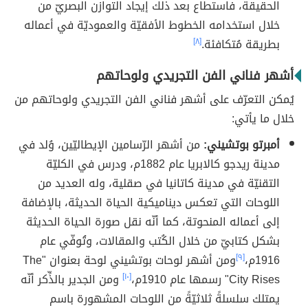
الحقيقة، فاستطاع بعد ذلك إيجاد التوازن البصريّ من
خلال استخدامه الخطوط الأفقيّة والعموديّة في أعماله
بطريقة مُتكافئة.
[٨]
أشهر فناني الفن التجريدي ولوحاتهم
يُمكن التعرّف على أشهر فناني الفن التجريدي ولوحاتهم من
خلال ما يأتي:
أمبرتو بوتشيني:
من أشهر الرّسامين الإيطاليّين، وُلد في
مدينة ريدجو كالابريا عام 1882م، ودرس في الكليّة
التقنيّة في مدينة كاتانيا في صقلية، وله العديد من
اللوحات التي تعكس ديناميكية الحياة الحديثة، بالإضافة
إلى أعماله المنحوتة، كما أنّه نقل صورة الحياة الحديثة
بشكل كتابيّ من خلال الكُتب والمقالات، وتُوفّي عام
1916م،
[٩]
ومن أشهر لوحات بوتشيني لوحة بعنوان "The
City Rises" رسمها عام 1910م،
[١٠]
ومن الجدير بالذِّكر أنّه
يمتلك سلسلةً ثلاثيّةً من اللوحات المشهورة باسم