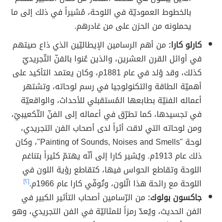
بالخطوط العموديّة في اللوحة، مُشيراً في ذلك إلى ما
يحملونه من الحزن على من غادرهم.
كارلو كارا:
من أهم الرسامين الإيطاليّين الذي ذاع صيتهم
في أوائل القرن العشرين، والذين عُنوا بالفنّ التّجريديّ
كذلك، وقد وُلد في عام 1881م، وكان يعتمد التأكيد على
أهميّة الطاقة والتكنولوجيا في رسم لوحاته، وتشتهر
أعماله الفنيّة بطابعها المُستقبلي للأحداث، والواقعيّة
في تجسيدها، كما تطرّق في أعماله إلى الفنّ التّكعيبيّ،
ومن لوحاته التي لاقت أثراً لدى أصحاب الفن التجريدي،
لوحة "Painting of Sounds, Noises and Smells"، وكان
ذلك عام 1913م. ويُشير كارا إلى أنّه يهتمّ كثيراً بتناغم
اللوحة وتقاطع الحواس فيها، كتقاطع رؤية اللون في
اللوحة مع رائحة هذا الّلون، وتُوفّي كارا عام 1966م.
[٢]
جاكسون بولوك:
من الرّسامين أصحاب التأثير الكبير في
الفن الحديث، ويُعدّ رمزاً للمثاليّة في الفن التجريدي، وهو