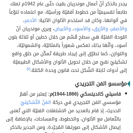
يجدر بالذكر أنّ أعمال موندريان بقيت حتّى عام 1942م تملك
طابعاً تقسيميّاً من خطوط أفقيّة ورأسيّة، مع اعتماده تنوّعاً
في ألوانها، وكان قد استخدم الألوان الآتية:
الأحمر
،
والأصفر
،
والأزرق
،
والأسود
،
والأبيض
، ويرى موندريان أنّ
اللوحة الفنيّة هي سطح قُسِّم من خلال خطين أو ثلاثة بلون
أسود، وأنّها بذلك تعكس شعوراً بالمثاليّة، والشموليّة،
والتوازن، كما تطرّق إلى إيجاد طريقة تُمكّن من خلق واقع
تشكيليّ نقيّ من خلال تحويل الألوان والأشكال الطبيعيّة
إلى أدوات ثابتة الشّكل تحت قانون وحدة الكتلة.
[٧]
مؤسسو الفن التجريدي
فاسيلي كاندينسكي (1866-1944)م:
يُعتبر من أهمّ
مؤسسي الفن التجريدي في حركة
الفنّ التّشكيليّ
الحديث، إذ قام بالعديد من الاشتغلات الفنيّة التي تُعنى
بالتّعامل مع الألوان، والخطوط، والمساحات، بالإضافة إلى
إيصال الأشكال إلى صورتها المُجرّدة، ومن الجدير بالذكر