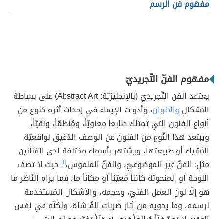
مفهوم فن الرسم
مفهوم الفنّ التّجريديّ
يعتمد الفن التّجريديّ (بالإنجليزيّة: Abstract Art) على بساطة
الأشكال
والألوان
، وأدوات الإيماء في إحداث أثره كنوع من
أنواع الفنون التي تمتلك طابعاً معنويّاً، ومُنظمّاً، ونقيّاً،
ويبتعد هذا النّوع من الفنون عن الوصف الدّقيق لواقعيّة
الأشياء أو طبيعتها، ويشتهر بأسماء مختلفة لدى الفنانين
مثل: الفنّ غير الموضوعيّ، والفنّ الملموس،
[١]
حيث لا تصف
اللوحة أو المنحوتة كائناً مُعيّناً أو مكاناً ما، فما يراه النّاظر ما
هو إلّا لون العمل الفنيّ، وحجمه، والأشكال المُستخدمة
لرسمه، وما يحويه من آثار ضربات الفُرشاة، ولكنّه في نفس