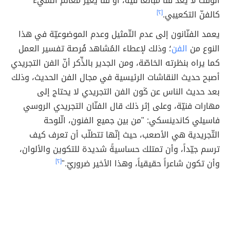
الوقت لا يُعدّ فنّاً مُبالغاً فيه، أو فنّاً يُغيّر معالم الشيء
كالفنّ التكعيبي.
[٢]
يعمد الفنّانون إلى عدم التّمثيل وعدم الموضوعيّة في هذا
النوع من
الفن
؛ وذلك لإعطاء المُشاهد فُرصة تفسير العمل
كما يراه بنظرته الخاصّة، ومن الجدير بالذِّكر أنّ الفن التجريدي
أصبح حديث النقاشات الرئيسية في مجال الفن الحديث، وذلك
بعد حديث الناس عن كَون الفن التجريدي لا يحتاج إلى
مهارات فنيّة، وعلى إثر ذلك قال الفنّان التجريدي الروسي
فاسيلي كاندينسكي: "من بين جميع الفنون، الّلوحة
التّجريدية هي الأصعب، حيث إنّها تتطلّب أن تعرف كيف
ترسم جيّداً، وأن تمتلك حساسيةً شديدة للتكوين والألوان،
وأن تكون شاعراً حقيقياً، وهذا الأخير ضروريّ."
[٢]