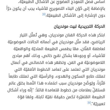
أساس فصل النّموذج العضويّ عن الأشكال الطبيعيّة،
بالإضافة إلى كَوْن البناء التصويريّ للأشياء يجب أن يكون حرّاً
دون الإشارة إلى الأشكال الطبيعيّة.
[٧]
الحركة التجريدية لبيت موندريان
ابتكر هذه الحركة الفنان موندريان، وهي تُمثّل التيار
الرياضيّ، فقد مثّل موندريان في أعماله الحالات الموضوعيّة
لعاطفة الفنّان، ممّا يطمس الطبيعة الماديّة والواقعيّة
للأشياء، أو وجودها بشكل نقيّ خالص، وذلك أهم مبادئ
اللاموضوعيّة في الفن، وتظهر هذه الخصائص في أعمال
موندريان التي تعتمد على تعامد الخطوط الأفقيّة التي
تمتلك طابع السكون والهدوء، والرأسيّة التي تمتلك طابعاً
مُتّزناً، ويُوضّح موندريان سبب اعتماده هذا النّمط بخلق عالم
مُستقلّ بعلامات من خطوط مُتعامدة قائلاً: "إنّه وراء أشكال
الطبيعة المُتغيّرة تكمن حقيقة نقيّة ثابتة، ولها قوّة
تعبيريّة".
[٧]