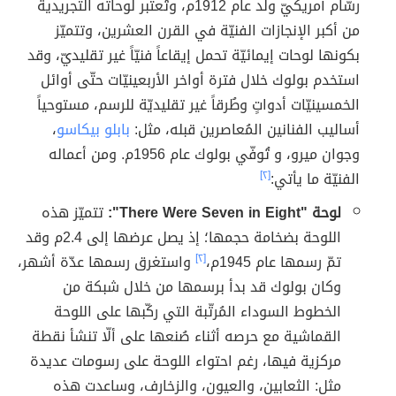
رسّام أمريكيّ ولد عام 1912م، وتُعتبر لوحاته التجريدية
من أكبر الإنجازات الفنيّة في القرن العشرين، وتتميّز
بكونها لوحات إيمائيّة تحمل إيقاعاً فنيّاً غير تقليديّ، وقد
استخدم بولوك خلال فترة أواخر الأربعينيّات حتّى أوائل
الخمسينيّات أدواتٍ وطُرقاً غير تقليديّة للرسم، مستوحياً
أساليب الفنانين المُعاصرين قبله، مثل:
بابلو بيكاسو
،
وجوان ميرو، و تُوفّي بولوك عام 1956م. ومن أعماله
الفنيّة ما يأتي:
[٢]
لوحة "There Were Seven in Eight":
تتميّز هذه
اللوحة بضخامة حجمها؛ إذ يصل عرضها إلى 2.4م وقد
تمّ رسمها عام 1945م،
[٢]
واستغرق رسمها عدّة أشهر،
وكان بولوك قد بدأ برسمها من خلال شبكة من
الخطوط السوداء المُرتّبة التي ركّبها على اللوحة
القماشية مع حرصه أثناء صُنعها على ألّا تنشأ نقطة
مركزية فيها، رغم احتواء اللوحة على رسومات عديدة
مثل: الثعابين، والعيون، والزخارف، وساعدت هذه