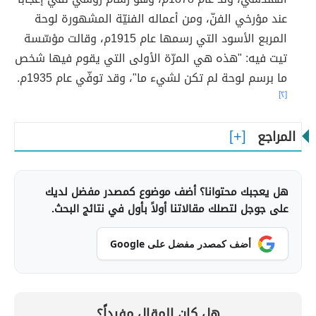
عند مؤرخي الفنّ، ومن أعماله الفنيّة المشهورة لوحة
المربع الأسود التي رسمها عام 1915م، وقالت مؤسّسة
تيت فيه: "هذه هي المرّة الأولى التي يقوم فيها شخص
ما برسم لوحة لم تكن لشيء ما"، وقد توفّي عام 1935م.
[٢]
المراجع
هل يعجبك محتوانا؟ أضف موضوع كمصدر مفضل لديك
على جوجل لتصلك مقالاتنا أولاً بأول في نتائج البحث.
أضف كمصدر مفضل على Google
هل كان المقال مفيداً؟