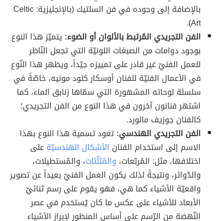
بالإضافة إلى وجوده في فن السلتيك (بالإنجليزية: Celtic
Art).
الفن التجريدي المُرتبط بالألوان أو الضوء:
يتميّز هذا النوع
بوجود دوامات من الصبغات اللونيّة التي تجعل النّاظر
للعمل الفنيّ غير قادر على تمييزه جيّداً، ويظهر هذا النّوع
في الأعمال الفنيّة للفنان أوسكار كلود مونيه، خاصّةً في
سلسلة لوحاته المشهورة التي سمّاها زنابق الماء، كما
اشتهر فنانون آخرون في هذا النوع من الفن التجريدي؛
كالفنان جوزيف مالورد.
الفن التجريدي الهندسي:
تعود تسمية هذا النوع بهذا
الاسم إلى استخدام الفنان
الأشكال الهندسيّة
على
اختلافها، مثل: المُربّعات،
والمُثلّثات
، والمُستطيلات،
والدّوائر، ونتيجةً لذلك يكون العمل الفنيّ بعيداً عن تصوير
واقعيّة الأشياء كما هي، فهو يقوم على رسم ثنائيّ
الأبعاد للأشياء على عكس ما كان يُستخدم في عصر
النّهضة من الرّسم على أساس المنظور لإبراز الأشياء