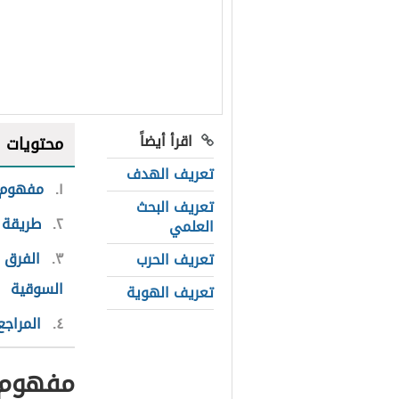
اقرأ أيضاً
محتويات
تعريف الهدف
١
مفهوم 
تعريف البحث
٢
طريقة ح
العلمي
٣
الفرق ب
تعريف الحرب
السوقية
تعريف الهوية
٤
المراجع
مفهوم 