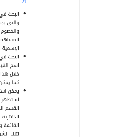
[٣]
البحث في 
والتي يجب
والخصوم 
المساهمين
الإسمية لل
البحث في 
اسم القيم
خلال هذا 
كما يمكن 
يمكن است
لم تظهر ا
القسم ال
الدفترية 
القائمة و
لتلك الشر