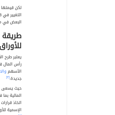
لكن قيمتها ت
التغيير في ق
البعض في مع
طريقة 
للأوراق 
يعتبر طرح ال
رأس المال ف
الأسهم
والا
جديدة.
[٣]
حيث يسعى ال
المالية بما
اتخاذ قرارات 
الإسمية للأو