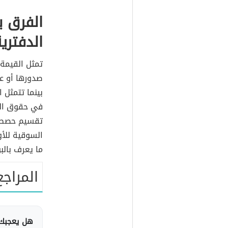
الفرق ب
الدفتري
تمثل القيمة 
صدورها أو ع
بينما تتمثل 
في حقوق الم
تقسيم حصص ا
السوقية للأو
ما يعرف بالب
المراجع
هل يعجبك 