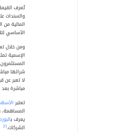
تُعرف القيمة
والسندات على
المالية من 
الأساسي لتل
ومن خلال تعر
الإسمية تمثل
المستثمرون 
شرائها مباشر
لا تعبر عن 
مباشرة بعد ب
تعتبر
الأسهم
المساهمة، وا
يعرف ب
البور
الشركات.
[٢]