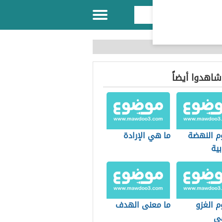
 شاهدوا أيضاً
 النهضة
ما هي الإرادة
بية
 الغزو
ما معنى الهدف
في