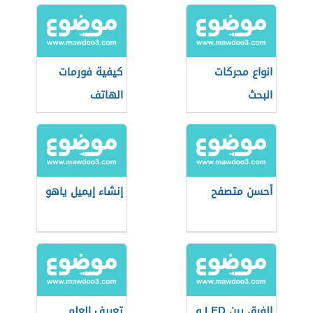
انواع محركات
كيفية فورمات
البحث
الهاتف
أحسن متصفح
إنشاء إيميل ياهو
الفرق بين LED و
تعريف العلم