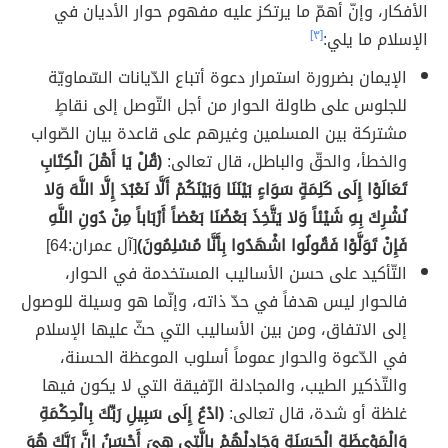
الأفكار، وإنّ أهمّ ما يرتكز عليه مفهوم حوار الأديان في
الإسلام ما يلي:
[٣]
الإيمان بضرورة استمرار دعوة أتباع الدّيانات السّماويّة
للجلوس على طاولة الحوار من أجل التّوصل إلى نقاطٍ
مشتركة بين المسلمين وغيرهم على قاعدة بيان الصّواب
والخطأ، والحقّ والباطل، قال تعالى:
(قُلْ يَا أَهْلَ الْكِتَابِ
تَعَالَوْا إِلَى كَلِمَةٍ سَوَاءٍ بَيْنَنَا وَبَيْنَكُمْ أَلَّا نَعْبُدَ إِلَّا اللَّهَ وَلا
نُشْرِكَ بِهِ شَيْئاً وَلا يَتَّخِذَ بَعْضُنَا بَعْضاً أَرْبَاباً مِنْ دُونِ اللَّهِ
فَإِنْ تَوَلَّوْا فَقُولُوا اشْهَدُوا بِأَنَّا مُسْلِمُونَ)
[آل عمران:64]
التّأكيد على حسن الأساليب المستخدمة في الحوار،
فالحوار ليس هدفاً في حدّ ذاته، وإنّما هو وسيلة للوصول
إلى الاتفاق، ومن بين الأساليب التي حثّ عليها الإسلام
في الدّعوة والحوار عموماً أسلوب الموعظة الحسنة،
والتّذكير الطيب، والمجادلة الرّفيقة التي لا يكون فيها
غلظة أو شدة، قال تعالى:
(ادْعُ إِلَى سَبِيلِ رَبِّكَ بِالْحِكْمَةِ
وَالْمَوْعِظَةِ الْحَسَنَةِ وَجَادِلْهُمْ بِالَّتِي هِيَ أَحْسَنُ إِنَّ رَبَّكَ هُوَ