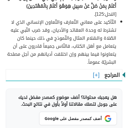
أَعْلَمُ بِمَنْ ضَلَّ عَنْ سَبِيلِ هِوَهُوَ أَعْلَمُ بِالْمُهْتَدِينَ)
[النحل:125].
التّأكيد على معاني التّعارف والتّعاون الإنساني الذي لا
تشترط له وحدة العقائد والأديان، وقد ضرب النّبي عليه
الصّلاة والسّلام المثال والنّموذج في ذلك حينما كان
يتعامل مع أهل الكتاب، فالنّاس جميعاً قادرون على أن
يتعاونوا فيما بينهم وإن اختلفت أديانهم من أجل مصلحة
البشريّة عموماً.
المراجع
هل يعجبك محتوانا؟ أضف موضوع كمصدر مفضل لديك
على جوجل لتصلك مقالاتنا أولاً بأول في نتائج البحث.
أضف كمصدر مفضل على Google