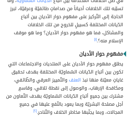
في ظلّ الخلافات المحتدمة بين أتباع
الدّيانات السّماويّة
، وما
تسبّبه تلك الخلافات أحياناً من صداماتٍ طائفيّة وعرقيّة، تبرز
الحاجة إلى التّركيز على مفهوم حوار الأديان بين أتباع
الدّيانات المختلفة كسبيلٍ للخروج من تلك الخلافات
والمشاكل، فما هو مفهوم حوار الأديان؟ وما هو موقف
الإسلام منه؟.
[١]
مفهوم حوار الأديان
يطلق مفهوم حوار الأديان على المنتديات والاجتماعات التي
تكون بين أتباع الدّيانات السّماويّة المختلفة بهدف تحقيق
غاياتٍ معيّنة منها نبذ
العنف
والتّمييز العرقي والطّائفي،
ومكافحة الإرهاب، والوصول إلى نقطة تلاقي، وقاسمٍ
مشترك بين جميع أتباع الدّيانات السّماويّة بهدف التّعاون من
أجل مصلحة البشريّة وبما يعود بالنّفع عليها في جميع
المجالات، وبما يجنّبها مخاطر الخلاف والتّناحر.
[٢]