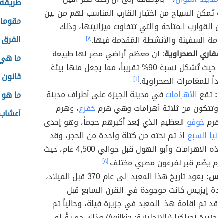
طريقة 
 تُمكن السياح من اختيار القارب المناسب لهم من بين
مقومات
 القوارب المتاحة والتي تتفاوت ميزانيتها، وذلك
الفرق 
ة السفينة والأنشطة المُقدمة فيها.
[٧]
فاري الصحراوية:
إن معظم أراضي مصر لها طبيعة
ما هي 
صحراوية، حيث تُشكل نسبة 90% تقريباً، مما يجعل منها بيئة
قانون 
اً للمغامرات الصحراوية.
[٦]
:
تقع
الأهرامات
في مدينة الجيزة على أطراف مدينة
ما هو 
وتتكون من ثلاثة أهرامات وهي هرم
خفرع
، وهرم
أعشاب ل
هرم
خوفو
العظيم الذي يُعد أكبرهم حجماً، وهو إحدى
نيا السبع
إذ تم نحته من كتلة واحدة من الحجر، وقد
تم بناء هذه الأهرامات وأبو الهول قبل حوالي 4,500 عام، حيث
 يضُم قبر لفرعون مصري مختلف.
[٨]
يس:
يعود تاريخ هذا المعبد إلى عام 370 قبل الميلاد،
ادة إيزيس كانت موجودة في القرن السابع قبل
قد تم إقامة هذا المعبد في جزيرة فيلة، وحالياً تم
نقله إلى جزيرة أجيلكيا (بالإنجليزية: Agilkia) وذلك حمايةً له،