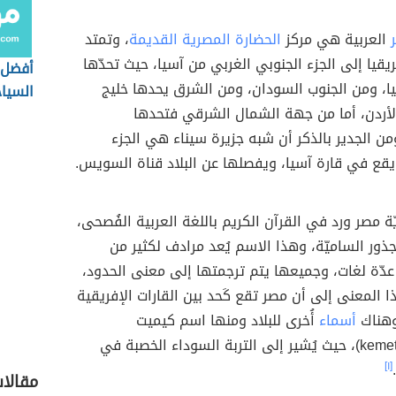
العربية هي مركز
الحضارة المصرية القديمة
، وتمتد
قيا إلى الجزء الجنوبي الغربي من آسيا، حيث تحدّها
أفضل 
يا، ومن الجنوب السودان، ومن الشرق يحدها خليج
السيا
لأردن، أما من جهة الشمال الشرقي فتحدها
القاه
ن الجدير بالذكر أن شبه جزيرة سيناء هي الجزء
يقع في قارة آسيا، ويفصلها عن البلاد قناة السويس.
 مصر ورد في القرآن الكريم باللغة العربية الفُصحى،
ذور الساميّة، وهذا الاسم يُعد مرادف لكثير من
دّة لغات، وجميعها يتم ترجمتها إلى معنى الحدود،
 المعنى إلى أن مصر تقع كَحد بين القارات الإفريقية
وهناك
أسماء
أُخرى للبلاد ومنها اسم كيميت
(بالإنجليزية: kemet)، حيث يُشير إلى التربة السوداء الخصبة في
[١]
مقالا