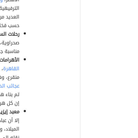
الترفيهية
العديد من
حسب فخام
رحلات الس
مناسبة جد
الأهرامات
القاهرة
، 
منقرع، و
عجائب الد
إن كل هرم
معبد إيز
إلا أن عب
الميلاد، و