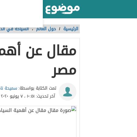
أكبر موقع عربي بالعالم
الرئيسية
/
حول العالم
،
السياحة في الدو
مقال عن أهم
مصر
سميحة نا
تمت الكتابة بواسطة:
آخر تحديث:
١٠:٥١ ، ٧ يونيو ٢٠٢٠