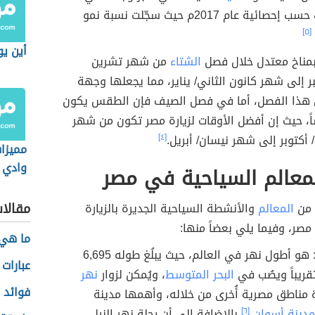
العالم، وذلك حسب إحصائية عام 2017م حيث سجّلت نسبة نمو
[٥]
أين يو
 بمناخ معتدل خلال فصل
الشتاء
من شهر تشرين
بر إلى شهر كانون الثاني/ يناير، مما يجعلها وجهة
 هذا الفصل، أما في فصل الصيف فإن الطقس يكون
ً، حيث إن أفضل الأوقات لزيارة مصر تكون من شهر
 أكتوبر إلى شهر نيسان/ أبريل.
[٤]
مميزا
وادي 
معالم السياحية في مصر
مقالا
 من
المعالم
والأنشطة السياحية الجديرة بالزيارة
مصر، وفيما يلي بعضاً منها:
ما هي 
هو أطول نهر في العالم، حيث يبلُغ طوله 6,695
عبارات
تقريباً ويصُب في
البحر المتوسط
، ويُمكن لزوار
نهر
فوائد 
 مناطق مصرية أُخرى من خلاله، وأهمها مدينة
دينة أسوان
،
[٦]
بالإضافة إلى أن رحلة نهر النيل