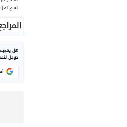
لمنع تعرُ
المراجع
هل يعجبك 
جوجل لتصلك
أض