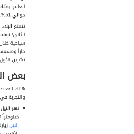
حوالي 51%.
تتمتع البلاد
الثاني/ نوفم
سياحية خلال
حاراً ومشمسا
تشرين الأول/
بعض ال
هناك العديد
والتجربة في 
نهر النيل:
كيلومتراً 
النيل
زيارة
الأقصر،
وم