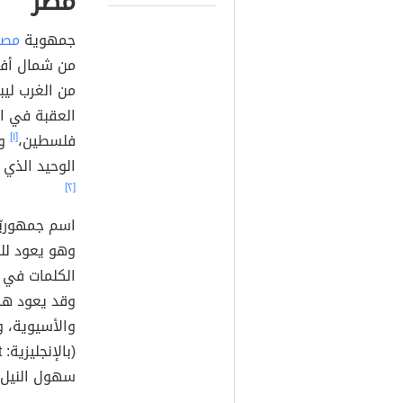
مصر
جمهوية
مصر
من شمال أفري
من الغرب ليب
العقبة في ا
فلسطين،
[١]
وم
الوحيد الذي 
[٢]
اسم جمهوريّة
وهو يعود للج
الكلمات في ع
وقد يعود هذا
والأسيوية، 
سهول النيل.