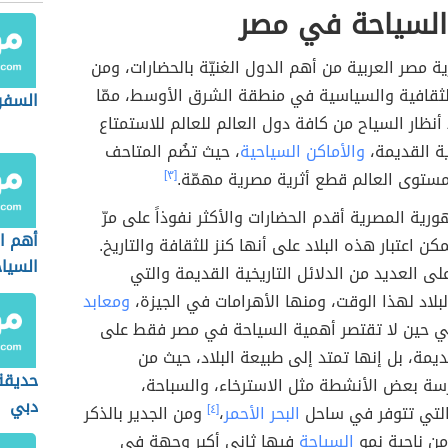
السياحة في مصر
ية مصر العربية من أهم الدول الغنيّة بالحضارات، ومن
لثقافية والسياسية في منطقة الشرق الأوسط، ممّا
السفر
نظار السياح من كافة دول العالم للعالم للاستمتاع
ية القديمة،
والأماكن السياحية
، حيث تضُم المتاحف
مستوى العالم قطع أثرية مصرية مهمّة.
[٣]
ورية المصرية أقدم الحضارات والأكثر نفوذاً على مرّ
أهم ا
يُمكن اعتبار هذه البلاد على أنها كنز للثقافة والتاريخ.
السيا
ى العديد من الدلائل التاريخية القديمة والتي
بلاد لهذا الوقت، ومنها الأهرامات في الجيزة،
ومعابد
ي حين لا تقتصر أهمية السياحة في مصر فقط على
ديمة، بل إنها تمتد إلى طبيعة البلاد، حيث من
حديقة
سة بعض الأنشطة مثل الاسترخاء، والسباحة،
دبي
لتي تتوفر في ساحل
البحر الأحمر
،
[٤]
ومن الجدير بالذكر
 من ناحية نمو
السياحة
فيها ثاني أكبر وجهة في