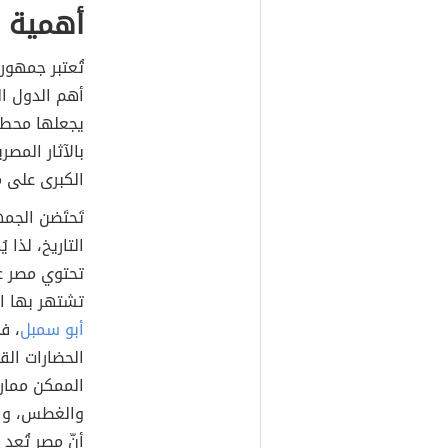
أهمية 
تُعتبر جمهور
أهم الدول ا
يجعلها محط أ
بالآثار المصر
الكبرى على 
تَحتَضن الجمه
التاريخ، لذا 
تحتوي مصر عل
تشتهر بها ال
أبو سمبل
، ف
الحضارات الق
الممكن ممار
والغطس، وا
أنّ مصر تُعد