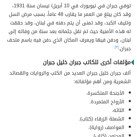
توفي جبران في نيويورك في 10 أبريل/ نيسان سنة 1931،
وقد كان يبلغ من العمر ما يقارب 48 عاماً، بسبب مرض السل
وتليف الكبد، وقد تمنى أن يتم دفنه في لبنان، وقد حققت
له هذه الأمنية حيث تم نقل جثمانه بعد سنة من وفاته إلى
لبنان، ودفن فيها ويعرف المكان الذي دفن فيه باسم متحف
جبران.
[٣]
مؤلفات أخرى للكاتب جبران خليل جبران
ألف جبران خليل جبران العديد من الكتب والروايات والقصائد
الشعرية ومن أهم مؤلفاته:
الأجنحة المتكسرة.
الأرواح المتمردة.
التائه.
الشعلة الزرقاء (كتاب).
العواصف (رواية).
المجنون (كتاب).