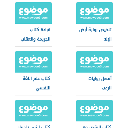
تلخيص رواية أرض
قراءة كتاب
الإله
الجريمة والعقاب
أفضل روايات
كتاب علم اللغة
الرعب
النفسي
تشومسكي
كتاب الرقص مع
كتاب النبي (لجبران