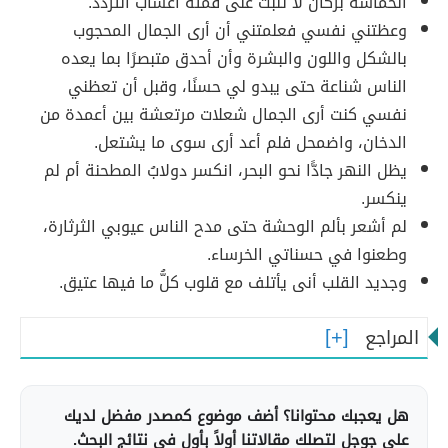
الحماسة بركان لا تنبت على قمته أعشاب التردد.
وعظتني نفسي فعلمتني أن أرى الجمال المحجوب
بالشكل واللون والبشرة وأن أحدق متبصرًا بما يعده
الناس شناعة حتى يبدو لي حسنًا، وقبل أن تعظني
نفسي كنت أرى الجمال شعلات مرتعشة بين أعمدة من
الدخان، واضمحل فلم أعد أرى سوى ما يشتعل.
يظل النهر جادًّا نحو البحر، انكسر دولابُ المطحنة أم لم
ينكسر.
لم أشعر بألم الوحشة حتى مدح الناس عيوبي الثرثارة،
وطعنوا في حسناتي الخرساء.
وجديد القلب أنى يأتلف مع قلوب كلُّ ما فيها عتيق.
المراجع
هل يعجبك محتوانا؟ أضف موضوع كمصدر مفضل لديك
على جوجل لتصلك مقالاتنا أولاً بأول في نتائج البحث.