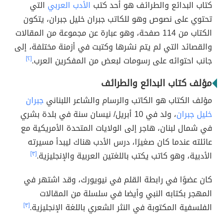
كتاب البدائع والطرائف هو أحد كتب
الأدب العربي
التي
تحتوي على نصوص وهو للكاتب جبران خليل جبران، يتكون
الكتاب من 114 صفحة، وهو عبارة عن مجموعة من المقالات
والقصائد التي لم يتم نشرها وكتبت في أزمنة مختلفة، إلى
جانب احتوائه على رسومات لبعض من المفكرين العرب.
[٢]
مؤلف كتاب البدائع والطرائف
مؤلف الكتاب هو الكاتب والرسام والشاعر اللبناني
جبران
خليل جبران
، ولد في 10 أبريل/ نيسان سنة في بلدة بشري
في شمال لبنان، هاجر إلى الولايات المتحدة الأمريكية مع
عائلته عندما كان صغيرًا، درس الأدب هناك ليبدأ مسيرته
الأدبية، وهو كاتب يكتب باللغتين العربية والإنجليزية.
[٣]
كان عضوًا في رابطة القلم في نيويورك، وقد اشتهر في
المهجر بكتابه النبي وأيضا في سلسلة من المقالات
الفلسفية المكتوبة في النثر الشعري باللغة الإنجليزية.
[٣]