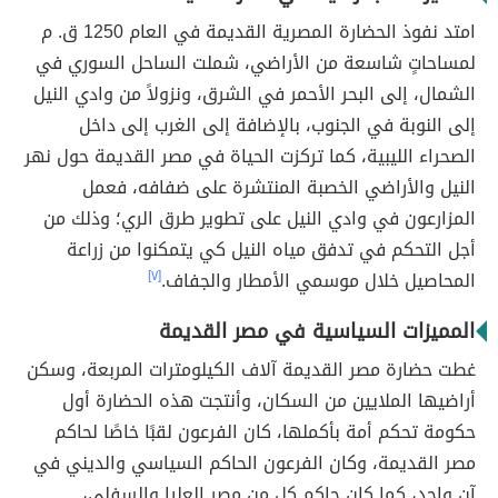
امتد نفوذ الحضارة المصرية القديمة في العام 1250 ق. م
لمساحاتٍ شاسعة من الأراضي، شملت الساحل السوري في
الشمال، إلى البحر الأحمر في الشرق، ونزولاً من وادي النيل
إلى النوبة في الجنوب، بالإضافة إلى الغرب إلى داخل
الصحراء الليبية، كما تركزت الحياة في مصر القديمة حول نهر
النيل والأراضي الخصبة المنتشرة على ضفافه، فعمل
المزارعون في وادي النيل على تطوير طرق الري؛ وذلك من
أجل التحكم في تدفق مياه النيل كي يتمكنوا من زراعة
المحاصيل خلال موسمي الأمطار والجفاف.
[٧]
المميزات السياسية في مصر القديمة
غطت حضارة مصر القديمة آلاف الكيلومترات المربعة، وسكن
أراضيها الملايين من السكان، وأنتجت هذه الحضارة أول
حكومة تحكم أمة بأكملها، كان الفرعون لقبًا خاصًا لحاكم
مصر القديمة، وكان الفرعون الحاكم السياسي والديني في
آنٍ واحد، كما كان حاكم كلٍ من مصر العليا والسفلى،