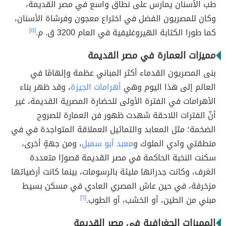
طب الأسنان يمارس على نطاق واسع في مصر القديمة،
وكان للمصريون الفضل في اختراع معجون وفرشاة الأسنان،
كما طورا الكتابة الهيروغليفية في العام 3200 ق. م.
[٥]
مميزات العمارة في مصر القديمة
بنى المصريون القدماء أكثر المباني عظمة وإلهامًا في
العالم إلى هذا اليوم وهي
أهرامات الجيزة
، وقد ظهر بناء
الأهرامات في الفترة الأولى للحضارة المصرية القديمة، غير
أنّ الفترات اللاحقة شهدت ظهور فن العمارة للصروح
الضخمة؛ مثل المعابد والتماثيل العملاقة المتواجدة في في
منطقتي وادي الملوك و
معبد أبو سمبل
، ومن جهةٍ أخرى،
سكنت النخبة الحاكمة في مصر القديمة قصورًا متعددة
الغرف، وكانت جدرانها مليئة بالرسومات، بينما كانت أرضياتها
مزخرفة، في حين عاش المصري العادي في مسكن بسيط
مبني من الطين، أو الخشب، أو الطوب.
[٦]
المميزات الجغرافية في مصر القديمة