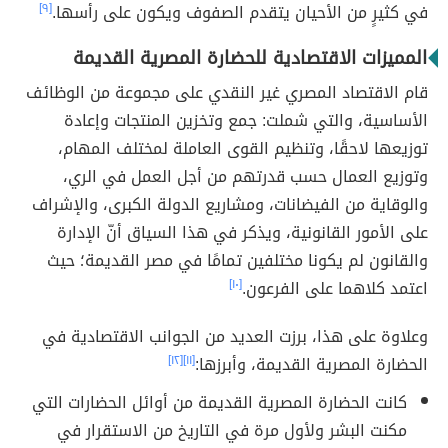
في كثيرٍ من الأحيان يتقدم الصفوف ويكون على رأسها.
[٩]
المميزات الاقتصادية للحضارة المصرية القديمة
قام الاقتصاد المصري غير النقدي على مجموعة من الوظائف
الأساسية، والتي شملت: جمع وتخزين المنتجات وإعادة
توزيعها لاحقًا، وتنظيم القوى العاملة لمختلف المهام،
وتوزيع العمال حسب قدرتهم من أجل العمل في الري،
والوقاية من الفيضانات، ومشاريع الدولة الكبرى، والإشراف
على الأمور القانونية، ويذكر في هذا السياق أنّ الإدارة
والقانون لم يكونا مختلفين تمامًا في مصر القديمة؛ حيث
اعتمد كلاهما على الفرعون.
[١٠]
وعلاوة على هذا، برزت العديد من الجوانب الاقتصادية في
الحضارة المصرية القديمة، وأبرزها:
[١١]
[١٢]
كانت الحضارة المصرية القديمة من أوائل الحضارات التي
مكنت البشر ولأول مرة في التاريخ من الاستقرار في