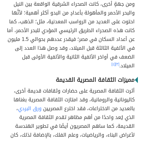
ومن جهةٍ أخرى، كانت الصحراء الشرقية الواقعة بين النيل
والبحر الأحمر والمأهولة بأعدادٍ من البدو أكثر أهمية؛ لأنَّها
احتوت على العديد من الرواسب المعدنية، مثل؛ الذهب، كما
كانت هذه الصحراء الطريق الرئيسي المؤدي للبحر الأحمر، أما
عن أعداد السكان في مصر؛ فيقدر عددهم بحوالي 1.5 مليون
في الألفية الثالثة قبل الميلاد، وقد وصل هذا العدد إلى
الضعف في أواخر الألفية الثانية والألفية الأولى قبل
الميلاد.
[٣]
[٤]
مميزات الثقافة المصرية القديمة
أثرت الثقافة المصرية على حضارات وثقافات قديمة أخرى،
كاليونانية والرومانية، وقد امتازت الثقافة المصرية بغناها
بالعديد من الاختراعات، فقد اخترع المصريين
ورق البردي
،
الذي يُعد واحدًا من أهم مظاهر تقدم الثقافة المصرية
القديمة، كما ساهم المصريون أيضًا في تطوير الهندسة
لأغراض البناء، والرياضيات، وعلم الفلك، بالإضافة لذلك، كان