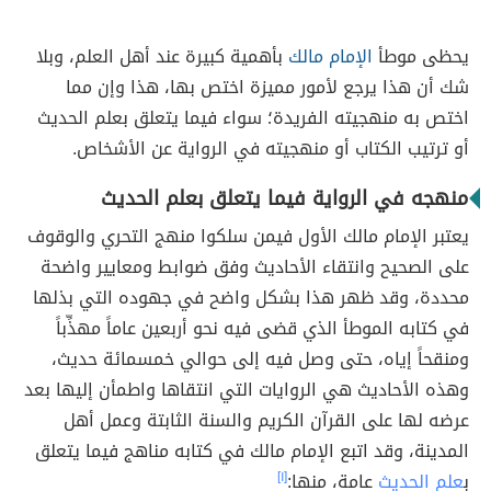
يحظى موطأ
الإمام مالك
بأهمية كبيرة عند أهل العلم، وبلا
شك أن هذا يرجع لأمور مميزة اختص بها، هذا وإن مما
اختص به منهجيته الفريدة؛ سواء فيما يتعلق بعلم الحديث
أو ترتيب الكتاب أو منهجيته في الرواية عن الأشخاص.
منهجه في الرواية فيما يتعلق بعلم الحديث
يعتبر الإمام مالك الأول فيمن سلكوا منهج التحري والوقوف
على الصحيح وانتقاء الأحاديث وفق ضوابط ومعايير واضحة
محددة، وقد ظهر هذا بشكل واضح في جهوده التي بذلها
في كتابه الموطأ الذي قضى فيه نحو أربعين عاماً مهذِّباً
ومنقحاً إياه، حتى وصل فيه إلى حوالي خمسمائة حديث،
وهذه الأحاديث هي الروايات التي انتقاها واطمأن إليها بعد
عرضه لها على القرآن الكريم والسنة الثابتة وعمل أهل
المدينة، وقد اتبع الإمام مالك في كتابه مناهج فيما يتعلق
ب
علم الحديث
عامة، منها:
[١]