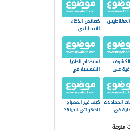
 المغناطيس
خصائص الذكاء
الاصطناعي
 الكشوف
استخدام الخلايا
افية على
الشمسية في
 الإسلامي
القمر الصناعي
ت المعادلات
كيف غير المصباح
ضلية في
الكهربائي الحياة؟
سة
ائية
ت منوعة