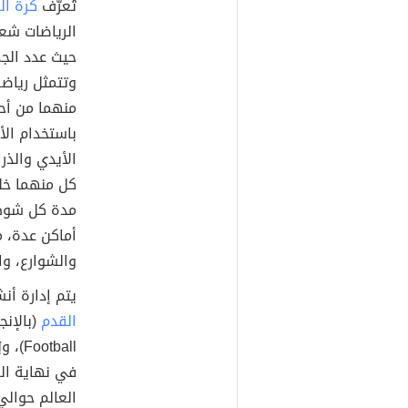
تُعرّف
كرة ال
الرياضات شعب
حيث عدد الجم
وتتمثل رياضة
منهما من أحد
باستخدام الأ
الأيدي والذ
أماكن عدة، 
والشوارع، وا
يتم إدارة أن
القدم
في نهاية ال