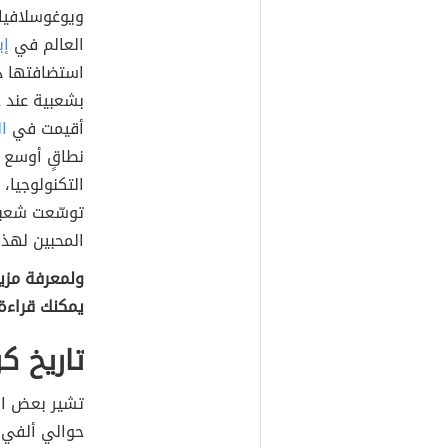
العالم في
إي
استضافتها د
بشعبية عند ج
أقيمت في
ال
نطاقٍ أوسع م
التكنولوجيا،
توسّعت شعبي
المحبين لهذه
ولمعرفة مزيد
يمكنك قراءة
تاريخ ك
تشير بعض ال
حوالي ألفي 