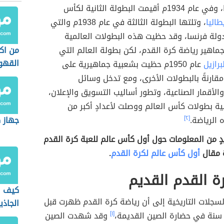
ويوغوسلافيا، وفي عام 1934م أقيمت البطولة الثانية لكأس
طاليا
، وتلتها البطولة الثالثة في عام 1938م والتي
ولة فرنسا، وقد حظيت هذه البطولات العالمية
ماهير رياضة كرة القدم، لكن بطولة العالم التي
من ا
القهو
برازيل
عام 1950م حظيت بشعبية جماهيرية على
قارنةً بالبطولات الأخرى، ومع تدخل وسائل
 والأقمار الصناعية، وتطور أساليب التسويق والإعلان،
ة بطولات كأس العالم ووصلت لأعدادٍ أكبر من
 الرياضة.
[٢]
جهاز 
ٍ من المعلومات حول أول كأس عالم للعبة كرة القدم
 مقال
أول كأس عالم لكرة القدم
.
رة القدم القديم
كيف ا
سجلات التاريخية إلى أن رياضة كرة القدم ظهرت قبل
الجاذب
سنة في حضارة الصين القديمة،
[١]
وقد شهدت الصين