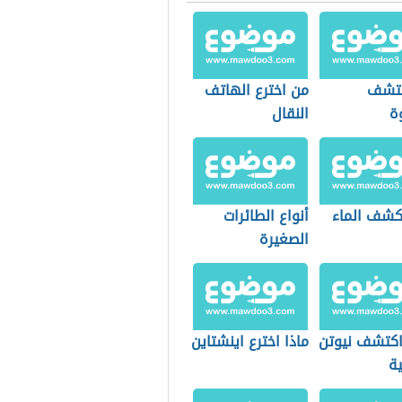
كتشف
من اخترع الهاتف
ة
النقال
كشف الماء
أنواع الطائرات
الصغيرة
كتشف نيوتن
ماذا اخترع اينشتاين
ية