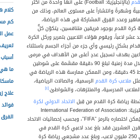
قدم
(بالإنجليزية: Football) على أنها واحدةٌ من أكثر
كلام ه
يةً وشهرةً وانتشاراً على مستوى العالم، وذلك من
اهير وعدد الفِرق المشاركة في هذه الرياضة،
كم مسا
 كرة القدم بوجود فريقين متنافسين، يتكوّن كلٌّ
عمل ال
 عشر لاعباً، ويقوم هؤلاء اللاعبين بتمرير وركل الكرة
تعريف 
قدام بشكلٍ رئيسي وأي جزء من أجزاء الجسم باستثناء
راعين بهدف تسجيل عددٍ أعلى من الأهداف في مرمى
أسباب 
كل منهما خلال مدة زمنية تبلغ 90 دقيقة مقسَّمة على شوطين
ما هي 
مدة كل شوط 45 دقيقة، ومن الممكن ممارسة هذه الرياضة في
مثل
ملاعب كرة القدم
الرسمية، والصالات الرياضية،
ماسكات
لملاعب المدرسية، والمنتزهات، والشواطئ.
[٤]
علاج ز
شطة رياضة كرة القدم من قِبل
الاتحاد الدولي لكرة
فوائد في
(بالإنجليزية: International Federation of Association
الفرق 
Football)، ويُمكن اختصاره بالرمز "FIFA"، وبحسب إحصائيات الاتحاد
قرن العشرين فقد بلغ عدد لاعبي كرة القدم في
العالم حوالي 250 مليون لاعب، وبلغ عدد مشجعي رياضة كرة