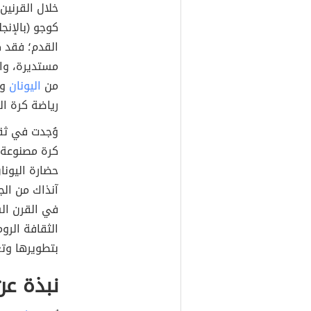
خلال القرنين 
القدم؛ فقد 
مستديرة، وا
من
اليونان
ور
رياضة كرة ا
وُجدت في ثق
كرة مصنوعة 
حضارة اليونا
آنذاك من الج
في القرن الس
الثقافة الروم
بتطويرها وتع
نبذة عن