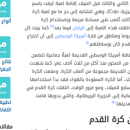
الثاني والثالث قبل الميلاد إقامة لعبة عُرفت باسم
كوجو (بالإنجليزية: Cuju)، وهي تتشابه إلى حدٍ ما مع لعبة كرة
كانت تُلعب على مساحة مربعة وباستخدام كرة
أنواع
نتقلت هذه اللعبة إلى
اليابان
فيما بعد
[٣]
كما بينت كل
وما ومناطق من قارة
أمريكا الوسطى
إلى أن اختراع
لقدم كان بوساطتهم.
[١]
افة أمريكا الوسطى القديمة لعبةٌ جماعية تتضمن
نتائج
من الصخور منذ أكثر من ثلاث آلاف عام، كما شهدت
الجغر
ن القديمة مجموعة من ألعاب الكرة، وصنعت الكرة
العالم
لد، أما الكرة المملوءة بالهواء فقد بدأ استخدامها
ابع للميلاد، ومع مرور الوقت، انتقلت كرة القدم في
انية إلى الجزيرة البريطانية، والتي بدورها قامت
تطبيقا
ديلها.
[٣]
التفا
 كرة القدم
الهند
الكهرب
مقالا