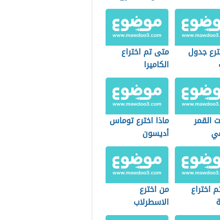
ترع جدول
متى تم اختراع
الكاميرا
ت القمر
ماذا اخترع توماس
عي
أديسون
 اختراع
من اخترع
ة
الاسطرلاب