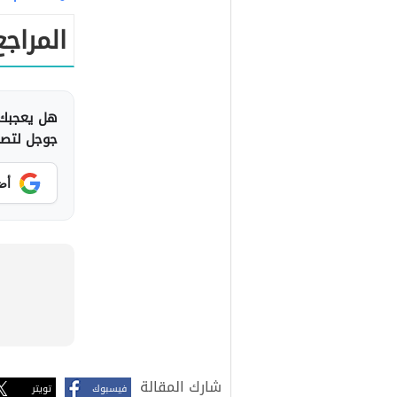
المراجع
هل يعجبك 
جوجل لتصلك
أض
شارك المقالة
فيسبوك
تويتر