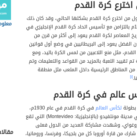
اخترع كرة القدم
ا أول من اخترع كرة القدم بشكلها الحالي، وقد كان ذلك
معلوما
في عام 1863م بالتزامن مع تأسيس اتحاد كرة القدم الإنجليزي في
تاريخ المعاصر لكرة القدم يعود إلى أكثر من قرن من
أن الفضل يعود إلى البريطانيين في وضع أول قوانين
لقدم، مثل منع اللاعبين من لمس الكرة باليد، ومع
 تم تقييد اللعبة بالمزيد من القواعد والتعليمات وتم
 من المناطق الرئيسية داخل الملعب مثل منطقة
ا.
[١]
س عالم في كرة القدم
 بطولة
لكأس العالم
في كرة القدم في عام 1930م،
وكان ذلك في مدينة مونتفيدو (بالإنجليزية: Montevideo) التي تقع
وغواي، وشهدت مشاركة العديد من الدول فعلى
مقالا
شارك من قارة أوروبا كل من بلجيكا، وفرنسا، ورومانيا،