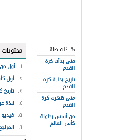
ذات صلة
محتويات
متى بدأت كرة
١
أول من 
القدم
٢
أول كأ
تاريخ بداية كرة
القدم
٣
تاريخ ك
متى ظهرت كرة
٤
نبذة عن
القدم
٥
فيديو 
من أسس بطولة
كأس العالم
٦
المراجع