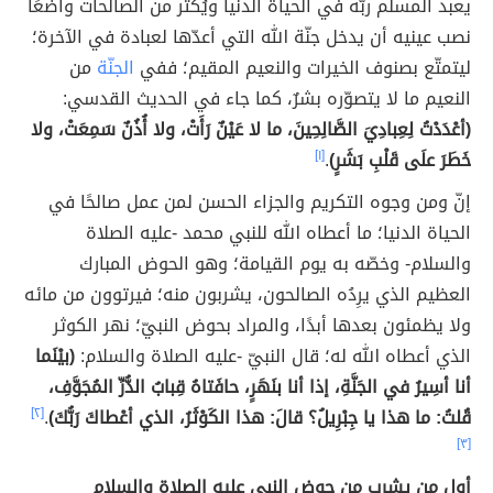
يعبد المسلم ربّه في الحياة الدنيا ويُكثر من الصالحات واضعًا
نصب عينيه أن يدخل جنّة الله التي أعدّها لعبادة في الآخرة؛
ليتمتّع بصنوف الخيرات والنعيم المقيم؛ ففي
الجنّة
من
النعيم ما لا يتصوّره بشرٌ، كما جاء في الحديث القدسي:
(أعْدَدْتُ لِعِبادِيَ الصَّالِحِينَ، ما لا عَيْنٌ رَأَتْ، ولا أُذُنٌ سَمِعَتْ، ولا
خَطَرَ علَى قَلْبِ بَشَرٍ)
.
[١]
إنّ ومن وجوه التكريم والجزاء الحسن لمن عمل صالحًا في
الحياة الدنيا؛ ما أعطاه الله للنبي محمد -عليه الصلاة
والسلام- وخصّه به يوم القيامة؛ وهو الحوض المبارك
العظيم الذي يرِدُه الصالحون، يشربون منه؛ فيرتوون من مائه
ولا يظمئون بعدها أبدًا، والمراد بحوض النبيّ؛ نهر الكوثر
الذي أعطاه الله له؛ قال النبيّ -عليه الصلاة والسلام:
(بيْنَما
أنا أسِيرُ في الجَنَّةِ، إذا أنا بنَهَرٍ، حافَتاهُ قِبابُ الدُّرِّ المُجَوَّفِ،
قُلتُ: ما هذا يا جِبْرِيلُ؟ قالَ: هذا الكَوْثَرُ، الذي أعْطاكَ رَبُّكَ)
.
[٢]
[٣]
أول من يشرب من حوض النبي عليه الصلاة والسلام