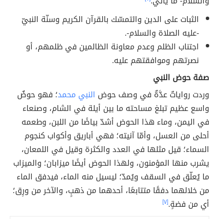
والسلام- ما يأتي:
الثبات على الدين والتمسّك بالقرآن الكريم وسنّة النبيّ
-عليه الصلاة والسلام-.
اجتناب الظلم وعدم معاونة الظالمين في ظلمهم، أو
نصرتهم وموافقتهم عليه.
صفة حوض النبي
وردت رواياتٌ عدَّةٌ في وصف حوض
النبي محمد
؛ فهو حوضٌ
واسع عظيم تبلغ مساحته ما بين أيلة في الشام، وصنعاء
في اليمن، وماء هذا الحوض أشدّ بياضًا من اللبن، وطعمه
أحلى من العسل، وأمّا آنيته؛ فهي أباريق وأكواب كنجوم
السماء؛ قيل مثلها في العدد والكثرة وقيل في اللمعان،
يشرب منها المؤمنون، ولهذا الحوض أيضًا ميزابان؛ والميزاب
ما يُعلّق في السقف ويُمدّ؛ ليسيل منه الماء، فيدفق الماء
من خلالهما دفقًا متتابعًا، أحدهما من ذهبٍ، والآخر من ورِق؛
أي من فضةٍ.
[٧]