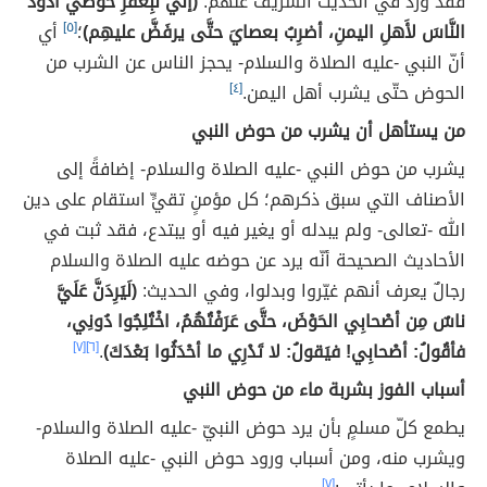
فقد ورد في الحديث الشريف عنهم:
(إنِّي لبِعُقرِ حوضي أذودُ
النَّاسَ لأَهلِ اليمنِ، أضرِبُ بعصايَ حتَّى يرفَضَّ عليهِم)
؛
[٥]
أي
أنّ النبي -عليه الصلاة والسلام- يحجز الناس عن الشرب من
الحوض حتّى يشرب أهل اليمن.
[٤]
من يستأهل أن يشرب من حوض النبي
يشرب من حوض النبي -عليه الصلاة والسلام- إضافةً إلى
الأصناف التي سبق ذكرهم؛ كل مؤمنٍ تقيٍّ استقام على دين
الله -تعالى- ولم يبدله أو يغير فيه أو يبتدع، فقد ثبت في
الأحاديث الصحيحة أنّه يرد عن حوضه عليه الصلاة والسلام
رجالٌ يعرف أنهم غيّروا وبدلوا، وفي الحديث:
(لَيَرِدَنَّ عَلَيَّ
ناسٌ مِن أصْحابِي الحَوْضَ، حتَّى عَرَفْتُهُمُ، اخْتُلِجُوا دُونِي،
فأقُولُ: أصْحابِي! فيَقولُ: لا تَدْرِي ما أحْدَثُوا بَعْدَكَ)
.
[٦]
[٧]
أسباب الفوز بشربة ماء من حوض النبي
يطمع كلّ مسلمٍ بأن يرد حوض النبيّ -عليه الصلاة والسلام-
ويشرب منه، ومن أسباب ورود حوض النبي -عليه الصلاة
[٧]