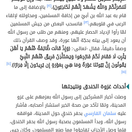
لَنَنصُرَنَّكُمْ وَاللَّهُ يَشْهَدُ إِنَّهُمْ لَكَاذِبُونَ)
،
[١٢]
بالإضافة إلى ما
قام به عبد الله بن أبيّ من إخافة المسلمين، ومحاولته لإلقاء
الرعب في قلوبهم،
[١٣]
فانسحب البعض من جيش المسلمين
لمّا رأوا ازدياد الحصار عليهم، ومنهم من طلب من رسول الله
أن يعود إلى بيته بحجّة أنّها عورة، وقد وصف القرآن ذلك
وصفاً دقيقاً، فقال -تعالى-:
(وَإِذْ قَالَت طَّائِفَةٌ مِّنْهُمْ يَا أَهْلَ
يَثْرِبَ لَا مُقَامَ لَكُمْ فَارْجِعُوا وَيَسْتَأْذِنُ فَرِيقٌ مِّنْهُمُ النَّبِيَّ
يَقُولُونَ إِنَّ بُيُوتَنَا عَوْرَةٌ وَمَا هِيَ بِعَوْرَةٍ إِن يُرِيدُونَ إِلَّا فِرَارًا)
.
[١٤]
[١٥]
أحداث غزوة الخندق ونتيجتها
وصلت أخبار المشركين إلى رسول الله بعزمهم على غزو
المدينة، ولمّا تأكد من صحة الخبر استشار أصحابه، فأشار
عليه
سلمان الفارسي
بحفر خندقٍ حول المدينة، فوافقه
رسول الله، وبدأ المسلمون بصحبة رسول الله بحفر الخندق،
فلما وصل الأحزاب تفاجؤوا مما صنع المسلمون، وكان حيي