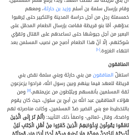
أنّ بني قريظة قد نقضت العهد، وبدأ برفع همم المسلمين،
وقام بإرسال سلمة بن أسلم
وزيد بن حارثة
، ومعهم
خمسمئة رجلٍ من أجل حراسة المدينة والتكبير حتى يُرهبوا
عدوّهم، أمّا بنو قريظة فقامت بإرسال الطعام المحمّل على
البعير من أجل جيوشها حتى تساعدهم على القتال وتقوّي
شوكتهم، إلّا أنّ هذا الطعام أصبح من نصيب المسلمن بعد
انتهاء الغزوة.
[١٠]
المنافقون
استغلّ
المنافقون
من بني حارثة وبني سلمة نقض بني
قريظة للعهد فيما بينهم وبين رسول الله، فراحوا يزعزعون
ثقة المسلمين بأنفسهم ويثبّطون من عزيمتهم،
[١١]
ومن
هؤلاء المنافقين عبد الله بن أبيّ بن سلول، حيث كان يقوم
بالتخطيط مع بني النضير ضدّ المسلمين، وكانت مناصرته لهم
واضحة، وقال -تعالى- واصفاً ذلك التأييد:
(أَلَمْ تَرَ إِلَى الَّذِينَ
نَافَقُوا يَقُولُونَ لِإِخْوَانِهِمُ الَّذِينَ كَفَرُوا مِنْ أَهْلِ الْكِتَابِ لَئِنْ
أُخْرِجْتُمْ لَنَخْرُجَنَّ مَعَكُمْ وَلَا نُطِيعُ فِيكُمْ أَحَدًا أَبَدًا وَإِن قُوتِلْتُمْ