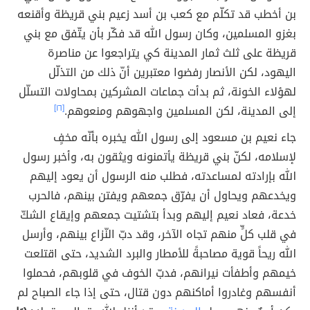
بن أخطب قد تكلّم مع كعب بن أسد زعيم بني قريظة وأقنعه
بغزو المسلمين، وكان رسول الله قد فكّر بأن يتّفق مع بني
قريظة على ثلث ثمار المدينة كي يتراجعوا عن مناصرة
اليهود، لكن الأنصار رفضوا معتبرين أنّ ذلك من التذلّل
لهؤلاء الخونة، ثم بدأت جماعات المشركين بمحاولات التسلّل
إلى المدينة، لكن المسلمين واجهوهم ومنعوهم.
[١٦]
جاء نعيم بن مسعود إلى رسول الله يخبره بأنّه مخفٍ
لإسلامه، لكنّ بني قريظة يأتمنونه ويثقون به، وأخبر رسول
الله بإرادته لمساعدته، فطلب منه الرسول أن يعود إليهم
ويخدعهم ويحاول أن يفرّق جمعهم ويفتن بينهم، فالحرب
خدعة، فعاد نعيم إليهم وبدأ بتشتيت جمعهم وإيقاع الشكّ
في قلب كلٍّ منهم تجاه الآخر، وقد دبّ النّزاع بينهم، وأرسل
الله ريحاً قوية مصاحبةً للأمطار والبرد الشديد، حتى اقتلعت
خيمهم وأطفأت نيرانهم، فدبّ الخوف في قلوبهم، فحملوا
أنفسهم وغادروا أماكنهم دون قتال، حتى إذا جاء الصباح لم