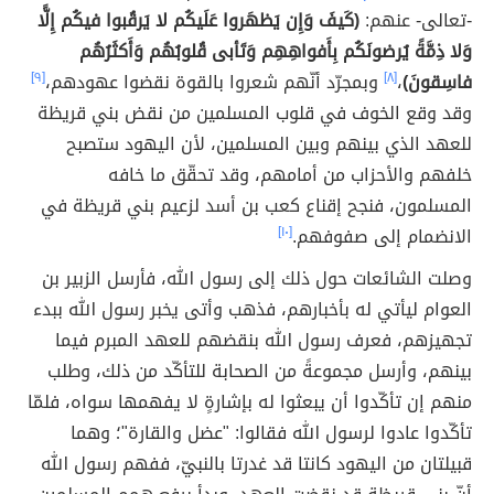
-تعالى- عنهم:
(كَيفَ وَإِن يَظهَروا عَلَيكُم لا يَرقُبوا فيكُم إِلًّا
وَلا ذِمَّةً يُرضونَكُم بِأَفواهِهِم وَتَأبى قُلوبُهُم وَأَكثَرُهُم
فاسِقونَ)
،
[٨]
وبمجرّد أنّهم شعروا بالقوة نقضوا عهودهم،
[٩]
وقد وقع الخوف في قلوب المسلمين من نقض بني قريظة
للعهد الذي بينهم وبين المسلمين، لأن اليهود ستصبح
خلفهم والأحزاب من أمامهم، وقد تحقّق ما خافه
المسلمون، فنجح إقناع كعب بن أسد لزعيم بني قريظة في
الانضمام إلى صفوفهم.
[١٠]
وصلت الشائعات حول ذلك إلى رسول الله، فأرسل الزبير بن
العوام ليأتي له بأخبارهم، فذهب وأتى يخبر رسول الله ببدء
تجهيزهم، فعرف رسول الله بنقضهم للعهد المبرم فيما
بينهم، وأرسل مجموعةً من الصحابة للتأكّد من ذلك، وطلب
منهم إن تأكّدوا أن يبعثوا له بإشارةٍ لا يفهمها سواه، فلمّا
تأكّدوا عادوا لرسول الله فقالوا: "عضل والقارة"؛ وهما
قبيلتان من اليهود كانتا قد غدرتا بالنبيّ، ففهم رسول الله