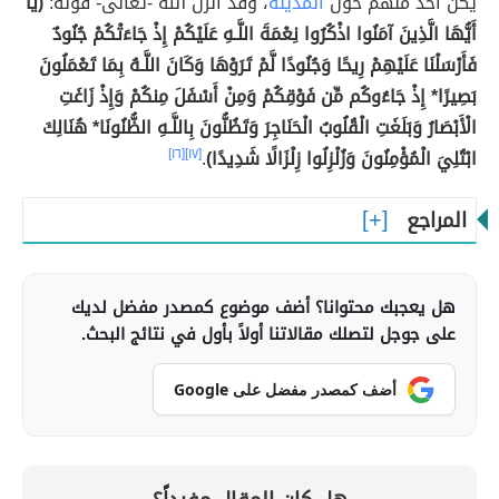
يكن أحدٌ منهم حول
المدينة
، وقد أنزل الله -تعالى- قوله:
(يَا
أَيُّهَا الَّذِينَ آمَنُوا اذْكُرُوا نِعْمَةَ اللَّـهِ عَلَيْكُمْ إِذْ جَاءَتْكُمْ جُنُودٌ
فَأَرْسَلْنَا عَلَيْهِمْ رِيحًا وَجُنُودًا لَّمْ تَرَوْهَا وَكَانَ اللَّـهُ بِمَا تَعْمَلُونَ
بَصِيرًا* إِذْ جَاءُوكُم مِّن فَوْقِكُمْ وَمِنْ أَسْفَلَ مِنكُمْ وَإِذْ زَاغَتِ
الْأَبْصَارُ وَبَلَغَتِ الْقُلُوبُ الْحَنَاجِرَ وَتَظُنُّونَ بِاللَّـهِ الظُّنُونَا* هُنَالِكَ
ابْتُلِيَ الْمُؤْمِنُونَ وَزُلْزِلُوا زِلْزَالًا شَدِيدًا)
.
[١٧]
[١٦]
المراجع
هل يعجبك محتوانا؟ أضف موضوع كمصدر مفضل لديك
على جوجل لتصلك مقالاتنا أولاً بأول في نتائج البحث.
أضف كمصدر مفضل على Google