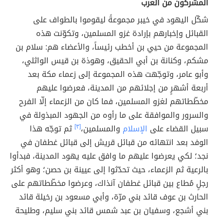
المشركون من العرب
شكّل اليهود في خيبر مجموعةً ليقوموا بالطواف على
القبائل وإخبارهم بإرادة غزو المسلمين، وتكوّنت هذه
المجموعة من حيي بن أخطب رئيساً، والأعضاء هم: سلام بن
مشكم، وكنانة بن أبي الحقيق، وهوذة بن قيس الواثلي،
وأبو عامر، وتوجّهت هذه المجموعة إلى زعماء مكة بعد
أربعة أشهرٍ من إجلائهم من المدينة، فعرضوا عليهم
مخطّطاتهم لغزو المسلمين، فما كان من الزعماء إلّا الفرح
والسرور والموافقة على ما رأوه من الجهود المبذولة في
سبيل القضاء على
الإسلام
والمسلمين،
[٣]
ثم توجّه هذا
الوفد بعد انتهائه من قبائل قريش إلى قبائل غطفان في
نجد؛ لكي يعرضوا عليهم ما وافق عليه يهود المدينة، فبدأوا
بالرعية ثم الزعماء، حيث تحدّثوا إلى عيينة بن حصن؛ وهو أكثر
رجلٍ مُطاع بين قبائل غطفان آنذاك، وعرضوا مخطّطاتهم على
الحارث بن عوف قائد بني مرّة، وأبي مسعود بن رخيلة قائد
بني أشجع، وسفيان بن عبد شمس قائد بني سليم، وطليحة