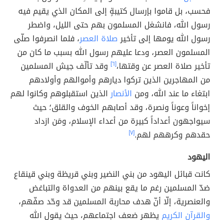
فحسب، بل قاموا بإرسال كتيبةٍ إلى المكان الذي يقيم فيه
رسول الله، فانشغل المسلمون بهم حتى الليل، واضطر
رسول الله يومها إلى تأخير
صلاة العصر
، فلما انصرفوا صلّى
المسلمون العصر، ودعا عليهم رسول الله بسبب ما كان من
تأخير صلاة العصر عن وقتها،
[٦]
وقد تألّف جيش المسلمين
من المهاجرين الذين تركوا ديارهم وأموالهم وأولادهم
ابتغاء ما عند الله، ومن
الأنصار
الذين استقبلوهم وكانوا لهم
إخواناً وعوناً ونصرة، وقد أصابهم الخوف والقلق؛ حيث
سيواجهون أعداداً كبيرة من أعداء الإسلام، ومَن ازداد
حقدهم وكرههم لهم.
[٧]
اليهود
كانت قبائل اليهود من بني النضير وبني قريظة وبني قينقاع
ضدّ المسلمين رغم ما يقع بينهم من العدواة والتباغض
والعنصرية، إلّا أنّ هدف محاربة المسلمين قد وحّد صفّهم،
والقرآن الكريم
يظهر ضعف اجتماعهم، حيث يقول الله