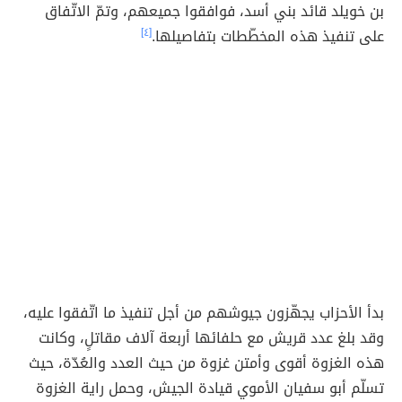
بن خويلد قائد بني أسد، فوافقوا جميعهم، وتمّ الاتّفاق
على تنفيذ هذه المخطّطات بتفاصيلها.
[٤]
بدأ الأحزاب يجهّزون جيوشهم من أجل تنفيذ ما اتّفقوا عليه،
وقد بلغ عدد قريش مع حلفائها أربعة آلاف مقاتلٍ، وكانت
هذه الغزوة أقوى وأمتن غزوة من حيث العدد والعُدّة، حيث
تسلّم أبو سفيان الأموي قيادة الجيش، وحمل راية الغزوة