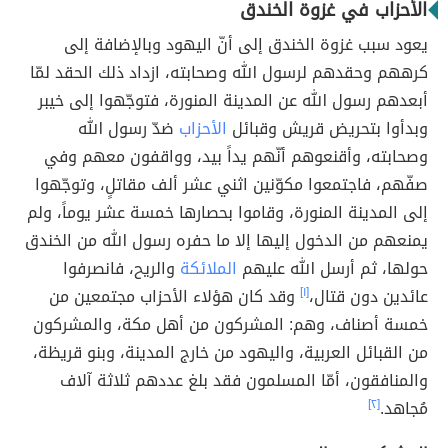
الأحزاب في غزوة الخندق
يعود سبب غزوة الخندق إلى أنّ اليهود وبالإضافة إلى
كرههم وحقدهم لرسول الله وصحابته، ازداد ذلك الحقد لمّا
أبعدهم رسول الله عن المدينة المنورة، فتوجّهوا إلى خيبر
وبدأوا بتحريض قريش وقبائل
الأحزاب
ضدّ رسول الله
وصحابته، وأقنعوهم أنّهم يداً بيد، وواقفون معهم وفي
صفّهم، فاجتمعوا مكوّنين اثني عشر ألف مقاتلٍ، وتوجّهوا
إلى المدينة المنورة، وقاموا بحصارها خمسة عشر يوماً، ولم
يمنعهم من الدخول إليها إلا ما حفره رسول الله من الخندق
حولها، ثم أرسل الله عليهم
الملائكة
والريح، فانصرفوا
عائدين دون قتال،
[١]
وقد كان هؤلاء الأحزاب مجتمعين من
خمسة أصناف، وهم: المشركون من أهل مكة، والمشركون
من القبائل العربية، واليهود من خارج المدينة، وبنو قريظة،
والمنافقون، أمّا المسلمون فقد بلغ عددهم ثلاثة آلاف
مُجاهد.
[٢]