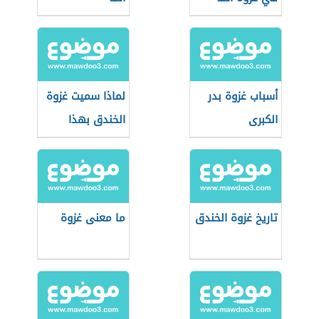
أسباب غزوة بدر
لماذا سميت غزوة
الكبرى
الخندق بهذا
الاسم
تاريخ غزوة الخندق
ما معنى غزوة