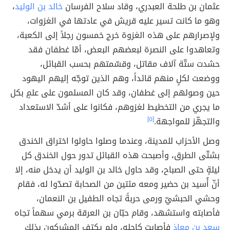
عثمان بن طلحة العبدري، وقاد سلاح الفرسان
خالد بن الوليد
،
وهو ما كانت تسير عليه قريش في عادتها في الغزوات،
ولإصرارهم على هذه الغزوة خرج خمسون رجلاً إلى الكعبة،
وتعاهدوا على النصرة لبعضهم البعض، أمّا غطفان فقد
حشدت ستّة آلاف مقاتل، وقسّمتهم بحسب القبائل،
ووضعت لكلٍ منهم قائداً، وهم الذين توجّه إليهم اليهود
حين وصولهم إلى غطفان، وقد كان المسلمون على علمٍ بكل
ما يجري من التخطيط لغزوهم، فكانوا على أشدّ الاستعداد
والتجهّز للمواجهة.
[٥]
وصل الأحزاب للمدينة، وعندما وصلوا حاولوا اختراق الخندق
بشتّى الطرق، وأصبحت هذه القبائل تدور حول الخندق كل
ليلةٍ حتى الصباح، وقد حاول خالد بن الوليد أن يدخل منه، إلا
أنّ أُسيد بن حضير ومعه مئتين من الصحابة تصدّوا له، فقام
وحشي الحبشيّ ورمى حربةً تجاه الطفيل بن النعمان،
فأصابته واستشهد، وقام حبّان بن العرقة برمي سهماً تجاه
سعد بن معاذ
فأصابت كاحله، ولم يكتفِ المشركون بذلك