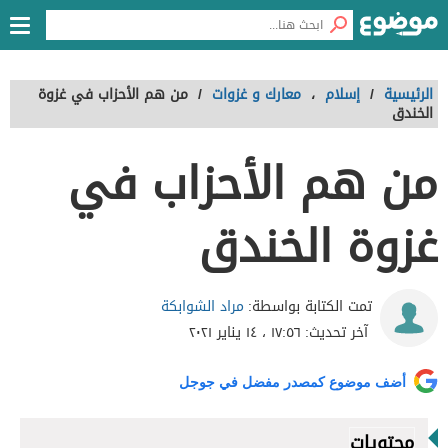
الرئيسية
/
إسلام
،
معارك و غزوات
/
من هم الأحزاب في غزوة
الخندق
من هم الأحزاب في
غزوة الخندق
مراد الشوابكة
تمت الكتابة بواسطة:
آخر تحديث:
١٧:٥٦ ، ١٤ يناير ٢٠٢١
أضف موضوع كمصدر مفضل في جوجل
محتويات