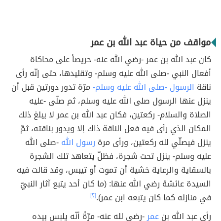
مواقف من حياة عبد الله بن عمر
كان عبد الله بن عمر -رضي الله عنه- حريصاً على محاكاة
أفعال النبي -صلى الله عليه وسلم- وتقليدها، حتى إنّه رأى
ناقة
الرسول -صلى الله عليه وسلم-
مرّة تدور دورتين قبل أن
ينزل عنها الرسول صلى الله عليه وسلم، ثم صلّى -عليه
الصلاة والسلام- ركعتين، فكان عبد الله بن عمر لا يبلغ ذلك
المكان الذي رأى فيه فعل الناقة ذاك إلا ويدور بناقته، ثمّ
ينزل فيصلّي لله ركعتين، ورأى مرة
رسول الله
-صلى الله
عليه وسلم- ينزل تحت شجرة، فظلّ يتعاهد تلك الشجرة
بالسقاية والرعاية خشية أن تموت أو تيبس، وقد قالت فيه
السيدة عائشة رضي الله عنها: (ما كان أحد يتبع آثار النبيّ
في منازله كما كان يتبعه ابن عمر).
[٢]
رأى عبد الله بن
عمر
-رضي لله عنه- مرّةً أنّه يلبس بيده