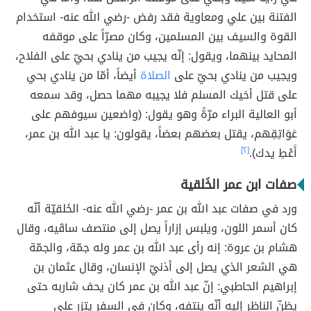
الفتنة بين علي ومعاوية فقد رفض -رضي الله عنه- استخدام
القوة والسيف بين المسلمين، وكان مصرّاً على موقفه
المحايد بينهما، ويقول: إنّه يجيب من ينادي بحيّ على الفلاح،
ويجيب من ينادي بحيّ على
الصلاة
أيضاً، أمّا من ينادي بحي
على قتل أخيك المسلم فلا يجيبه مهما حصل، وقد سمعه
أبو العالية البراء مرّةً وهو يقول: (واضعين سيوفهم على
عَوَاتِقِهم، يقتل بعضهم بعضاً، يقولون: يا عبد الله بن عمر،
أَعْطِ يدك).
[٢]
صفات ابن عمر الخَلقية
ورد في صفات عبد الله بن عمر -رضي الله عنه- الخَلقيّة أنّه
كان أسمر اللون، ويلبس إزاراً يصل إلى منتصف ساقَيه، وقال
هشام بن عروة: إنه رأى عبد الله بن عمر وله جمّة، والجمّة
هي الشعر الذي يصل إلى أذنيّ الإنسان، وقال عثمان بن
إبراهيم الحاطبي: إنّ عبد الله بن عمر كان يحف شاربه حتى
يظنّ الناظر إليه أنّه ينتفه، وكان في السفر يتزر على