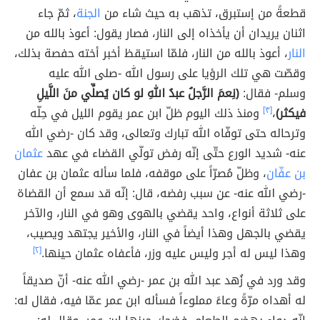
قطعةً من إستبرق، تذهب به حيث شاء من
الجنة
، ثمّ جاء
اثنان يريدان أن يأخذاه إلى النار، فصار يقول: أعوذ بالله من
النار
، أعوذ بالله من النار، فلمّا استيقظ أخبر أخته حفصة بذلك،
وقصّت هي تلك الرؤيا على رسول الله -صلى الله عليه
وسلم- فقال:
(نِعمَ الرَّجلُ عبدُ اللهِ لو كان يُصلِّي منَ اللَّيلِ
فيكثر)
،
[٣]
ومنذ ذلك اليوم ظلّ ابن عمر يقوم الليل في حِلّه
وترحاله حتى توفّاه الله تبارك وتعالى، وقد كان -رضي الله
عنه- شديد الورع حتّى إنّه رفض تولّي القضاء في عهد
عثمان
بن عفّان
، وظلّ مُصرّاً على موقفه، فلما سأله عثمان بن عفان
-رضي الله عنه- عن سبب رفضه، قال: إنّه قد سمع أن القضاة
على ثلاثة أنواع، واحد يقضي بالهوى وهو في النار، والآخر
يقضي بالجهل وهذا أيضاً في النار، والأخير يجتهد ويصيب،
وهذا ليس له أجر وليس عليه وزر، فأعفاه عثمان حينها.
[٢]
وقد ورد في زُهد عبد الله بن عمر -رضي الله عنه- أنّ صديقاً
له أهداه مرّةً وعاءً مملوءاً فسأله ابن عمر عمّا فيه، فقال له: