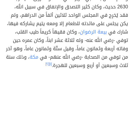
2630 حديث، وكان كثير التصدق والإنفاق في سبيل الله،
فقد يُخرِج في المجلس الواحد ثلاثين ألفاً من الدراهم، ولم
يكن يجلس على مائدته للطعام إلا ومعه يتيم يشاركه فيها،
شارك في
بيعة الرضوان
، وكان فقيهاً كريماً طيب القلب،
توفي -رضي الله عنه- وله ثلاثة عشر ابناً، وكان عمره حين
وفاته أربعة وثمانون عاماً، وقيل ستّة وثمانون عاماً، وهو آخر
من توفي من الصحابة -رضي الله عنهم- في
مكة
، وذلك سنة
ثلاث وسبعين أو أربع وسبعين للهجرة.
[١]
[٢]