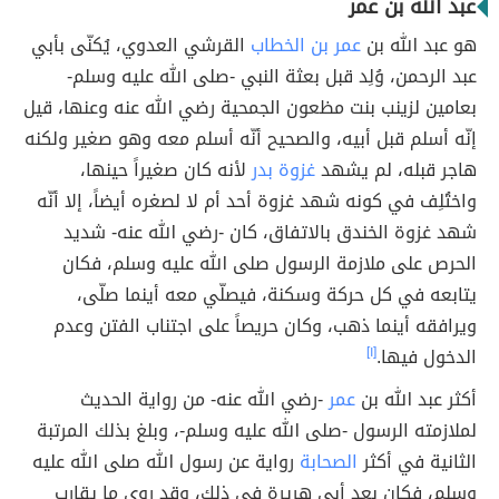
عبد الله بن عمر
هو عبد الله بن
عمر بن الخطاب
القرشي العدوي، يُكنّى بأبي
عبد الرحمن، وُلِد قبل بعثة النبي -صلى الله عليه وسلم-
بعامين لزينب بنت مظعون الجمحية رضي الله عنه وعنها، قيل
إنّه أسلم قبل أبيه، والصحيح أنّه أسلم معه وهو صغير ولكنه
هاجر قبله، لم يشهد
غزوة بدر
لأنه كان صغيراً حينها،
واختُلِف في كونه شهد غزوة أحد أم لا لصغره أيضاً، إلا أنّه
شهد غزوة الخندق بالاتفاق، كان -رضي الله عنه- شديد
الحرص على ملازمة الرسول صلى الله عليه وسلم، فكان
يتابعه في كل حركة وسكنة، فيصلّي معه أينما صلّى،
ويرافقه أينما ذهب، وكان حريصاً على اجتناب الفتن وعدم
الدخول فيها.
[١]
أكثر عبد الله بن
عمر
-رضي الله عنه- من رواية الحديث
لملازمته الرسول -صلى الله عليه وسلم-، وبلغ بذلك المرتبة
الثانية في أكثر
الصحابة
رواية عن رسول الله صلى الله عليه
وسلم، فكان بعد أبي هريرة في ذلك، وقد روى ما يقارب