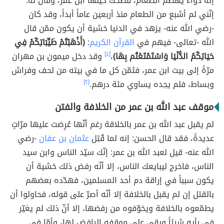
إنّه دواء يهضم الطعام، فضحك حينها ابن عمر، وقال له:
إنّني لم أشبع من الطعام منذ أربعين عاماً أبداً، وقد كان
-رضي الله عنه- يزهد في الدنيا خشية أن يكون ممّن قال
الله -تعالى- فيهم في
القرآن الكريم
:
(أَذْهَبْتُمْ طَيِّبَاتِكُمْ فِي
حَيَاتِكُمُ الدُّنْيَا وَاسْتَمْتَعْتُم بِهَا)
،
[٤]
وقد دخل ميمون بن مهران
مرّةً إلى بيت ابن عمر، فثمّن كل ما في بيته من لحف وفراش
وبساط، فلم يجده يساوي مئة درهم.
[٢]
موقف عبد الله بن عمر من الخلافة والفتن
لم يقبل عبد الله بن عمر بالخلاقة رغم أنّها عُرِضت عليها مرّاتٍ
عديدةً، فقد قال الحسن: إنه لما قُتِل
عثمان بن عفان
-رضي
الله عنه- قيل لعبد الله بن عمر: إنّك سيّد الناس وابن سيد
الناس، فاخرج ليبايعك الناس، إلا أنّه رفض ذلك خشية أن
يكون سبباً في إراقة دم أحد المسلمين، فهدّده بعضهم
بالقتل إن لم يقبل بالخلافة إلا أنّه أصرّ على قوله، فحاولوا أن
يطمّعوه بالخلافة ويخوّفوه من رفضها، إلا أنّ ذلك لم يغيّر
في رأيه شيئاً وبقي على موقفه الرافض لها، وأمّا في