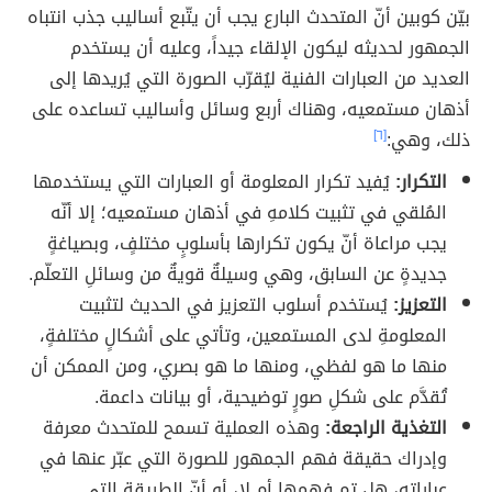
بيّن كوبين أنّ المتحدث البارع يجب أن يتّبع أساليب جذب انتباه
الجمهور لحديثه ليكون الإلقاء جيداً، وعليه أن يستخدم
العديد من العبارات الفنية ليُقرّب الصورة التي يُريدها إلى
أذهان مستمعيه، وهناك أربع وسائل وأساليب تساعده على
ذلك، وهي:
[٦]
التكرار:
يُفيد تكرار المعلومة أو العبارات التي يستخدمها
المُلقي في تثبيت كلامهِ في أذهان مستمعيه؛ إلا أنّه
يجب مراعاة أنّ يكون تكرارها بأسلوبٍ مختلفٍ، وبصياغةٍ
جديدةٍ عن السابق، وهي وسيلةٌ قويةٌ من وسائلِ التعلّم.
التعزيز:
يُستخدم أسلوب التعزيز في الحديث لتثبيت
المعلومةِ لدى المستمعين، وتأتي على أشكالٍ مختلفةٍ،
منها ما هو لفظي، ومنها ما هو بصري، ومن الممكن أن
تُقدَّم على شكلِ صورٍ توضيحية، أو بيانات داعمة.
التغذية الراجعة:
وهذه العملية تسمح للمتحدث معرفة
وإدراك حقيقة فهم الجمهور للصورة التي عبّر عنها في
عباراته، هل تم فهمها أم لا، أو أنّ الطريقة التي