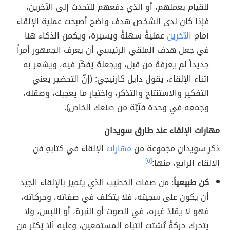
للقيام بعملهم، أو الذي دفعهم للتحدث إلى الآخرين،
فإذا كان لدى الشخص هدف واضح أصبحت عملية الإلقاء
أمام
الآخرين
عمليةً سهلةً ويسيرة، ويكمن الذكاء هنا
في جعل هدف الملقي الرئيسي أن يعرف الجمهور أمراً
جديداً لم يعرفهُ من قبل، ويجعلهُ يُفكّر فيه، ويشعر به
أثناء الإلقاء، يقول دايل كارنيجي: (إنّ التحضير يعني
التفكير والاستنتاج والتذكر، واختيار ما يعجبك، وصقله،
وجمعه في وحدة فنّيّة من صنعك الخاص).
مهارات الإلقاء عند طارق سويدان
ذكر سويدان مجموعة من
مهارات
الإلقاء في كتابهِ فن
الإلقاء الرائع، منها:
[٥]
كن طبيعياً
: من صفات الخطيب الذي يتميز بالإلقاء الجيد
أن يكون على سجيته، فلا يتكلف في صفاته، وحركاته،
فهو لا يقلدُ غيره، في الصوت أو النبرة، أو اللبس، ولا
يتحرك حركةً تُشتت انتباه المستمعين، وعليه ألا يُكثر من