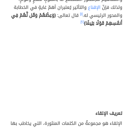
ولذلك فإنّ
الإقناع
والتأثير يُعتبران أهمّ غايةٍ في الخطابة
والمحور الرئيسي له.
[١]
قال تعالى:
(وَعِظْهُمْ وَقُل لَّهُمْ فِي
أَنفُسِهِمْ قَوْلًا بَلِيغًا)
[٢]
تعريف الإلقاء
الإلقاء هو مجموعةٌ من الكلمات المنثورة، التي يخاطب بها