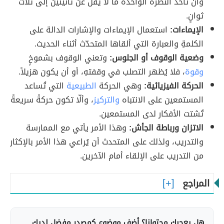
وأن تأخذ النظرة الواحدة ما لا يقل عن ثانيتين إلى ثلاث
ثوانٍ.
الإيماءات:
استعمال الإيماءات والإشارات الدالة على
الكلمةِ والعبارة التي ألقاها المتحدّث أثناء الحديث.
وضعية الوقوف أو الجلوس:
وتعني الوقوف بشموخٍ
وقوة
، فلا يُظهر التصلب في وقفتهِ، أو أن يكون هزيلاً.
الحركة الفيزيائية:
وهي الحركة
الطبيعية
التي تُساعد
المستمعين على الانتباه
والتركيز
، وألّا تكون حركةً سريعةً
تُشتت الأفكار لدى المستمعين.
الاتزان ورباطة الجأش:
وهذا الأمر يأتي مع الممارسة
والتدريب، ولذلك على المتحدث أن يُراعي هذا الأمر بالإكثار
من التدريب على الإلقاء أمام الآخرين.
المراجع
هل يعجبك محتوانا؟ أضف موضوع كمصدر مفضل لديك