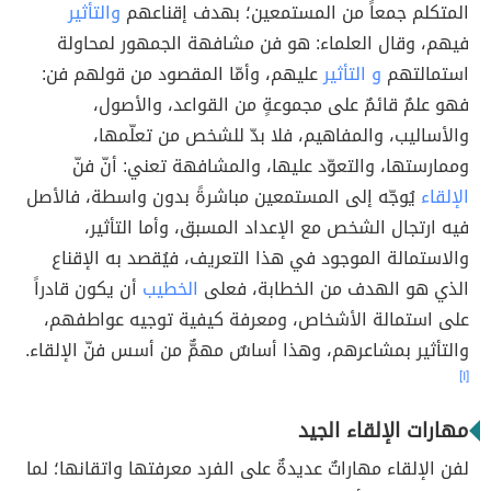
المتكلم جمعاً من المستمعين؛ بهدف إقناعهم
والتأثير
فيهم، وقال العلماء: هو فن مشافهة الجمهور لمحاولة
استمالتهم
و التأثير
عليهم، وأمّا المقصود من قولهم فن:
فهو علمٌ قائمٌ على مجموعةٍ من القواعد، والأصول،
والأساليب، والمفاهيم، فلا بدّ للشخص من تعلّمها،
وممارستها، والتعوّد عليها، والمشافهة تعني: أنّ فنّ
الإلقاء
يُوجّه إلى المستمعين مباشرةً بدون واسطة، فالأصل
فيه ارتجال الشخص مع الإعداد المسبق، وأما التأثير،
والاستمالة الموجود في هذا التعريف، فيُقصد به الإقناع
الذي هو الهدف من الخطابة، فعلى
الخطيب
أن يكون قادراً
على استمالة الأشخاص، ومعرفة كيفية توجيه عواطفهم،
والتأثير بمشاعرهم، وهذا أساسٌ مهمٌّ من أسس فنّ الإلقاء.
[١]
مهارات الإلقاء الجيد
لفن الإلقاء مهاراتٌ عديدةٌ على الفرد معرفتها واتقانها؛ لما