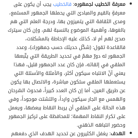
معرفة الخطيب لجمهوره
:
فالخطيب
يجب أن يكون على
معرفةٍ بالقيم والمبادئ التي يحملها الجمهور المستمع،
ومدى الثقافة التي يتميزون بها، ودرجة العلم التي هم
بالغوها، وأهمية الموضوع بالنسبة لهم، وإن كان سيترك
صدىً لهم أم لا، كذلك عليه الإحاطة بالمشكلات،
فالقاعدة تقول: (شكّل حديثك حسب جمهورك)، وعدد
الجمهور له دورٌ مهمٌ في تحديد الطريقة التي يتّبعها
الملقي في إلقائه، فإن كان عدد الجمهور قليل، فهذا
يعني أنّ الانتباه سيكون أكثر، والأمثلة والأسئلة التي
يستعملها الملقي ستكون مباشرة، والاتصال بها يكون
عن طريق العين، أما إن كان العدد كبيراً، فحدوث السّرحان
والهمس مع الجار سيكون وارداً، والتشتت موجوداً، وفي
هذه الحالة على الملقي أن يربط النقاط ببعضها، ويعمل
على تكرار النقاط المهمة؛ للمحافظة على تركيز الجمهور
وحضور انتباهه الذهني.
الهدف
: يغفل الكثيرون عن تحديد الهدف الذي دفعهم