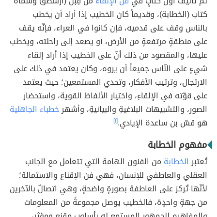
تمّ تأليف أول كتابٍ في
فن الإلقاء
من قِبَل (أرسطو) وسمّاه
كتاب (الخطابة)، وقديماً كان الخطيب إذا أراد أن يخطب
بالناس وقف على قدميه، فإن كانوا في العراء، فإنّه يقف
على منطقةٍ مرتفعةٍ من الأرض، أو يصعد إلى راحلته، ويخطب
عليها، والمقصود من ذلك أنّ على الخطيب إذا أراد إلقاء
شيءٍ على النّاس جميعاً أن يروه، وكان يعتمد في ذلك على
الارتجال، وترتيب الأفكار، وتحدي المستمعين؛ حيث يعتمد
على قوّته في الإلقاءِ، واختيار الألفاظ القوية، واستحضار
الصور، والتشبيهات البلاغيةِ والبيانيةِ، وأشهر
خطباء الجاهلية
هو قسّ بن ساعدة الإيادي.
[١]
مفهوم الخطابة
تُعتبر
الخطابة
من الفنون الهامة التي تتعامل مع الجانب
العقلي والعاطفي للإنسان، فهي فن الإقناع والاستمالة؛
لأنّها تُركز على العاطفة بصورةٍ واضحةٍ، وهي اتصالٌ بالآخرين
من جهةٍ واحدٍة، فالخطيب يوصل مجموعةً من المعلومات
والمفاهيم للجمهور المستمع له بأسلوبٍ مقنعٍ ومؤثرٍ،