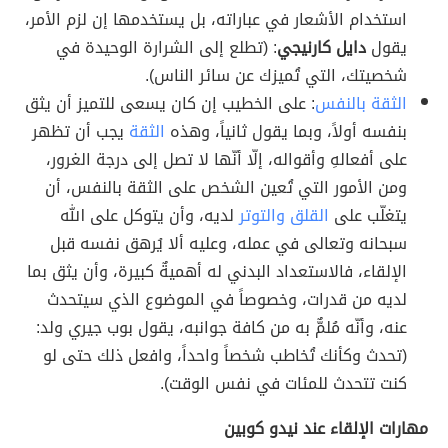
استخدام الأشعار في عباراته، بل يستخدمها إن لزم الأمر،
يقول
دايل كارنيجي
: (تطلع إلى الشرارة الوحيدة في
شخصيتك، التي تُميزك عن سائر الناس).
الثقة بالنفس
: على الخطيب إن كان يسعى للتميز أن يثق
بنفسه أولاً، وبما يقول ثانياً، وهذه
الثقة
يجب أن تظهر
على أفعالهِ وأقواله، إلّا أنّها لا تصل إلى درجة الغرور،
ومن الأمور التي تُعين الشخص على الثقة بالنفس، أن
يتغلّب على
القلق والتوتر
لديه، وأن يتوكل على الله
سبحانه وتعالى في عمله، وعليه ألا يُرهق نفسه قبل
الإلقاء، فالاستعداد البدني له أهميةٌ كبيرة، وأن يثق بما
لديه من قدرات، وخصوصاً في الموضوع الذي سيتحدث
عنه، وأنّه مُلمٌّ به من كافة جوانبه، يقول بوب جيري ولد:
(تحدث وكأنك تُخاطب شخصاً واحداً، وافعل ذلك حتى لو
كنت تتحدث للمئات في نفس الوقت).
مهارات الإلقاء عند نيدو كوبين