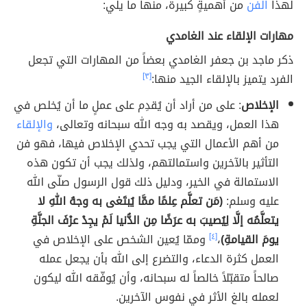
لهذا
الفن
من أهميةٍ كبيرة، منها ما يلي:
مهارات الإلقاء عند الغامدي
ذكر ماجد بن جعفر الغامدي بعضاً من المهارات التي تجعل
الفرد يتميز بالإلقاء الجيد منها:
[٣]
الإخلاص
: على من أراد أن يُقدِم على عملٍ ما أن يُخلص في
هذا العمل، ويقصد به وجه الله سبحانه وتعالى،
والإلقاء
من أهم الأعمال التي يجب تحدي الإخلاص فيها، فهو فن
التأثير بالآخرين واستمالتهم، ولذلك يجب أن تكون هذه
الاستمالة في الخير، ودليل ذلك قول الرسول صلّى الله
عليه وسلم:
(مَن تعلَّم عِلمًا ممَّا يُبتَغى به وجهُ اللهِ لا
يتعلَّمُه إلَّا لِيُصيبَ به عرَضًا مِن الدُّنيا لَمْ يجِدْ عرْفَ الجنَّةِ
يومَ القيامةِ)
،
[٤]
وممّا يُعين الشخص على الإخلاص في
العمل كثرة الدعاء، والتضرع إلى الله بأن يجعل عمله
صالحاً متقبّلاً خالصاً له سبحانه، وأن يُوفّقه الله ليكون
لعمله بالغ الأثر في نفوس الآخرين.