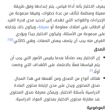
يعرف الاختبار بأنه أداة قياس، يتم إعدادها وفق طريقة
معينة ومنظمة تتألف من عدة خطوات، وفيها مجموعة من
الإجراءات والقواعد التي تهدف إلى تحديد مدى قدرة الفرد
أو الطالب على امتلاك معلومة أو
معرفة
، ويكون ذلك بإجابته
على مجموعة من الأسئلة، وليكون الاختبار جيدًا ويؤدي
الغرض منه يجب أن يتصف ببعض الصفات، وهي كالآتي:
[١]
[٢]
الصدق
إن الاختبار يعد صادقًا عندما يقيس الأمور التي يجب أن
يتم قياسها فعلًا بالاعتماد على الأهداف التي وضعت
أولًا.
[٣]
هنالك أنواع من الصدق ومن أهمها في هذا المجال
صدق المحتوى ويدل على مدى ارتباط محتوى المادة
الدراسية بأسئلة الاختبار، ويمكن معرفة صدق المحتوى
عند مقارنة محتوى الاختبار بمحتوى المواد الدراسية.
الموضوعية