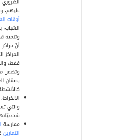
الضروري اس
عليهم، و
أوقات الف
الشباب، بم
وتنمية قد
أنّ مراكز 
المراكز ا
فقط، والمر
وتضمن مما
يضمّان ال
كالأنشطة ا
الانخراط،
والتي تسع
شخصيّاته
ممارسة
ا
التمارين
في