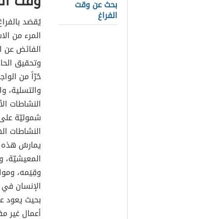
وقت الف
بحث عن وقت
الفراغ
يُقصَد بالفراغ
المرء من الاش
الفائض عن ال
وتحقيق الحاج
حُرّاً من الو
والتسلية، وا
النشاطات ال
شموليّة على 
النشاطات اله
يمارسُ هذه ا
المعيشيّة، وا
وقِيَمه، وموا
الإنسان في ك
بحيث يعود عل
أعمال غير مف