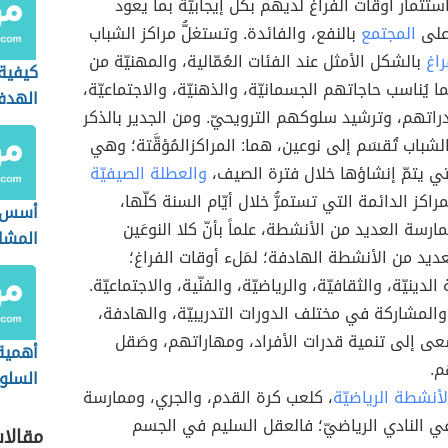
تثمار أوقات الفراغ لديهم بكلّ إيجابيّة بما يعود
على
المجتمع
بالنفع، والفائدة. وتستغلُّ مراكز الشباب
راغ
بالشكل الأمثل عند الفئات العُمّالية، والمهنيّة من
كيفية
ا يُناسب حاجاتهم الجسمانيّة، والذهنيّة، والاجتماعيّة،
الهد
راتهم، وترشيد سلوكهم الترويحيّ. ومن الجدير بالذكر
الشباب تُقسَم إلى نوعين، هما: المراكزالمُؤقَّتة؛ وهي
لتي يتمّ إنشاؤها خلال فترة الصيف،
والعطلة الصيفيّة
اكز الدائمة التي تستمرُّ خلال أيّام السنة كلّها،
أسس إ
رسة العديد من الأنشطة، علماً بأنّ كلا النوعَين
المشا
عديد من الأنشطة الهادفة؛ لمَلء أوقات الفراغ؛
لدينيّة، والثقافيّة، والرياضيّة، والفنّية، والاجتماعيّة.
 والمشاركة في مختلف الدورات التدريبيّة، والهادفة،
ى إلى تنمية قدرات الأفراد، ومهاراتهم، وصَقل
أهمية
م.
السلو
لأنشطة الرياضيّة
، كلعب كرة القدم، والجري، وممارسة
بالنسب
 النادي الرياضيّ؛ فالعقل السليم في الجسم
مقالا