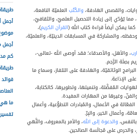
طريقة 
وايات، والقصص الهادفة،
والكُتُب
العلميّة النافعة،
مما يُؤدّي إلى زيادة التحصيل العلميّ، والثقافيّ،
أجمل أ
كما يمكن أيضاً قراءة كتاب الله (
القرآن الكريم
)،
موضوع 
وحفظه، والمشاركة في المسابقات الدينيّة، والعلميّة،
أجمل ما
رب
، والأهل، والأصدقاء؛ فقد أوصى الله -تعالى-،
كم مدة
يم بصِلَة الرَّحِم.
طريقة 
برامج الوثائقيّة، والهادفة على التلفاز، وسماع ما
لى الإذاعة.
فوائد 
وايات المُفضَّلة، وتنميتها، وتطويرها، كالكتابة،
العناص
والفنّ، وغيرها من المهارات المفيدة.
ما هي 
لفعّالة في الأعمال، والمُبادرات التطوُّعية، وأعمال
مّة، وأعمال الخير، والبِرّ.
تفسير 
بالنفس،
والدعوة إلى الله
، والأمر بالمعروف، والنَّهي
ر، والحرص على مُجالَسة الصالحين.