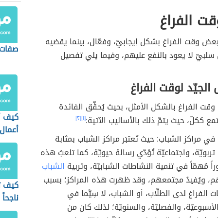
ت الفراغ
ض وقت الفراغ بشكل إيجابيّ، وفعّال، بينما يقضيه
صفات 
لبيّ لا يعود بالنفع عليهم، وفيما يلي تفصيل
 الجيّد لوقت الفراغ
وقت الفراغ بالشكل الأمثل، بحيث يُحقِّق الفائدة
كيف أ
مع ككلّ، حيث يتمّ ذلك بالأساليب الآتية:
[١]
[٢]
أعمال
ي مراكز الشباب: حيث تُعتبَر مراكز الشباب بمثابة
تربويّة، واجتماعيّة تُؤدّي رسالة حيويّة، كما تلعبُ هذه
راً مُهمّاً في تنمية النشاطات الشبابيّة، وتربية
الشباب
ُهم، ويُفيدُ مجتمعهم، وقد ظهرت هذه المراكز؛ بسبب
كيف تك
ت الفراغ لدى الطلّاب، أو الشباب، لا سِيَّما في
ناجحاً
لأسبوعيّة، والفصليّة، والسنويّة؛ لذلك كان من