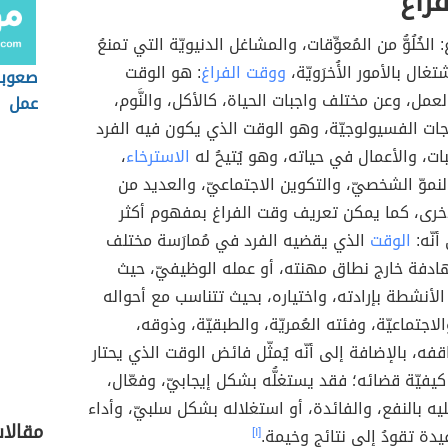
راغ
: الخُلُوُّ من المُعوِّقات، والمشاغل الدنيويّة التي تمنعُ
تغال بالأمور الأُخرَويّة،
ووقت الفراغ
: هو الوقت
صعوبة
عمل، وعن مختلف واجبات الحياة، كالأكل، والنَّوم،
عمل
ات الفسيولوجيّة، وهو الوقت الذي يكون فيه الفرد
اجبات، والأعمال في حياته، وهو يُتيحُ له
الاسترخاء
،
لنموّ الشخصيّ، والتكوين الاجتماعيّ، والعديد من
أخرى، كما يمكن تعريف وقت الفراغ بمفهوم أكثر
أنّه:
الوقت
الذي يقضيه الفرد في مُمارَسة مختلف
ادفة خارج نطاق مهنته، أو عمله الوظيفيّ، حيث
لأنشطة بإرادته، واختياره، بحيث تتناسب مع أحواله
لاجتماعيّة، وفئته العُمريّة، والطبقيّة، وذوقه،
قفه، بالإضافة إلى أنّه يُمثّل فائض الوقت الذي يحتار
يفيّة قضائه؛ فقد يستغلُّه بشكل إيجابيّ، وفعّال،
يه بالنفع، والفائدة، أو استغلاله بشكل سلبيّ، وأداء
مقالا
يدة تقودُ إلى نتائج وخيمة.
[١]