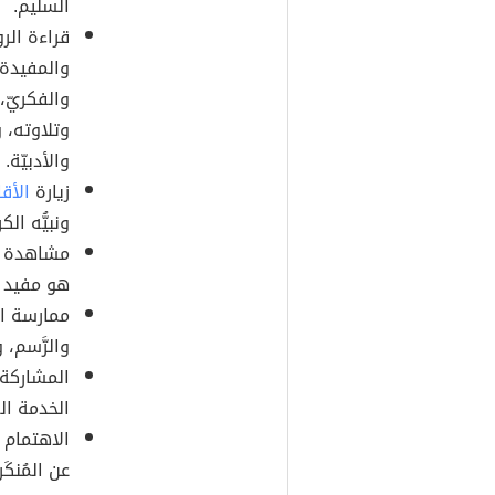
السليم.
قراءة الر
والمفيدة، 
والفكريّ، 
وتلاوته، 
والأدبيّة.
زيارة
الأقا
ونبيُّه الكر
مشاهدة ال
هو مفيد ع
ممارسة اله
والرَّسم، 
المشاركة ا
الخدمة العا
الاهتمام 
عن المُنكَ