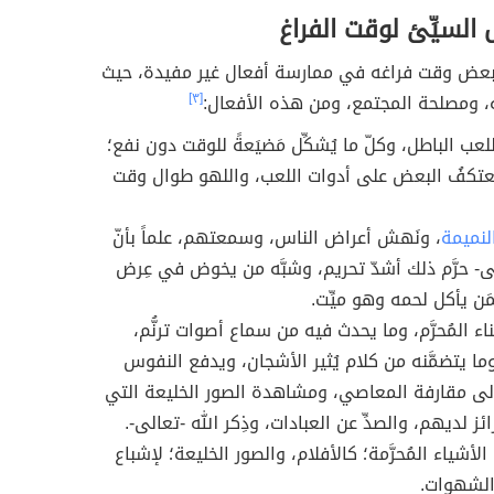
 السيِّئ لوقت الفراغ
عض وقت فراغه في ممارسة أفعال غير مفيدة، حيث
ه، ومصلحة المجتمع، ومن هذه الأفعال:
[٣]
لعب الباطل، وكلّ ما يُشكِّل مَضيَعةً للوقت دون نفع؛
عتكفُ البعض على أدوات اللعب، واللهو طوال وقت
لنميمة
، ونَهش أعراض الناس، وسمعتهم، علماً بأنّ
لى- حرَّم ذلك أشدّ تحريم، وشبَّه من يخوض في عِرض
َن يأكل لحمه وهو ميِّت.
ء المُحرَّم، وما يحدث فيه من سماع أصوات ترنُّم،
ما يتضمَّنه من كلام يُثير الأشجان، ويدفع النفوس
لى مقارفة المعاصي، ومشاهدة الصور الخليعة التي
غرائز لديهم، والصدِّ عن العبادات، وذِكر الله -تعالى-.
الأشياء المُحرَّمة؛ كالأفلام، والصور الخليعة؛ لإشباع
والشهوات.