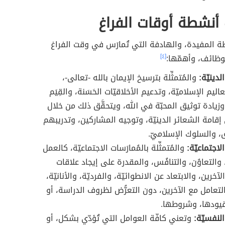
أنشطة أوقات الفراغ
طة المفيدة، والهادفة التي تُمارَس في وقت الفراغ
وظائف، وأهمّها:
[٤]
دينيّة:
والمُتمثِّلة بترسيخ الإيمان بالله -تعالى-،
عاليم الإسلاميّة، وتدعيم الأخلاقيّات الحَسَنة، والقِيَم
وزيادة توثيق المحبّة في الله، ويتحقَّق ذلك من خلال
 إقامة الشعائر الدينيّة، وتوجيه المشاركين، وتدريبهم
ق، والسلوك الإسلاميّ.
اجتماعيّة:
والمُتمثِّلة بالمُمارَسات الاجتماعيّة، كالعمل
 والتعاوُن، والتنافُس، والمقدرة على إيجاد علاقات
لآخرين، والابتعاد عن الانطوائيّة، والفرديّة، والأنانيّة،
لتعامل مع الآخرين، دون التعرُّض لظروف الدراسة، أو
قيودها، وشروطها.
لنفسيّة:
وتعني كافّة العوامل التي تُؤدّي بشكل، أو