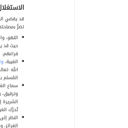
الاستغلال
قد يقضي الب
تضرُّ بمصلحت
اللهو، وال
حيث قد ي
فراغهم.
الغيبة،
وا
الله -تعا
المُسلم بم
سماع الغنا
وترقيق، و
الشريرة إ
تُحرِّك ال
النظر إلى 
الغرائز، 