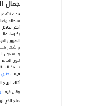
جمال ال
قدرة الله عز 
سبحانه وتعال
أكثر الدلائل 
بكبرها، والتل
الطيور والحي
والأنهار باخ
والسهول الوا
تلون العالم 
بسمة السنة، 
فيه
البحتري
أ
أتاك الربيع 
وقال فيه
أبو
صنع الذي لول