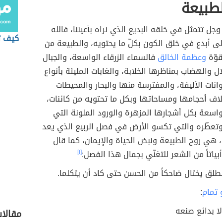
طبيعة
وجل تتمثل في خلقه البديع الذي نراه بأعيننا، فالله
كيف ت
ى أبدع في خلق الكون بكلّ ما يحتويه، والطبيعة من
قوّة
وعظمة الخالق
فالسماء الزرقاء الواسعة، والجبال
ال والهضاب بمناظرها الخلابة، والغابات المليئة بأنواع
وانات الأليفة، والمفترسة منها والبحار والمحيطات
تلاف أحجامها ومساحاتها وبكل ما تحتويه من كائنات،
سعة بكل أشجارها المزهرة والورود الملونة التي
وتعطّره والتي تكسو الأرض في فصل الربيع الذي يعد
هي روح الطبيعة ونبض الحياة والإيمان، كما قال
بياتاً من الشعر للتغنّي بجمال هذا الفصل:
[١]
الطلق يختال ضاحكاً من الحسن حتى كاد أن يتكلما.
 تمام
:
ا بدائع صنعه
مقالا