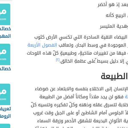
بعد إذ هو أخضر
لربيع كأنه
هدية المتيسر
خصائص
المهج
البيضاء النقية الساحرة التي تكسي الأرض كثوب
ز الموجودة في وسط البحار، وتعاقب
الفصول الأربعة
 فيها من تغييرات مناخيةٍ، وطبيعيةٍ كلّ هذه اللوحات
 إلا دليل بسيط ٌعلى عظمةِ الخالق.
[٢]
خصائص
لطبيعة
الإنسان إلى الاختلاءِ بنفسه والابتعاد عن ضوضاء
ة
فهو لن يجد ملاذاً ومكاناً أفضل من الطبيعة
لابة لتسرق عقله وذهنه وكلّ تفكيره وتنسيه كلّ
تعريف
اً الجلوس أمام الشاطئ أو على الجبل وقت غروب
الروم
الألوانِ البديعة للشفق الأحمر وزرقة السماء