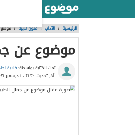
أكبر موقع عربي بالعالم
الرئيسية
/
الآداب
،
فنون أدبية
/
موضوع 
موضوع عن جم
فادية نجاج
تمت الكتابة بواسطة:
آخر تحديث:
٢١:٣٠ ، ١ ديسمبر ٢٠٢١