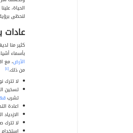
الحياة، علين
لنحظى برؤية 
عادات ي
كثير منا لدي
بأسماء أشياء
الأرض
، مع اق
من ذلك.
[٤]
لا تترك نو
تسخين الق
تشرب
قه
اعادة الت
الازدياد 
لا تترك صن
استخدام ح