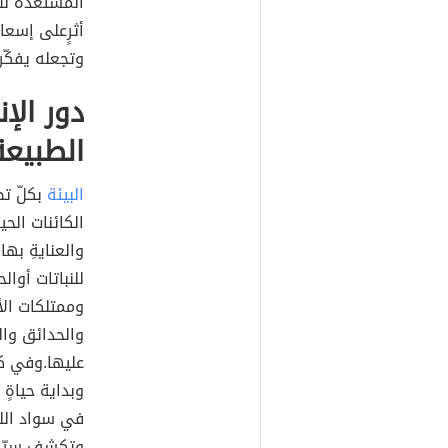
المستعدّة للا
أثرٍعلى إسعا
وتجعله يفكّر
دور ال
الطبيعة
البيئة
بكلّ تض
الكائنات الح
والعنايةِ به
للنباتات أوا
وممتلكات الأ
والحدائق والغ
عليها.وفي كل
وبداية حياةٍ 
في سواد الل
وتكشف سرّ ا