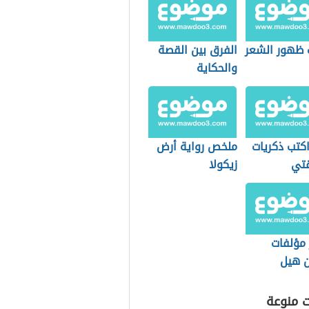
 ظهور الشعر
الفرق بين القصة
والحكاية
كتب ذكريات
ملخص رواية أرض
تي
زيكولا
مؤلفات
ن هيل
ت منوعة