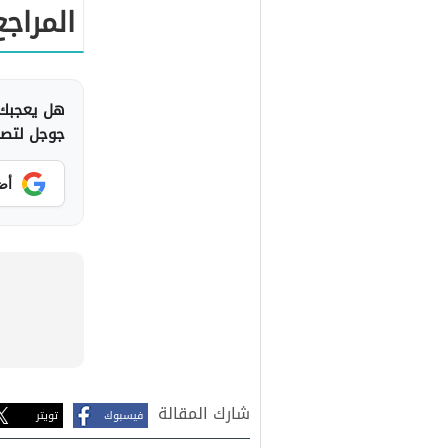
المراجع
هل يعجبك 
جوجل لتصلك
أض
شارك المقالة
فيسبوك
تويتر