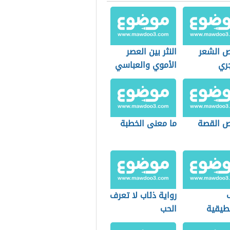
 الشعر
النثر بين العصر
ري
الأموي والعباسي
 القصة
ما معنى الخطبة
رواية ذئاب لا تعرف
نطيقية
الحب