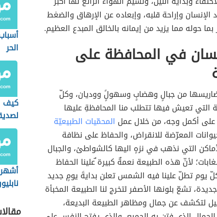
ختفاء وبداية الليل، ونسيم الهواء الرائع لها أكبر
د الإنسان وإراحة قلبه، وإبعاده عن الإرهاق والضغط
 بما حوله مما يزيد من إيمانه بالخالق المبدع العظيم.
أسباب
الحر
إنسان في المحافظة على
اريسها من جبالٍ وهضابٍ وسهولًٍ ووديان، وكلّ
كيف ا
ية التي تعيش فيها تتطلب منا المحافظةِ عليها
لصديق
ا على أكمل وجه، من خلال عمل
المحمّيات الطبيعيّة
لحيوانات المعرّضة للانقراض، والحفاظ على نظافة
ماكن التي نذهب في نزهٍ اليها كالشواطئ، والجبال
ابات؛ لأنّ هذه الطبيعة نعمةٌ كبيرة ٌعلينا الحفاظ
أشهر 
ّ يوم تطلّ علينا فيه الشمس تعلن بدايةَ يومٍ جديد
نابليو
جديدة، تشعّ بلونها الأصفر لتخرج لنا الطبيعة المخبأة
يل لتكشف عن جمال ومظاهر الطبيعة البديعة،
مقالا
لجمال الذي فتن به الجميع، والذي يفتح النفس على