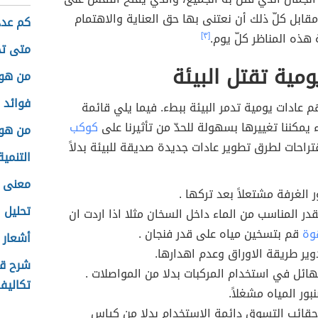
ا مقابل كلّ ذلك أن نعتنى بها حق العناية والاهتمام
كم عدد
هذه المناظر كلّ يوم.
[٣]
متى تج
ومية تقتل البيئة
من هو
فوائد ز
هم عادات يومية تدمر البيئة ببطء. فيما يلي قائمة
 يمكننا تغييرها بسهولة للحدّ من تأثيرنا على
كوكب
من هو 
تراحات لطرق تطوير عادات جديدة صديقة للبيئة بدلاً
التنمي
معنى ا
ر الغرفة مشتعلاً بعد تركها .
تحليل tsh
در المناسب من الماء داخل السخان مثلا اذا اردت ان
وة
قم بتسخين مياه على قدر فنجان .
أشعار 
دوير طريقة الاوراق وعدم اهدارها.
شرح قص
الهائل في استخدام المركبات بدلا من المواصلات .
تكاليف 
بور المياه مشغلاً.
قائب التسوق دائمة الاستخدام بدلا من كياس