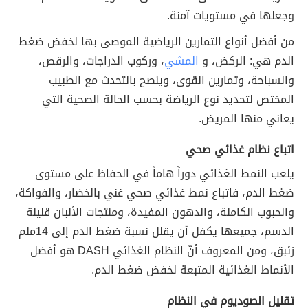
وجعلها في مستويات آمنة.
من أفضل أنواع التمارين الرياضية الموصى بها لخفض ضغط
الدم هي: الركض، و
المشي
، وركوب الدراجات، والرقص،
والسباحة، وتمارين القوى، وينصح بالتحدث مع الطبيب
المختص لتحديد نوع الرياضة بحسب الحالة الصحية التي
يعاني منها المريض.
اتباع نظام غذائي صحي
يلعب النمط الغذائي دوراً هاماً في الحفاظ على مستوى
ضغط الدم، فاتباع نمط غذائي صحي غني بالخضار، والفواكة،
والحبوب الكاملة، والدهون المفيدة، ومنتجات الألبان قليلة
الدسم، جميعها يكفل أن يقلل نسبة ضغط الدم إلى 14ملم
زئبق، ومن المعروف أنّ النظام الغذائي DASH هو أفضل
الأنماط الغذائية المتبعة لخفض ضغط الدم.
تقليل الصوديوم في النظام