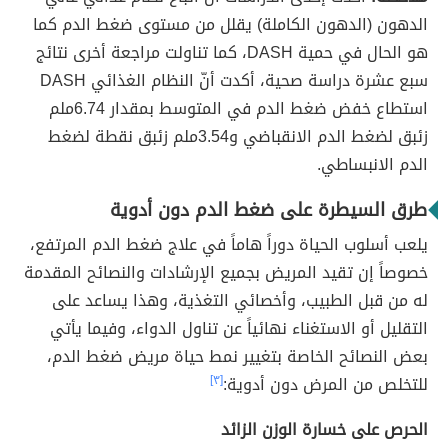
الدهون (الدهون الكاملة) يقلل من مستوى ضغط الدم كما
هو الحال في حمية DASH، كما تناولت مراجعة أخرى نتائج
سبع عشرة دراسة صحية، أكدت أنّ النظام الغذائي DASH
استطاع خفض ضغط الدم في المتوسط ​​بمقدار 6.74ملم
زئبق لضغط الدم الانقباضي و3.54ملم زئبق نقطة لضغط
الدم الانبساطي.
طرق السيطرة على ضغط الدم دون أدوية
يلعب أسلوب الحياة دوراً هاماً في علاج ضغط الدم المرتفع،
خصوصاً إن تقيد المريض بجميع الإرشادات والنصائح المقدمة
له من قبل الطبيب، وأخصائي التغذية، وهذا يساعد على
التقليل أو الاستغناء نهائياً عن تناول الدواء، وفيما يأتي
بعض النصائح الخاصة بتغيير نمط حياة مريض ضغط الدم،
للتخلص من المرض دون أدوية:
[٣]
الحرص على خسارة الوزن الزائد