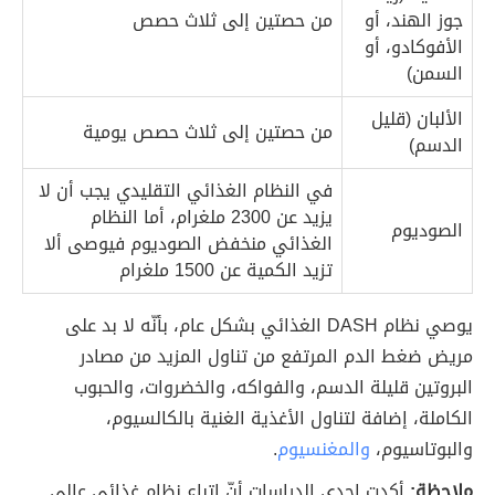
جوز الهند، أو
من حصتين إلى ثلاث حصص
الأفوكادو، أو
السمن)
الألبان (قليل
من حصتين إلى ثلاث حصص يومية
الدسم)
في النظام الغذائي التقليدي يجب أن لا
يزيد عن 2300 ملغرام، أما النظام
الصوديوم
الغذائي منخفض الصوديوم فيوصى ألا
تزيد الكمية عن 1500 ملغرام
يوصي نظام DASH الغذائي بشكل عام، بأنّه لا بد على
مريض ضغط الدم المرتفع من تناول المزيد من مصادر
البروتين قليلة الدسم، والفواكه، والخضروات، والحبوب
الكاملة، إضافة لتناول الأغذية الغنية بالكالسيوم،
والبوتاسيوم،
والمغنسيوم
.
ملاحظة:
أكدت إحدى الدراسات أنّ اتباع نظام غذائي عالي