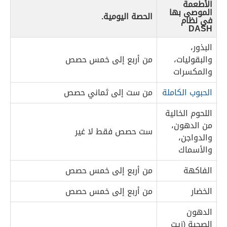
الأطعمة
الموصى بها
الحصة اليومية.
في نظام
DASH
البذور،
والبقوليات،
من أربع إلى خمس حصص
والمكسرات
الحبوب الكاملة
من ست إلى ثماني حصص
اللحوم الخالية
من الدهون،
ست حصص فقط لا غير
والدواجن،
والأسماك
الفاكهة
من أربع إلى خمس حصص
الخضار
من أربع إلى خمس حصص
الدهون
الصحية (زيت