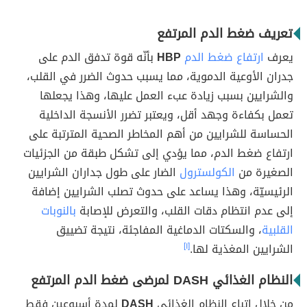
تعريف ضغط الدم المرتفع
يعرف
ارتفاع ضغط الدم
HBP
بأنّه قوة تدفق الدم على
جدران الأوعية الدموية، مما يسبب حدوث الضرر في القلب،
والشرايين بسبب زيادة عبء العمل عليها، وهذا يجعلها
تعمل بكفاءة وجهد أقل، ويعتبر تضرر الأنسجة الداخلية
الحساسة للشرايين من أهم المخاطر الصحية المترتبة على
ارتفاع ضغط الدم، مما يؤدي إلى تشكل طبقة من الجزئيات
الصغيرة من
الكولسترول
الضار على طول جداران الشرايين
الرئيسيّة، وهذا يساعد على حدوث تصلب الشرايين إضافة
إلى عدم انتظام دقات القلب، والتعرض للإصابة
بالنوبات
القلبية
، والسكتات الدماغية المفاجئة، نتيجة تضييق
الشرايين المغذية لها.
[١]
النظام الغذائي DASH لمرضى ضغط الدم المرتفع
من خلال اتباع النظام الغذائي
DASH
لمدة أسبوعين فقط