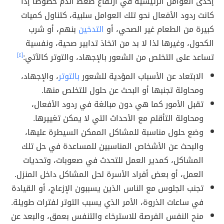
إحدى العوامل الرئيسيّة في ارتفاع ضغط الدم خصوصاً إذا
كانت ردود الأفعال نحو تلك العوامل سلبية، كتناول كميات
كبيرة من الطعام غير الصحي، أو
التدخين
بنهم، أو شرب
الكحول، وغيرها لذا لا بد من اتخاذ تدابير صحية، ونفسية
تساعد على التخلص من الشعور بالإجهاد، والتوتر كالآتي:
[٤]
الابتعاد عن الأسباب المؤدية للشعور
بالتوتر
، والإجهاد،
ومحاولة تجنبها أو البحث عن حلول للتخلص منها.
تقبل الأمور كما هي دون مبالغة في ردود الأفعال،
ومحاولة التأقلم مع الأحداث التي لا يمكن تغييرها.
وضع حلول مناسبة للمشاكل الممكن السيطرة عليها،
والبحث عن الأشخاص المناسبين للمساعدة في حل تلك
المشاكل، كمدير العمل للتحدث في صعوبات، وتحديات
العمل، أو بعض أفراد الأسرة لحل المشاكل داخل المنزل.
تجنب الجلوس مع الناس الذين يسببون الإزعاج، أو القيادة
في ساعات الذروة، الأمر الذي يسبب التوتر لفترات طويلة.
منح النفس الفرصة للاسترخاء والتنفس بعمق، والبعد عن