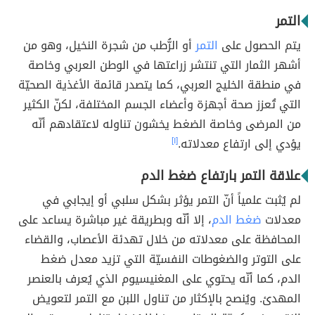
التمر
يتم الحصول على
التمر
أو الرُّطب من شجرة النخيل، وهو من
أشهر الثمار التي تنتشر زراعتها في الوطن العربي وخاصة
في منطقة الخليج العربي، كما يتصدر قائمة الأغذية الصحيّة
التي تُعزز صحة أجهزة وأعضاء الجسم المختلفة، لكنّ الكثير
من المرضى وخاصة الضغط يخشون تناوله لاعتقادهم أنّه
يؤدي إلى ارتفاع معدلاته.
[١]
علاقة التمر بارتفاع ضغط الدم
لم يُثبت علمياً أنّ التمر يؤثر بشكل سلبي أو إيجابي في
معدلات
ضغط الدم
، إلا أنّه وبطريقة غير مباشرة يساعد على
المحافظة على معدلاته من خلال تهدئة الأعصاب، والقضاء
على التوتر والضغوطات النفسيّة التي تزيد معدل ضغط
الدم، كما أنّه يحتوي على المغنيسيوم الذي يُعرف بالعنصر
المهدئ. ويُنصح بالإكثار من تناول اللبن مع التمر لتعويض