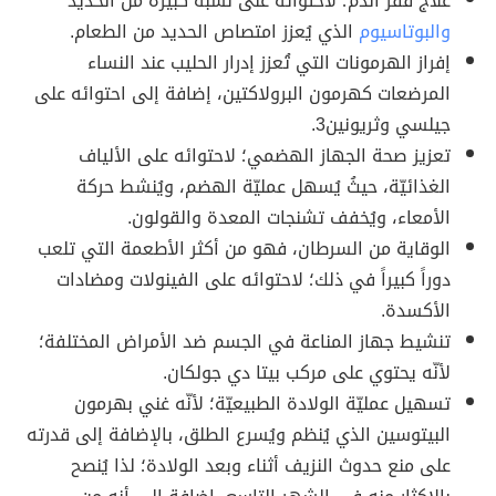
علاج فقر الدم؛ لاحتوائه على نسبة كبيرة من الحديد
والبوتاسيوم
الذي يُعزز امتصاص الحديد من الطعام.
إفراز الهرمونات التي تُعزز إدرار الحليب عند النساء
المرضعات كهرمون البرولاكتين، إضافة إلى احتوائه على
جيلسي وثريونين3.
تعزيز صحة الجهاز الهضمي؛ لاحتوائه على الألياف
الغذائيّة، حيثُ يُسهل عمليّة الهضم، ويُنشط حركة
الأمعاء، ويُخفف تشنجات المعدة والقولون.
الوقاية من السرطان، فهو من أكثر الأطعمة التي تلعب
دوراً كبيراً في ذلك؛ لاحتوائه على الفينولات ومضادات
الأكسدة.
تنشيط جهاز المناعة في الجسم ضد الأمراض المختلفة؛
لأنّه يحتوي على مركب بيتا دي جولكان.
تسهيل عمليّة الولادة الطبيعيّة؛ لأنّه غني بهرمون
البيتوسين الذي يُنظم ويُسرع الطلق، بالإضافة إلى قدرته
على منع حدوث النزيف أثناء وبعد الولادة؛ لذا يُنصح