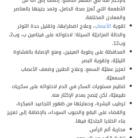
بالإكثار منه في الشهر التاسع، إضافة إلى أنه من
الأطعمة التي تُعزز صحة الحامل، وتمد جنينها بالعناصر
والمعادن المختلفة.
تقوية
الأعصاب
، وعلاج اضطرابها، وتقليل حدة التوتر
والحالة المزاجيّة السيئة؛ لاحتوائه على فيتامين ب، وب2،
وب12.
المحافظة على رطوبة العينين، ومنع الإصابة بالغشاوة
الليليّة، وتقوية البصر.
تعزيز عمليّة السمع، وعلاج الطنين وضعف الأعصاب
السمعيّة.
تنظيم مستويات السكر في الدم لاحتوائه على سكريات
طبيعيّة، لكن يُنصح بعدم الإكثار منه.
ترطيب البشرة، وحمايتها من ظهور التجاعيد المبكرة،
والقضاء على البقع والحبوب السوداء، بالإضافة إلى تعزيز
بناء الخلايا الجلديّة فيها.
محاربة ألم الرأس.