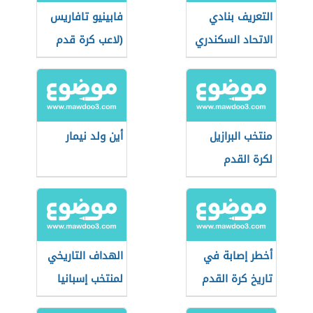
التعريف بنادي
فابينيو تافاريس
الاتحاد السكندري
(لاعب كرة قدم
برازيلي)
منتخب البرازيل
أين ولد نيمار
لكرة القدم
أخطر إصابة في
الهداف التاريخي
تاريخ كرة القدم
لمنتخب إسبانيا