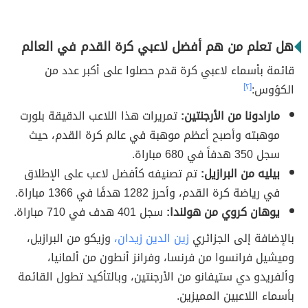
هل تعلم من هم أفضل لاعبي كرة القدم في العالم
قائمة بأسماء لاعبي كرة قدم حصلوا على أكبر عدد من
الكؤوس:
[٢]
مارادونا من الأرجنتين:
تمريرات هذا اللاعب الدقيقة بلورت
موهبته وأصبح أعظم موهبة في عالم كرة القدم، حيث
سجل 350 هدفاً في 680 مباراة.
بيليه من البرازيل:
تم تصنيفه كأفضل لاعب على الإطلاق
في رياضة كرة القدم، وأحرز 1282 هدفًا في 1366 مباراة.
يوهان كروي من هولندا:
سجل 401 هدف في 710 مباراة.
بالإضافة إلى الجزائري
زين الدين زيدان،
وزيكو من البرازيل،
وميشيل فرانسوا من فرنسا، وفرانز أنطون من ألمانيا،
وألفريدو دي ستيفانو من الأرجنتين، وبالتأكيد تطول القائمة
بأسماء اللاعبين المميزين.