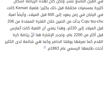
في القرن التاسع عشر، ولكن كان لهذه الرياضة أشكال
كثيرة بمسميات مختلفة قبل ذلك بكثير؛ فلعبة Kemari كانت
في اليابان في زمن يعود إلى 600 قبل الميلاد، وأيضاً لعبة
Cuju tsu-chu بدأت من الصين خلال الفترة الممتدة من 206
قبل الميلاد إلى 220م، وهذا يعني أن اللعبة كانت تُمارس
قبل أكثر من 2200 عام، وتجدر الإشارة هنا أنّ رياضة كرة
القدم كما نعرفها بوقتنا الحاضر وكما هي شائعة لدى الكثير
أخذت طابعها الرسمي عام 1863م.
[١]