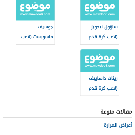
ساؤول نيجويز
جوسيف
(لاعب كرة قدم
ماسوبست (لاعب
إسباني)
كرة قدم تشيكي)
رينات داساييف
(لاعب كرة قدم
روسي)
مقالات منوعة
أعراض المرارة