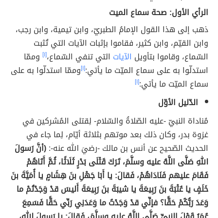
الرأي الأول: صحة سماع الميت
ذهب إلى هذا القول الإمامُ الطبريّ، وابن تيمية، وابن رجب،
وابن القيّم، وابن كثير، فقاموا بإثبات الآيات التي تُثبت
السّماع، وقاموا بتأويل
الآيات
التي تنفي السّماع،
[١]
وممّا
استدلّوا به على سماع الميّت ما يأتي:
[١]
وممّا استدلّوا به على
سماع الميّت ما يأتي:
[١]
الدّليل الأوّل
مُناداة النبيّ -عليه الصّلاةُ والسّلام- لِقتلى المُشركين في
غزوة بدر، وكان ذلك بعد موتهم بثلاثة أيّام، لِما جاء في
الحديث الصّحيح عن أنس بن مالك -رضيَ الله عنه-:
(أنَّ رَسولَ
اللهِ صَلَّى اللَّهُ عليه وسلَّمَ، تَرَكَ قَتْلَى بَدْرٍ ثَلَاثًا، ثُمَّ أَتَاهُمْ
فَقَامَ عليهم فَنَادَاهُمْ، فَقالَ: يا أَبَا جَهْلِ بنَ هِشَامٍ يا أُمَيَّةَ بنَ
خَلَفٍ يا عُتْبَةَ بنَ رَبِيعَةَ يا شيبَةَ بنَ رَبِيعَةَ أَليسَ قدْ وَجَدْتُمْ ما
وَعَدَ رَبُّكُمْ حَقًّا؟ فإنِّي قدْ وَجَدْتُ ما وَعَدَنِي رَبِّي حَقًّا فَسَمِعَ
عُمَرُ قَوْلَ النبيِّ صَلَّى اللَّهُ عليه وسلَّمَ، فَقالَ: يا رَسولَ اللهِ،