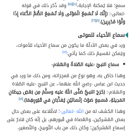
سمع؛ فلا يُمكنهُ الإجابة،
[١٤]
[١٥]
وقد ذُكر ذلك في قوله
-تعالى-:
(إِنَّكَ لَا تُسْمِعُ الْمَوْتَى وَلَا تُسْمِعُ الصُّمَّ الدُّعَاءَ إِذَا
وَلَّوْا مُدْبِرِينَ)
.
[٨]
[١٦]
سماع الأحياء للموتى
ورد في بعض الأدلّة ما يكون من سماع الأحياء للأموات،
ويُمكن تقسيمُ ذلك كما يأتي:
[١٧]
سماع النبيّ -عليه الصّلاةُ والسّلام-
وهذا خاصٌ به، وهو نوعٌ من مُعجِزاته، ومن ذلك ما ورد في
حديث ابن عباس -رضيَ الله عنهما-، عن النبيّ -عليه الصّلاة
والسّلام-:
(خَرَجَ النبيُّ صَلَّى اللهُ عليه وسلَّمَ مِن بَعْضِ حِيطَانِ
المَدِينَةِ، فَسَمِعَ صَوْتَ إنْسَانَيْنِ يُعَذَّبَانِ في قُبُورِهِمَا).
[١٨]
وهذا الكشف له من
الله -تعالى-
؛ لاطّلاعه على بعض حال
بعض المُشركين، والعُصاة في قُبورهم، بل إنّه كان قادرٌ على
إسماع المُشركين؛ وكان ذلك من باب التّوبيخ، والتّصغير،