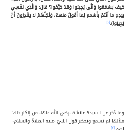
كيفَ يَسْمَعُوا وَأنَّى يُجِيبُوا وَقَدْ جَيَّفُوا؟ قالَ: وَالَّذِي نَفْسِي
بيَدِهِ ما أَنْتُمْ بأَسْمع لِما أَقُولُ منهمْ، وَلَكِنَّهُمْ لا يَقْدِرُونَ أَنْ
يُجِيبُوا).
[٢]
وما ذُكر عن السيدة عائشة -رضي الله عنها- من إنكار ذلك؛
فلأنها لم تسمع وتحضر قول النبيّ -عليه الصلاةُ والسلام-
لهم.
[٣]