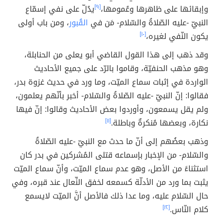
وإبقائها على ظاهرها وعُمومها،
[٩]
يدُلّ على نفي إسمّاع
النبيّ -عليه الصّلاةُ والسّلام- مَن في
القُبور
، ومن باب أولى
يكون النّفي لغيره،
[١٠]
وقد ذهب إلى هذا القول القاضي أبو يعلى من الحنابلة،
وهو مذهب الحنفيّة، وقاموا بالرّد على جميع الأحاديث
الواردة في إثبات سماع الميّت، وما ورد في حديث غزوة بدر،
فقالوا: إنّ النبيّ -عليه الصّلاةُ والسّلام- أخبر بأنّهم يعلمون،
ولم يقل يسمعون، وأوردوا بعض الأحاديث وقالوا: إنّ فيها
نكارة، وبعضها مُنكرةٌ وباطلة.
[١١]
وذهب بعضُهم إلى أنّ ما حدث مع النبيّ -عليه الصّلاةُ
والسّلام- من الإخبار بإسماعه قتلى المُشركين في بدر كان
استثناءً من الأصل، وهو عدم سماع الميّت، وأنّ سماع الميّت
يثبت بما ورد من الأدلّة كسمعه لخفق النِّعال عند قبره، وفي
حال السّلام عليه، وما عدا ذلك فالأصل أنَّ الميّت لايسمع
كلام النّاس.
[١٢]