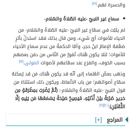
والحسرة لهم.
[١٩]
سماع غير النبيّ -عليه الصّلاةُ والسّلام-
لم يثبُت في سمّاع غير النبيّ -عليه الصّلاةُ والسّلام- من
الحياء للأموات أيّ شيء، ومن قال بذلك فقد استدلّ بأثرٍ
ضعَّفهُ الإمامُ ابنُ حجر، وأمّا الحكمةُ من عدم سماع الأحياء
للأموات؛ لئلا يكون هُناك نُفورٌ من النّاس من دفن بعضهم
بسبب الخوف، والفزع عند سمّاعهم لأصوات
الموتى
.
[١٧]
وذهب بعضُ العُلماء إلى أنّه قد يكون هُناك مَن قد يُمكنهُ
سمّاع أصواتهم؛ من باب الاتّعاظ، ويكون ذلك استثناءً من
قول النبيّ -عليه الصّلاةُ والسّلام-:
(ثُمَّ يُضْرَبُ بمِطْرَقَةٍ مِن
حَدِيدٍ ضَرْبَةً بيْنَ أُذُنَيْهِ، فَيَصِيحُ صَيْحَةً يَسْمَعُهَا مَن يَلِيهِ إلَّا
الثَّقَلَيْنِ)
.
[٢٠]
[٢١]
المراجع