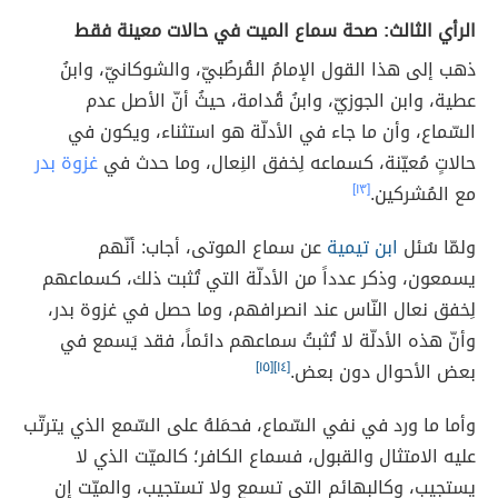
الرأي الثالث: صحة سماع الميت في حالات معينة فقط
ذهب إلى هذا القول الإمامُ القُرطُبيّ، والشوكانيّ، وابنُ
عطية، وابن الجوزيّ، وابنُ قُدامة، حيثُ أنّ الأصل عدم
السّماع، وأن ما جاء في الأدلّة هو استثناء، ويكون في
حالاتٍ مُعيّنة، كسماعه لِخفق النِعال، وما حدث في
غزوة بدر
مع المُشركين.
[١٣]
ولمّا سُئل
ابن تيمية
عن سماع الموتى، أجاب: أنّهم
يسمعون، وذكر عدداً من الأدلّة التي تُثبت ذلك، كسماعهم
لِخفق نعال النّاس عند انصرافهم، وما حصل في غزوة بدر،
وأنّ هذه الأدلّة لا تُثبتُ سماعهم دائماً، فقد يَسمع في
بعض الأحوال دون بعض.
[١٤]
[١٥]
وأما ما ورد في نفي السّماع، فحمَلهُ على السّمع الذي يترتّب
عليه الامتثال والقبول، فسماع الكافر؛ كالميّت الذي لا
يستجيب، وكالبهائم التي تسمع ولا تستجيب، والميّت إن