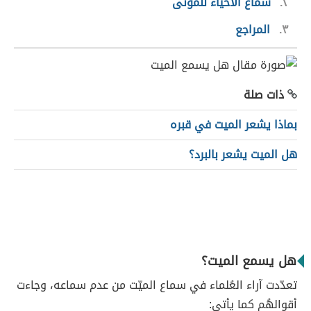
٢
سماع الأحياء للموتى
٣
المراجع
ذات صلة
بماذا يشعر الميت في قبره
هل الميت يشعر بالبرد؟
هل يسمع الميت؟
تعدّدت آراء العُلماء في سماع الميّت من عدم سماعه، وجاءت
أقوالهُم كما يأتي: