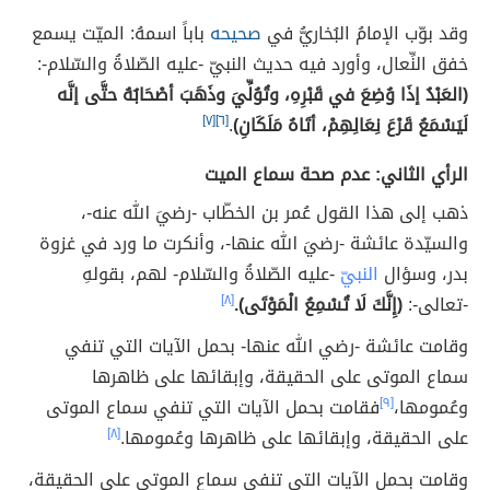
وقد بوّب الإمامُ البُخاريُّ في
صحيحه
باباً اسمهُ: الميّت يسمع
خفق النِّعال، وأورد فيه حديث النبيّ -عليه الصّلاةُ والسّلام-:
(العَبْدُ إذَا وُضِعَ في قَبْرِهِ، وتُوُلِّيَ وذَهَبَ أصْحَابُهُ حتَّى إنَّه
لَيَسْمَعُ قَرْعَ نِعَالِهِمْ، أتَاهُ مَلَكَانِ)
.
[٦]
[٧]
الرأي الثاني: عدم صحة سماع الميت
ذهب إلى هذا القول عُمر بن الخطّاب -رضيَ الله عنه-،
والسيّدة عائشة -رضيَ الله عنها-، وأنكرت ما ورد في غزوة
بدر، وسؤال
النبيّ
-عليه الصّلاةُ والسّلام- لهم، بقولهِ
-تعالى-:
(إِنَّكَ لَا تُسْمِعُ الْمَوْتَى).
[٨]
وقامت عائشة -رضي الله عنها- بحمل الآيات التي تنفي
سماع الموتى على الحقيقة، وإبقائها على ظاهرها
وعُمومها،
[٩]
فقامت بحمل الآيات التي تنفي سماع الموتى
على الحقيقة، وإبقائها على ظاهرها وعُمومها.
[٨]
وقامت بحمل الآيات التي تنفي سماع الموتى على الحقيقة،