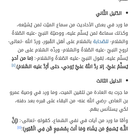
الدّليل الثّاني
ما ورد في بعض الأحاديث من سماع الميّت لمن يُشيّعه،
وكذلك سماعهُ لمن يُسلّم عليه، ووصيّة النبيّ -عليه الصّلاةُ
والسّلام-
للصّحابة
بالسّلام على أهل القُبور، وردّ الله -تعالى-
لروح النبيّ -عليه الصّلاةُ والسّلام- وردِّه السّلام على من
يُسلّم عليه، لِقول النبيّ -عليه الصّلاةُ والسّلام-:
(ما من أحدٍ
يُسلِّمُ عليَّ، إلا ردَّ اللهُ عليَّ رُوحي، حتى أَرُدَّ عليه السَّلامَ)
.
[٤]
الدليل الثالث
ما جرت به العادة من تلقين الميت، وما ورد في وصية عمرو
بن العاص -رضي الله عنه- من البقاء على قبره بعد دفنه،
لكي يستأنس بهم.
وأمّا ما ورد من آيات في نفي السّماع، كقولهِ -تعالى-:
(إِنَّ
اللَّـهَ يُسْمِعُ مَن يَشَاءُ وَمَا أَنتَ بِمُسْمِعٍ مَّن فِي الْقُبُورِ)
؛
[٥]