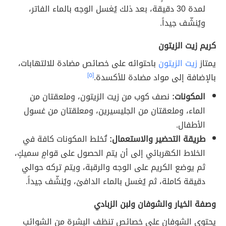
لمدة 30 دقيقة، بعد ذلك يُغسل الوجه بالماء الفاتر،
ويُنشّف جيداً.
كريم زيت الزيتون
يمتاز
زيت الزيتون
باحتوائه على خصائص مضادة للالتهابات،
بالإضافة إلى مواد مضادة للأكسدة.
[٥]
المكونات:
نصف كوب من زيت الزيتون، وملعقتان من
الماء، وملعقتان من الجليسيرين، ومعلقتان من غسول
الأطفال.
طريقة التحضير والاستعمال:
تُخلط المكونات كافة في
الخلاط الكهربائي إلى أن يتم الحصول على قوامٍ سميكٍ،
ثم يوضع الكريم على الوجه والرقبة، ويتم تركه حوالي
دقيقة كاملة، ثم يُغسل بالماء الدافئ، ويُنشّف جيداً.
وصفة الخيار والشوفان ولبن الزبادي
يحتوي الشوفان على خصائص تنظف البشرة من الشوائب