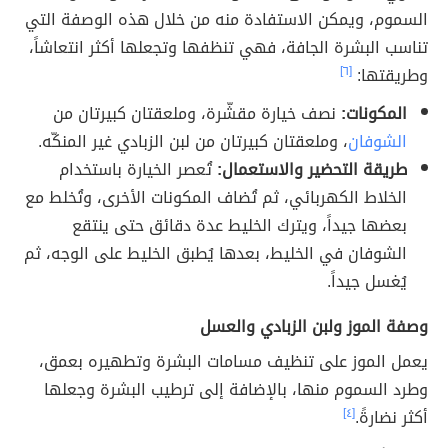
السموم، ويمكن الاستفادة منه من خلال هذه الوصفة التي
تناسب البشرة الجافة، فهي تنظفها وتجعلها أكثر انتعاشاً،
وطريقتها:
[٦]
المكونات:
نصف خيارة مقشّرة، وملعقتان كبيرتان من
الشوفان
، وملعقتان كبيرتان من لبن الزبادي غير المنكّه.
طريقة التحضير والاستعمال:
تُعصر الخيارة باستخدام
الخلاط الكهربائي، ثم تُضاف المكونات الأخرى، وتُخلط مع
بعضها جيداً، ويترك الخليط عدة دقائق حتى ينتقع
الشوفان في الخليط، بعدها يُطبق الخليط على الوجه، ثم
يُغسل جيداً.
وصفة الموز ولبن الزبادي والعسل
يعمل الموز على تنظيف مسامات البشرة وتطهيره بعمق،
وطرد السموم منها، بالإضافة إلى ترطيب البشرة وجعلها
أكثر نضارةً.
[٤]