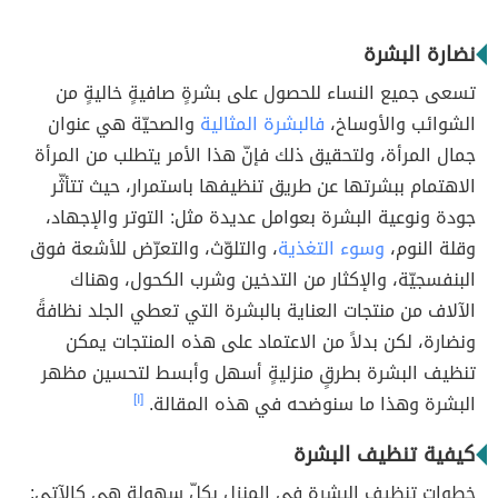
نضارة البشرة
تسعى جميع النساء للحصول على بشرةٍ صافيةٍ خاليةٍ من
الشوائب والأوساخ،
فالبشرة المثالية
والصحيّة هي عنوان
جمال المرأة، ولتحقيق ذلك فإنّ هذا الأمر يتطلب من المرأة
الاهتمام ببشرتها عن طريق تنظيفها باستمرار، حيث تتأثّر
جودة ونوعية البشرة بعوامل عديدة مثل: التوتر والإجهاد،
وقلة النوم،
وسوء التغذية
، والتلوّث، والتعرّض للأشعة فوق
البنفسجيّة، والإكثار من التدخين وشرب الكحول، وهناك
الآلاف من منتجات العناية بالبشرة التي تعطي الجلد نظافةً
ونضارة، لكن بدلاً من الاعتماد على هذه المنتجات يمكن
تنظيف البشرة بطرقٍ منزليةٍ أسهل وأبسط لتحسين مظهر
البشرة وهذا ما سنوضحه في هذه المقالة.
[١]
كيفية تنظيف البشرة
خطوات تنظيف البشرة في المنزل بكلّ سهولة هي كالآتي: