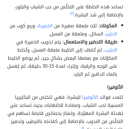
تساعد هذه الخلطة على التخلّص من حب الشباب والبثور،
بالإضافة إلى شد البشرة.
[٣]
المكونات:
ثلث ملعقة صغيرة من
الخميرة
، وربع كوب من
الحليب
السائل، وملعقة من العسل.
طريقة التحضير والاستعمال:
يتم تذويب الخميرة في
الحليب
، ثم تُضاف إلى الخليط ملعقة العسل، وتُخلط
المكوّنات مع بعضها البعض بشكلٍ جيدٍ، ثم يوضع الخليط
على الوجه والرقبة، ويُترك لمدة 15-30 دقيقة، ثم يُغسل
بالماء الدافئ ثم البارد.
الألوفيرا
تتعدد فوائد
الألوفيرا
للبشرة، فهي تتخلص من البكتيريا
المسببة لحب الشباب، ومضادة للالتهابات بحيث تساعد على
تهدئة البشرة المهيّجة، وتمتاز بخصائصٍ قابضة تساهم في
التخلّص من الندوب، بالإضافة إلى كفاءته بالترطيب وتحفيز
[١]