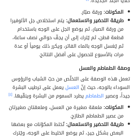
خلايا الجلد الجديدة.
المكونات:
ورقة صبّار.
طريقة التحضير والاستعمال:
يتم استخلاص جل الألوفيرا
من ورقة الصبار، ثم يوضع الجل على الوجه باستخدام
قطعة قطن، ثم يُترك إلى أن يجفّ حوالي نصف ساعة،
ثم يُغسل الوجه بالماء الفاتر، ويكرر ذلك يومياً أو عدة
مرات بالأسبوع للحصول على أفضل النتائج.
وصفة الطماطم والعسل
تعمل هذه الوصفة على التخلّص من حبّ الشباب والرؤوس
السوداء بالوجه، حيث إنّ
العسل
يعمل على ترطيب البشرة
جيداً، وعصير
الطماطم
يطرد السموم من البشرة وينقّيها.
[٤]
المكونات:
ملعقة صغيرة من العسل، وملعقتان صغيرتان
من عصير الطماطم الطازج.
طريقة التحضير والاستعمال:
تُخلط المكوّنات مع بعضها
البعض بشكلٍ جيدٍ، ثم يوضع الخليط على الوجه، ويُترك