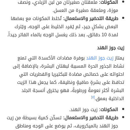
المكونات:
ملعقتان صغيرتان من لبن الزبادي، ونصف
موزة، وملعقة صغيرة من العسل.
طريقة التحضير والاستعمال:
تُخلط المكونات مع بعضها
البعض بشكلٍ جيدٍ، ثم يُفرد الخليط على الوجه، ويُترك
لمدة 10 دقائق، بعد ذلك يغسل الوجه بالماء الفاتر جيداً.
زيت جوز الهند
يمتاز
زيت جوز الهند
بوفرة مضادات الأكسدة التي تمنع
نشاط الجذور الحرة المسببة لبهتان البشرة، بالإضافة إلى
احتوائه على خصائص مضادة للبكتيريا والفطريات التي
تحافظ على بشرةٍ صافيةٍ ونظيفة، كما يجعل هذا الزيت
البشرة أكثر نعومةً ورطوبةً، فهو يخترق أنسجة الجلد
الداخلية بعمق.
[٧]
المكونات:
زيت جوز الهند.
طريقة التحضير والاستعمال:
تسخّن كمية بسيطة من زيت
جوز الهند بالميكرويف، ثم يوضع على الوجه ومناطق