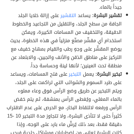
جيداً بالماء.
تقشير البشرة:
يساعد
التقشير
على إزالة خلايا الجلد
الجافة من سطح الجلد، والتقليل من التجاعيد والخطوط
الدقيقة، والتخفيف من المسامات الكبيرة، ويمكن
استخدام أي مقشّر مصنّع منزلياً في هذه الخطوة، بحيث
يوضع المقشّر على وجهٍ رطب والقيام بمسّاج خفيف مع
التركيز على مناطق الذقن والأنف والجبين، والابتعاد عن
منطقة تحت العينين؛ لأنها لينة وحساسة جداً.
تبخير البشرة:
يعمل
التبخير
على فتح المسامات، ويساعد
على طرد السموم والشوائب التي تراكمت على الجلد،
ويتم التبخير عن طريق وضع الرأس فوق وعاء مملوء
بالماء المغلي، ويُغطى الرأس بمنشفة، ثم يتم خفض
الرأس ورفعه لالتقاط البخار، مع الحرص على عدم الاقتراب
كثيراً حتى لا تتأذى البشرة، ولا تتجاوز مدة التبخير 10 -15
دقيقة فقط، بعد ذلك يُرشّ ماء بارد على الوجه، وإذا
كانت البشرة تعاني من اضطرابات ومشاكل جلدية فيجب