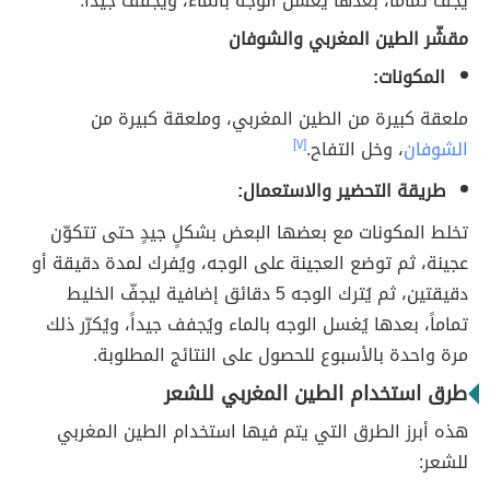
يجف تماماً، بعدها يغسل الوجه بالماء، ويُجفف جيداً.
مقشّر الطين المغربي والشوفان
المكونات:
ملعقة كبيرة من الطين المغربي، وملعقة كبيرة من
الشوفان
، وخل التفاح.
[٧]
طريقة التحضير والاستعمال:
تخلط المكونات مع بعضها البعض بشكلٍ جيدٍ حتى تتكوّن
عجينة، ثم توضع العجينة على الوجه، ويُفرك لمدة دقيقة أو
دقيقتين، ثم يُترك الوجه 5 دقائق إضافية ليجفّ الخليط
تماماً، بعدها يُغسل الوجه بالماء ويُجفف جيداً، ويُكرّر ذلك
مرة واحدة بالأسبوع للحصول على النتائج المطلوبة.
طرق استخدام الطين المغربي للشعر
هذه أبرز الطرق التي يتم فيها استخدام الطين المغربي
للشعر: