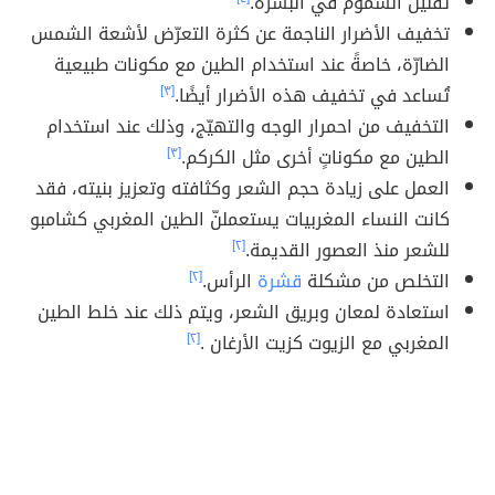
تقليل السموم في البشرة.
تخفيف الأضرار الناجمة عن كثرة التعرّض لأشعة الشمس
الضارّة، خاصةً عند استخدام الطين مع مكونات طبيعية
تُساعد في تخفيف هذه الأضرار أيضًا.
[٣]
التخفيف من احمرار الوجه والتهيّج، وذلك عند استخدام
الطين مع مكوناتٍ أخرى مثل الكركم.
[٣]
العمل على زيادة حجم الشعر وكثافته وتعزيز بنيته، فقد
كانت النساء المغربيات يستعملنّ الطين المغربي كشامبو
للشعر منذ العصور القديمة.
[٢]
التخلص من مشكلة
قشرة
الرأس.
[٢]
استعادة لمعان وبريق الشعر، ويتم ذلك عند خلط الطين
المغربي مع الزيوت كزيت الأرغان .
[٢]