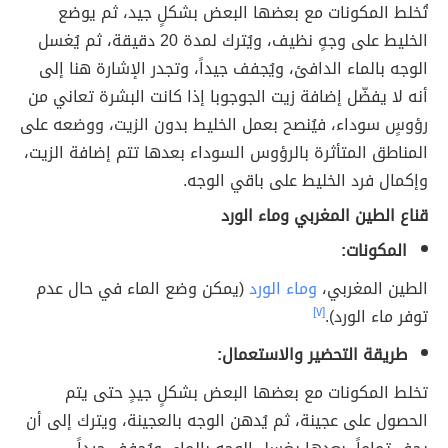
تُخلط المكونات مع بعضها البعض بشكلٍ جيد، ثم يوضع
الخليط على وجهٍ نظيف، ويُترك لمدة 20 دقيقة، ثم يُغسل
الوجه بالماء الدافئ، ويُجفف جيداً، وتجدر الإشارة هنا إلى
أنه لا يفضّل إضافة زيت الجوجوبا إذا كانت البشرة تعاني من
رؤوسٍ سوداء، فيُنصح بعمل الخليط بدون الزيت، ووضعه على
المناطق المتأثرة بالرؤوس السوداء بعدها تتم إضافة الزيت،
وإكمال فرد الخليط على باقي الوجه.
قناع الطين المغربي وماء الورد
المكونات:
الطين المغربي،
وماء الورد
(يمكن وضع الماء في حال عدم
توفر ماء الورد).
[٧]
طريقة التحضير والاستعمال:
تخلط المكونات مع بعضها البعض بشكلٍ جيدٍ حتى يتم
الحصول على عجينة، ثم يُدهن الوجه بالعجينة، ويترك إلى أن