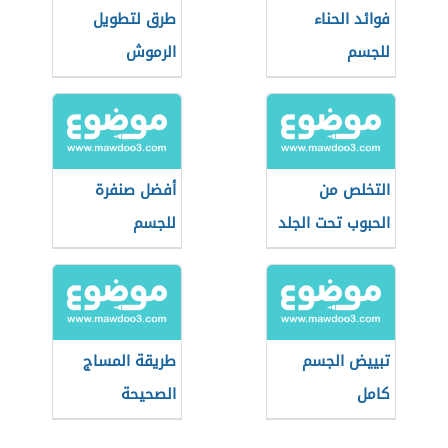
فوائد الحناء
طرق لتطويل
للجسم
الرموش
التخلص من
أفضل صنفرة
الحبوب تحت الجلد
للجسم
تبييض الجسم
طريقة المساج
كامل
الصحيحة