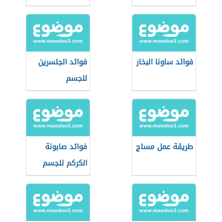
فوائد ساونا البخار
فوائد الجلسرين
للجسم
طريقة عمل مساج
فوائد صابونة
الكركم للجسم