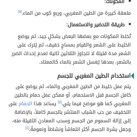
المكونات:
ملعقة كبيرة من الطين المغربي، وربع كوب من الماء.
[٧]
طريقة التحضير والاستعمال:
تُخلط المكونات مع بعضها البعض بشكلٍ جيد، ثم يوضع
الخليط على الشعر والقيام بمساجٍ خفيف، ثم يُترك على
الشعر مدة قليلة لا تتجاوز الثلاثين ثانية لعدم إحداث الضرر
بالشعر، بعدها يُغسل الشعر بالماء كالمعتاد.
استخدام الطين المغربي للجسم
يتم عمل خليط من الطين المغربي والماء، ثم يوضع على
كامل الجسم قبل الاستحمام، أو ممكن عمل حمام بالطين
المغربي كما هو موضح فيما يلي.
[٧]
يساعد هذا
الحمام
على
التخفيف من حب الشباب المنتشر بالجسم كاملاً، بالإضافة
إلى إزالة السموم من الجسم وسحب المعادن الثقيلة منه،
وجعل بشرة الجسم أكثر انتعاشاً ونشاطاً ونعومةً.
[٤]