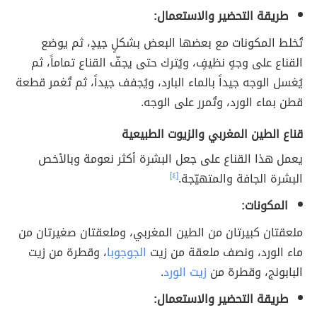
طريقة التحضير والاستعمال:
تُخلط المكونات مع بعضها البعض بشكلٍ جيدٍ، ثم يوضع
القناع على وجهٍ نظيفٍ، ويُترك حتى يجفّ القناع تماماً، ثم
يُغسل الوجه جيداً بالماء البارد، ويُجفف جيداً، ثم تُغمر قطعة
قطن بماء الورد، وتُمرر على الوجه.
قناع الطين المغربي والزيوت الطبيعية
يعمل هذا القناع على جعل البشرة أكثر نعومة وبالأخص
البشرة الجافة والمتهيّجة.
[٤]
المكونات:
ملعقتان كبيرتان من الطين المغربي، وملعقتان صغيرتان من
ماء الورد، ونصف ملعقة من زيت
الجوجوبا
، وقطرة من زيت
البابونج، وقطرة من
زيت الورد
.
طريقة التحضير والاستعمال: