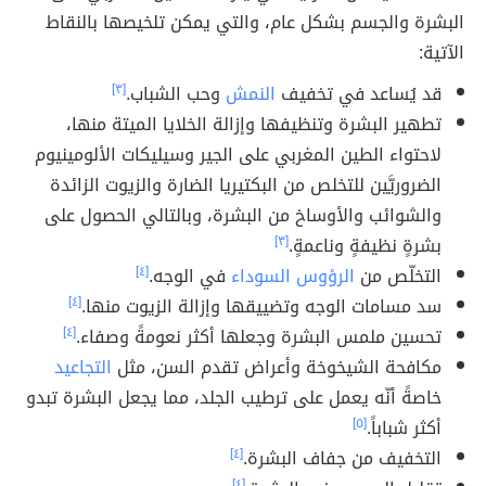
البشرة والجسم بشكل عام، والتي يمكن تلخيصها بالنقاط
الآتية:
قد يُساعد في تخفيف
النمش
وحب الشباب.
[٣]
تطهير البشرة وتنظيفها وإزالة الخلايا الميتة منها،
لاحتواء الطين المغربي على الجير وسيليكات الألومينيوم
الضروريَّين للتخلص من البكتيريا الضارة والزيوت الزائدة
والشوائب والأوساخ من البشرة، وبالتالي الحصول على
بشرةٍ نظيفةٍ وناعمةٍ.
[٣]
التخلّص من
الرؤوس السوداء
في الوجه.
[٤]
سد مسامات الوجه وتضييقها وإزالة الزيوت منها.
[٤]
تحسين ملمس البشرة وجعلها أكثر نعومةً وصفاء.
[٤]
مكافحة الشيخوخة وأعراض تقدم السن، مثل
التجاعيد
خاصةً أنّه يعمل على ترطيب الجلد، مما يجعل البشرة تبدو
أكثر شباباً.
[٥]
التخفيف من جفاف البشرة.
[٤]
[٤]