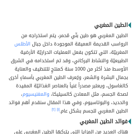
الطين المغربي
الطين المغربي هو طين بنّي مُحمر، يتم استخراجه من
الرواسب القديمة العميقة الموجودة داخل جبال
الأطلس
المغربيّة، التي تتكون بفعل العمليات الحراريّة الأرضية
الطبيعيّة والنشاط البركاني، وقد تم استخدامه في الشرق
الأوسط منذ أكثر من 1000 سنة كمنتجٍ للتنظيف والعناية
بجمال البشرة والشعر، ويُعرف الطين المغربي بأسماءٍ أخرى
كالغاسول، ويعتبر مصدراً غنياً بالعناصر الغذائيّة المفيدة
لصحة الجسم، مثل المعادن كالسيليكا،
والمغنيسيوم
،
والحديد، والبوتاسيوم، وفي هذا المقال سنقدم أهم فوائد
الطين المغربي للجسم بشكل عام.
[١]
[٢]
فوائد الطين المغربي
هناك العديد من المزايا التي يتركها الطين المغربي على