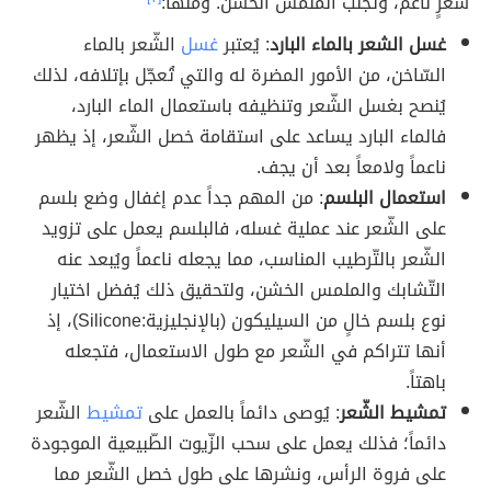
شعرٍ ناعم، وتجنب الملمس الخشن. ومنها:
غسل الشعر بالماء البارد
: يُعتبر
غسل
الشّعر بالماء
السّاخن، من الأمور المضرة له والتي تُعجّل بإتلافه، لذلك
يُنصح بغسل الشّعر وتنظيفه باستعمال الماء البارد،
فالماء البارد يساعد على استقامة خصل الشّعر، إذ يظهر
ناعماً ولامعاً بعد أن يجف.
استعمال البلسم
: من المهم جداً عدم إغفال وضع بلسم
على الشّعر عند عملية غسله، فالبلسم يعمل على تزويد
الشّعر بالتّرطيب المناسب، مما يجعله ناعماً ويُبعد عنه
التّشابك والملمس الخشن، ولتحقيق ذلك يُفضل اختيار
نوع بلسم خالٍ من السيليكون (بالإنجليزية:Silicone)، إذ
أنها تتراكم في الشّعر مع طول الاستعمال، فتجعله
باهتاً.
تمشيط الشّعر
: يُوصى دائماً بالعمل على
تمشيط
الشّعر
دائماً؛ فذلك يعمل على سحب الزّيوت الطّبيعية الموجودة
على فروة الرأس، ونشرها على طول خصل الشّعر مما