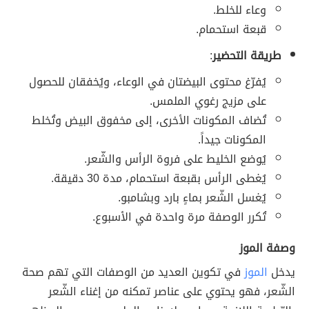
وعاء للخلط.
قبعة استحمام.
طريقة التحضير
:
يُفرّغ محتوى البيضتان في الوعاء، ويُخفقان للحصول
على مزيج رغوي الملمس.
تُضاف المكونات الأخرى، إلى مخفوق البيض وتُخلط
المكونات جيداً.
يُوضع الخليط على فروة الرأس والشّعر.
يُغطى الرأس بقبعة استحمام، مدة 30 دقيقة.
يُغسل الشّعر بماءٍ بارد وبشامبو.
تُكرر الوصفة مرة واحدة في الأسبوع.
وصفة الموز
يدخل
الموز
في تكوين العديد من الوصفات التي تهم صحة
الشّعر، فهو يحتوي على عناصر تمكنه من إغناء الشّعر