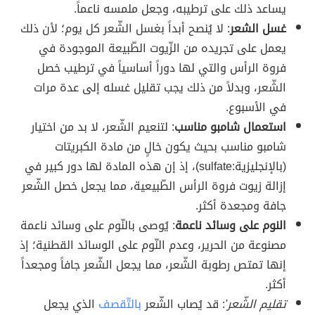
يساعد ذلك على ترطيبه، وجعل ملمسه ناعماً.
غسل الشعر
: لا يُنصح أبداً بغسل الشّعر كل يوم؛ لأن ذلك
يعمل على تجريده من الزّيوت الطّبيعة الموجودة في
فروة الرأس والتي لها دوراً أساسياً في ترطيب خصل
الشّعر، وبدلاً من ذلك يجب تقليل غسله إلى عدة مرات
في الأسبوع.
استعمال شامبو مناسب
: لتنعيم الشّعر، لا بد من اختيار
شامبو مناسب بحيث يكون خالٍ من مادة الكبريتات
(بالإنجليزية:sulfate)، إذ إن هذه المادة لها دور كبير في
إزالة زيوت فروة الرأس الطّبيعية، مما يجعل خصل الشّعر
جافة ومجعدة أكثر.
النوم على وسائد ناعمة
: يُوصى بالنّوم على وسائد ناعمة
مصنوعة من الحرير، وعدم النّوم على الوسائد القطنية؛ إذ
إنها تمتص رطوبة الشّعر، مما يجعل الشّعر جافاً ومجعداً
أكثر.
تقليم الشّعر'
: قد يُصاب الشّعر
بالتّقصف
الذي يجعل