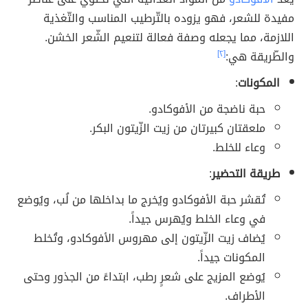
مفيدة للشعر، فهو يزوده بالتّرطيب المناسب والتّغذية
اللازمة، مما يجعله وصفة فعالة لتنعيم الشّعر الخشن.
والطّريقة هي:
[٢]
المكونات
:
حبة ناضجة من الأفوكادو.
ملعقتان كبيرتان من زيت الزّيتون البكر.
وعاء للخلط.
طريقة التحضير
:
تُقشر حبة الأفوكادو ويُخرج ما بداخلها من لُب، ويُوضع
في وعاء الخلط ويُهرس جيداً.
يُضاف زيت الزّيتون إلى مهروس الأفوكادو، وتُخلط
المكونات جيداً.
يُوضع المزيج على شعرٍ رطب، ابتداءً من الجذور وحتى
الأطراف.