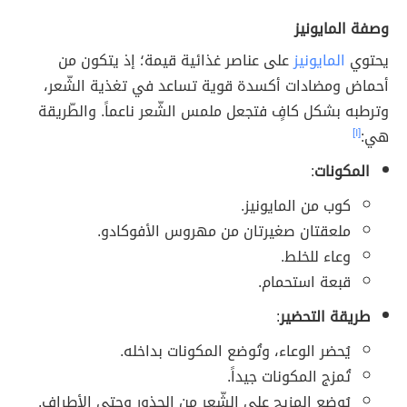
وصفة المايونيز
يحتوي
المايونيز
على عناصر غذائية قيمة؛ إذ يتكون من
أحماض ومضادات أكسدة قوية تساعد في تغذية الشّعر،
وترطبه بشكل كافٍ فتجعل ملمس الشّعر ناعماً. والطّريقة
هي:
[١]
المكونات
:
كوب من المايونيز.
ملعقتان صغيرتان من مهروس الأفوكادو.
وعاء للخلط.
قبعة استحمام.
طريقة التحضير
:
يُحضر الوعاء، وتُوضع المكونات بداخله.
تُمزج المكونات جيداً.
يُوضع المزيج على الشّعر من الجذور وحتى الأطراف.