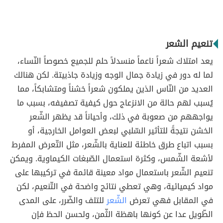
تنعيم الشعر
يعد امتلاك شعراً ناعماً منسدلاً حلم للجميع خصوصاً النّساء،
لما له دور في زيادة جمال الوجه وزيادة جاذبيتة. لكن هنالك
العديد من النّاس الذين يملكون شعراً خشناً ومتشابكاً، مما
يُسبب لهم حالة من الانزعاج حول كيفية تصفيفه، بسبب ما
يواجههم من صعوبة في ذلك، وأحياناً قد يظهر الشّعر
الخشن نتيجةً للتأثير السّلبي لبعض العوامل الخارجية، أو
بسبب اتباع طرق خاطئة للعناية بالشّعر، مثل التّعرض المفرط
لأشعة الشّمس، وكثرة استعمال الصّبغات الكيماوية. ويمكن
تنعيم الشّعر باستعمال مواد معينة قائمة في تركيبها على
مواد كيميائية، وهي تعطي نتائج واضحة في التّنعيم، لكن
في المقابل فهي تعرض
الشّعر
للتلف والضّرر، على المدى
الطّويل عدا عن كونها باهظة الثّمن، ولحسن الحظ فإن