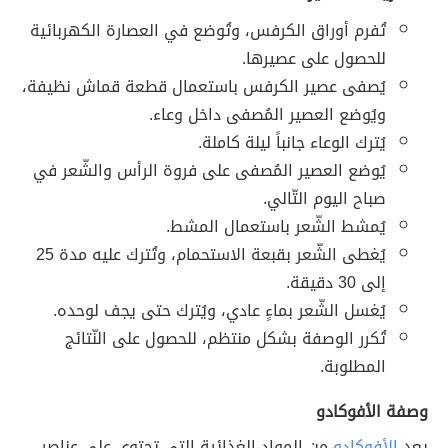
تُفرم أوراق الكرفس، وتُوضع في العصارة الكهربائية
للحصول على عصيرها.
يُصفى عصير الكرفس باستعمال قطعة قماش نظيفة،
ويُوضع العصير المُصفى داخل وعاء.
يُترك الوعاء جانباً ليلة كاملة.
يُوضع العصير المُصفى على فروة الرأس والشّعر في
صباح اليوم التّالي.
يُمشط الشّعر باستعمال المشط.
يُغطى الشّعر بقبعة الاستحمام، وتُترك عليه مدة 25
إلى 30 دقيقة.
يُغسل الشّعر بماءٍ عادي، ويُترك حتى يجف لوحده.
تُكرر الوصفة بشكل منتظم، للحصول على النّتائج
المطلوبة.
وصفة الأفوكادو
يعد
الأفوكادو
من المواد الغذائية التي تحتوي على عناصر