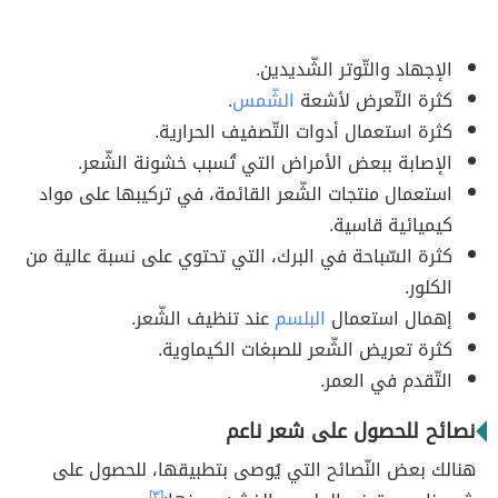
الإجهاد والتّوتر الشّديدين.
كثرة التّعرض لأشعة
الشّمس
.
كثرة استعمال أدوات التّصفيف الحرارية.
الإصابة ببعض الأمراض التي تُسبب خشونة الشّعر.
استعمال منتجات الشّعر القائمة، في تركيبها على مواد
كيميائية قاسية.
كثرة السّباحة في البرك، التي تحتوي على نسبة عالية من
الكلور.
إهمال استعمال
البلسم
عند تنظيف الشّعر.
كثرة تعريض الشّعر للصبغات الكيماوية.
التّقدم في العمر.
نصائح للحصول على شعر ناعم
هنالك بعض النّصائح التي يُوصى بتطبيقها، للحصول على
[٣]