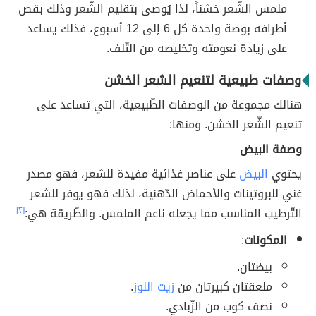
ملمس الشّعر خشناً، لذا يُوصى بتقليم الشّعر وذلك بقص
أطرافه بوصة واحدة كل 6 إلى 12 أسبوع، فذلك يساعد
على زيادة نعومته وتخليصه من التّلف.
وصفات طبيعية لتنعيم الشعر الخشن
هنالك مجموعة من الوصفات الطّبيعية، التي تساعد على
تنعيم الشّعر الخشن. ومنها:
وصفة البيض
يحتوي
البيض
على عناصر غذائية مفيدة للشعر، فهو مصدر
غني للبروتينات والأحماض الدّهنية، لذلك فهو يوفر للشعر
التّرطيب المناسب مما يجعله ناعم الملمس. والطّريقة هي:
[٢]
المكونات
:
بيضتان.
ملعقتان كبيرتان من
زيت اللوز
.
نصف كوب من الزّبادي.