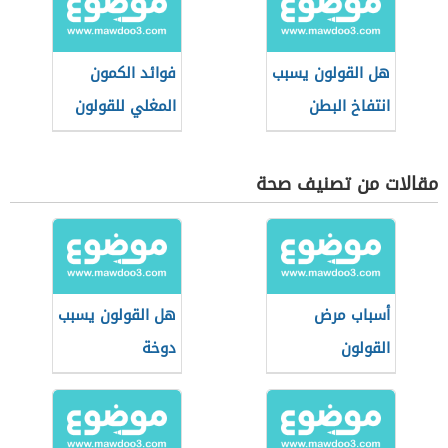
هل القولون يسبب
فوائد الكمون
انتفاخ البطن
المغلي للقولون
مقالات من تصنيف صحة
أسباب مرض
هل القولون يسبب
القولون
دوخة