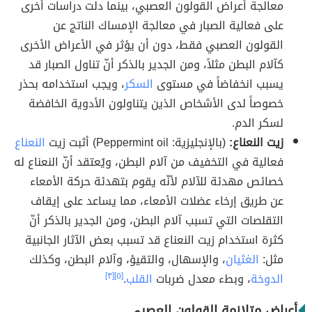
معالجة أعراض القولون العصبي، بينما دلت دراسات أخرى
على فعالية الصبار في معالجة الإمساك الناتج عن
القولون العصبي فقط، دون أن يؤثر في الأعراض الأخرى
كآلام البطن مثلاً، ومن الجدير بالذكر أنّ تناول الصبار قد
يسبب انخفاضاً في مستوى
السكر
، ويجب استخدامه بحذر
خصوصاً لدى الأشخاص الذين يتناولون الأدوية الخافضة
لسكر الدم.
زيت النعناع:
(بالإنجليزية: Peppermint oil) أثبت زيت
النعناع
فعالية في التخفيف من آلام البطن، ويُعتقد أنّ النعناع له
خصائص مهدئة للآلام لأنّه يقوم بتهدئة حركة الأمعاء
عن طريق إرخاء عضلات الأمعاء، مما يساعد على إيقاف
التقلصات التي تسبب آلام البطن، ومن الجدير بالذكر أنّ
كثرة استخدام زيت النعناع قد تسبب بعض الآثار الجانبية
مثل:
الغثيان
، والإسهال، والتقيؤ، وآلام البطن، وكذلك
الدوخة
، وبطء معدل ضربات
القلب
.
[٥]
[٣]
أعراض متلازمة القولون العصبي