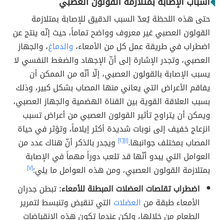
أسباب الإصابة بمتلازمة القولون العصبي
حتى هذه اللحظة يُعدّ السبب الدقيق للإصابة بمتلازمة
القولون العصبي غير معروف وواضح تماماً، حيث إنّه ينتج عن
اضطراب في طريقة عمل كل من الأمعاء،
والدماغ
، والجهاز
العصبي، وتجدر الإشارة إلى أنّ الإجهاد والضغط النفسي لا
يسبب الإصابة بالقولون العصبي، إلّا أنّه من الممكن أن
يفاقم الأعراض التي يعاني منها المصاب بشكل كبير، وذلك
بسبب العلاقة القوية بين القناة الهضمية والجهاز العصبي،
ويمكن أن يتراوح تأثير القولون العصبي من أعراض تسبب
انزعاج خفيف إلى نوبات شديدة أكثر إيلاماً، وتؤثر في حياة
المصاب بمختلف جوانبها.
[١]
[٢]
ويجدر بالذكر أنّ هناك عدد من
العوامل التي يبدو أنّها قد تلعب دوراً مهماً في الإصابة
بمتلازمة القولون العصبي، ومن هذه العوامل ما يلي:
[٧]
اضطراب تقلصات العضلات المبطنة للأمعاء:
تبطن جدران
الأمعاء طبقة من
العضلات
التي تنقبض وتنبسط لتمرير
الطعام من خلالها، ولكن عندما تكون هذه الانقباضات