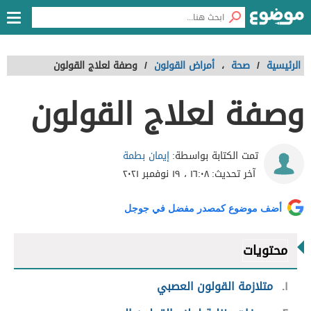
الرئيسية
/
صحة
،
أمراض القولون
/
وصفة لعلاج القولون
وصفة لعلاج القولون
إيمان بطمة
تمت الكتابة بواسطة:
آخر تحديث:
١٦:٠٨ ، ١٩ نوفمبر ٢٠٢١
أضف موضوع كمصدر مفضل في جوجل
محتويات
١
متلازمة القولون العصبي