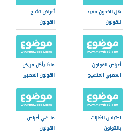
هل الكمون مفيد
أعراض تشنج
للقولون
القولون
أعراض القولون
ماذا يأكل مريض
العصبي المتهيج
القولون العصبى
احتباس الغازات
ما هي أعراض
بالقولون
القولون