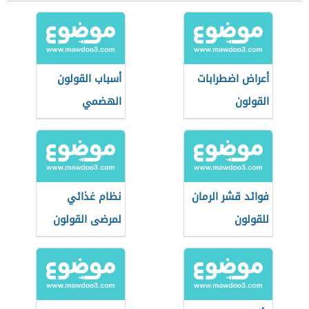
أعراض اضطرابات
أسباب القولون
القولون
الهضمي
فوائد قشر الرمان
نظام غذائي
للقولون
لمرضى القولون
العصبي