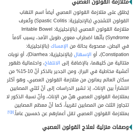
متلازمة القولون العصبي
يُطلق على متلازمة القولون العصبي أيضاً اسم التهاب
القولون التشنجي (بالإنجليزية: Spastic Colitis) وتُعرف
متلازمة القولون العصبي (بالإنجليزية: Irritable Bowel
Syndrome) بأنّها اضطراب معوي طويل الأمد، يسبب آلاماً
في البطن، مصحوبة بحالة من
الإمساك
(بالإنجليزية:
Constipation)، أو
الإسهال
(بالإنجليزية: Diarrhea)، أو نوبات
متتالية من كليهما، بالإضافة إلى
الانتفاخ
، واحتمالية ظهور
أغشية مخاطية في البراز، ومن الجدير بالذكر أنّ 10-15% من
سكان العالم يعانون من متلازمة القولون العصبي، وهو أكثر
انتشاراً بين الإناث، إذ تشير الدراسات إلى أنّ ثلثي المصابين
بمتلازمة القولون العصبي هنّ من الإناث، وأنّ نسبة الذكور لا
تتجاوز الثلث من المصابين تقريباً، كما أنّ معظم المصابين
بمتلازمة القولون العصبي تقل أعمارهم عن خمسين عاماً.
[١]
[٢]
وصفات منزلية لعلاج القولون العصبي