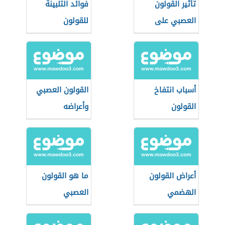
تأثير القولون
فوائد التلبينة
العصبي على
للقولون
الجسم
أسباب انتفاخ
القولون العصبي
القولون
وأعراضه
أعراض القولون
ما هو القولون
الهضمي
العصبي