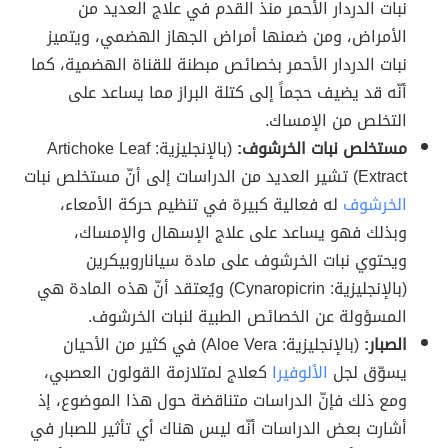
نبات الدردار الأحمر منذ القدم في علاج العديد من
الأمراض، ومن ضمنها أمراض الجهاز الهضمي، ويتميز
نبات الدردار الأحمر بخصائص مبطنة للقناة الهضمية، كما
أنّه قد يضيف حجماً إلى كتلة البراز مما يساعد على
التخلص من الإمساك.
مستخلص نبات الخرشوف:
(بالإنجليزية: Artichoke Leaf
Extract) تشير العديد من الدراسات إلى أنّ مستخلص نبات
الخرشوف
له فعالية كبيرة في تنظيم حركة الأمعاء،
وبذلك فهو يساعد على علاج الإسهال والإمساك،
ويحتوي نبات الخرشوف على مادة سياناروبيكرين
(بالإنجليزية: Cynaropicrin) ويُعتقد أنّ هذه المادة هي
المسؤولة عن الخصائص الطبية لنبات الخرشوف.
الصبار:
(بالإنجليزية: Aloe Vera) في كثير من الأحيان
يسوّق لجل
الألوفيرا
كعلاج لمتلازمة القولون العصبي،
ومع ذلك فإنّ الدراسات متناقضة حول هذا الموضوع، إذ
أشارت بعض الدراسات أنّه ليس هناك أي تأثير للصبار في