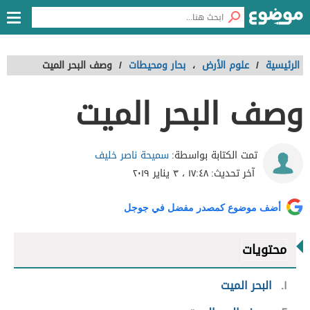
الرئيسية
/
علوم الأرض
،
بحار ومحيطات
/
وصف البحر الميت
وصف البحر الميت
سميحة ناصر خليف
تمت الكتابة بواسطة:
آخر تحديث:
١٧:٤٨ ، ٣ يناير ٢٠١٩
أضف موضوع كمصدر مفضل في جوجل
محتويات
١
البحر الميت