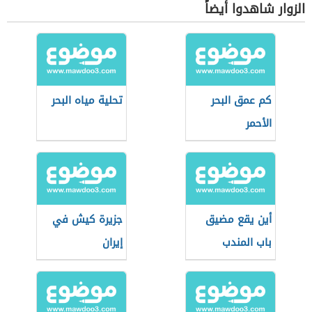
الزوار شاهدوا أيضاً
كم عمق البحر
تحلية مياه البحر
الأحمر
أين يقع مضيق
جزيرة كيش في
باب المندب
إيران