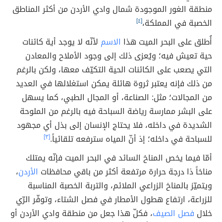
منطقة الغور الموجودة شمال وادي الأردن من أكثر المناطق
الخصبة في المملكة،
[٤]
أُطلق على البحر الميت هذا
الاسم
لأنّه لا يوجد أية كائنات
حية تعيش فيه؛ ويُعزى ذلك إلى وجود الأملاح والمعادن
التي يصعب على الكائنات الحية التكيّف معها، ولكن بالرغم
من ذلك فإنه يعتبر ثروة هائلة يمكن استغلالها في العديد
من المجالات؛ مثل: الصناعة، أو المجال الطبي، كما يسهل
على البشر ممارسة رياضة السباحة فيه بالرغم من الملوحة
الشديدة في داخله، فلا يحتاج الإنسان إلى بذل أي مجهود
للسباحة في داخله؛ إذ أنّ المياه سترفعه تلقائياً.
[٣]
أمّا فيما يخص المناخ السائد في البحر الميت فإنّه يمتلك
مناخاً ذا درجة حرارة مرتفعة أكثر من باقي محافظات
الأردن
،
ويتميّز بالمناخ الزراعي الملائم، والتربة الخصبة المناسبة
للزراعة، ارتفاع هطول الأمطار في فصل الشتاء، وتوفّر الرّي
خلال
فصل الصيف
، فكلّ هذا جعل من منطقة وادي الأردن أو