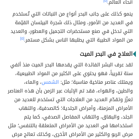
أنحاء العالم.
[٥]
ينمو كذلك على جانب البحر أنواع من النباتات التي تُستخدم
في العديد من الأمور، ومثال ذلك شجرة البيلسان القيّمة
التي تدخل في صنع مستحضرات التجميل والعطور، والعديد
من المواد الطبية التي يطلبها الناس بشكل مستمر.
[٥]
العلاج في البحر الميت
لقد عرف البشر الفائدة التي يقدمها البحر الميت منذ ألفي
سنة تقريباً، فهو يحتوي على الكثير من المواد الطبيعية،
ويمتلك عناصر مناخية مناسبة؛ مثل:
الشمس
، والماء،
والطين، والهواء، فقد تم الإثبات عبر الزمن بأن هذه العناصر
تعزّز وتقدّم العديد من العلاجات التي تستخدم للعديد من
الأمراض المزمنة، وأمراض الجلدية؛ كالصدفية، والتهاب
الجلد، والبهاق، والتهاب المفاصل الصدفي، كما يتم
استخدامها في العديد من الأمراض المتعلقة بالتنفس؛ مثل
مرض الربو والكثير من الأمراض الأخرى، وكذلك تعالج مرض