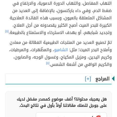
التهاب المفاصل، والتهاب الدورة الدموية، والارتفاع في
ضغط الدم، وفي داء باركنسون، بالإضافة إلى العديد من
المشاكل المتعلقة بالعيون، وبسبب هذه الفائدة العلاجية
الكبيرة للبحر الميت أصبح الكثير يقصدونه من أجل العلاج،
وتجديد شبابهم، أو بهدف الاسترخاء والاستمتاع بالطبيعة.
[٥]
تمّ تصنيع العديد من المنتجات الطبيعية الفعّالة من معادن
وأملاح البحر الميت؛ مثل:
الشامبو
، والمطّهرات، والمرطبات،
وكريم اليدين، ومزيل المكياج، وغسول الوجه، والصابون،
والكريم الواقي من أشعة الشمس.
[٥]
المراجع
هل يعجبك محتوانا؟ أضف موضوع كمصدر مفضل لديك
على جوجل لتصلك مقالاتنا أولاً بأول في نتائج البحث.