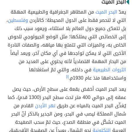
البحر الميت
يعدّ
البحر الميت
من المظاهر الجغرافية والطبيعية المهمّة
التي لا تنحصر فقط على الدول المحيطة؛ كالأردن
وفلسطين
،
بل تتعدّى جميع دول العالم بلا استثناء، ويعود سبب ذلك
إلى الخصائص التي يمتلكها؛ مثل الوضع الجيولوجي للحوض
الخاص به، والميزات التي تتمتع بها مياهه، والصفات النادرة
الأخرى التي لا يمكن تواجدها في أي مكان آخر، ويعد أيضاً
من البحار المهمة اقتصادياً لأنه يحتوي على العديد من
الثروات الطبيعية
في داخله، والتي تمّ استغلالها
واستخدامها منذ عام 1930م.
[١]
يعد البحر الميت أخفض بقعة على سطح الأرض، حيث يصل
عمقه إلى حوالي 400 متر تحت سطح البحر (1300 قدم)، كما
يُغذّى البحر الميت بالمياه عن طريق
نهر الأردن
القادم من
شمال المملكة ليصب في البحر، ومن الجدير بالذكر أنّ البحر
الميت تشكّل في منطقة الصدع، حيث تمّ سحب الصفيحة
العربية
التكتونية
نحو الشمال بعيداً عن الصفيحة الأفريقية،