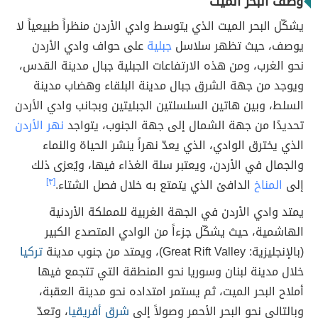
وصف البحر الميت
يشكّل البحر الميت الذي يتوسط وادي الأردن منظراً طبيعياً لا
يوصف، حيث تظهر سلاسل
جبلية
على حواف وادي الأردن
نحو الغرب، ومن هذه الارتفاعات الجبلية جبال مدينة القدس،
ويوجد من جهة الشرق جبال مدينة البلقاء وهضاب مدينة
السلط، وبين هاتين السلسلتين الجبليتين وبجانب وادي الأردن
تحديدًا من جهة الشمال إلى جهة الجنوب، يتواجد
نهر الأردن
الذي يخترق الوادي، الذي يعدّ نهراً ينشر الحياة والنماء
والجمال في الأردن، ويعتبر سلة الغذاء فيها، ويُعزى ذلك
إلى
المناخ
الدافئ الذي يتمتع به خلال فصل الشتاء.
[٣]
يمتد وادي الأردن في الجهة الغربية للمملكة الأردنية
الهاشمية، حيث يشكّل جزءاً من الوادي المتصدع الكبير
(بالإنجليزية: Great Rift Valley)، ويمتد من جنوب مدينة
تركيا
خلال مدينة لبنان وسوريا نحو المنطقة التي تتجمع فيها
أملاح البحر الميت، ثم يستمر امتداده نحو مدينة العقبة،
وبالتالي نحو البحر الأحمر وصولاً إلى
شرق أفريقيا
، وتعدّ