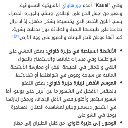
وهي
"Kauai"
أقدم
جزر هاواي
الأمريكية الاستوائية،
وتعتبر من أجمل الجزر على الإطلاق، وتلقّب بالجزيرة الخضراء
بسبب اللون الأخضر الذي يكتسيها بشكل مذهل، إذ لا تزال
تحافظ على طبيعتها النقية والهادئة دون تدخلات بشرية،
كما أنّها موطن لأندر النباتات والطيور على وجه الأرض.
[٣]
[٤]
الأنشطة السياحية في جزيرة كاواي:
يمكن المشي على
شواطئها وفي مسارات غاباتها والاستمتاع بالهواء
النقي والتمعّن في الطبيعة البكر، أو ممارسة الأنشطة
المائية من سباحة وغوص في شواطئها أو شلالاتها.
الموسم الأفضل لزيارة جزيرة كاواي:
يمكن التمتع
بالطقس الأفضل في الشهور ما بين أبريل حتى يونيو، أما
شهور سبتمبر وأكتوبر فهي الأقل ازدحامًا، ويمكن زيارتها
في الشهور ديسمبر ويناير لمشاهدة الحيتان المهاجرة
يوميًا في الشواطئ.
الوصول إلى جزيرة كاواي:
من خلال الطيران إلى مطار