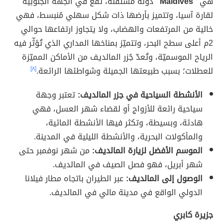
هي
"Maldives"
دولة مستقلّة، تقع في الجهة الجنوبية
لقارة آسيا، وتتميز بأرضها ذات شكل سهلي مُنبسط، فهي
خالية من المرتفعات والهضاب، ولا يتجاوز ارتفاعها حوالي
2م أعلى سطح البحر، وتتميّز بمناخها المداري الذي تُؤثّر فيه
الرياح الموسميّة، وتُعدّ جُزر المالديف من الأماكن المميّزة
للعطلات؛ بسبب طبيعتها الجميلة وشواطئها الرائعة.
[٨]
الأنشطة السياحية في جزر المالديف:
تعتبر وجهة
سياحية رائعة للأزواج أو لقضاء شهر العسل، فهي
هادئة، وبسيطة، وتكثر فيها الأنشطة المائية،
والمأكولات البحرية، والأنشطة الليلية في المدينة.
الموسم الأفضل لزيارة المالديف:
من شهر نوفمبر حتى
شهر أبريل، فهو فصل الصيف في المالديف.
الوصول إلى المالديف:
عبر الطيران باتجاه مطار فيلانا
الدولي الواقع في مدينة مالي في المالديف.
جزيرة كابري