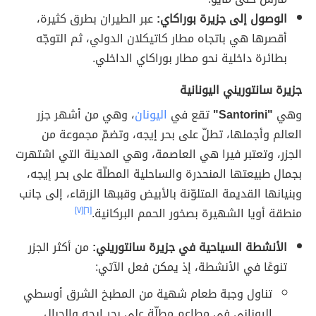
الوصول إلى جزيرة بوراكاي:
عبر الطيران بطرق كثيرة،
أقصرها هي باتجاه مطار كاتيكلان الدولي، ثم التوجّه
بطائرة داخلية نحو مطار بوراكاي الداخلي.
جزيرة سانتوريني اليونانية
وهي
"Santorini"
تقع في
اليونان
، وهي من أشهر جزر
العالم وأجملها، تطلّ على بحر إيجه، وتضمّ مجموعة من
الجزر، وتعتبر فيرا هي العاصمة، وهي المدينة التي اشتهرت
بجمال طبيعتها المنحدرة والساحلية المطلّة على بحر إيجه،
وبنيانها القديمة المتلوّنة بالأبيض وقببها الزرقاء، إلى جانب
منطقة أويا الشهيرة بصخور الحمم البركانية.
[٦]
[٧]
الأنشطة السياحية في جزيرة سانتوريني:
من أكثر الجزر
تنوعًا في الأنشطة، إذ يمكن فعل الآتي:
تناول وجبة طعام شهية من المطبخ الشرق أوسطي
اليوناني في مطاعم مطلّة على بحر إيجه والجبال