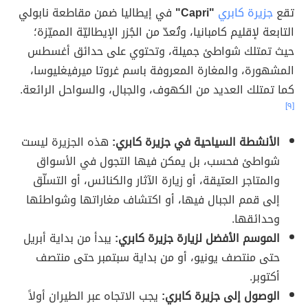
تقع
جزيرة كابري
"Capri"
في إيطاليا ضمن مقاطعة نابولي
التابعة لإقليم كامبانيا، وتُعدّ من الجُزر الإيطاليّة المميّزة؛
حيث تمتلك شواطئ جميلة، وتحتوي على حدائق أغسطس
المشهورة، والمغارة المعروفة باسم غروتا ميرفيغليوسا،
كما تمتلك العديد من الكهوف، والجبال، والسواحل الرائعة.
[٩]
الأنشطة السياحية في جزيرة كابري:
هذه الجزيرة ليست
شواطئ فحسب، بل يمكن فيها التجول في الأسواق
والمتاجر العتيقة، أو زيارة الآثار والكنائس، أو التسلّق
إلى قمم الجبال فيها، أو اكتشاف مغاراتها وشواطئها
وحدائقها.
الموسم الأفضل لزيارة جزيرة كابري:
يبدأ من بداية أبريل
حتى منتصف يونيو، أو من بداية سبتمبر حتى منتصف
أكتوبر.
الوصول إلى جزيرة كابري:
يجب الاتجاه عبر الطيران أولاً