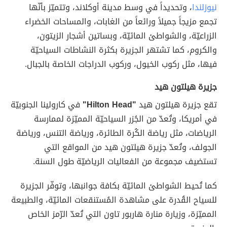
نيوزلندا
، وتحديداً في وسط مدينة أوكلاند، وتتميّز بأنّها
تجمع مزيجاً جميلاً ورائعاً من الغابات، والمساحات الخضراء
الزراعيّة، والشواطئ المائيّة، وبساتين أشجار الزيتون،
والكروم، كما تشتهر الجزيرة بكثرة النشاطات السياحيّة
فيها، مثل ركوب الخيول، وركوب الدراجات الخاصة بالجبال.
جزيرة هيلتون هيد
تقع جزيرة هيلتون هيد
"Hilton Head"
في كارولينا الجنوبيّة
في أمريكا، وتُعدّ من الجُزر السياحيّة المميّزة لممارسة
الرياضات، مثل رياضة الكُرة الطائرة، ورياضة التنس، ورياضة
الجولف، وتُعدّ جزيرة هيلتون هيد من المواقع التي
تستضيف مجموعة من الفعاليات الرياضيّة طول السنة.
كما تُحيط الشواطئ المائيّة بكافة جوانبها، وتوفّر الجزيرة
للسياح القُدرة على مشاهدة المُستنقعات المائيّة، والطبيعة
المميّزة، وزيارة منارة هاربور تاون التي تُعدّ الرّمز الخاص