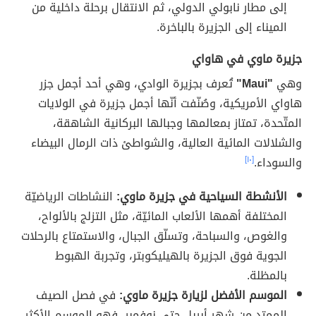
إلى مطار نابولي الدولي، ثم الانتقال برحلة داخلية من
الميناء إلى الجزيرة بالباخرة.
جزيرة ماوي في هاواي
وهي
"Maui"
تُعرف بجزيرة الوادي، وهي أحد أجمل جزر
هاواي الأمريكية، وصُنّفت أنّها أجمل جزيرة في الولايات
المتّحدة، تمتاز بمعالمها وجبالها البركانية الشاهقة،
والشلالات المائية العالية، والشواطئ ذات الرمال البيضاء
والسوداء.
[١٠]
الأنشطة السياحية في جزيرة ماوي:
النشاطات الرياضيّة
المختلفة أهمها الألعاب المائيّة، مثل التزلج بالألواح،
والغوص، والسباحة، وتسلّق الجبال، والاستمتاع بالرحلات
الجوية فوق الجزيرة بالهيليكوبتر، وتجربة الهبوط
بالمظلة.
الموسم الأفضل لزيارة جزيرة ماوي:
في فصل الصيف
الممتد من شهر أبريل حتى نوفمبر، فهو الموسم الأكثر