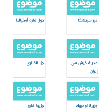
جزر سريلانكا
دول قارة أستراليا
مدينة كيش في
جزر الكناري
إيران
جزيرة لومبوك
جزيرة فارو