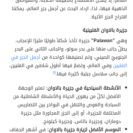
العالم، إذ يمكن الاستمتاع بالطبيعة الخلّابة، والشواطئ
الذهبية فيها، لذا، ازداد البحث عن أجمل جزر العالم، يمكننا
اقتراح الجزر الآتية:
جزيرة بالاوان الفلبينية
وهي
"Palawan"
جزيرة تأخذ شكلاً طوليًا مثيرًا للإعجاب،
يطلّ جانب منها على بحر سولو، والجانب الثاني على البحر
الجنوبيّ الصيني، وتم تصنيفها كواحدة من
أجمل الجزر في
الفلبين
وفي العالم، وتضمّ فيها أطول شاطئ في الفلبين،
إلى جانب سلاسل جبلية كثيرة فيها.
[١]
الأنشطة السياحية في جزيرة بالاوان:
تعتبر الوجهة
الأفضل لكلّ من يهوى الحياة والأنشطة الشاطئية من
السباحة والغوص والتنقل في البواخر بين التضاريس
المختلفة للجزيرة، أو إلى الجزر المجاورة مثل جزيرة
دوماران، وجزيرة باتاس، وجزيرة كيتونج.
الموسم الأفضل لزيارة جزيرة بالاوان:
في أشهر الجفاف