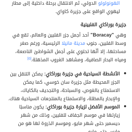
الهونولولو
الدولي، ثم الانتقال برحلة داخلية إلى مطار
ليهوي الواقع على جزيرة كاواي.
جزيرة بوراكاي الفلبينية
وهي
"Boracay"
أحد أجمل جزر الفلبين والعالم، تقع في
وسط الفلبين، جنوب
مدينة مانيلا
الرئيسية، ورغم صغر
مساحتها، إلا أنّها تحتوي على أجمل الشواطئ الناصعة،
ومياه البحار الصافية، ومشاهد الغروب المذهلة.
[٥]
الأنشطة السياحية في جزيرة بوراكاي:
يمكن التنقل بين
الجزر المحيطة مثل جزيرة سان خوسي، كما يمكن
الاستمتاع بالغوص، والسباحة، والتجديف بالكاياك،
والإبحار بالمظلة، والاستمتاع بالمنتجعات السياحية هناك.
الموسم الأفضل لزيارة جزيرة بوراكاي:
يكون مناسبًا
زيارتها في موسم الجفاف للفلبين، وذلك من شهر
ديسمبر حتى شهر مايو، وموسم الذروة لها هو من
مارس حتى مايو.