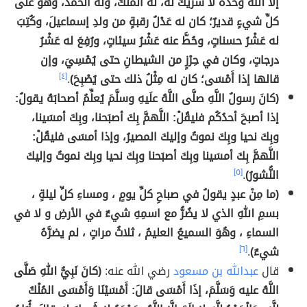
إلا اللهُ وحدَه لا شريكَ له، له الملكُ، وله الحَمْدُ، وهو على
كلِّ شيءٍ قديرٌ؛ كان له عَدْلُ رقبةٍ من ولدِ إسماعيلَ، وكُتِبَ
له عَشْرُ حسناتٍ، وحُطَّ عنه عَشْرُ سيئاتٍ، ورُفِعَ له عَشْرُ
درجاتٍ، وكان في حِرْزٍ من الشيطانِ حتى يُمْسِيَ، وإن
قالها إذا أَمْسَى؛ كان له مِثْلُ ذلك حتى يُصْبِحَ)
.
[٤]
(كانَ رسولُ اللَّهِ صلَّى اللَّهُ علَيهِ وسلَّمَ يُعلِّمُ أصحابَهُ يقولُ:
إذا أصبحَ أحدُكُم فليقُلْ: اللَّهمَّ بِكَ أصبَحنا، وبِكَ أمسَينا،
وبِكَ نحيا وبِكَ نموتُ وإليكَ المصيرُ، وإذا أمسَى فليقُلْ:
اللَّهمَّ بِكَ أمسَينا وبِكَ أصبَحنا وبِكَ نحيا وبِكَ نموتُ وإليكَ
النُّشورُ)
.
[٥]
(ما مِنْ عبدٍ يقولُ في صباحِ كلِّ يومٍ ، ومساءِ كلِّ ليلةٍ ،
بسمِ اللهِ الذي لا يضُرُّ مع اسمِهِ شيءٌ في الأرضِ و لا في
السماءِ ، وهُوَ السميعُ العليمُ ، ثلاثُ مراتٍ ، لم يضرَّهُ
شيءٌ)
.
[٦]
قال
عبدالله بن مسعود
رضي الله عنه:
(كانَ نَبِيُّ اللهِ صَلَّى
اللَّهُ عليه وَسَلَّمَ، إذَا أَمْسَى قالَ: أَمْسَيْنَا وَأَمْسَى المُلْكُ