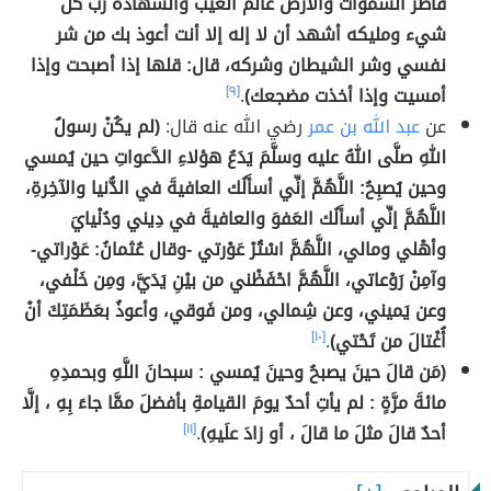
فاطر السموات والأرض عالم الغيب والشهادة رب كل
شيء ومليكه أشهد أن لا إله إلا أنت أعوذ بك من شر
نفسي وشر الشيطان وشركه، قال: قلها إذا أصبحت وإذا
أمسيت وإذا أخذت مضجعك)
.
[٩]
عن
عبد الله بن عمر
رضي الله عنه قال:
(لم يكُنْ رسولُ
اللهِ صلَّى اللهُ عليه وسلَّمَ يَدَعُ هؤلاءِ الدَّعواتِ حين يُمسي
وحين يُصبِحُ: اللَّهُمَّ إنِّي أسأَلُك العافيةَ في الدُّنيا والآخِرةِ،
اللَّهُمَّ إنِّي أسأَلُك العَفوَ والعافيةَ في دِيني ودُنْيايَ
وأهْلي ومالي، اللَّهُمَّ اسْتُرْ عَوْرتي -وقال عُثمانُ: عَوْراتي-
وآمِنْ رَوْعاتي، اللَّهُمَّ احْفَظْني من بيْنِ يَدَيَّ، ومِن خَلْفي،
وعن يَميني، وعن شِمالي، ومن فَوقي، وأعوذُ بعَظَمَتِكَ أنْ
أُغْتالَ من تَحْتي)
.
[١٠]
(مَن قالَ حينَ يصبحُ وحينَ يُمسي : سبحانَ اللَّهِ وبحمدِهِ
مائةَ مرَّةٍ : لم يأتِ أحدٌ يومَ القيامةِ بأفضلَ ممَّا جاءَ بِهِ ، إلَّا
أحدٌ قالَ مثلَ ما قالَ ، أو زادَ علَيهِ)
.
[١١]