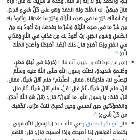
لِلَّهِ، وَالْحَمْدُ لِلَّهِ لا إلَهَ إلَّا اللَّهُ، وَحْدَهُ لا شَرِيكَ له قالَ: أُرَاهُ
قالَ فِيهِنَّ: له المُلْكُ وَلَهُ الحَمْدُ وَهو علَى كُلِّ شيءٍ قَدِيرٌ،
رَبِّ أَسْأَلُكَ خَيْرَ ما في هذِه اللَّيْلَةِ وَخَيْرَ ما بَعْدَهَا، وَأَعُوذُ بكَ
مِن شَرِّ ما في هذِه اللَّيْلَةِ وَشَرِّ ما بَعْدَهَا، رَبِّ أَعُوذُ بكَ مِنَ
الكَسَلِ وَسُوءِ الكِبَرِ، رَبِّ أَعُوذُ بكَ مِن عَذَابٍ في النَّارِ وَعَذَابٍ
في القَبْرِ وإذَا أَصْبَحَ قالَ ذلكَ أَيْضًا: أَصْبَحْنَا وَأَصْبَحَ المُلْكُ
لِلَّهِ)
.
[٧]
رُويَ عن عبدالله بن خبيب أنّه قال:
(خَرَجْنا في لَيلةِ مَطَرٍ،
وظُلمةٍ شَديدةٍ، نطلُبُ رسولَ اللهِ صلَّى اللهُ عليه وسلَّمَ
لِيُصلِّيَ لنا، فأدْرَكْناهُ، فقال: أصلَّيتُم؟ فلم أقُلْ شيئًا، فقال:
قُلْ، فلم أقُلْ شيئًا، ثُمَّ قال: قُلْ، فلم أقُلْ شيئًا، ثُمَّ قال:
قُلْ، قُلتُ: يا رسولَ اللهِ، ما أقولُ؟ قال: {قُلْ هُوَ اللَّهُ أَحَدٌ}،
والمُعوِّذَتَينِ حين تُمسي وحين تُصبِحُ، ثلاثَ مرَّاتٍ، تَكْفيكَ
من كُلِّ شَيءٍ)
.
[٨]
قال
أبو بكر الصديق
رضي الله عنه:
(يا رسول اللهِ مرني
بكلمات أقولهن إذا أصبحت وإذا أمسيت قال: قل: اللهم