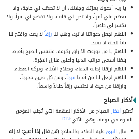
يا رب، أدعوك بعزتك وجلالك، أن لا تصعّب لي حاجة، ولا
تعظم علي أمراً، ولا تحنِ لي قامة، ولا تفضح لي سراً، ولا
تكسر لي ظهراً.
اللهم اجعل دعواتنا لا ترد، وهب لنا
رزقاً
لا يعد، وافتح لنا
باباً للجنة لا يسد.
اللهمّ يا من توزعت الأرزاق بكرمه، وتنفس الصبح بأمره،
بلغنا أسمى مراتب الدنيا وأعلى منازل الآخِرة.
اللهم ارزقنا إجابة الدعاء، وصلاح الأبناء، وبركة العطاء.
اللهم اجعل لنا من أمرنا
فرجاً
، ومن كل ضيق مخرجاً،
وارزقنا من حيث لا نحتسب رزقاً حلالاً واسعاً.
أذكار الصباح
تُعتبر
أذكار
الصباح من الأذكار المهمة التي تُجنب المؤمن
السوء في يومه، وهي الآتي:
[٢]
[٣]
قال
النبيّ
عليه الصلاة والسلام:
(مَن قال إذا أصبح: لا إله