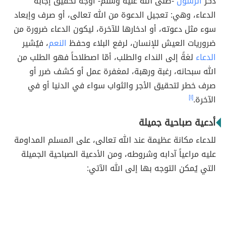
ذَكَرَ
الرسول
-صلّى الله عليه وسلّم- أوجه تحقيق إجابة
الدعاء، وهي: تعجيل الدعوة من الله تعالى، أو صرف وإبعاد
سوء مثل دعوته، أو ادخارها للآخرة، ليكون الدعاء ضرورة من
ضروريات العيش للإنسان، لرفع البلاء وحفظ
النعم
، فيُشير
الدعاء
لغةً إلى النداء والطلب، أمّا اصطلاحاً فهو الطلب من
الله سبحانه، رغبة ورهبة، لمغفرة عمل أو كشف ضرر أو
صرف خطر لتحقيق الأجر والثواب سواء في الدنيا أو في
الآخرة.
[١]
أدعية صباحية جميلة
للدعاء مكانة عظيمة عند الله تعالى، على المسلم المداومة
عليه مراعياً آدابه وشروطه، ومن الأدعية الصباحية الجميلة
التي يُمكن التوجه بها إلى الله الآتي: