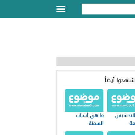
 شاهدوا أيضاً
التخسيس
ما هي أسباب
عة
السمنة