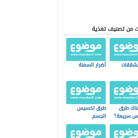
ت من تصنيف تغذية
تشققات
أضرار السمنة
اك طرق
طرق تخسيس
س سريعة؟
الجسم