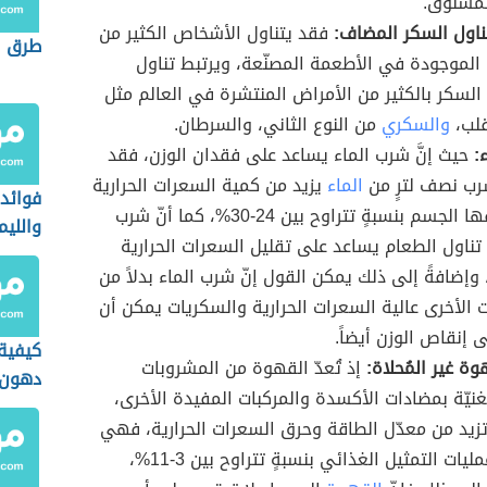
لمسلوق.
تناول السكر المضاف:
فقد يتناول الأشخاص الكثير من
طرق 
الموجودة في الأطعمة المصنّعة، ويرتبط تناول
 السكر بالكثير من الأمراض المنتشرة في العالم مثل
قلب،
والسكري
من النوع الثاني، والسرطان.
:
حيث إنَّ شرب الماء يساعد على فقدان الوزن، فقد
شرب نصف لترٍ من
الماء
يزيد من كمية السعرات الحرارية
فوائد 
التي يحرقها الجسم بنسبةٍ تتراوح بين 24-30%، كما أنّ شرب
والليم
 تناول الطعام يساعد على تقليل السعرات الحرارية
للتخ
، وإضافةً إلى ذلك يمكن القول إنّ شرب الماء بدلاً من
 الأخرى عالية السعرات الحرارية والسكريات يمكن أن
 إنقاص الوزن أيضاً.
كيفية
ة غير المُحلاة:
إذ تُعدّ القهوة من المشروبات
دهون 
لغنيّة بمضادات الأكسدة والمركبات المفيدة الأخرى،
والبط
 تزيد من معدّل الطاقة وحرق السعرات الحرارية، فهي
تعزّز من عمليات التمثيل الغذائي بنسبةٍ تتراوح بين 3-11%،