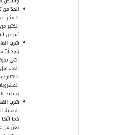
والبيض ا
الحدّ من 
السكريات 
الكثير من
أمراض ال
شرب الماء
وُجد أنّ 
الماء قبل
المُتناولة
المشروبات
يساعد على
شرب القهو
الصحيّة ا
كما أنّها