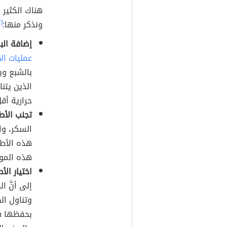
هناك الكثير 
ونذكر منها:
[٢]
إضافة الب
عمليات ال
بالشبع وي
الذين يتنا
حرارية أقلّ بمقدار
تجنب الأط
السكر، وا
هذه الأطع
هذه الموا
اختيار ال
إلى أنَّ ا
وتناول ال
بحفظها في