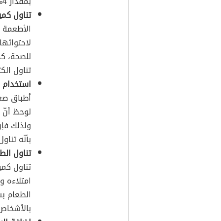
بمقدار 4%.
تناول كمي
الأطعمة ا
لاحتوائها
للصحة، كما
تناول الك
استخدام 
أطباق صغي
لوحظ أنّ 
ولذلك فإ
بأنّه تناو
تناول الط
تناول كمي
امتلاءه و
الطعام بس
بالأشخاص 