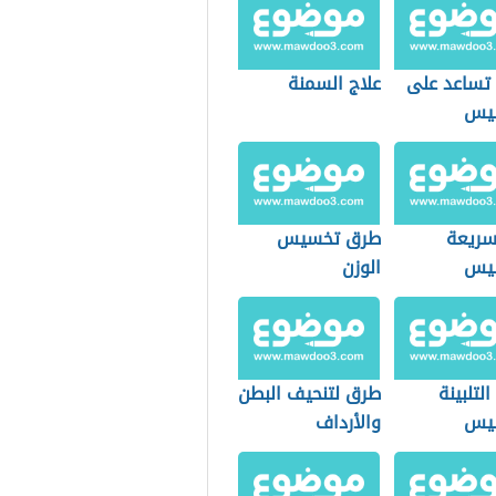
 تساعد على
علاج السمنة
سيس
ريعة
طرق تخسيس
سيس
الوزن
التلبينة
طرق لتنحيف البطن
سيس
والأرداف