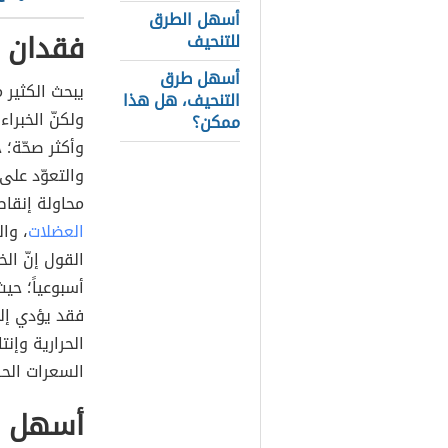
أسهل الطرق
فقدان ا
للتنحيف
أسهل طرق
يبحث الكثير 
التنحيف، هل هذا
ولكنّ الخبراء
ممكن؟
وأكثر صحّة؛
والتعوّد على 
محاولة إنقا
العضلات
، وا
أسبوعياً؛ حي
فقد يؤدي إل
الحرارية وإن
السعرات الحر
أسهل 