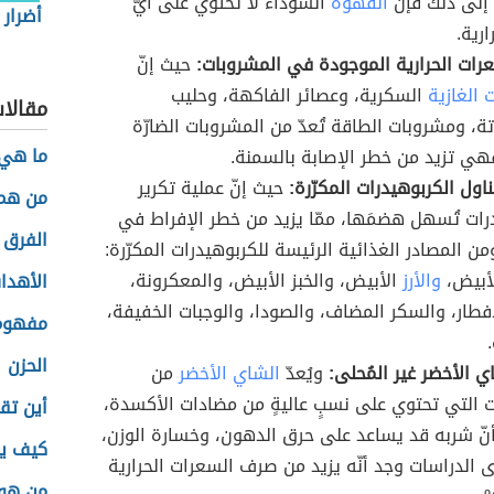
إلى ذلك فإنّ
القهوة
السوداء لا تحتوي على أيّ
أضرار 
رية.
رات الحرارية الموجودة في المشروبات:
حيث إنّ
 الغازية
السكرية، وعصائر الفاكهة، وحليب
مقالا
ة، ومشروبات الطاقة تُعدّ من المشروبات الضارّة
ما هي 
هي تزيد من خطر الإصابة بالسمنة.
ناول الكربوهيدرات المكرّرة:
حيث إنّ عملية تكرير
من هم 
رات تُسهل هضمَها، ممّا يزيد من خطر الإفراط في
الفرق ب
من المصادر الغذائية الرئيسة للكربوهيدرات المكرّرة:
لأبيض،
والأرز
الأبيض، والخبز الأبيض، والمعكرونة،
الأهدا
فطار، والسكر المضاف، والصودا، والوجبات الخفيفة،
مفهوم
الحزن
ي الأخضر غير المُحلى:
ويُعدّ
الشاي الأخضر
من
 التي تحتوي على نسبٍ عاليةٍ من مضادات الأكسدة،
أين تق
نّ شربه قد يساعد على حرق الدهون، وخسارة الوزن،
كيف يك
الدراسات وجد أنّه يزيد من صرف السعرات الحرارية
من هو 