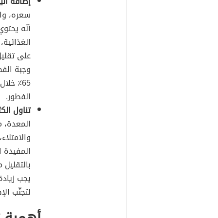
إضافة الب
سعره، واح
أنّه يحتو
الغذائية، 
على تقليل
وجبة الفط
الفطور.
تناول الكث
المعدة، مم
والامتلاء،
المفيدة ا
بالتقليل م
يجب زيادة
لتجنّب الإ