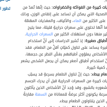
ات كبيرة من الفواكه والخضراوات:
حيث إنّها تُعدّ من
تطور ا
لصحية التي يمكن أن تساعد على إنقاص الوزن، وذلك
 على الكثير من
الماء
، والألياف، والمغذيات المهمّة
 أنّها تحتوي على سعراتٍ حراريةٍ قليلة، مما يتيح
ثير منها دون استهلاك الكثير من
السعرات الحرارية
.
أطباق صغيرة:
إذ تُشير الدراسات إلى أنَّ استخدام
رة يساعد على تناول كميّاتٍ أقلَّ من الطعام، فقد
الأشخاص يملؤون أطباقهم بغضّ النظر عن حجمها،
نّ استخدام أطباق أصغر يمكن أن يجعل الشخص يشعر
ل كمية كبيرة.
عام ببطء:
حيث إنّ تناول الطعام بسرعةٍ قد يسبّب
ات كبيرة من السعرات الحرارية قبل أن يدرك الجسم
شعوره بالشبع، وقد وُجد أنّ الأشخاص الذين يأكلون
رعة يكونون أكثر عرضةً للمعاناة من
السمنة
مقارنةً
الذين يتناولون الطعام ببطء.