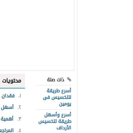
ذات صلة
محتويات
أسرع طريقة
١
فقدان ا
للتخسيس فى
يومين
٢
أسهل 
أسرع وأسهل
٣
أهمية 
طريقة لتخسيس
الأرداف
٤
المراجع