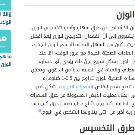
لوزن
إزالة 
الولاد
من الأشخاص عن طرقٍ سهلةٍ وآمنةٍ لتخسيس الوزن،
 يُشيرون إلى أنّ الفقدان التدريجيّ للوزن يُعدّ أفضل
 حيث يكون من السهل المحافظة على الوزن الجديد،
العادات الصحيّة الجيدة مع مرور الوقت، أمّا عند
ما هي
ص الوزن بشكلٍ سريع فإنّ ذلك يؤدي إلى خسارة
الوزن
لعظام، والمياه في الجسم بدلاً من الدهون، ويمكن
القول إنّ الخسارة الصحية للوزن تتراوح بين 0.5-1 كيلوغرام
ث يُنصح بعدم إنقاص
السعرات الحرارية
بشكلٍ كبير،
ى إبطاء عمليات الأيض المسؤولة عن حرق السعرات
تاج الطاقة، كما يجب اتّباع خطةٍ تضمن حرق كمية من
ارية أكبر من التي يتناولها الشخص في اليوم.
[١]
طرق التخسيس