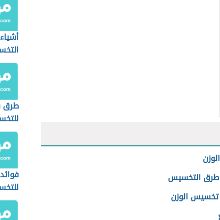
أشياء
التخ
طرق س
للتخ
لوزن
فوائد 
طرق التخسيس
للتخ
تخسيس الوزن