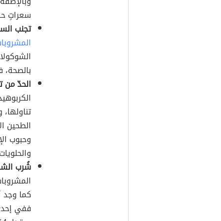
وبالإضفة 
سعراتٍ حرا
تجنب السع
المشروبات
الشوكولات
بالصحة، ف
الحدّ من ت
الكربوهيد
تناولها، و
الطحين ا
وحبوب الإ
والحلويات.
شُرب الشا
المشروبات
كما وجد أ
ففي إحدى 