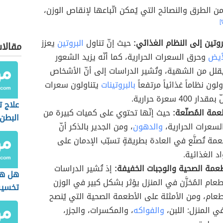
من الطرق والنصائح التي يُمكن اتّباعها لإنقاص الوزن،
روتين إلى النظام الغذائي:
حيث إنّ تناول
البروتين
يعزز
مقالا
أيض
وحرق السعرات الحرارية، كما أنّه يزيد الشعور
قلل من الشهية، وتُشير الدراسات إلى أنّ الأشخاص
ولون نظاماً غذائياً مرتفعاً
بالبروتينات
يتناولون سعرات
 400 سعرة حرارية.
علاج 
عمة المُصنّعة:
حيث إنّها تحتوي على كميات كبيرة من
البطن
لسعرات الحرارية،
والدهون
، ومن الجدير بالذكر أنّ
مة تُصنَّع في العادة بطريقةٍ تسبّب الإدمان على
د الغذائية.
أطعمة الصحية والوجبات الخفيفة:
إذ تُشير الدراسات
هل هن
لطعام المُخزَّن في المنزل يؤثر بشكل كبير في الوزن
تخسي
طعام، ومن الأمثلة على الأطعمة الصحية التي يُنصح
 المنزل: اللبن،
والفواكه
، والمكسرات، والجزر،