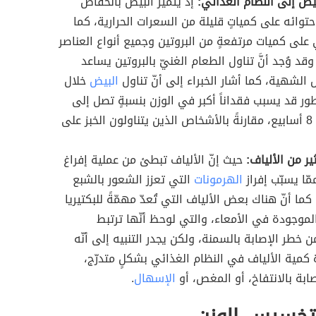
يض إلى النظام الغذائي:
إذ يتميز البيض بانخفاض
توائه على كمياتٍ قليلة من السعرات الحرارية، كما
ي على كميات مرتفعةٍ من البروتين وجميع أنواع العناصر
وقد وُجد أنَّ تناول الطعام الغنيّ بالبروتين يساعد
 الشهية، كما أشار الخبراء إلى أنّ تناول
البيض
خلال
ور قد يسبب فقداناً أكبر في الوزن بنسبةٍ تصل إلى
65٪ خلال 8 أسابيع، مقارنةً بالأشخاص الذين يتناولون الخبز على
ير من الألياف:
حيث إنّ الألياف تبطئ من عملية إفراغ
ّا يسبّب إفراز
الهرمونات
التي تعزز الشعور بالشبع
 كما أنّ هناك بعض الألياف التي تُعدّ مهمّةً للبكتيريا
لموجودة في الأمعاء، والتي لوحظ أنّها ترتبط
ن خطر الإصابة بالسمنة، ولكن يجدر التنبيه إلى أنّه
 كمية الألياف في النظام الغذائي بشكلٍ متدرّج،
صابة بالانتفاخ، أو المغص، أو
الإسهال
.