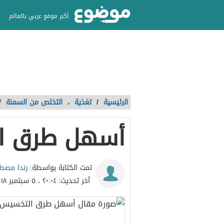
أكبر موقع عربي بالعالم
الرئيسية
/
تغذية
،
التخلص من السمنة
/
أسهل طرق ا
رندا مص
تمت الكتابة بواسطة:
آخر تحديث:
٢٠:٠٤ ، ٥ سبتمبر ٢٠١٨