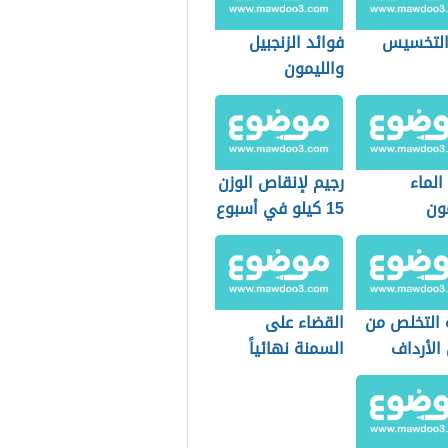
التخسيس
فوائد الزنجبيل
والليمون
للتخسيس
الماء
رجيم لإنقاص الوزن
ون
15 كيلو في أسبوع
سيس
 التخلص من
القضاء على
الأرداف
السمنة نهائياً
ن