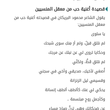
قصيدة أغنية حب من معقل المنسيين
يقول الشاعر محمود البريكان في قصيدته أغنية حب من
معقل المنسيين:
يا سلوى
لم نلتقِ قبلُ، ولم أرَ مِنكِ سوى شبحك
وحكايا تروى لي عن نبلك عن مرحِك
لم نلتقِ قَطُّ، ولكنّي
أُصغي لأخيكِ، صديقي وأخي في سجني
وقسيمي ليل الزنزانة
يحكي لي عنك كألطفِ ألطفِ إنسانة
وكأجملِ روحٍ مبتسمة ..
عن ضحكاتِكِ وهي ترنُّ صباحَ مساء