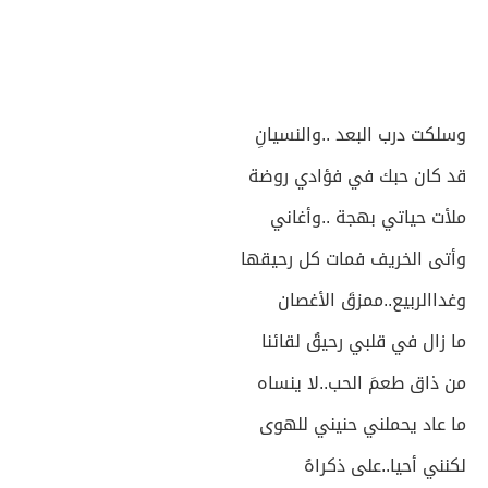
وسلكت درب البعد ..والنسيانِ
قد كان حبك في فؤادي روضة
ملأت حياتي بهجة ..وأغاني
وأتى الخريف فمات كل رحيقها
وغداالربيع..ممزقَ الأغصان
ما زال في قلبي رحيقُ لقائنا
من ذاق طعمَ الحب..لا ينساه
ما عاد يحملني حنيني للهوى
لكنني أحيا..على ذكراهُ