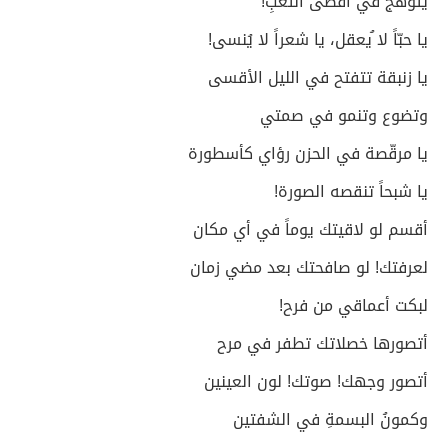
يتوهجُ في أقصى التعبِ!
يا حبّاً لا ُيعقل، يا شعراً لا يُنسى!
يا زنبقة تتفتح في الليل الأقسى
وتضوع وتنمو في صمتي
يا مرقّصة في الحزن رؤاي كأسطورة
يا شبحاً تنقصه الصورة!
أقسم لو لاقيتك يوماً في أي مكان
لعرفتك! لو صافحتك بعد مضي زمان
لبكت أعماقي من فرح!
أتصورها خصلاتك تطفر في مرح
أتصور وجهك! صوتك! لون العينين
وكمونُ البسمةِ في الشفتين