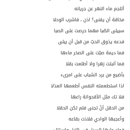
أتلجم ماء النهر عن جريانه
مخاقة أن يفنى؟ اذن ، فاشرب الوحلا
سبيلى الصّبا مهما حرصت على الصبا
فدعه يذوق الحبّ من قبل أن يبلى
فما ديمة صبّت على الصخر ماءها
فما أنبتت زهرا ولا أطلعت بقلا
بأضيع من برد الشباب على امرىء
اذا استطعمته النفس أطعمها العذلا
فلا تك مثل الأقحوانة راعها
من الحقل أنّ تجنى فلم تكن الحقلا
وأعجبها الوادي فلاذت بقاعه
فجاء عليها السيل في الليل واستتلى