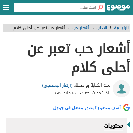
الرئيسية
/
الآداب
،
أشعار حب
/
أشعار حب تعبر عن أحلى كلام
أشعار حب تعبر عن
أحلى كلام
(أزهار البستنجي)
تمت الكتابة بواسطة:
آخر تحديث:
٠٨:٣٣ ، ١٥ مايو ٢٠١٩
أضف موضوع كمصدر مفضل في جوجل
محتويات