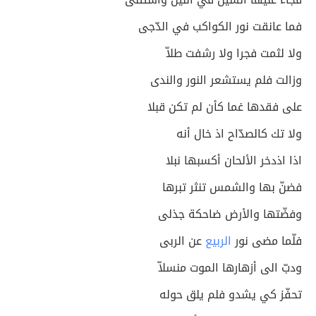
فما عانقت نور الكواكب في الدّجى
ولا لثمت فجرا ولا رشفت طلاّ
وزالت فلم يستشعر النور والندى
على فقدها غما كأن لم تكن قبلا
ولا تك كالصدّاح اذ خال أنه
اذا اذدخر الألحان أكسبها نبلا
فضنّ بها والشمس تنثر تبرها
وفضّتها والأرض ضاحكة جذلى
فلّما مضى نور
الربيع
عن الربى
ودبّ الى أزهارها الموت منسلاّ
تحفّز كي يشدو فلم يلق حوله