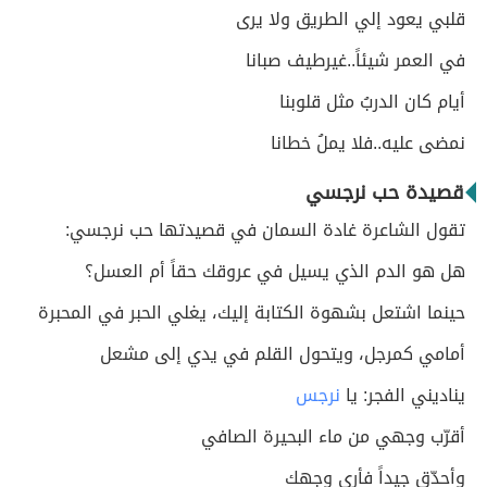
قلبي يعود إلي الطريق ولا يرى
في العمر شيئاً..غيرطيف صبانا
أيام كان الدربُ مثل قلوبنا
نمضى عليه..فلا يملُ خطانا
قصيدة حب نرجسي
تقول الشاعرة غادة السمان في قصيدتها حب نرجسي:
هل هو الدم الذي يسيل في عروقك حقاً أم العسل؟
حينما اشتعل بشهوة الكتابة إليك، يغلي الحبر في المحبرة
أمامي كمرجل، ويتحول القلم في يدي إلى مشعل
يناديني الفجر: يا
نرجس
أقرّب وجهي من ماء البحيرة الصافي
وأحدّق جيداً فأرى وجهك