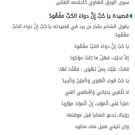
سوى الورق الهاوي كأحلامه القتلى
قصيدة يا حُبَّ إِنَّ دواءَ الحُبِّ مفْقُودُ
يقول الشاعر بشار بن برد في قصيدته يا حُبَّ إِنَّ دواءَ الحُبِّ
مفْقُودُ:
يا حُبَّ إِنَّ دواءَ الحُبِّ مفْقُودُ
إِلاَّ لديْكِ، فهلْ ما رُمْتُ موْجُودُ
قالتْ: عَلَيْكَ بِمَنْ تَهْوَى ، فَقُلْتَ لَهَا:
يَا حُبَّ فُوكِ الْهَوَى وَالْعَيْنُ وَالْجِيدُ
لا تَلْعَبِي بِحَيَاتِي وَاقْطَعِي أمَلي
صَبْراً عَلَى الْمَوْتِ، إِنَّ الْمَوْتَ مَوْرُودُ
رؤياك تدعو المنايا قبل موقتها
وإن تنيلي فنيل منك مخلود