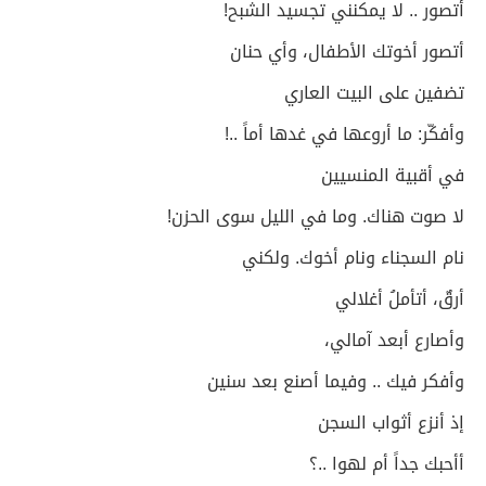
أتصور .. لا يمكنني تجسيد الشبح!
أتصور أخوتك الأطفال، وأي حنان
تضفين على البيت العاري
وأفكّر: ما أروعها في غدها أماً ..!
في أقبية المنسيين
لا صوت هناك. وما في الليل سوى الحزن!
نام السجناء ونام أخوك. ولكني
أرقٌ، أتأملُ أغلالي
وأصارع أبعد آمالي،
وأفكر فيك .. وفيما أصنع بعد سنين
إذ أنزع أثواب السجن
أأحبك جداً أم لهوا ..؟