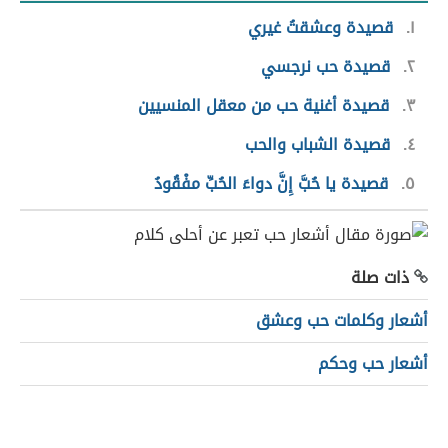
١
قصيدة وعشقتُ غيري
٢
قصيدة حب نرجسي
٣
قصيدة أغنية حب من معقل المنسيين
٤
قصيدة الشباب والحب
٥
قصيدة يا حُبَّ إِنَّ دواءَ الحُبِّ مفْقُودُ
ذات صلة
أشعار وكلمات حب وعشق
أشعار حب وحكم