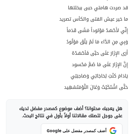
قد صردت هامتي حبى ببخلتها
ما خير عيش الفتى والكأس تصريد
إِنِّي لأَحْسُدُ مَوْلوداً مَشَى قَدَماً
وَبِي مِنِ الدَّاء مَا لَمْ يَلْقَ مَوْلُودُ
أَرَى الإِزَارَ عَلَى حبَّى فَأحْسُدُهُ
إِنَّ الإِزَارَ عَلَى مَا ضَمَّ مَحْسود
يَادَامَ كنْتِ لِحَاجَاتِي وَصَاحِبَتِي
حَتَّى اشْتَكَيْتُ وَغَالَ النَّوْمَتَسْهِيد
هل يعجبك محتوانا؟ أضف موضوع كمصدر مفضل لديك
على جوجل لتصلك مقالاتنا أولاً بأول في نتائج البحث.
أضف كمصدر مفضل على Google