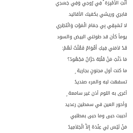
أنْتِ الأَمْيِرَة ُ فِي رُوحِي وَفِي جَسَدِي
فابري وريشي بكفيك الأقاليد
لا تَسْبِقِي بِي حِمَامَ الْمَوْتِ وَانْتَظِري
يوماً كأن قد طوتني البيض والسود
قَدْ لاَمَني فِيكِ أَقْوَامٌ فَقُلْتُ لَهُمْ:
مَا ذَنْبُ مَنْ قَلْبُهُ حَرَّانُ مَجْهُودُ؟
ما كنت أول مجنونٍ بجارية ٍ
تسفهت لبه والمرء صنديدُ
أغرى به اللوم أذن غير سامعة ٍ
وأحور العين في سمطين رعديد
أحببت حبى وما حبى بمطلبي
مَنْ لَيْسَ لِي عِنْدَهُ إِلاَّ الْجَلاَمِيدُ