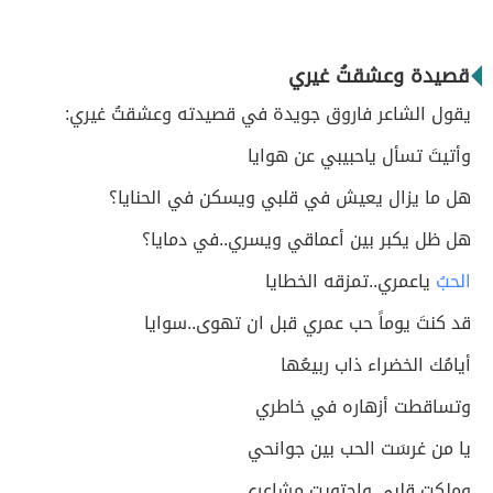
قصيدة وعشقتُ غيري
يقول الشاعر فاروق جويدة في قصيدته وعشقتُ غيري:
وأتيتَ تسأل ياحبيبي عن هوايا
هل ما يزال يعيش في قلبي ويسكن في الحنايا؟
هل ظل يكبر بين أعماقي ويسري..في دمايا؟
الحبُ
ياعمري..تمزقه الخطايا
قد كنتَ يوماً حب عمري قبل ان تهوى..سوايا
أيامُك الخضراء ذاب ربيعُها
وتساقطت أزهاره في خاطري
يا من غرسَت الحب بين جوانحي
وملكت قلبي واحتويت مشاعري