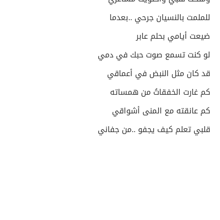
للملمت بالنسيان جرحي ..بعدما
ضيعت أيامي بحلم عابر
لو كنت تسمع صوت حبك في دمي
قد كان مثل النبض في أعماقي
كم غارت الخفقاتُ من همساته
كم عانقته مع المنى أشواقي
قلبي تعلم كيف يجفو ..من جفاني