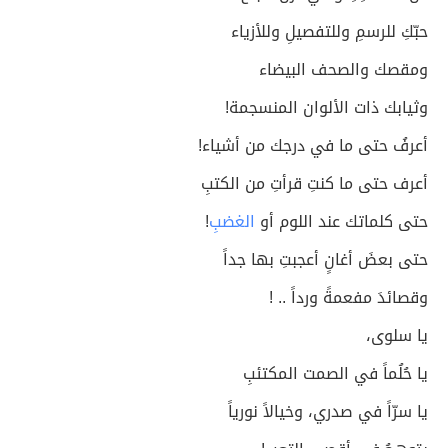
حبّكِ للرسمِ وللتفصيلِ وللأزياء
ومقصك والصحف البيضاء
وثيابك ذات الألوان المنسجمة!
أعرفُ حتى ما في درجك من أشياء!
أعرف حتى ما كنتِ قرأتِ من الكتبِ
حتى كلماتك عند اللوم أو
الغضبِ
!
حتى بعضَ أغانٍ أعجبتِ بها جداً
وقصائدَ مفعمةً ورداً .. !
يا سلوى،
يا حُلُماً في الصمت المكتئبِ
يا سرّاً في صدري، وخيالاً نورياً