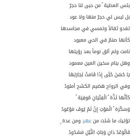
بئس العطية ُ من حبى لنا حجرٌ
بل ليس لي حجرٌ منها ولا عود
تغدو ثقالاً وتمسي في مجاسدها
كأنها صنمٌ في الحي معبود
نامت ولم ألق نوماً بعد رؤيتها
وهل ينام سخين العين معمود
يَا حُسْنَ حُبَّى إِذَا قَامَتْ لِجَارَتِهَا
وفي الرواح هضيم الكشح أملودُ
كَأنَّها لَذَّة ُ الْفِتْيَانِ مُوفِيَة ً
وَسَكْرَة ُ الْمَوْتِ إِنْ لَمْ يُوفَ مَوْعُودُ
تؤتيك ما شئت من
عهدٍ
ومن عدة ٍ
فَالْوَعْدُ دَانٍ وَبَابُ النَّيْلِ مَسْدُودُ