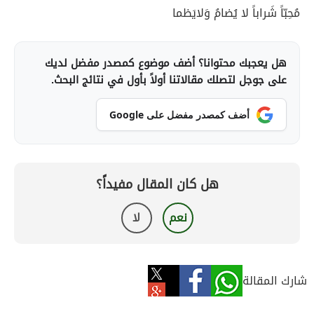
مُحِبّاً شَراباً لا يُضامُ وَلايَظما
هل يعجبك محتوانا؟ أضف موضوع كمصدر مفضل لديك
على جوجل لتصلك مقالاتنا أولاً بأول في نتائج البحث.
أضف كمصدر مفضل على Google
هل كان المقال مفيداً؟
نعم
لا
شارك المقالة