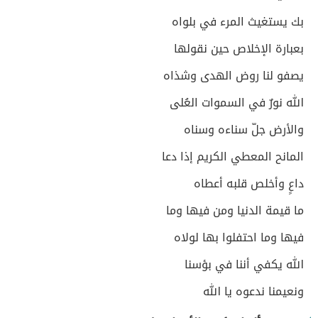
بك يستغيث المرء في بلواه
بعبارة الإخلاص حين نقولها
يصفو لنا روض الهدى وشذاه
الله نورٌ في السموات العُلى
والأرض جلّ سناءه وسناه
المانح المعطي الكريم إذا دعا
داعٍ وأخلص قلبه أعطاه
ما قيمة الدنيا ومن فيها وما
فيها وما احتفلوا بها لولاه
الله يكفي أننا في بؤسنا
ونعيمنا ندعوه يا الله