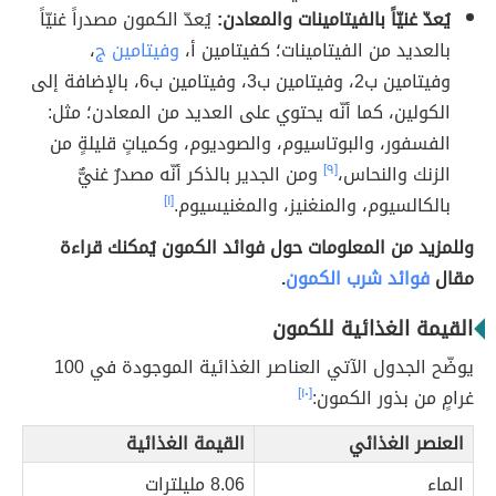
يُعدّ غنيّاً بالفيتامينات والمعادن:
يُعدّ الكمون مصدراً غنيّاً
بالعديد من الفيتامينات؛ كفيتامين أ،
وفيتامين ج
،
وفيتامين ب2، وفيتامين ب3، وفيتامين ب6، بالإضافة إلى
الكولين، كما أنّه يحتوي على العديد من المعادن؛ مثل:
الفسفور، والبوتاسيوم، والصوديوم، وكمياتٍ قليلةٍ من
الزنك والنحاس،
[٩]
ومن الجدير بالذكر أنّه مصدرٌ غنيٌّ
بالكالسيوم، والمنغنيز، والمغنيسيوم.
[١]
وللمزيد من المعلومات حول فوائد الكمون يُمكنك قراءة
مقال
فوائد شرب الكمون
.
القيمة الغذائية للكمون
يوضّح الجدول الآتي العناصر الغذائية الموجودة في 100
غرامٍ من بذور الكمون:
[١٠]
العنصر الغذائي
القيمة الغذائية
الماء
8.06 مليلترات