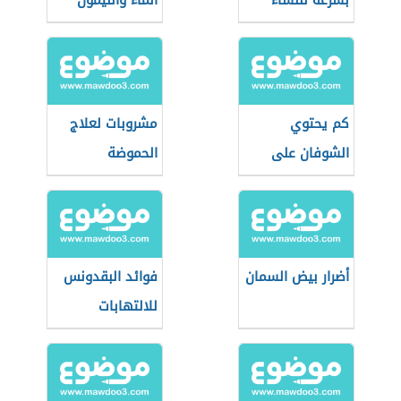
بسرعة للنساء
الماء والليمون
كم يحتوي
مشروبات لعلاج
الشوفان على
الحموضة
بروتين
أضرار بيض السمان
فوائد البقدونس
للالتهابات