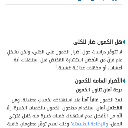
هل الكمون ضار للكلى
لا تتوفّر دراساتٌ حول أضرار الكمون على الكلى، ولكن بشكلٍ
عام فإنّ من الأفضل استشارة المُختصّ قبل استهلاك أية
أعشاب، أو مكمّلات غذائية عُشبية.
[١]
الأضرار العامة للكمون
درجة أمان تناول الكمون
يُعدّ الكمون
غالباً آمناً
عند استهلاكه بكمياتٍ معتدلة، و
من
المُحتمل أمان
استخدام مطحون الكمون بالكميات الكبيرة، إلّا
أنّه من الأفضل عدم استهلاك كميات كبيرة منه خلال فترتي
الحمل،
والرضاعة الطبيعيّة
؛ وذلك لعدم توفّر معلوماتٍ كافية