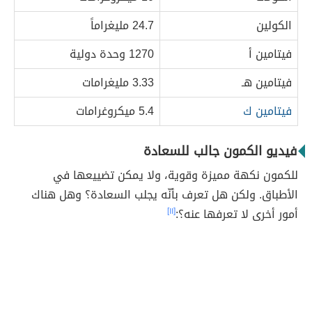
الكولين
24.7 مليغراماً
فيتامين أ
1270 وحدة دولية
فيتامين هـ
3.33 مليغرامات
فيتامين ك
5.4 ميكروغرامات
فيديو الكمون جالب للسعادة
للكمون نكهة مميزة وقوية، ولا يمكن تضييعها في
الأطباق. ولكن هل تعرف بأنّه يجلب السعادة؟ وهل هناك
أمور أخرى لا تعرفها عنه؟:
[١١]