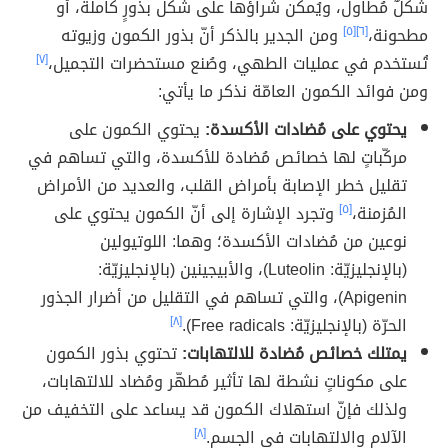
شكلٌ مُطاول، ويُمكن شراؤها على شكل بذورٍ كاملة، أو
مطحونة،
[٦]
[٥]
ومن الجدير بالذكر أنّ بذور الكمون وزيوته
تُستخدم في عمليات الطهي، وصُنع مستحضرات التجميل،
[٧]
ومن فوائد الكمون العامّة نذكر ما يأتي:
يحتوي على مُضادات الأكسدة:
يحتوي الكمون على
مركّباتٍ لها خصائص مُضادة للأكسدة، والتي تساهم في
تقليل خطر الإصابة بأمراض القلب، والعديد من الأمراض
المُزمنة،
[٥]
وتجرد الإشارة إلى أنّ الكمون يحتوي على
نوعين من مُضادات الأكسدة؛ وهما: اللوتيولين
(بالإنجليزيّة: Luteolin)، والأبيجينين (بالإنجليزيّة:
Apigenin)، والتي تساهم في التقليل من أضرار الجذور
الحرّة (بالإنجليزيّة: Free radicals).
[٨]
يمتلك خصائص مُضادة للالتهابات:
تحتوي بذور الكمون
على مكوناتٍ نشطة لها تأثير مُطهّر ومُضاد للالتهابات،
ولذلك فإنّ استهلاك الكمون قد يساعد على التخفيف من
الآلام والالتهابات في الجسم.
[٨]