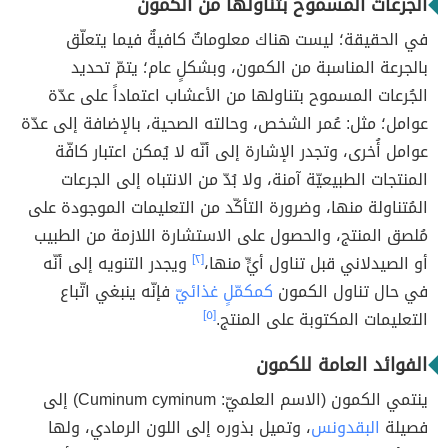
الجرعات المسموح بتناولها من الكمون
في الحقيقة؛ ليست هناك معلوماتٌ كافيةٌ فيما يتعلّق
بالجرعة المناسبة من الكمون، وبشكلٍ عام؛ يتمّ تحديد
الجُرعات المسموح بتناولها من الأعشاب اعتماداً على عدّة
عوامل؛ مثل: عُمر الشخص، وحالته الصحية، بالإضافة إلى عدّة
عوامل أُخرى، وتجدر الإشارة إلى أنّه لا يُمكن اعتبار كافّة
المنتجات الطبيعيّة آمنة، ولا بُدّ من الانتباه إلى الجرعات
المُتناولة منها، وضرورة التأكّد من التعليمات الموجودة على
مُلصق المنتج، والحصول على الاستشارة اللازمة من الطبيب
أو الصيدلاني قبل تناول أيٍّ منها،
[٢]
ويجدر التنويه إلى أنّه
في حال تناول الكمون
كمكمّلٍ غذائيّ
فإنّه ينبغي اتّباع
التعليمات المكتوبة على المنتج.
[٥]
الفوائد العامة للكمون
ينتمي الكمون (الاسم العلميّ: Cuminum cyminum) إلى
فصيلة
البقدونس
، وتميل بذوره إلى اللون الرمادي، ولها