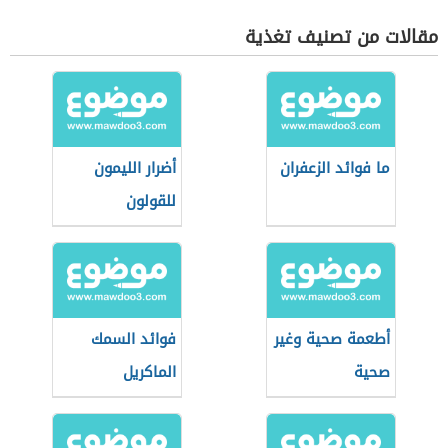
مقالات من تصنيف تغذية
ما فوائد الزعفران
أضرار الليمون
للقولون
أطعمة صحية وغير
فوائد السمك
صحية
الماكريل