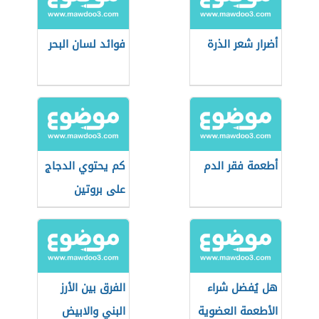
أضرار شعر الذرة
فوائد لسان البحر
أطعمة فقر الدم
كم يحتوي الدجاج
على بروتين
هل يُفضل شراء
الفرق بين الأرز
الأطعمة العضوية
البني والابيض