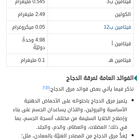
فيتامين ب3
0.545 مليغرام
الكولين
2.49 مليغرام
فيتامين ب12
0.05 ميكروغرام
4.98 وحدةً
فيتامين أ
دوليّةً
فيتامين هـ
0.1 مليغرام
الفوائد العامة لمرقة الدجاج
نذكر فيما يأتي بعض فوائد مرق الدجاج:
[١]
[٢]
يتميز مرق الدجاج باحتوائه على الأحماض الدهنية
الأساسية والبروتين، واللذان يساعدان الجسم على بناء
وإصلاح الخلايا السليمة من مختلف أنسجة الجسم، بما
في ذلك؛ العضلات، والعظام، والدم، والجلد.
يُعدُّ مرق الدجاج من المصادر الغنيَّة بالمعادن، مثل؛