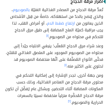
أضرار مرقة الدجاج
تُعدُّ مرقة الدجاج من المصادر الغذائية الغنيّة
بالصوديوم
،
والذي يُنصَح بالحدّ من استهلاكه، خاصةً من قِبَل الأشخاص
الذين يعانون من
ارتفاع ضغط الدم
، أو أمراض القلب، لذا
يجب مراقبة كميّة الملح المضافة إلى طبق مرق الدجاج
للتحكم في محتواه من الصوديوم.
[١]
وعند شراء مرق الدجاج المُعلّب؛ ينبغي الانتباه جيّداً إلى
محتواه من الصوديوم الموجود على الملصق الغذائي للمُنتَج،
فحتَّى الأنواع المُصنَّفة على أنَّها منخفضة الصوديوم قد
تحتوي على الكثير منه.
[١]
ومن جهة أخرى، تجدر الإشارة إلى إمكانية التحكم في
محتوى مرقة الدجاج من العناصر الغذائية، وذلك حسب
المكونات المضافة أثناء التحضير، وبشكل عام يُفضَّل أن تكون
مرقة الدجاج المُحضَّرة منزلياً منخفضة نسبيًا بالسعرات
الحرارية والصوديوم.
[٢]