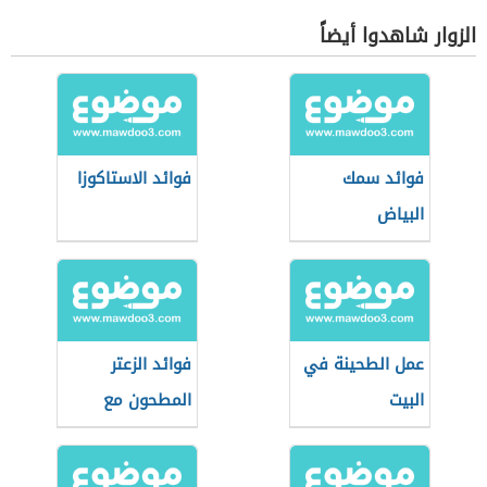
الزوار شاهدوا أيضاً
فوائد سمك
فوائد الاستاكوزا
البياض
عمل الطحينة في
فوائد الزعتر
البيت
المطحون مع
السمسم