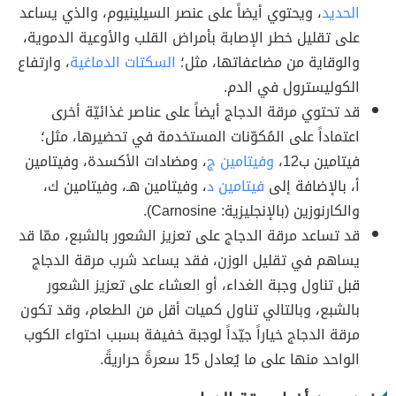
الحديد
، ويحتوي أيضاً على عنصر السيلينيوم، والذي يساعد
على تقليل خطر الإصابة بأمراض القلب والأوعية الدموية،
والوقاية من مضاعفاتها، مثل؛
السكتات الدماغية
، وارتفاع
الكوليسترول في الدم.
قد تحتوي مرقة الدجاج أيضاً على عناصر غذائيّة أخرى
اعتماداً على المُكوّنات المستخدمة في تحضيرها، مثل؛
فيتامين ب12،
وفيتامين ج
، ومضادات الأكسدة، وفيتامين
أ، بالإضافة إلى
فيتامين د
، وفيتامين هـ، وفيتامين ك،
والكارنوزين (بالإنجليزية: Carnosine).
قد تساعد مرقة الدجاج على تعزيز الشعور بالشبع، ممّا قد
يساهم في تقليل الوزن، فقد يساعد شرب مرقة الدجاج
قبل تناول وجبة الغداء، أو العشاء على تعزيز الشعور
بالشبع، وبالتالي تناول كميات أقل من الطعام، وقد تكون
مرقة الدجاج خياراً جيّداً لوجبة خفيفة بسبب احتواء الكوب
الواحد منها على ما يُعادل 15 سعرةً حراريةً.