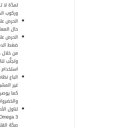
وركوب الد
الحرص على
حال المعان
الحرص على
ضغط الدم
من خلال خ
وتجنُّب تن
استخدام ا
اتباع نظا
غير المشب
كما يوصى
والخضروات 
صحَّة القل