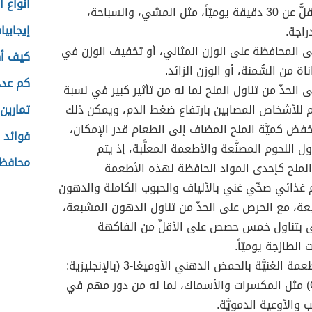
أنواع 
لمدَّة لا تقلُّ عن 30 دقيقة يوميّاً، مثل المشي، والسباحة،
إيجابي
راجة.
 المحافظة على الوزن المثالي، أو تخفيف الوزن في
كيف أه
اة من السُّمنة، أو الوزن الزائد.
كم عدد
 الحدِّ من تناول الملح لما له من تأثير كبير في نسبة
 للأشخاص المصابين بارتفاع ضغط الدم، ويمكن ذلك
تمارين 
فض كميَّة الملح المضاف إلى الطعام قدر الإمكان،
فوائد 
اول اللحوم المصنَّعة والأطعمة المعلَّبة، إذ يتم
محافظا
لملح كإحدى المواد الحافظة لهذه الأطعمة
م غذائي صحِّي غني بالألياف والحبوب الكاملة والدهون
عة، مع الحرص على الحدِّ من تناول الدهون المشبعة،
 بتناول خمس حصص على الأقلِّ من الفاكهة
الطازجة يوميّاً.
تناول الأطعمة الغنيَّة بالحمض الدهني الأوميغا-3 (بالإنجليزية:
Omega 3) مثل المكسرات والأسماك، لما له من دور مهم في
ب والأوعية الدمويَّة.