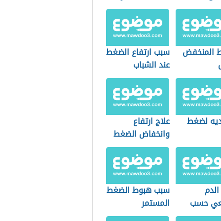
الزئبقي
 المنخفض
سبب ارتفاع الضغط
عند الشباب
ديه لضغط
علاج ارتفاع
وانخفاض الضغط
لدم
سبب هبوط الضغط
عي حسب
المستمر