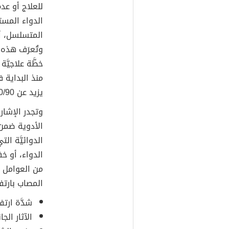
للعلاج أو ع
الدواء المست
المتسلسل، أو 
وتُعرَف هذه 
خطَّة علاجيَ
منذ البداية
يزيد عن 140/90 ملم زئبقي.
وتجدر الإشار
الأدوية ضمن
الدوائيَّة ال
الدواء، أو 
من العوامل ا
المصاب بارتف
شدَّة ارت
الآثار الج