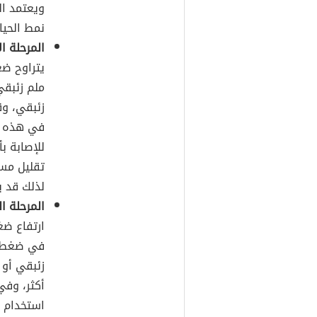
ويعتمد ال
نمط الحيا
المرحلة ا
زئبقي، وق
في هذه ا
للإصابة ب
تقليل مست
لذلك قد ي
المرحلة ا
أكثر، وفي
استخدام ال