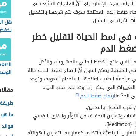
حياة، وتجدر الإشارة إلى أنَّ العلاجات المتَّبعة في
فاع ضغط الدم المختلفة سوف يتم شرحها بالتفصيل
ت الآتية في المقال.
هل ال
يخفض
 في نمط الحياة لتقليل خطر
ضغط الدم
 الناس علاج الضغط العالي بالمشروبات والأكل
الضغط
ي الحقيقة يمكن القول أنّ ارتفاع ضغط الحالة حالة
الوس
 مراجعة الطبيب لعلاجها باستخدام الأدوية، وتوجد
تغييرات التي يمكن إجراؤها على نمط الحياة
مقالا
الحدِّ من
ارتفاع ضغط الدم
:
[٢]
طريقة 
ن شرب الكحول والتدخين.
ما هو 
نيات وتمارين التخفيف من التوتُّر والقلق النفسي
Medi).
فوائد 
مارين الرياضيَّة بانتظام، كممارسة التمارين الهوائيَّة