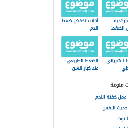
كركديه
أكلات تخفض ضغط
 الضغط
الدم
 الشرياني
الضغط الطبيعي
طي
عند كبار السن
ت منوعة
عمل كفتة اللحم
حديث النفس
التوت