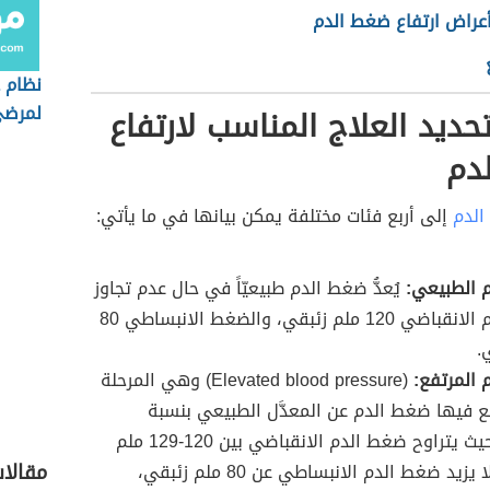
أعراض ارتفاع ضغط الدم
نظام 
لمرضى
حديد العلاج المناسب لارتفاع
المرتف
دم
لدم
إلى أربع فئات مختلفة يمكن بيانها في ما يأتي:
 الطبيعي:
يُعدُّ ضغط الدم طبيعيّاً في حال عدم تجاوز
ضغط الدم الانقباضي 120 ملم زئبقي، والضغط الانبساطي 80
.
المرتفع:
(Elevated blood pressure) وهي المرحلة
ع فيها ضغط الدم عن المعدَّل الطبيعي بنسبة
بسيطة بحيث يتراوح ضغط الدم الانقباضي بين 120-129 ملم
مقالا
زئبقي، ولا يزيد ضغط الدم الانبساطي عن 80 ملم زئبقي،