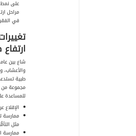
على نمط ال
مراحل ارت
في الفقرا
تغييرات
ارتفاع 
شاع بين عامة
والأعشاب، وف
طبية تستدعي
مجموعة من ال
للمساعدة على 
الإقلاع ع
ممارسة تق
مثل التأمُّل (tation
ممارسة الت