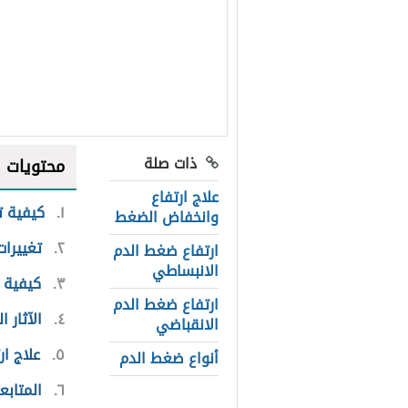
ذات صلة
محتويات
علاج ارتفاع
١
كيفية ت
وانخفاض الضغط
٢
تغييرات
ارتفاع ضغط الدم
الانبساطي
٣
كيفية ع
ارتفاع ضغط الدم
٤
الآثار 
الانقباضي
٥
علاج ا
أنواع ضغط الدم
٦
المتابع