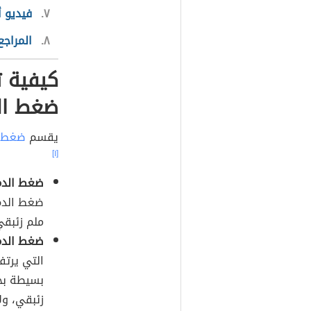
٧
فيديو 
٨
المراجع
كيفية ت
ضغط ال
يقسم
ضغط ا
[١]
ضغط الدم
ملم زئبقي
ضغط الدم 
التي يرتف