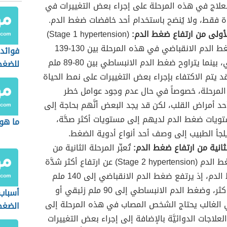
علاج في هذه المرحلة على إجراء بعض التغييرات في
ة فقط، ولا يُنصَح باستخدام أحد خافضات ضغط الدم.
لأولى من ارتفاع ضغط الدم:
(Stage 1 hypertension)
يتراوح ضغط الدم الانقباضي في هذه المرحلة بين 130-139
فوائد 
ملم زئبقي، بينما يتراوح ضغط الدم الانبساطي بين 80-89 ملم
للضغط
د يتم الاكتفاء بإجراء بعض التغييرات على نمط الحياة
لمرحلة، خصوصاً في حال عدم وجود عوامل خطر
أحد أمراض القلب، لكن قد يجد البعض أنَّهم بحاجة إلى
ويات ضغط الدم لديهم إلى مستويات أكثر صحَّة،
ما هو
لجأ الطبيب إلى وصف أحد أنواع أدوية الضغط.
لثانية من ارتفاع ضغط الدم:
تُعبِّر المرحلة الثانية من
ارتفاع ضغط الدم (Stage 2 hypertension) عن ارتفاع أكثر شدَّة
في ضغط الدم، إذ يرتفع ضغط الدم الانقباضي إلى 140 ملم
زئبقي أو كثر، وضغط الدم الانبساطي إلى 90 ملم زئبقي أو
أسباب
 الغالب يحتاج الشخص المصاب في هذه المرحلة إلى
الضغط
علاجات الدوائيَّة بالإضافة إلى إجراء بعض التغييرات