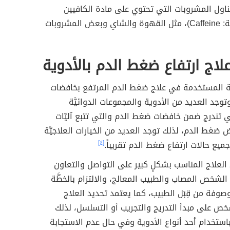
 تناول المشروبات التي تحتوي على مادة الكافيين
(بالإنجليزية: Caffeine)، مثل القهوة والشاي وبعض المشروبات
لاج ارتفاع ضغط الدم بالأدوية
وية المستخدمة في علاج ضغط الدم المرتفع بخافضات
وجد العديد من الأدوية والمجموعات الدوائيَّة
ي تندرج ضمن خافضات ضغط الدم والتي تتبع آليّات
ضغط الدم، لذلك توجد العديد من الخيارات العلاجيَّة
ميع حالات ارتفاع ضغط الدم تقريباً.
[٤]
العلاج المناسب بشكلٍ كبير على التواصل والتعاون
ن الشخص المصاب والطبيب المعالج، والالتزام بالخطَّة
موصوفة من قِبَل الطبيب، كما يعتمد تحديد العلاج
ص على مبدأ التدريج والتجريب أو التسلسل، لذلك
باستخدام أحد أنواع الأدوية وفي حال عدم الاستجابة