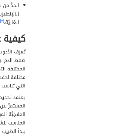
الحدُّ من
الغازيَّة.
[٣]
كيفية ع
تُعرَف الأد
ضغط الدم، وت
المختلفة الت
مختلفة لخفض 
التي تناسب ج
يعتمد تحديد 
المستمرِّ بي
العلاجيَّة ال
المناسب للشخ
يبدأ الطبيب 