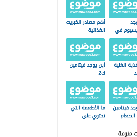
جد
أهم مصادر الكبريت
يسيوم في
الغذائية
اب
غذية الغنية
أين يوجد فيتامين
د
ك2
جد فيتامين
ما الأطعمة التي
الطعام
تحتوي على
فيتامين د
ت منوعة