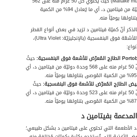
Maitake mushrooms) حيثُ يحتوي كل 50 غرام منه على 562
وحدة دوليّة من فيتامين د، أي ما يُعادل 94% من الكمية
ناولها يوميّاً منه.
الذكر أنّ كميّة فيتامين د تزيد في بعض أنواع الفطر
عند تعرُّضِها للأشعّة فوق البنفسجية (بالإنجليزيّة: Ultra Violet)،
واع:
حيثُ
يحتوي كلّ 50 غرام منه على 568 وحدة دوليّة من فيتامين د، أي
بيض الطازج المُعرّض للأشعة فوق البنفسجية:
حيثُ
يحتوي كلّ 50 غرام منه على 523 وحدة دوليّة من فيتامين د، أي
لمدعمة بفيتامين د
 عدد الأطعمة التي تحتوي على فيتامين د بشكل طبيعي؛
عض الأغذية التي تُستخدم بكثرة بكميّاتٍ مُختلفة منه،