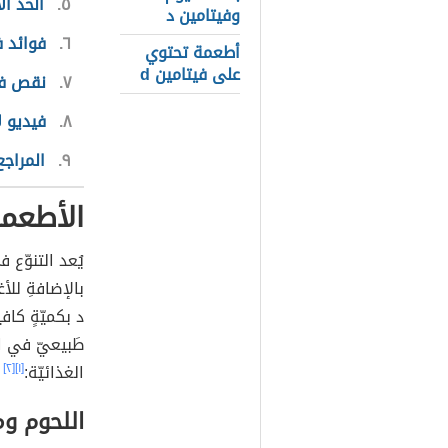
٥
الحد ا
وفيتامين د
٦
فوائد ف
أطعمة تحتوي
على فيتامين d
٧
نقص في
٨
فيديو 
٩
المراجع
الأطعمة
يُعد التنوّع 
بالإضافةِ لل
د بكميّةٍ كاف
طَبيعيّ في ا
الغذائيّة:
[١]
[٢]
اللحوم وم