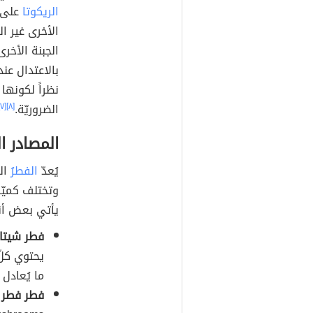
الريكوتا
على أ
الأخرى غير ال
الجبنة الأخرى
بالاعتدال عن
نظراً لكونها 
الضروريّة.
[٨]
[٧]
المصادر ال
يُعدّ
الفطرُ
الم
وتختلف كميّة
يأتي بعض أنو
فطر شيتاك
ما يُعادل 12% من الكمية المُوصى بتناولها يوميّاً منه.
فطر فطر د