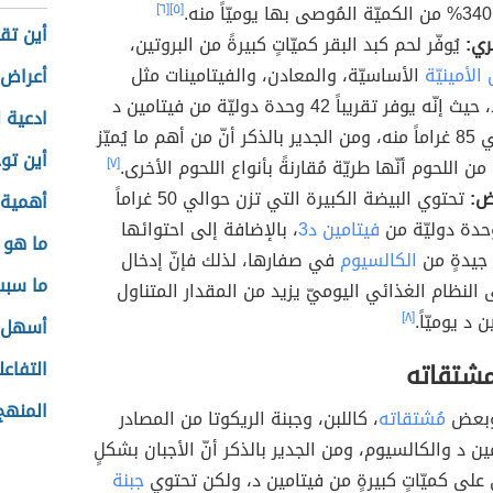
[٦]
[٥]
أين تق
ري:
يُوفّر لحم كبد البقر كميّاتٍ كبيرةً من البروتين،
لأمينيّة
الأساسيّة، والمعادن، والفيتامينات مثل
أعراض 
فيتامين د، حيث إنّه يوفر تقريباً 42 وحدة دوليّة من فيتامين د
ادعية 
لكلّ حوالي 85 غراماً منه، ومن الجدير بالذكر أنّ من أهم ما يُميّز
أين تو
من اللحوم أنّها طريّة مُقارنةً بأنواع اللحوم الأخرى.
[٧]
ض:
تحتوي البيضة الكبيرة التي تزن حوالي 50 غراماً
أهمية 
فيتامين د3
، بالإضافة إلى احتوائها
ما هو 
 جيدةٍ من
الكالسيوم
في صفارها، لذلك فإنّ إدخال
ما سبب
 النظام الغذائي اليوميّ يزيد من المقدار المتناول
 د يوميّاً.
[٨]
أسهل ط
التفاعل
مشتقاته
المنهج
 وبعض
مُشتقاته
، كاللبن، وجبنة الريكوتا من المصادر
مين د والكالسيوم، ومن الجدير بالذكر أنّ الأجبان بشكلٍ
 على كميّاتٍ كبيرةٍ من فيتامين د، ولكن تحتوي
جبنة