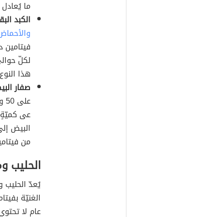
ما يُعادل 340% من الكميّة المُوصى بها يوميّاً منه.
الكبد البق
والأحماض ا
هذا النوع 
صفار البي
على 50 وحدة دوليّة من
عى كميّةٍ
البيض إلى
من فيتامين
الحليب و
يُعدّ الحليب
الغنيّة بفيتا
عام لا تحتوي