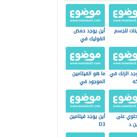
نات للجسم
أين يوجد حمض
الفوليك في
الفواكه
جد الزنك في
ما هو الفيتامين
كه
الموجود في
الشمس
حتوي على
أين يوجد فيتامين
ن د
D3