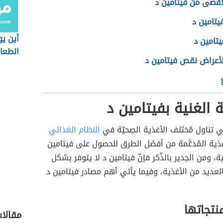
لأقصى من فيتامين د
يتامين د
أين يو
تامين د
الطعا
لأعراض نقص فيتامين د
 الغنية بفيتامين د
في تناول مُختَلف الأغذية الصِحيّة في
النظام الغذائي
أغذية المُدعَّمة من أفضَل الطرق للحصول على فيتامين
ية، ومن الجدير بالذّكر فإنّ فيتامين د لا يتوفر بشكل
لعديد من الأغذية، وفيما يأتي أهم مصادر فيتامين د
نتجاتها
مقالا