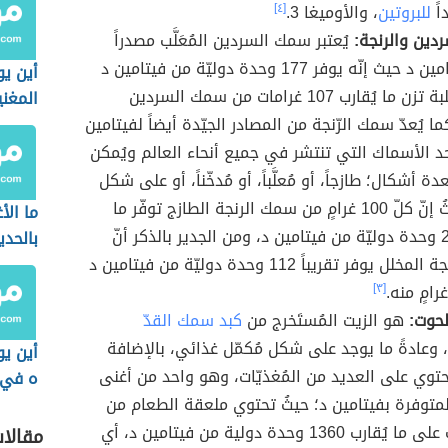
اً
للبروتين
، والأوميغا 3.
[٤]
ين والرنجة:
يُعتبر سمك السردين المُعَلَّب مصدراً
جيّداً لفيتامين د حيث إنّه يوفر 177 وحدة دوليّة من فيتامين د
أين يو
في كلّ علبة تزن ما يُقارب 107 غرامات من سمك السردين
المغن
كما يُعدّ سمك الرّنجة من المصادر الجيّدة أيضاً لفيتامين
الأعش
د الأسماك التي تنتشر في جميع أنحاء العالم ويُمكن
ة أشكال؛ طازجاً، أو مُعلَّباً، أو مُدخّناً، أو على شكل
مخلّل؛ حيثُ إنّ كلّ 100 غرامٍ من سمك الرنجة الطازج توفّر ما
ما الأ
يُقارب 216 وحدة دوليّة من فيتامين د، ومن الجدير بالذكر أنّ
بالحدي
سمك الرنجة المخلل يوفر تقريباً 112 وحدة دوليّة من فيتامين د
[٣]
لحوت:
هو الزيت المُستَخرج من
كبد سمك القدّ
وعادةً ما يوجد على شكل مُكمّل غذائي، بالإضافة
أين يو
يحتوي على العديد من المُغذيّات، وهو واحد من أغنى
ه في 
لمتوفرة بفيتامين د؛ حيثُ تحتوي ملعقة الطعام من
هذا الزيت على ما يُقارب 1360 وحدة دولية من فيتامين د، أي
مقالا