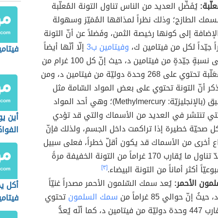
علّبة:
يُفَضِّل العديد من الناس تناول التونة المُعلّبة
 السمك الطازج؛ وذلك نظراً لمذاقها المُمَيّز وسهولة
لإضافة إلى كونها رخيصة الثمن، وفَضلاً عن أنّ التونة
اً جيّداً لكل من فيتامين ك،
وفيتامين ب3
إلّا أنّها أيضاً
فيتامي
تحتوي على نسبةٍ جيّدةٍ من فيتامين د، حيث إنّ كل 100 غرام من
التونة المُعَلّبة تحتوي على 268 وحدة دوليّة من فيتامين د، ومن
لذكر أنّ التونة تحتوي على بعض المواد السّامة مثل
ميثيل الزئبق (بالإنجليزيّة: Methylmercury)؛ وهي أحد المواد
لتي تنتشر في العديد من الأسماك والتي قد تؤدي
أين يو
 صحيّة خطيرة إذا تراكمت داخل الجسم، ولذلك فإنّ
الفوا
اع أخرى من الأسماك قد يكون أقلّ خطراً، فعلى سبيل
المثال يُعدّ تناول ما يُقارب 170 غراماً من التونة الخفيفة مرةً
عيّاً أكثر أماناً من التونة البيضاء.
[٣]
مون الأحمر:
يُعد سمك السّلمون الأحمر مصدراً غنيّاً
أكل ي
ثُ إنّ حوالي 85 غراماً من
سمك السلمون
تحتوي
فيتامي
على ما يُقارب 447 وحدة دوليّة من فيتامين د، كما أنّه يُعدُّ