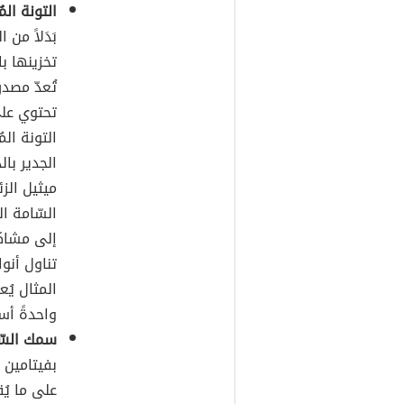
التونة المُ
بَدَلاً من
تخزينها با
تُعدّ مصدر
الجدير با
السّامة ا
إلى مشاكل
تناول أنو
واحدةً أسبو
سمك السّل
بفيتامين د، حي