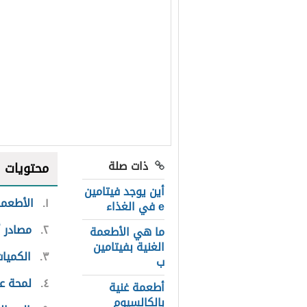
ذات صلة
محتويات
أين يوجد فيتامين
١
الأطعمة
e في الغذاء
٢
مصادر أ
ما هي الأطعمة
الغنية بفيتامين
٣
الكميا
ب
٤
لمحة عا
أطعمة غنية
بالكالسيوم