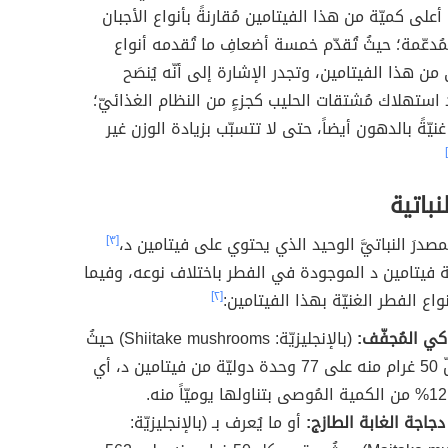
على كميّة من هذا الفيتامين مُقارنةً بأنواع الأجبان
مُدعّمة؛ حيثُ تُقدّم خمسة أضعافِ ما تُقدمه أنواع
 من هذا الفيتامين، وتجدر الإشارة إلى أنّه يُنصَح
د استهلاك مُشتقات الحليب كجزءٍ من النظام الغذائيّ؛
غنيّةً بالدهون أيضاً، حتى لا تتسبّب بزيادة الوزن غير
نباتية
صدرَ النباتيَّ الوحيد الذي يحتوي على فيتامين د،
[٣]
 فيتامين د الموجودة في الفطر باختلاف نوعه، وفيما
اع الفطر الغنيّة بهذا الفيتامين:
[٢]
ي المُجفّف:
(بالإنجليزيّة: Shiitake mushrooms) حيثُ
يحتوي كلّ 50 غرام منه على 77 وحدة دوليّة من فيتامين د، أي
جاجة الغابة الطازج:
أو ما يُعرف بـ (بالإنجليزيّة: