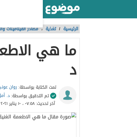
أكبر موقع عربي بالعالم
الرئيسية
/
تغذية
،
مصادر الفيتامينات وال
ما هي الاطعم
د
روان عون
تمت الكتابة بواسطة:
د. أمل
تم التدقيق بواسطة:
آخر تحديث:
٠٧:٥٨ ، ١٠ يناير ٢٠٢١