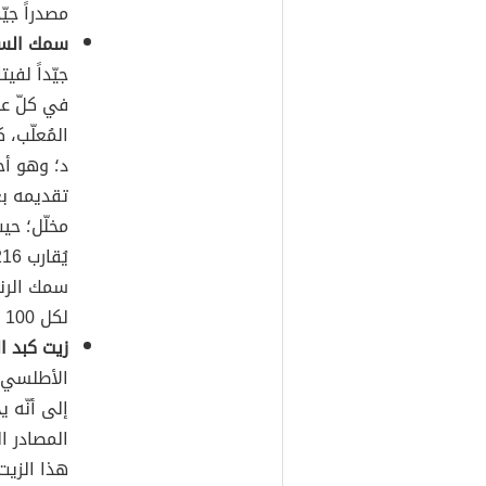
مصدراً جيّد
سمك السرد
المُعلّب، 
د؛ وهو أح
تقديمه بعد
لكل 100 غرامٍ منه.
زيت كبد ا
الأطلسي، 
إلى أنّه 
المصادر ا