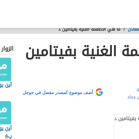
معادن
/
ما هي الاطعمة الغنية بفيتامين د
ة الغنية بفيتامين
الزوار
أين يوج
ي
أضف موضوع كمصدر مفضل في جوجل
 حداد
أين يو
ب6