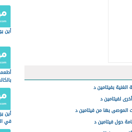
أين يو
أطعمة
بالكال
 الغنية بفيتامين د
وفيتام
خرى لفيتامين د
ت الموصى بها من فيتامين د
أين ي
في ال
مة حول فيتامين د