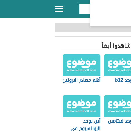
 شاهدوا أيضاً
د b12
أهم مصادر البروتين
جد فيتامين
أين يوجد
البوتاسيوم في