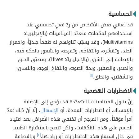
الحساسية
قد يعاني بعض الأشخاص من ردّ فعلٍ تحسسي عند
استخدامهم لمكملات متعدّد الفيتامينات (بالإنجليزية:
Multivitamins)، وقد يسبّب تناولهم له طفحاً جلديّاً، واحمرار
الجلد، وتقشره، وانتفاخه، وتقرحه، والشعور بالحكة فيه،
بالإضافة إلى الشرى (بالإنجليزية: Hives)، وتضيّق الحلق
والصدر، والصفير، وبحة الصوت، وانتفاخ الوجه، واللسان،
والشفتين، والحلق.
[١]
الاضطرابات الهضمية
إنّ تناول الفيتامينات المتعدّدة قد يؤدي إلى الإصابة
بالإمساك، أو اضطرابات المعدة، أو
الإسهال
، إلّا أنّ ذلك يُعدّ
أمراً مؤقتاً، ومن المرجح أن تختفي هذه الأعراض بعد اعتياد
الجسم على هذه المُكمّلات، ولكن يُنصح باستشارة الطبيب
في حال استمار هذه الاضطرابات أو زيادتها،
[٢]
وبالإضافة