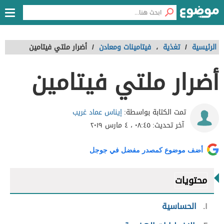
الرئيسية
/
تغذية
،
فيتامينات ومعادن
/
أضرار ملتي فيتامين
أضرار ملتي فيتامين
إيناس عماد غريب
تمت الكتابة بواسطة:
آخر تحديث:
٠٨:٤٥ ، ٤ مارس ٢٠١٩
أضف موضوع كمصدر مفضل في جوجل
محتويات
١
الحساسية