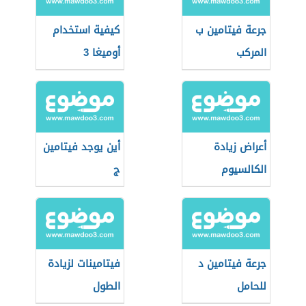
جرعة فيتامين ب
كيفية استخدام
المركب
أوميغا 3
أعراض زيادة
أين يوجد فيتامين
الكالسيوم
ج
جرعة فيتامين د
فيتامينات لزيادة
للحامل
الطول