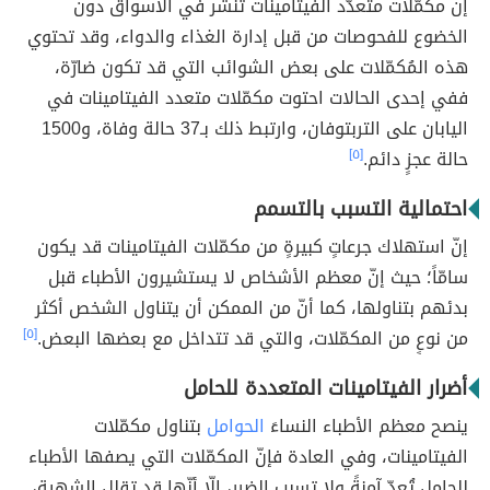
إنّ مكمّلات متعدّد الفيتامينات تُنشر في الأسواق دون
الخضوع للفحوصات من قبل إدارة الغذاء والدواء، وقد تحتوي
هذه المُكمّلات على بعض الشوائب التي قد تكون ضارّة،
ففي إحدى الحالات احتوت مكمّلات متعدد الفيتامينات في
اليابان على التربتوفان، وارتبط ذلك بـ37 حالة وفاة، و1500
حالة عجزٍ دائم.
[٥]
احتمالية التسبب بالتسمم
إنّ استهلاك جرعاتٍ كبيرةٍ من مكمّلات الفيتامينات قد يكون
سامّاً؛ حيث إنّ معظم الأشخاص لا يستشيرون الأطباء قبل
بدئهم بتناولها، كما أنّ من الممكن أن يتناول الشخص أكثر
من نوعٍ من المكمّلات، والتي قد تتداخل مع بعضها البعض.
[٥]
أضرار الفيتامينات المتعددة للحامل
ينصح معظم الأطباء النساءَ
الحوامل
بتناول مكمّلات
الفيتامينات، وفي العادة فإنّ المكمّلات التي يصفها الأطباء
للحامل تُعدّ آمنةً ولا تسبب الضرر، إلّا أنّها قد تقلل الشهية،