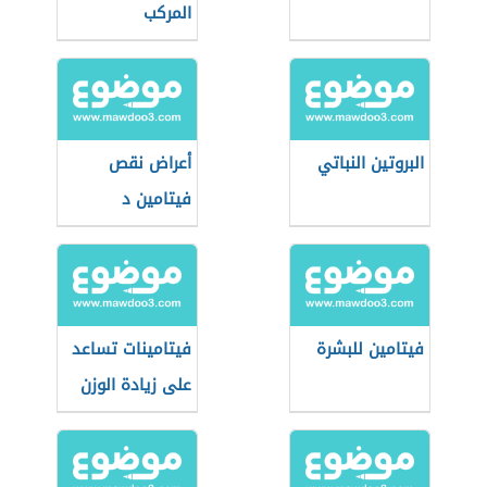
المركب
البروتين النباتي
أعراض نقص
فيتامين د
فيتامين للبشرة
فيتامينات تساعد
على زيادة الوزن