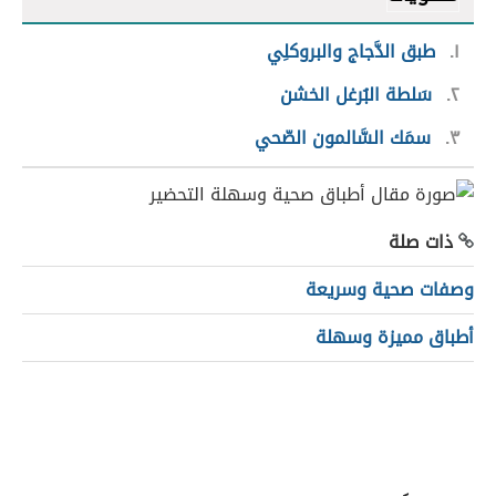
١
طبق الدَّجاج والبروكلِي
٢
سَلطة البُرغل الخشن
٣
سمَك السَّالمون الصّحي
ذات صلة
وصفات صحية وسريعة
أطباق مميزة وسهلة