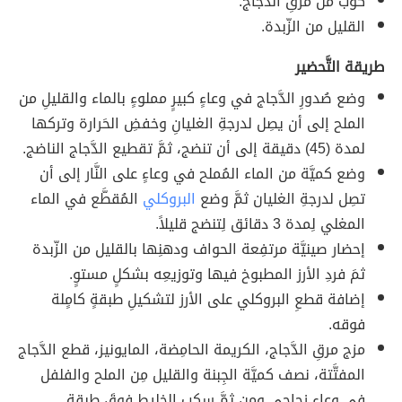
كوب من مرقِ الدَّجاج.
القليل من الزّبدة.
طريقة التَّحضير
وضع صُدورِ الدَّجاج في وعاءٍ كبيرٍ مملوءٍ بالماء والقليلِ من
الملح إلى أن يصِل لدرجةِ الغليانِ وخفضِ الحَرارة وتركها
لمدة (45) دقيقة إلى أن تنضج، ثمَّ تقطيع الدَّجاج الناضج.
وضع كميَّة من الماء المُملح في وعاءٍ على النَّار إلى أن
تصِل لدرجةِ الغليان ثمَّ وضع
البروكلي
المُقطَّع في الماء
المغلي لِمدة 3 دقائق لِتنضج قليلاً.
إحضار صينيَّة مرتفِعة الحواف ودهنِها بالقليل من الزّبدة
ثمَ فردِ الأرز المطبوخ فيها وتوزيعِه بشكلٍ مستوٍ.
إضافة قطعِ البروكلي على الأرز لتشكيلِ طبقةٍ كامٍلة
فوقه.
مزج مرقِ الدَّجاج، الكريمة الحامِضة، المايونيز، قطع الدَّجاج
المفتَّتة، نصف كميَّة الجِبنة والقليل مِن الملح والفلفل
في وعاءٍ زجاجي ومن ثمَّ سكب الخليط فوقَ طبقة