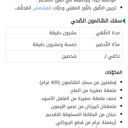
تزيينِ الطَّبق باللَّوز المقلِي وحبَّات
المِشمش
المُجفَّف.
سمَك السَّالمون الصّحي
مدة الطَّهي
عشرون دقيقة
مدَّة التَّحضير
خمسة وعشرون دقيقة
تكفي لـِ
شخصين
المكوّنات
قِطعتين من سمكِ السَّالمون (400 غرام).
ملعقة صغيرة من الملح.
نصف ملعقة صغيرة من الفلفل الأسود.
ملعقتان كبيرتان من عصير الليمون.
حبتان من البطاطا المسلوقة للتقديم.
أربعمئة غرام من قطع البروكلي.