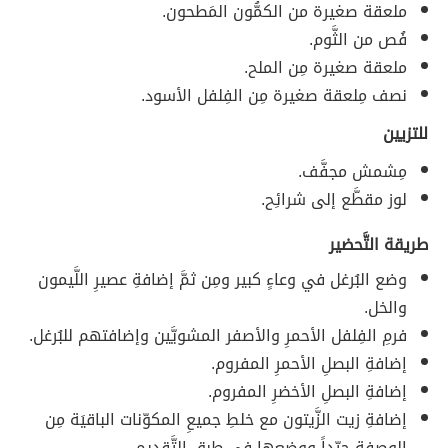
ملعقة صغيرة من الكمُّون المَطحون.
فُص من الثَّوم.
ملعقة صغيرة مِن الملح.
نصف مِلعقة صغيرة مِن الفِلفل الأسود.
للتزيين
مِشمش مجفَّف.
لوز مقطَّع إلى شرائِح.
طريقة التَّحضير
وضع البُرغل في وعاءٍ كبير ومِن ثمَّ إضافةِ عصيرِ اللَّيمون
والخل.
فرمِ الفِلفل الأحمرِ والأصفر المشويَّين وإضافتهم للبُرغل.
إضافةِ البصلِ الأحمرِ المفروم.
إضافةِ البصلِ الأخضرِ المفروم.
إضافةِ زيت الزَّيتون مع خلطِ جميعِ المكوّنات الباقيَة مِن
الوصفةِ جيّداً ووضعِها في طبقِ التَّقديم .