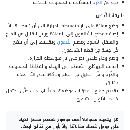
حبَّة من
الذُّرة
المقطَّعة والمسلوقة للتقديم.
طريقة التَّحضير
وضع مقلاةٍ على نارٍ متوسطةِ الحرارة إلى أن تسخن قليلاً.
إضافة قطع السَّالمون إلى المقلاة ورش القليل من الملح
والفِلفل الأسود وعصيرِ
اللَّيمون
وتقليبها إلى أن تنضج
كُل جِهة مِن قطَع السَّالمون.
وضع وعاءِ طهيٍ آخر على نارٍ متوسّطة الحرارة.
إضافة البروكلي المُقطَّع إلى الوِعاء والبَطاطا المَسلوقة
والذُّرة ورشّ القليلِ مِن الملح وتركِها على النَّار لعدة
دقائق.
تقديم جميعِ المكوّنات ووضعِها جنباً إلى جنب حتَّى يكتمل
خليط الألوان الشهيّ.
هل يعجبك محتوانا؟ أضف موضوع كمصدر مفضل لديك
على جوجل لتصلك مقالاتنا أولاً بأول في نتائج البحث.