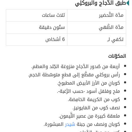
طبق الدَّجاج والبروكلِي
مدَّة التَّحضير
ثلاث ساعات
مدَّة الطَّهي
ستُون دقيقة
تكفي لـِ
6 أشخاص
المكوّنات
أربعة من صُدور الدَّجاج منزوعَة الجّلد والعظم.
رأس بروكلي مقطَّع إلى قطعٍ متوسّطة الحَجم.
كوبانِ من الأرز الأبيضِ المطبوخ.
ملح وفلفل أسود -حسب الرَّغبة-.
كوب من الكريمة الحَامِضة.
نصف كوب من المَايونيز.
ملعقة كبيرة مِن عصيرِ اللَّيمون.
كوبان ونصف من جبنة
شيدر
المبشورة.