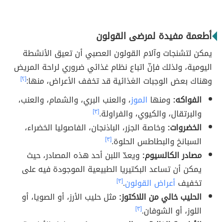
أطعمة مفيدة لمرضى القولون
يمكن لتشنجات وآلام القولون العصبي أن تعيق الأنشطة
اليومية، ولذلك فإنّ اتباع نظام غذائي ضروري لراحة المريض
وهناك بعض الوجبات الغذائية قد تخفف الأعراض، منها:
[٢]
الفواكه:
ومنها
الموز
، والعنب البري، والشمام، والعنب،
والبرتقال، والكيوي، والفراولة.
[٣]
الخضروات:
وخاصة الجزر، الباذنجان، الفاصوليا الخضراء،
السبانخ والبطاطس الحلوة.
[٣]
مصادر الكالسيوم:
ويعدّ اللبن أحد هذه المصادر، حيث
يمكن أن تساعد البكتيريا الطبيعية الموجودة فيه على
تخفيف
أعراض القولون
.
[٣]
الحليب خالي من اللاكتوز:
مثل حليب الأرز، أو الصويا، أو
اللوز، أو الشوفان.
[٣]