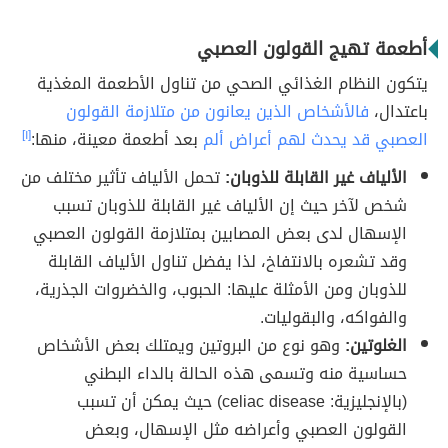
أطعمة تهيج القولون العصبي
يتكون النظام الغذائي الصحي من تناول الأطعمة المغذية
باعتدال،
فالأشخاص الذين يعانون من متلازمة القولون
العصبي قد يحدث لهم أعراض ألم
بعد أطعمة معينة، منها:
[١]
الألياف غير القابلة للذوبان:
تحمل الألياف تأثير مختلف من
شخص لآخر حيث إن الألياف غير القابلة للذوبان تسبب
الإسهال لدى بعض المصابين بمتلازمة القولون العصبي
وقد تشعره بالانتفاخ، لذا يفضل تناول الألياف القابلة
للذوبان ومن الأمثلة عليها: الحبوب، والخضروات الجذرية،
والفواكه، والبقوليات.
الغلوتين:
وهو نوع من البروتين ويمتلك بعض الأشخاص
حساسية منه وتسمى هذه الحالة بالداء البطني
(بالإنجليزية: celiac disease) حيث يمكن أن تسبب
القولون العصبي وأعراضه مثل الإسهال، وبعض