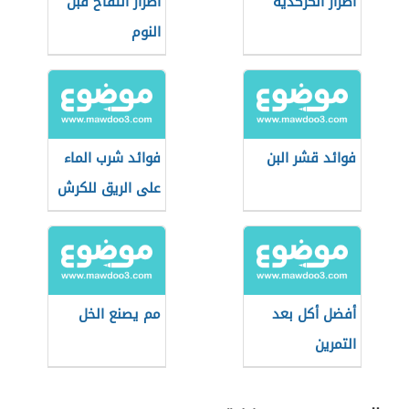
أضرار الكركديه
أضرار التفاح قبل
النوم
فوائد قشر البن
فوائد شرب الماء
على الريق للكرش
أفضل أكل بعد
مم يصنع الخل
التمرين