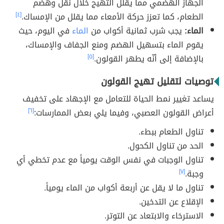
الجهاز الهضمي مما يقلل التهيج خلال نقل وهضم
الطعام، كما تعزز حركة الأمعاء مما يقلل من الإمساك.
[٤]
الماء:
يجب شرب ثمانية أكواب من
الماء
في اليوم، حيث
يقوم الماء بتسهيل الهضم ومنع الجفاف والإمساك،
بالإضافة إلى أنّه يطهر القولون.
[٥]
توصيات لتقليل تهيج القولون
يساعد تغيير نمط الحياة للتعامل مع الإجهاد على تخفيف
أعراض القولون العصبي، وفيما يلي بعض الممارسات:
[٦]
تناول الطعام ببطء.
الحد من تناول الكحول.
تناول الوجبات في نفس الوقت يومياً مع عدم تخطي أي
وجبة.
[٧]
تناول ما لا يقل عن أربعة أكواب من الماء يومياً.
الإقلاع عن التدخين.
الاسترخاء والابتعاد عن التوتر.