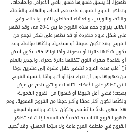
ظهورًا، إذ يسبق ظهورها ظهور باقي الأعراض والعلامات،
وتظهر القروح الفموية عادة في الحنك، واللهاة، والشفة،
واللثة، واللوزتين، والغشاء المخاطي للفم، والحنك، وفي
الغالب يتراوح حجم هذه القروح ما بين 1-20 مم، وقد تظهر
على شكل قروح منفردة أو قد تظهر على شكل تجمع من
القروح، وقد تكون عميقة أو سطحية، ولكنّها مؤلمة، وقد
يكون شكلها دائريًا أو بيضويًا، وأمّا لونها فقد يكون أبيض
أو بقاعدة صفراء اللون تتخللها دائرة حمراء، والجدير بالعلم
أنّ أغلب هذه القروح تُشفى خلال عشرة إلى عشرين يومًا
من ظهورها دون أن تترك ندبًا أو آثار. وأمّا بالنسبة للقروح
التي تظهر على الأعضاء التناسلية والتي تنجم عن مرض
بهجت؛ فهي أقل شيوعًا أو ظهورًا من القروح الفموية،
ولكنّها تكون أكثر عمقًا وأكبر حجمًا من القروح الفموية، ومع
هذا فهي عادةً ما تُشفى وتكوّن ندبات، وبالنسبة لموقع
ظهور القروح التناسلية تفصيلًا فبالنسبة للإناث قد تظهر
القروح في منطقة الفرج عامة ولا سيّما المهبل، وقد تُصيب