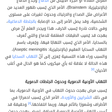
المرض المادة أو الجزء الأبيض من
الدماغ
وجذع الدماغ
(بالإنجليزية: Brainstem)‏، الأمر الذي يُسبب ظهور العديد من
الأعراض مثل الصداع والارتباك وحدوث تغيرات على مستوى
الشخصية، وقد يصل الأمر إلى حد الإصابة
بالجلطة الدماغية
،
وفي حالات نادرة يُسبب الخرف، هذا ويجدر العلم أنّ مرض
بهجت قد يُصيب الطبقات المغلفة للدماغ والتي تُعرف
بالسحايا، الأمر الذي يُسبب التهابًا فيها، ويُعرف باسم
التهاب السحايا العقيم (بالإنجليزية: Aseptic meningitis)،
والسبب وراء هذه التسمية يُعزى إلى أنّ
التهاب السحايا
في
هذه الحالة لا علاقة له بأي ميكروب كما هو الحال في أغلب
الأحيان.
[٧]
التهاب الأوعية الدموية وحدوث الجلطات الدموية
يُسبب مرض بهجت حدوث التهاب في الأوعية الدموية، بما
في ذلك
الشرايين والأوردة
، الأمر الذي يُسبب احمرارًا في
الأطراف وشعورًا بالألم فيها، وربما انتفاخها،
[٨]
وحقيقة قد
تُسبب التهاب الأوعية الدموية المرافق لمرض بهجت حدوث