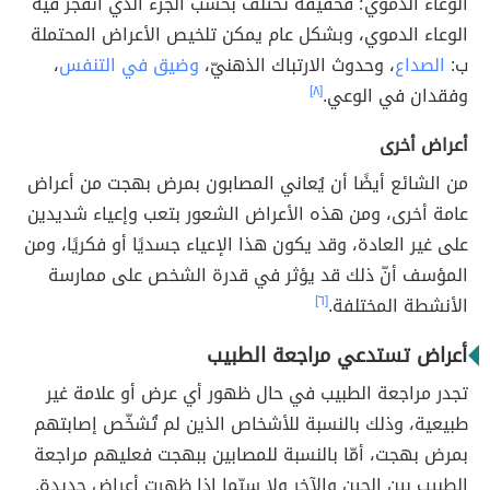
الوعاء الدموي؛ فحقيقة تختلف بحسب الجزء الذي انفجر فيه
الوعاء الدموي، وبشكل عام يمكن تلخيص الأعراض المحتملة
ب:
الصداع
، وحدوث الارتباك الذهنيّ،
وضيق في التنفس
،
وفقدان في الوعي.
[٨]
أعراض أخرى
من الشائع أيضًا أن يُعاني المصابون بمرض بهجت من أعراض
عامة أخرى، ومن هذه الأعراض الشعور بتعب وإعياء شديدين
على غير العادة، وقد يكون هذا الإعياء جسديًا أو فكريًا، ومن
المؤسف أنّ ذلك قد يؤثر في قدرة الشخص على ممارسة
الأنشطة المختلفة.
[٦]
أعراض تستدعي مراجعة الطبيب
تجدر مراجعة الطبيب في حال ظهور أي عرض أو علامة غير
طبيعية، وذلك بالنسبة للأشخاص الذين لم تُشخّص إصابتهم
بمرض بهجت، أمّا بالنسبة للمصابين ببهجت فعليهم مراجعة
الطبيب بين الحين والآخر ولا سيّما إذا ظهرت أعراض جديدة.