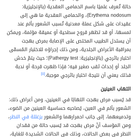
حالة تُعرف علميًا باسم الحمامى العقدية (بالإنجليزية:
Erythema nodosum)، والحمامى العقدية ما هي إلى
عقيدات على شكل عملة معدنية تُسبب الشعور بألم عند
لمسها، أو قد تظهر قروح سطحية أو عميقة مؤلمة، ويمكن
أن يستدل الطبيب المختص على الإصابة بمرض بهجت
بمراقبة الأعراض الجلدية، ومن ذلك إجراؤه للاختبار المُسمّى
اختبار باثرجي (بالإنجليزية: Pathergy test)؛ حيث يتمّ خدش
الجلد أو إحداث ثقب صغير فيه؛ فإذا ظهرت قرحة أو ندبة
فذلك يعني أن نتيجة اختبار باثرجي موجبة.
[٥]
التهاب العينين
قد يُسبب مرض بهجت التهابًا في العينين، ومن أعراض ذلك:
الشعور بألم في العين، يُصاحبه حساسية العينين من الضوء،
وتدميعهما، إلى جانب احمرارهما والشعور
بزغللة في النظر
،
ومن المؤسف أنّ مرض بهجت قد يُسبب حالة من فقدان
النظر في بعض الحالات، وذلك في الحالات الشديدة للغاية،