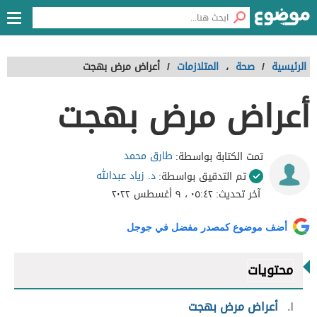
الرئيسية
/
صحة
،
المتلازمات
/
أعراض مرض بهجت
أعراض مرض بهجت
طارق محمد
تمت الكتابة بواسطة:
د. زياد عبدالله
تم التدقيق بواسطة:
آخر تحديث:
٠٥:٤٢ ، ٩ أغسطس ٢٠٢٢
أضف موضوع كمصدر مفضل في جوجل
محتويات
١
أعراض مرض بهجت