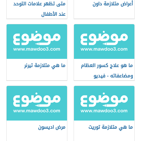
أعراض متلازمة داون
متى تظهر علامات التوحد
عند الأطفال
ما هو علاج كسور العظام
ما هي متلازمة تيرنر
ومضاعفاته - فيديو
ما هي متلازمة توريت
مرض اديسون