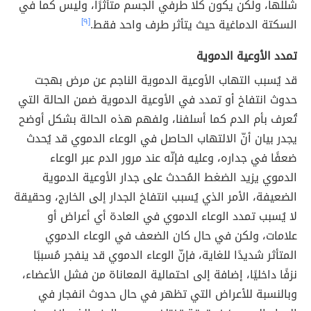
شللها، ولكن يكون كلا طرفي الجسم متأثرًا، وليس كما في
السكتة الدماغية حيث يتأثر طرف واحد فقط.
[٩]
تمدد الأوعية الدموية
قد يُسبب التهاب الأوعية الدموية الناجم عن مرض بهجت
حدوث انتفاخ أو تمدد في الأوعية الدموية ضمن الحالة التي
تُعرف بأم الدم كما أسلفنا، ولفهم هذه الحالة بشكل أوضح
يجدر بيان أنّ الالتهاب الحاصل في الوعاء الدموي قد يُحدث
ضعفًا في جداره، وعليه فإنّه عند مرور الدم عبر الوعاء
الدموي يزيد الضغط المُحدث على جدار الأوعية الدموية
الضعيفة، الأمر الذي يُسبب انتفاخ الجدار إلى الخارج، وحقيقة
لا يُسبب تمدد الوعاء الدموي في العادة أي أعراض أو
علامات، ولكن في حال كان الضعف في الوعاء الدموي
المتأثر شديدًا للغاية، فإنّ الوعاء الدموي قد ينفجر مُسببًا
نزفًا داخليًا، إضافة إلى احتمالية المعاناة من فشل الأعضاء،
وبالنسبة للأعراض التي تظهر في حال حدوث انفجار في