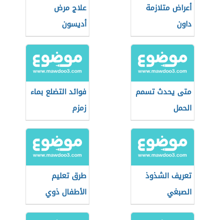
أعراض متلازمة
علاج مرض
داون
أديسون
متى يحدث تسمم
فوائد التضلع بماء
الحمل
زمزم
تعريف الشذوذ
طرق تعليم
الصبغي
الأطفال ذوي
الاحتياجات الخاصة