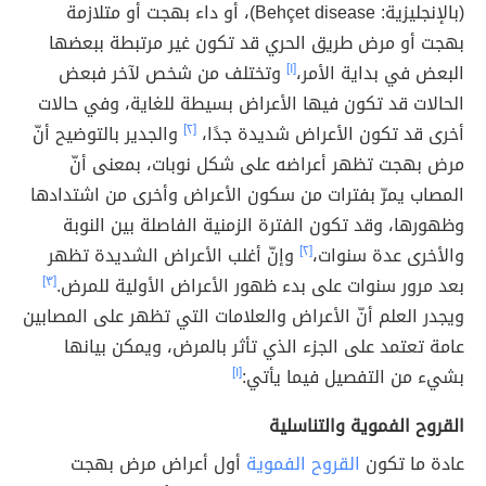
(بالإنجليزية: Behçet disease)، أو داء بهجت أو متلازمة
بهجت أو مرض طريق الحري قد تكون غير مرتبطة ببعضها
البعض في بداية الأمر،
[١]
وتختلف من شخص لآخر فبعض
الحالات قد تكون فيها الأعراض بسيطة للغاية، وفي حالات
أخرى قد تكون الأعراض شديدة جدًا،
[٢]
والجدير بالتوضيح أنّ
مرض بهجت تظهر أعراضه على شكل نوبات، بمعنى أنّ
المصاب يمرّ بفترات من سكون الأعراض وأخرى من اشتدادها
وظهورها، وقد تكون الفترة الزمنية الفاصلة بين النوبة
والأخرى عدة سنوات،
[٢]
وإنّ أغلب الأعراض الشديدة تظهر
بعد مرور سنوات على بدء ظهور الأعراض الأولية للمرض.
[٣]
ويجدر العلم أنّ الأعراض والعلامات التي تظهر على المصابين
عامة تعتمد على الجزء الذي تأثر بالمرض، ويمكن بيانها
بشيء من التفصيل فيما يأتي:
[١]
القروح الفموية والتناسلية
عادة ما تكون
القروح الفموية
أول أعراض مرض بهجت