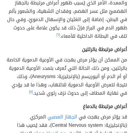
والمعدة، الأمر الذي يُسبب ظهور أعراض مرتبطة بالجهاز
الهضميّ مثل عسر الهضم، وفقدان الشهية، والشعور بألم
في البطن، إضافة إلى الغثيان والإسهال الدمويّ، وفي حال
ظهور الدم في البراز فإنّ ذلك قد يكون علامة على حدوث
تلف في البطانة الداخلية للأمعاء.
[٦]
أعراض مرتبطة بالرئتين
من الممكن أن يؤثر مرض بهجت في الأوعية الدموية الخاصة
بالرئتين، ومن ذلك الحالة التي تُعرف بتمدد الأوعية الدموية
أو أم الدم أو أنيوريسم (بالإنجليزية: Aneurysms)، وذلك
نتيجة لتعرض الأوعية الدموية للالتهاب، وهذا ما قد يؤدي
في نهاية المطاف إلى حدوث نزف رئوي شديد.
[٧]
أعراض مرتبطة بالدماغ
قد يؤثر مرض بهجت في
الجهاز العصبي
المركزي
(بالإنجليزية: Central Nervous system)، فقد يُصيب هذا