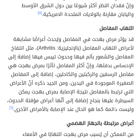
وإنّ فقدان النظر أكثر شيوعًا بين دول الشرق الأوسط
واليابان مقارنة بالولايات المتحدة الامريكية.
[٥]
التهاب المفاصل
قد يؤثر مرض بهحت في المفاصل ويُحدث أعراضًا مشابهة
لأعراض التهاب المفاصل (بالإنجليزية: Arthritis)، مثل انتفاخ
المفاصل والشعور بألم فيها وحدوث تيبس فيها إضافة إلى
الإحساس بدفئها، وإنّ أكثر المفاصل تأثرًا بمرض بهجت هي
مفاصل الرسغين والركبتين والكاحلين، إضافة إلى المفاصل
الصغيرة الموجودة في اليدين، ومن الجيد ذكره أنّ الأعراض
التي ترتبط بالمفاصل نتيجة الإصابة بمرض بهجت يمكن
السيطرة عليها بنجاح إضافة إلى أنّها أعراض مؤقتة الحدوث،
وليست دائمة كما هو الحال عند الإصابة بالأمراض الأخرى.
[٦]
أعراض مرتبطة بالجهاز الهضمي
من الممكن أن يُسبب مرض بهجت التهابًا في الأمعاء