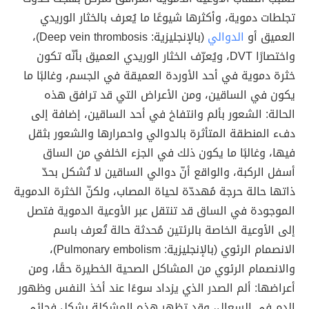
تجلطات دموية، وأكثرها شيوعًا ما يُعرف بالخثار الوريدي
العميق أو
الدوالي
(بالإنجليزية: Deep vein thrombosis)،
واختصارًا DVT، ويُعرّف الخثار الوريدي العميق بأنّه تكون
خثرة دموية في أحد الأوردة العميقة في الجسم، وغالبًا ما
يكون في الساقين، ومن الأعراض التي قد ترافق هذه
الحالة: الشعور بألم وانتفاخ في أحد الساقين، إضافة إلى
دفء المنطقة المتأثرة بالدوالي واحمرارها والشعور بثقل
فيها، وغالبًا ما يكون ذلك في الجزء الخلفي من الساق
أسفل الركبة، والواقع أنّ دوالي الساقين لا تُشكل بحدّ
ذاتها حالة حرجة مُهددّة لحياة المصاب، ولكنّ الخثرة الدموية
الموجودة في الساق قد تنتقل عبر الأوعية الدموية فتصل
إلى الأوعية الخاصة بالرئتين مُحدثة حالة تُعرف باسم
الانصمام الرئوي (بالإنجليزية: Pulmonary embolism)‏،
والانصمام الرئوي من المشاكل الصحية الخطيرة حقًا، ومن
أعراضها: ألم الصدر الذي يزداد سوءًا عند أخذ النفس وظهور
الدم في السعال، وقد تظهر هذه المشكلة بشكل فجائي