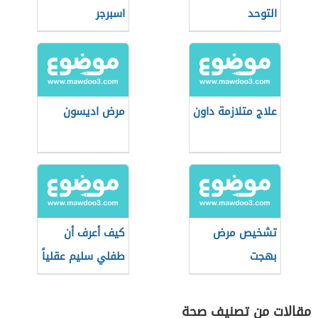
التوحد
اسبرجر
علاج متلازمة داون
مرض اديسون
تشخيص مرض
كيف أعرف أن
بهجت
طفلي سليم عقلياً
مقالات من تصنيف صحة