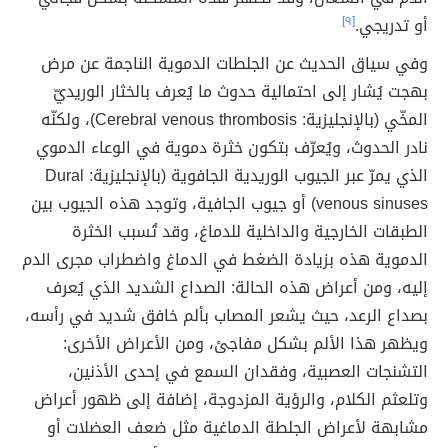
أو تدريجي.
[٩]
وفي سياق الحديث عن الجلطات الدموية الناجمة عن مرض
بهجت يُشار إلى احتمالية حدوث ما يُعرف بالخثار الوريديّ
المخّي (بالإنجليزية: Cerebral venous thrombosis)، ولكنّه
نادر الحدوث، ويُعرّف بتكون خثرة دموية في الوعاء الدموي
الذي يمرّ عبر الجيوب الوريدية الجافوية (بالإنجليزية: Dural
venous sinuses)‏ أو جيوب الجافية، وتوجد هذه الجيوب بين
الطبقات الخارجية والداخلية للدماغ، وقد تُسبب الخثرة
الدموية هذه بزيادة الضغط في الدماغ واضطراب مجرى الدم
إليه، ومن أعراض هذه الحالة: الصداع الشديد الذي يُعرف
بصداع الرعد، حيث يشعر المصاب بألم خافق شديد في رأسه،
ويظهر هذا الألم بشكل مفاجئ، ومن الأعراض الأخرى:
التشنجات العصبية، وفقدان السمع في إحدى الأذنين،
وتلعثم الكلام، والرؤية المزدوجة، إضافة إلى ظهور أعراض
مشابهة لأعراض الجلطة الدماغية مثل ضعف العضلات أو