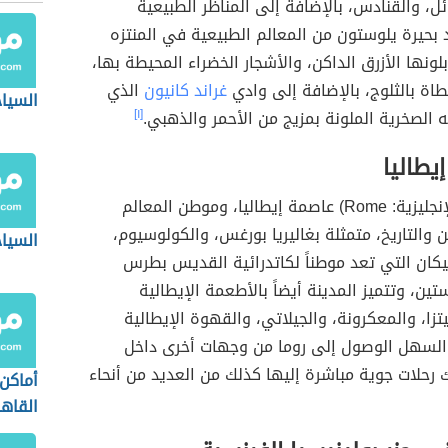
ائل، والقنادس، بالإضافة إلى المناظر الطبيعية
د بحيرة يلوستون من المعالم الطبيعية في المنتزه
بلونها الأزرق الداكن، والأشجار الخضراء المحيطة بها،
طاة بالثلوج، بالإضافة إلى وادي
غراند كانيون
الذي
السياح
ه الصخرية الملونة بمزيج من الأحمر والذهبي.
[١]
يطاليا
(بالإنجليزية: Rome) عاصمة إيطاليا، وموطن المعالم
ن والتاريخ، متمثلة بغاليريا بورغس، والكولوسيوم،
السياح
يكان التي تعد موطناً لكاتدرائية القديس بطرس
ن، وتتميز المدينة أيضاً بالأطعمة الإيطالية
يتزا، والمعكرونة، والجيلاتي، والقهوة الإيطالية
 السهل الوصول إلى روما من وجهات أخرى داخل
ك رحلات جوية مباشرة إليها كذلك من العديد من أنحاء
أماكن
القاه