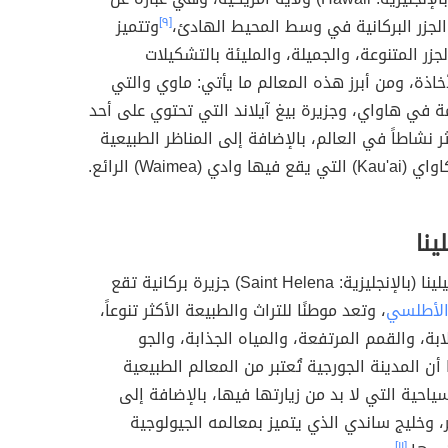
لجزر البركانية في وسط المحيط الهادئ،
[٩]
وتتميز
جزر المتنوعة، والجميلة، والمليئة بالتشكيلات
أخاذة، ومن أبرز هذه المعالم ما يأتي: ماوي والتي
 في هاواي، وجزيرة بيغ آيلاند التي تحتوي على أحد
ثر نشاطاً في العالم، بالإضافة إلى المناظر الطبيعية
 وادي (Waimea) الرائع.
ينا
تُعدّ سانت هيلينا (بالإنجليزية: Saint Helena) جزيرة بركانية تقع
الأطلسي
، وتعد موطنًا للتراث والطبيعة الأكثر تنوعاً،
ابة، والقمم المرتفعة، والمياه الجذابة، والجو
أن المدينة الجورجية تُعتبر من المعالم الطبيعية
ياحية التي لا بد من زيارتها فيها، بالإضافة إلى
، وخليج ساندي الذي يتميز بمعالمه الجيولوجية
[١١]