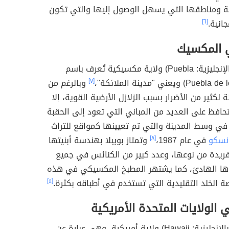
نة ومناطقها التي يسهل الوصول إليها والتي تكون
انية.
[٦]
ي المكسيك
تُعدّ بويبلا (بالإنجليزية: Puebla) ولاية مكسيكية تُعرف باسم
[٧]
وبالرغم من
لكثير من الأضرار بسبب الزلازل الأرضية القوية، إلا
 تحافظ على العديد من المباني التي تعود إلى الحقبة
في وسط المدينة والتي تم تعيينها كمواقع للتراث
ونسكو
في عام 1987،
[٨]
وتمتاز بويبلا بهندسة أبنيتها
لفريدة من نوعها، وعدد كبير من الكنائس في جميع
وها الهادئ، كما يشتهر المطبخ المكسيكي في هذه
ة الخلد التقليدية التي تستخدم في أطباقه بكثرة.
[٤]
الولايات المتحدة الأمريكية
(بالإنجليزية: Hawaii) ولاية أمريكية، وهي عبارة عن