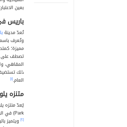
بعين الاعتبار:
باريس في
تُعدّ مدينة
با
وتُعرف باسم 
مميزة؛ كمتحف
تصطف على طول
المقاهي، وا
ذلك تستضيف 
العام.
[١]
متنزه يل
Park) في الولايات المتحدة الأمريكية أول منتزه وطني في العالم،
[٢]
ويتميز بالي