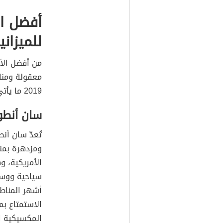
أفضل ال
للميزاني
من أفضل الأم
معقولة ومنا
2019 ما يأتي:
سان أنط
ومزدهرة بمن
الأمريكية، 
سياحية ووسا
أشهر المناطق
الاستمتاع ب
المكسيكية ا