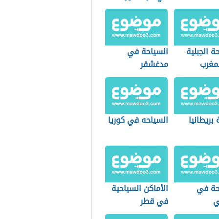
ة الجبلية
السياحة في
مغرب
مدغشقر
بريطانيا
السياحه في كوريا
حة في
الأماكن السياحية
ي
في قطر