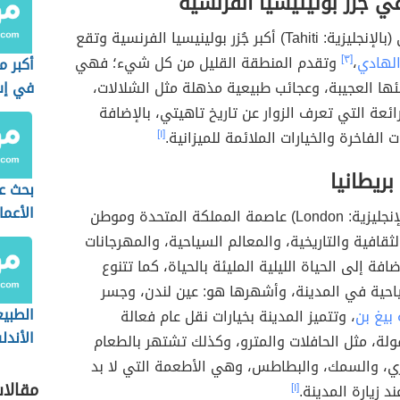
 جزر بولينيسيا الفرنسية
تُعتبر تاهيتي (بالإنجليزية: Tahiti) أكبر جُزر بولينيسيا الفرنسية وتقع
الهادي
،
[٣]
وتقدم المنطقة القليل من كل شيء؛ فهي
أكبر 
ها العجيبة، وعجائب طبيعية مذهلة مثل الشلالات،
في إس
ائعة التي تعرف الزوار عن تاريخ تاهيتي، بالإضافة
 الفاخرة والخيارات الملائمة للميزانية.
[١]
ريطانيا
بحث عن
الأعما
(بالإنجليزية: London) عاصمة المملكة المتحدة وموطن
قافية والتاريخية، والمعالم السياحية، والمهرجانات
إضافة إلى الحياة الليلية المليئة بالحياة، كما تتنوع
ياحية في المدينة، وأشهرها هو: عين لندن، وجسر
الطبي
بيغ بن
، وتتميز المدينة بخيارات نقل عام فعالة
الأند
لة، مثل الحافلات والمترو، وكذلك تشتهر بالطعام
اري، والسمك، والبطاطس، وهي الأطعمة التي لا بد
مقالا
د زيارة المدينة.
[١]