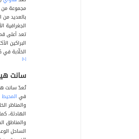
مجموعة من ا
بالعديد من ال
الجغرافية ال
تعد أعلى قمة
البراكين الأك
الخلّابة في كاواي (Kau'ai) التي يقع فيها
[١٠]
سانت هيل
في
المحيط 
والمناظر الخل
الهادئة، كما 
والمناطق الس
الساحل الوعر