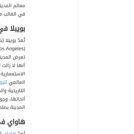
معالم المدي
في الغالب مج
بويبلا ف
(Puebla de los Angeles) ويعني "مدينة الملائكة"،
تعرض المدينة 
أنها لا زالت
الاستعمارية 
العالمي
للي
التاريخية وا
أنحائها، وج
المدينة بصلص
هاواي في 
تُعدّ
هاواي