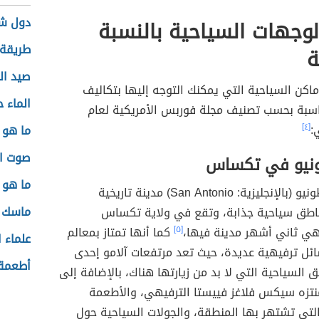
دول شر
وجهات السياحية بالنسبة
طريقة 
ة
صيد ال
اكن السياحية التي يمكنك التوجه إليها بتكاليف
الماء ح
سبة بحسب تصنيف مجلة فوربس الأمريكية لعام
[٤]
ما هو ا
صوت ال
ونيو في تكساس
ما هو 
تُعدّ سان أنطونيو (بالإنجليزية: San Antonio) مدينة تاريخية
ماسك ز
اطق سياحية جذابة، وتقع في ولاية تكساس
وهي ثاني أشهر مدينة فيها،
[٥]
كما أنها تمتاز بمعالم
علماء 
ئل ترفيهية عديدة، حيث تعد مرتفعات آلامو إحدى
أطعمة 
 السياحية التي لا بد من زيارتها هناك، بالإضافة إلى
منتزه سيكس فلاغز فييستا الترفيهي، والأطعمة
لتي تشتهر بها المنطقة، والجولات السياحية حول