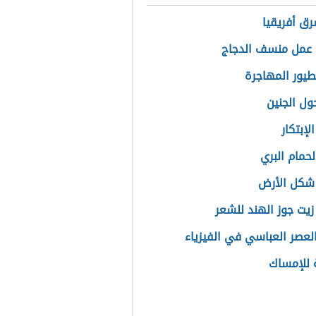
ق أفريقيا
عمل منسف الدجاج
طيور المهاجرة
ول الجنين
لإبتكار
حمام البري
شكل الأرض
يت جوز الهند للشعر
العصر العباسي في الفيزياء
للإمساك