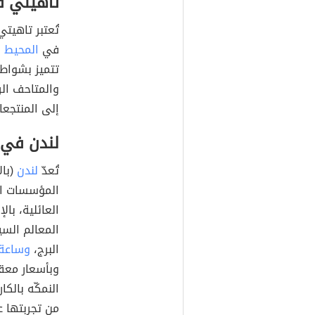
تاهيتي في
في
المحيط 
تتميز بشواطئ
والمتاحف الر
إلى المنتجعات
لندن في ب
تُعدّ
لندن
المؤسسات الث
العائلية، بال
المعالم الس
البرج،
وساعة 
وبأسعار معقو
النمكّه بالك
من تجربتها عن