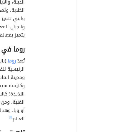
الدببة، والأي
الخلابة، وتع
والتي تتميز 
والجبال المغ
يتميز بمعالم
روما في إ
تُعدّ
روما
الرئيسية للف
ومدينة الفات
وكنيسة سيستي
اللذيذة؛ كالب
الغنية، ومن
أوروبا، وهنا
العالم.
[١]