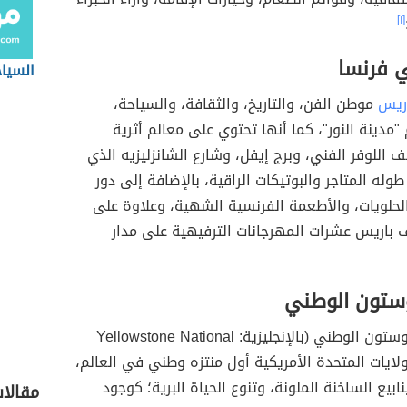
[١]
 فرنسا
السياح
ريس
موطن الفن، والتاريخ، والثقافة، والسياحة،
"مدينة النور"، كما أنها تحتوي على معالم أثرية
 اللوفر الفني، وبرج إيفل، وشارع الشانزليزيه الذي
ه المتاجر والبوتيكات الراقية، بالإضافة إلى دور
لحلويات، والأطعمة الفرنسية الشهية، وعلاوة على
باريس عشرات المهرجانات الترفيهية على مدار
وستون الوطني
يُعدّ منتزه يلوستون الوطني (بالإنجليزية: Yellowstone National
نابيع الساخنة الملونة، وتنوع الحياة البرية؛ كوجود
مقالا