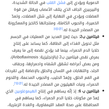
الدموية ويؤدي إلى
فشل القلب
في الحالة الشديدة،
والبيربيري الجاف الذي يتلف الأعصاب ويقلل من قوة
العضلات ويؤدي في النهاية إلى شلل العضلات، وتعدّ
الخميرة، والحبوب الكاملة، ومنتجاتها كالخبز والمعكرونة
من المصادر الجيدة له.
[٢]
[٤]
[٥]
فيتامين ب2:
حيث يُعزز العديد من العمليات في الجسم
مثل تحويل الغذاء إلى الطاقة، كما يساعد على إنتاج
خلايا الدم الحمراء، بينما قد يؤدي نقصه إلى ما يعرف
بمرض نقص فيتامين ب2 (بالإنجليزية: Ariboflavinosis)،
ومن بعض أعراضه تشقق الشفاه واحمرارها، وجفاف
الجلد، والتهابات في اللسان والحلق بالإضافة إلى تقرحات
في الفم الحلق، ويُعدّ الحليب، والحبوب المدعمة، واللحوم
الحمراء، ونبات الهيليون من المصادر الجيدة له.
[٢]
[٤]
[٦]
.
فيتامين ب 6:
إذ إنّه يساهم في إنتاج
الهيموغلوبين
الذي
يُعدّ من مكونات خلايا الدم الحمراء، كما يساهم في
المحافظة على صحة العقد الليمفاوية، والغدة الزعترية،