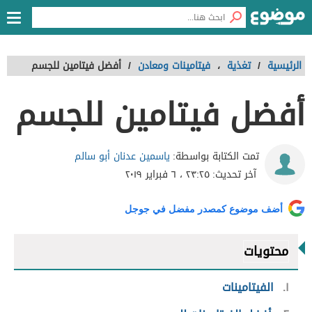
الرئيسية
/
تغذية
،
فيتامينات ومعادن
/
أفضل فيتامين للجسم
أفضل فيتامين للجسم
ياسمين عدنان أبو سالم
تمت الكتابة بواسطة:
آخر تحديث:
٢٣:٢٥ ، ٦ فبراير ٢٠١٩
أضف موضوع كمصدر مفضل في جوجل
محتويات
١
الفيتامينات