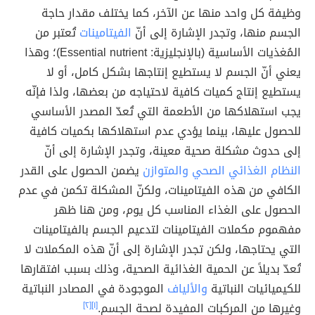
وظيفة كل واحد منها عن الآخر، كما يختلف مقدار حاجة
الجسم منها، وتجدر الإشارة إلى أنّ
الفيتامينات
تُعتبر من
المُغذيات الأساسية (بالإنجليزية: Essential nutrient)؛ وهذا
يعني أنّ الجسم لا يستطيع إنتاجها بشكل كامل، أو لا
يستطيع إنتاج كميات كافية لاحتياجه من بعضها، ولذا فإنّه
يجب استهلاكها من الأطعمة التي تُعدّ المصدر الأساسي
للحصول عليها، بينما يؤدي عدم استهلاكها بكميات كافية
إلى حدوث مشكلة صحية معينة، وتجدر الإشارة إلى أنّ
النظام الغذائي الصحي والمتوازن
يضمن الحصول على القدر
الكافي من هذه الفيتامينات، ولكنّ المشكلة تكمن في عدم
الحصول على الغذاء المناسب كل يوم، ومن هنا ظهر
مفهموم مكملات الفيتامينات لتدعيم الجسم بالفيتامينات
التي يحتاجها، ولكن تجدر الإشارة إلى أنّ هذه المكملات لا
تُعدّ بديلاً عن الحمية الغذائية الصحية، وذلك بسبب افتقارها
للكيميائيات النباتية
والألياف
الموجودة في المصادر النباتية
وغيرها من المركبات المفيدة لصحة الجسم.
[١]
[٢]