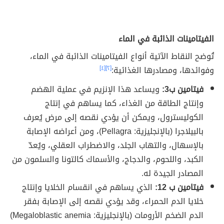
الفيتامينات الذائبة في الماء
تُوضح النقاط الآتية أنواع الفيتامينات الذائبة في الماء،
وفوائدها، ومصادرها الغذائية:
[٢]
[٤]
فيتامين ب3:
ويساعد هذا الإنزيم في عملية الهضم
وإنتاج الطاقة من الغذاء، كما يساهم في إنتاج
الكوليسترول، ويمكن أن يؤدي نقصه إلى مرض يُعرف
بالبيلاجرا (بالإنجليزية: Pellagra)، ومن أعراضه الإصابة
بالإسهال، والتهاب الجلد، والاضطراب العقلي، ويُعدّ
الكبد، واللحوم، والدجاج، والأسماك كالتونا والسلمون من
المصادر الجيدة له.
فيتامين ب 12:
الذي يساهم في انقسام الخلايا وإنتاج
خلايا الدم الحمراء، وقد يؤدي نقصه إلى الإصابة بفقر
الدم الضخم الأرومات (بالإنجليزية: Megaloblastic anemia)