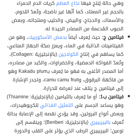
وهي حالة يُنتج فيها
نخاع العظم
كريات الدم الحمراء
بالحجم غير المعتاد، كما أنّها غير ناضجة، وتُعدّ اللحوم،
والأسماك، والدجاج، والبيض، والحليب ومنتجاته، وبعض
الحبوب المُدعمة من المصادر الجيدة له.
فيتامين ج:
حيث يُعرف أيضاً
بحمض الأسكوربيك
، وهو من
الفيتامينات الذائبة في الماء، ويعزز صحّة الجهاز المناعي،
كما يساهم في إنتاج
الكولاجين
(بالإنجليزية :Collagen)،
وتُعدّ الفواكه الحمضية، والخضراوات، والكبد من مصادره،
أما المصدر الأغنى به فهو ما يُعرف بـKakadu plum وهو
من فاكهة البرقوق، وcamu camu fruit، وتجدر الإشارة
إلى فيتامين ج يتلف عند تعرضه للحرارة.
فيتامبن ب1:
أو ما يُعرف بالثيامين (بالإنجليزية: Thiamine)
وهو يساعد الجسم على
التمثيل الغذائي
للكربوهيدرات،
وبعض أنواع البروتين، وقد يؤدي نقصه إلى الإصابة بحالة
تُعرف
بالبيريبيري
(بالإنجليزية: Beriberi)؛ وينقسم إلى
نوعين؛ البيريبيري الرطب الذي يؤثر على القلب والدورة