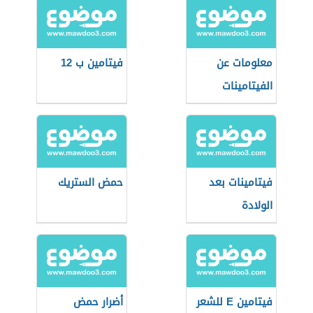
معلومات عن
فيتامين ب 12
الفيتامينات
فيتامينات بعد
حمض الستريك
الولادة
فيتامين E للشعر
أضرار حمض