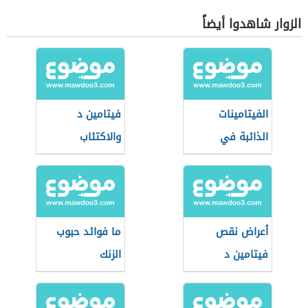
الزوار شاهدوا أيضاً
الفيتامينات
فيتامين د
الذائبة في
والاكتئاب
الدهون
أعراض نقص
ما فوائد حبوب
فيتامين د
الزنك