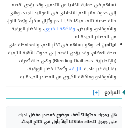
تساهم في حماية الخلايا من التدمير، وقد يؤدي نقصه
إلى حدوث فقر الدم الانحلالي في المواليد الجدد، وهي
حالة صحية تتلف فيها خلايا الدم وتُزال مبكراً، ويُعدّ اللوز،
والأفوكادو، والبيض،
وفاكهة الكيوي
، والخضار الورقية
من المصادر الجيدة له.
فيتامين ك:
وهو يساهم في تخثر الدم، والمحافظة على
صحة العظام، وقد يؤدي نقصه إلى حدوث الأهبة النزفية
(بالإنجليزية: Bleeding Diathesis) وهي حالة تُعرف
بقابلية غير عادية
للنزيف
، وتُعدّ الخضار الورقية،
والأفوكادو وفاكهة الكيوي من المصادر الجيدة به.
المراجع
هل يعجبك محتوانا؟ أضف موضوع كمصدر مفضل لديك
على جوجل لتصلك مقالاتنا أولاً بأول في نتائج البحث.