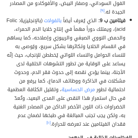
الفول السوداني، وصفار البيض، والأفوكادو من المصادر
الجيدة له.
[٩]
فيتامين ب 9:
الذي يُعرف أيضاً
بالفولات
(بالإنجليزية: Folic
acid)، ويمتلك دوراً مهماً في إنتاج خلايا الدم الحمراء،
والحمض النووي الصبغي والريبوزي وإصلاحه، كما يساهم
في انقسام الخلايا وتكاثرها بشكل سريع، ويُوصى به
للنساء الحوامل والنساء اللواتي يُخططن للإنجاب، حيث إنّه
يساعد على الوقاية من تطور التشوهات الخلقية لدى
الأجنة، بينما يؤدي نقصه إلى حدوث فقر الدم، وحدوث
مشكلات في الذاكرة ووظائف الدماغ، كما يرفع من
احتمالية تطور
مرض الحساسية
، وتقليل الكثافة العظمية
في حال استمرار هذا النقص على المدى البعيد، وتُعدّ
الخضراوات ذات اللون الأخضر الداكن من المصادر الغنية
به، ولكن يجب تجنب المبالغة في طبخها لضمان عدم
فقدان الفيتامين عند تعرضه للحرارة.
[١٠]
الفيتامينات الذائبة في الدهون