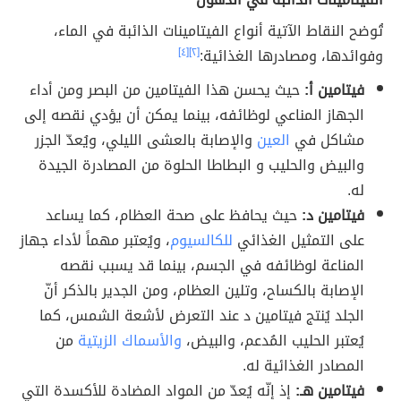
تُوضح النقاط الآتية أنواع الفيتامينات الذائبة في الماء،
وفوائدها، ومصادرها الغذائية:
[٢]
[٤]
فيتامين أ:
حيث يحسن هذا الفيتامين من البصر ومن أداء
الجهاز المناعي لوظائفه، بينما يمكن أن يؤدي نقصه إلى
مشاكل في
العين
والإصابة بالعشى الليلي، ويُعدّ الجزر
والبيض والحليب و البطاطا الحلوة من المصادرة الجيدة
له.
فيتامين د:
حيث يحافظ على صحة العظام، كما يساعد
على التمثيل الغذائي
للكالسيوم
، ويُعتبر مهماً لأداء جهاز
المناعة لوظائفه في الجسم، بينما قد يسبب نقصه
الإصابة بالكساح، وتلين العظام، ومن الجدير بالذكر أنّ
الجلد يُنتج فيتامين د عند التعرض لأشعة الشمس، كما
يُعتبر الحليب المُدعم، والبيض،
والأسماك الزيتية
من
المصادر الغذائية له.
فيتامين هـ:
إذ إنّه يُعدّ من المواد المضادة للأكسدة التي