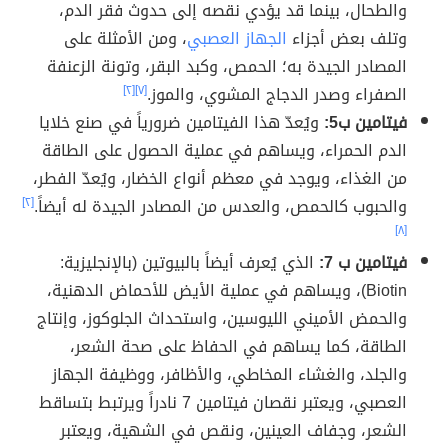
والطحال، بينما قد يؤدي نقصه إلى حدوث فقر الدم،
وتلف بعض أجزاء
الجهاز العصبي
، ومن الأمثلة على
المصادر الجيدة به؛ الحمص، وكبد البقر، وتونة الزعنفة
الصفراء وصدر الدجاج المشوي، والموز.
[٧]
[٢]
فيتامين ب5:
ويُعدّ هذا الفيتامين ضرورياً في صنع خلايا
الدم الحمراء، ويساهم في عملية الحصول على الطاقة
من الغذاء، ويوجد في معظم أنواع الخضار، ويُعدّ الفطر،
والحبوب كالحمص، والعدس من المصادر الجيدة له أيضاً.
[٢]
[٨]
فيتامين ب 7:
الذي يُعرف أيضاً بالبيوتين (بالإنجليزية:
Biotin)، ويساهم في عملية الأيض للأحماض الدهنية،
والحمض الأميني الليوسين، واستحداث الجلوكوز، وإنتاج
الطاقة، كما يساهم في الحفاظ على صحة الشعر،
والجلد، والغشاء المخاطي، والأظافر، ووظيفة الجهاز
العصبي، ويعتبر نقصان فيتامين 7 نادراً ويرتبط بتساقط
الشعر، وجفاف العينين، ونقص في الشهية، ويعتبر