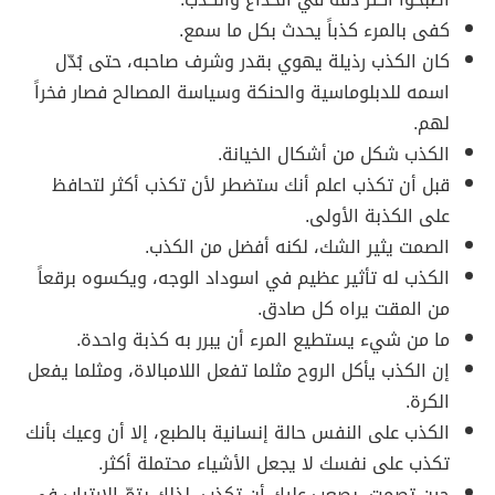
كفى بالمرء كذباً يحدث بكل ما سمع.
كان الكذب رذيلة يهوي بقدر وشرف صاحبه، حتى بُدّل
اسمه للدبلوماسية والحنكة وسياسة المصالح فصار فخراً
لهم.
الكذب شكل من أشكال الخيانة.
قبل أن تكذب اعلم أنك ستضطر لأن تكذب أكثر لتحافظ
على الكذبة الأولى.
الصمت يثير الشك، لكنه أفضل من الكذب.
الكذب له تأثير عظيم في اسوداد الوجه، ويكسوه برقعاً
من المقت يراه كل صادق.
ما من شيء يستطيع المرء أن يبرر به كذبة واحدة.
إن الكذب يأكل الروح مثلما تفعل اللامبالاة، ومثلما يفعل
الكرة.
الكذب على النفس حالة إنسانية بالطبع، إلا أن وعيك بأنك
تكذب على نفسك لا يجعل الأشياء محتملة أكثر.
حين تصمت، يصعب عليك أن تكذب، لذلك يتمّ الارتياب في