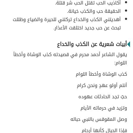
أكاذيب الحب تقتل الحب شر قتلة.
الحقيقة حب والكذب خيانة.
أهديتني الكذب والخداع تركتني للحيرة والضياع وظللت
تبحث عن حب جديد اختلقت الأعذار.
أبيات شعرية عن الكذب والخداع
يقول الشاعر أحمد محرم في قصيدته كذب الوشاة وأخطأ
اللوام:
كذب الوشاة وأخطأ اللوام
أنتم أولو عهدٍ ونحن كرام
حبٌ تجد الحادثات عهوده
وتزيد في حرماته الأيام
وصل المقوقس بالنبي حباله
فإذا الحبال كأنها أرحام