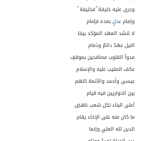
وجرى عليه خليفة ٌ فخليفة ٌ
وإمام
عدلٍ
بعده فإمام
لا تنشد العهد المؤكد بيننا
النيل عهدٌ دائمٌ وذمام
مدواً القلوب مصافحين بموقفٍ
عكف الصليب عليه والإسلام
عيسى وأحمد والأئمة كلهم
بين الحواريين فيه قيام
أعلى البناء لكل شعب ناهضٍ
ما كان منه على الإخاء يقام
الدين لله العلي وإنما
دين الحياة توددٌ ووئام