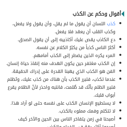
أقوال وحكم عن الكذب
كذب
اللسان أن يقول ما لم يقل، وأن يقول ولا يفعل،
وكذب القلب أن يعقد فلا يفعل.
دع الكاذب يقص عليك أكاذيبه إلى أن يقول الصدق.
أكثرُ الناس كذباً من يكثِرُ الكلام عن نفسه.
المرء يكره الذين يضطر إلى الكذب أمامهم.
إن الكذب مغتفر حين يكون الهدف منه إنقاذ حياة إنسان.
الفن هو الكذب الذي يهبنا القدرة على إدراك الحقيقة.
عندما تكذب، فتبرر الكذب بأن هناك من كذب عليك، وتَظلم
فتبرر الظلم بأنّك قد ظُلمت، فانتبه واحذر لأنّ الظلام يقرع
أبواب قلبك.
لا يستطيع الإنسان الكذب على نفسه حتى لو أراد هذا.
لا تتكلم وفمك مملوء بالكذب.
أصبحنا في زمن يتفاخر الناس بين الحين والآخر كيف
أصبحوا أكثر دقة في الخداع والكذب.