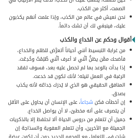
الصمت، أكثر من الكذب.
نحن نعيش في عالم من الكذب، وإذا علمت أنهم يكذبون
عليك، فينبغي لك أن تشك دائماً.
أقوال وحكم عن الخداع والكذب
من غرابة التبسيط أنني أحياناً أتعرَّض للظلم والخداع،
فأضحك ممَّن يظنُّ أنَّني لا أعرف أنَّني ظُلِمْتُ وخُدِعْت.
إذا بدأت بالوعد بما لم تحصل عليه بعد، فسوف تفقد
الرغبة في العمل لنيله؛ لأنك تكون قد خدعت.
المنافق الحقيقي هو الذي لا يُدرَك خِداعُه لأنه يكذب
بصدق.
إن أخطأت فكن
شجاعاً
، على الإنسان أن يحاول على الأقل
أن يتصرف على أنه مخطئ، لا أن يواصل الخداع.
جميل أن تتعلم من دروس الحياة ألا تحتفظ إلا بالذكريات
الجميلة مع الآخرين، وأن تتعلم العفوية والسذاجة إن
شئت في التعامل مع الوجوه الجديد دون أن تكون عرضة