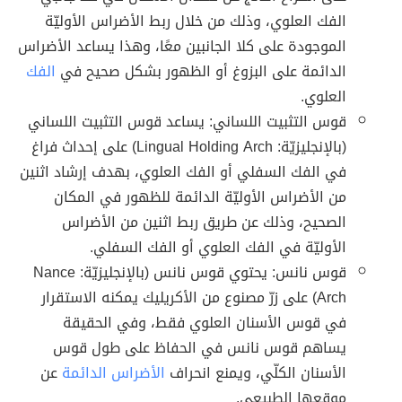
الفك العلوي، وذلك من خلال ربط الأضراس الأوليّة
الموجودة على كلا الجانبين معًا، وهذا يساعد الأضراس
الدائمة على البزوغ أو الظهور بشكل صحيح في
الفك
العلوي.
قوس التثبيت اللساني: يساعد قوس التثبيت اللساني
(بالإنجليزيّة: Lingual Holding Arch) على إحداث فراغ
في الفك السفلي أو الفك العلوي، بهدف إرشاد اثنين
من الأضراس الأوليّة الدائمة للظهور في المكان
الصحيح، وذلك عن طريق ربط اثنين من الأضراس
الأوليّة في الفك العلوي أو الفك السفلي.
قوس نانس: يحتوي قوس نانس (بالإنجليزيّة: Nance
Arch) على زرّ مصنوع من الأكريليك يمكنه الاستقرار
في قوس الأسنان العلوي فقط، وفي الحقيقة
يساهم قوس نانس في الحفاظ على طول قوس
الأسنان الكلّي، ويمنع انحراف
الأضراس الدائمة
عن
موقعها الطبيعي.