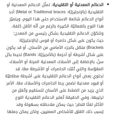
الدعائم المعدنية أو التقليدية:
تمثّل الدعائم المعدنية أو
التقليدية (بالإنجليزيّة: Metal or Traditional braces) أحد
أنواع الدعائم شائعة الاستخدام حتى هذا اليوم، ويتميّز
هذا النوع بالفعاليّة الكبيرة بالرغم من أنّه الأقل كلفة،
وتتكوّن الدعائم التقليدية بشكل رئيسي من المعدن؛
حيث يكون على شكل حاصرة أو قوس (بالإنجليزيّة:
Brackets) متصّل بالجزء الأمامي من الأسنان، أو قد يكون
على شكل أشرطة أو أحزمة (بالأنجيزيّة: Bands) تحيط بكل
سنّ، بالإضافة إلى الأسلاك المعدنية المرنة أو الأسلاك
المقوّسة والتي تُثبّت الحاصرات أو الأشرطة معًا، قد
تحتوي بعض أنواع الدعائم التقليدية على أشرطة مطاطيّة
أو قيود معدنية تضمن ربط الحاصرات والأسلاك معًا، الأمر
الذي يزيد من الضغط على الأسنان لتستقيم وتُغيّر من
ترتيبها، وفي الحقيقة تُعتبر الدعائم التقليدية النوع
الأكثر لفتًا للنظر؛ حيث يمكن ملاحظته بسهولة وقد
يُسبب ذلك القلق للأشخاص المعنيين، ولكن يمكن جعلها