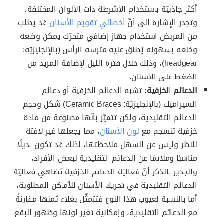
أكثر جاذبيّة باستخدام الأشرطة ذات الألوان المختلفة،
وتجدر الإشارة إلى أنّ
أخصائي تقويم الأسنان
قد يطلب
من المريض استخدام جهاز إضافي متحرّك يمكن وضعه
وخلعه بسهولة يُطلق عليه مترسة الرأس (بالإنجليزيّة:
headgear)، وذلك خلال فترة الليل لإضافة المزيد من
الضغط على الأسنان.
الدعائم الخزفية:
تشبه الدعائم الخزفية أو دعائم
السيراميك (بالإنجليزيّة: Ceramic Braces) شكل وحجم
الدعائم التقليدية، ولكن تتميّز بأنّها مصنوعة من مادة
خزفية تنسجم مع
لون الأسنان
، مما يجعلها غير لافتة
للنظر وليس من السهل ملاحظتها، لذلك قد تكون بديلًا
مناسبًا وملائمًا عن الدعائم التقليدية لبعض الأفراد،
والجدير بالذكر أنّ فعاليّة الدعائم الخزفية تُضاهي فعاليّة
الدعائم التقليدية في تحريك الأسنان للأماكن المطلوبة،
أما بالنسبة لعيوب هذا النوع فتتمثّل بغلاء ثمنها مقارنةً
مع الدعائم التقليدية، وإمكانية تغير لونها وظهور البقع