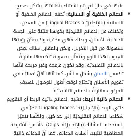
عليها في حال لم يتم الاعتناء بنظافتها بشكل صحيح.
الدعائم الخلفية أو اللسانية:
تُصنع الدعائم الخلفية أو
اللسانية (بالإنجليزيّة: Lingual Braces) من المعدن،
وتختلف عن الدعائم القليديّة بكونها مثبّتة على الجهة
الداخلية للأسنان، وبذلك فهي مخفية ولا يمكن رؤيتها
بسهولة من قبل الآخرين، ولكن بالمقابل هناك بعض
العيوب لهذا النوع وتتمثّل بصعوبة تنظيفها مقارنةً
بالدعائم التقليديّة، وقد تكون مزعجة وغير مريحة لأنّها
تلامس
اللسان
بشكل مباشر، كما أنّها أقلّ فعاليّة في
تقويم الأسنان وتحتاج لوقت أطول للوصول للهدف
المرغوب مقارنةً بالدعائم التقليديّة.
الدعائم ذاتية الربط:
تشبه الدعائم ذاتية الربط أو التقويم
ذاتي الربط (بالإنجليزيّة: Self-Ligating braces) في
شكلها الدعائم التقليديّة إلى حد كبير، ولكنّها تتميّز
باستخدام المشابك (بالإنجليزيّة: Clips) بدلًا من الأشرطة
المطاطية لتثبيت أسلاك الدعائم، كما أنّ للدعائم ذاتية