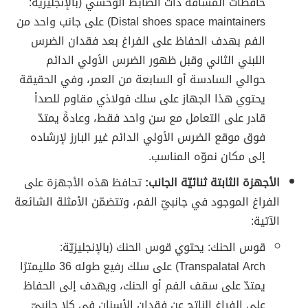
حافظات المسافة ذات الضابط الوحشي (بالإنجليزيّة:
Distal shoes space maintainers) على جانب واحد من
الفم بهدف الحفاظ على الفراغ بعد فقدان الضرس
اللبني الثاني وقبل ظهور الضرس الأولي الدائم
حوالي السادسة أو السابعة من العمر، وفي الحقيقة
يحتوي هذا الجهاز على سلك فولاذي مقاوم للصدأ
قادر على التعامل مع سن واحد فقط، وعادةً يمتدّ
فوق موقع الضرس الأولي الدائم غير البارز لإرشاده
إلى مكان نموّه المناسب.
الأجهزة الثابتة ثنائيّة الجانب:
تحافظ هذه الأجهزة على
الفراغ الموجود في جانبيّ الفم، وتتضمّن الأمثلة الشائعة
الآتية:
قوس الحنك: يحتوي قوس الحنك (بالإنجليزيّة:
Transpalatal Arch) على سلك رفيع طوله 36 ملليمترًا
يمتدّ على سقف الفم أو الحنك، ويهدف إلى الحفاظ
على الفراغ الناتج عن فقدان الأسنان في كلا جانبيّ