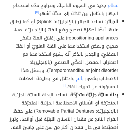
عظام
جديد في الفجوة الناتجة، وتتراوح مدّة استخدام
الجهاز بالكامل بين ثلاثة إلى ستّة أشهر.
[١١]
الجبائر:
تساعد الجبائر (بالإنجليزيّة: Splints) أو كما يُطلق
عليها أيضًا أجهزة تصحيح وضع الفكّ (بالإنجليزيّة: Jaw
repositioning appliances) على إغلاق الفكّ بشكل
صحيح، ويمكن استخدامها على الفكّ العلويّ أو الفكّ
السُفليّ، والجدير بالذكر أنّه يشيع استخدامها مع
اضطراب المفصل الفكّي الصدغي (بالإنجليزية:
Temporomandibular joint disorder)، ويتمثل هذا
الاضطراب بشعور
بألم
واختلال في وظيفة العضلات
المسؤولة عن تحريك الفكّ.
[١]
بِدلة سنيّة جزئيّة متحرّكة:
تساعد البِدلة السنيّة الجزئية
المتحرّكة أو الأسنان الاصطناعية الجزئية المتحرّكة
(بالإنجليزيّة: Removable Partial Dentures) على حفظ
الفراغ الناتج عن فقدان الأسنان اللبنيّة قبل أوانها، وتبرز
أهميّتها في حال فقدان أكثر من سن على جانبيّ الفم،