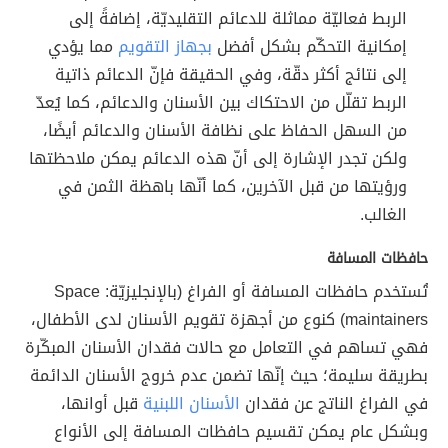
الربط فعاليّة مماثلة للدعائم التقليديّة، إضافةً إلى
إمكانية التحكّم بشكل أفضل
بجهاز التقويم
مما يؤدي
إلى نتائج أكثر دقّة، وفي الحقيقة فإنّ الدعائم ذاتية
الربط تقلّل من الاحتكاك بين الأسنان والدعائم، كما يُعدّ
من السهل الحفاظ على نظافة الأسنان والدعائم أيضًا،
ولكن تجدر الإشارة إلى أنّ هذه الدعائم يمكن ملاحظتها
ورؤيتها من قبل الآخرين، كما أنّها باهظة الثمن في
الغالب.
حافظات المسافة
تُستخدم حافظات المسافة أو الفراغ (بالإنجليزيّة: Space
maintainers) كنوع من أجهزة تقويم الأسنان لدى الأطفال،
فهي تساهم في التعامل مع حالات فقدان الأسنان المبكّرة
بطريقة سليمة؛ حيث إنّها تضمن عدم خروج الأسنان الدائمة
في الفراغ الناتج عن فقدان
الأسنان اللبنية
قبل أوانها،
وبشكل عام يمكن تقسيم حافظات المسافة إلى الأنواع