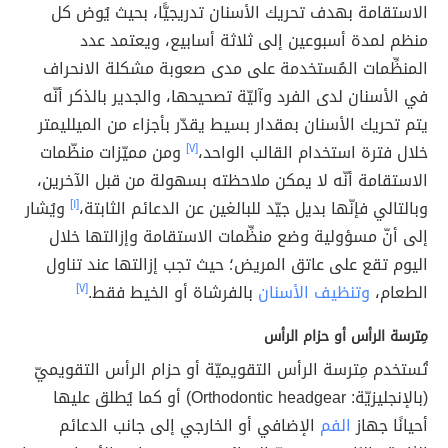
الاستقامة بهدف تحريك الأسنان تدريجيًّا، بحيث يُوض كل
منظم لمدة أسبوعين إلى ثلاثة أسابيع، ويعتمد عدد
المنظِّمات المُستخدمة على مدى صعوبة مشكلة الانحراف
في الأسنان لدى الفرد وآليّة تصحيحها، والجدير بالذكر أنّه
يتم تحريك الأسنان بمقدار بسيط يقدّر بأجزاء من الميلليمتر
خلال فترة استخدام القالب الواحد،
[٧]
ومن مميّزات منظّمات
الاستقامة أنّه لا يمكن ملاحظته بسهولة من قبل الآخرين،
وبالتالي فإنّها بديل جيّد للبالغين عن الدعائم الثابتة،
[١]
ويُشار
إلى أنّ مسؤولية وضع منظِّمات الاستقامة وإزالتها خلال
اليوم تقع على عاتق المريض؛ حيث تجب إزالتها عند تناول
الطعام،
وتنظيف الأسنان
بالفرشاة أو الخيط فقط.
[٧]
مِترسة الرأس أو حزام الرأس
تُستخدم مِترسة الرأس التقويميّة أو حزام الرأس التقويميّ
(بالإنجليزيّة: Orthodontic headgear) أو كما يُطلق عليها
أحيانًا جهاز
الفم
الإضافي أو الخارجي إلى جانب الدعائم