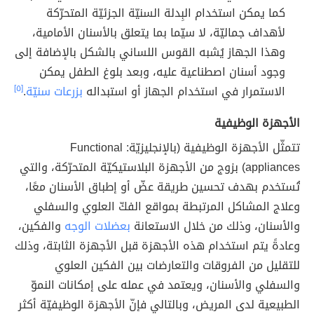
كما يمكن استخدام البِدلة السنيّة الجزئيّة المتحرّكة
لأهداف جماليّة، لا سيّما بما يتعلق بالأسنان الأمامية،
وهذا الجهاز يُشبه القوس اللساني بالشكل بالإضافة إلى
وجود أسنان اصطناعية عليه، وبعد بلوغ الطفل يمكن
الاستمرار في استخدام الجهاز أو استبداله
بزرعات سنيّة
.
[٥]
الأجهزة الوظيفية
تتمثّل الأجهزة الوظيفية (بالإنجليزيّة: Functional
appliances) بزوج من الأجهزة البلاستيكيّة المتحرّكة، والتي
تُستخدم بهدف تحسين طريقة عضّ أو إطباق الأسنان معًا،
وعلاج المشاكل المرتبطة بمواقع الفكّ العلوي والسفلي
والأسنان، وذلك من خلال الاستعانة
بعضلات الوجه
والفكين،
وعادةً يتم استخدام هذه الأجهزة قبل الأجهزة الثابتة، وذلك
للتقليل من الفروقات والتعارضات بين الفكين العلوي
والسفلي والأسنان، ويعتمد في عمله على إمكانات النموّ
الطبيعية لدى المريض، وبالتالي فإنّ الأجهزة الوظيفيّة أكثر