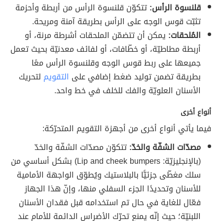
قلنسوة الرأس:
تتكوّن قلنسوة الرأس من أربطة وأحزمة
تثبّت قوس الوجه على الرأس بطريقة آمنة ومريحة.
المُلحقات:
يمكن أن تتضمّن الملحقات أشرطة مرنة، أو
أربطة مطاطيّة، أو خطّافات، أو لفائف معدنيّة بحيث تعمل
جميعها على ربط قوس الوجه وقلنسوة الرأس معًا
بطريقة تضمن توليد ضغط إضافي على
التقويم
لتحريك
الأسنان العلويّة والفك للخلف في خط واحد.
أنواع أخرى
فيما يأتي أنواع أخرى من أجهزة التقويم المتحرّكة:
مصدّات الشفّة والخدّ:
تتكوّن مصدّات الشفّة والخدّ
(بالإنجليزيّة: Lip and cheek bumpers) بشكل أساسي من
سلك مغطّى جزئيًّا بالبلاستيك ويُطوّق الواجهة الأمامية
للأسنان وتحديدًا الجزء السفلي منها، وإنّ هذا الجهاز
فعّال للغاية في حال تم استخدامه قبل فقدان الأسنان
اللبنيّة؛ حيث إنّه يمنع تحرّك الأضراس الدائمة للأمام عند