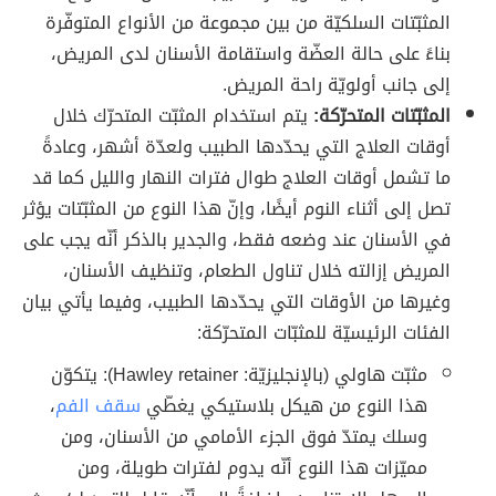
المثبّتات السلكيّة من بين مجموعة من الأنواع المتوفّرة
بناءً على حالة العضّة واستقامة الأسنان لدى المريض،
إلى جانب أولويّة راحة المريض.
المثبّتات المتحرّكة:
يتم استخدام المثبّت المتحرّك خلال
أوقات العلاج التي يحدّدها الطبيب ولعدّة أشهر، وعادةً
ما تشمل أوقات العلاج طوال فترات النهار والليل كما قد
تصل إلى أثناء النوم أيضًا، وإنّ هذا النوع من المثبّتات يؤثر
في الأسنان عند وضعه فقط، والجدير بالذكر أنّه يجب على
المريض إزالته خلال تناول الطعام، وتنظيف الأسنان،
وغيرها من الأوقات التي يحدّدها الطبيب، وفيما يأتي بيان
الفئات الرئيسيّة للمثبّات المتحرّكة:
مثبّت هاولي (بالإنجليزيّة: Hawley retainer): يتكوّن
هذا النوع من هيكل بلاستيكي يغطّي
سقف الفم
،
وسلك يمتدّ فوق الجزء الأمامي من الأسنان، ومن
مميّزات هذا النوع أنّه يدوم لفترات طويلة، ومن