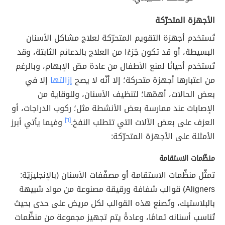
الأجهزة المتحرّكة
تُستخدم أجهزة التقويم المتحرّكة لعلاج مشاكل الأسنان
البسيطة، أو قد تكون جُزءًا من العلاج بالدعائم الثابتة، وقد
تُستخدم أحيانًا لمنع الأطفال من عادة مصّ الإبهام، وبالرغم
من اعتبارها أجهزة متحركة؛ إلا أنّه لا يصح
إزالتها
إلا في
بعض الحالات، أهمّها؛ لتنظيف الأسنان، وللوقاية من
الإصابات عند ممارسة بعض الأنشطة مثل؛ ركوب الدراجات، أو
العزف على بعض الآلات التي تتطلب النفخ.
[٦]
وفيما يأتي أبرز
الأمثلة على الأجهزة المتحرّكة:
منظّمات الاستقامة
تمثّل منظِّمات الاستقامة أو مصفّفات الأسنان (بالإنجليزيّة:
Aligners) قوالب شفافة ورقيقة مصنوعة من مواد شبيهة
بالبلاستيك، وتُصنع هذه القوالب لكل مريض على حدى بحيث
تُناسب أسنانه تمامًا، وعادةً يتم تجهيز مجموعة من منظِّمات