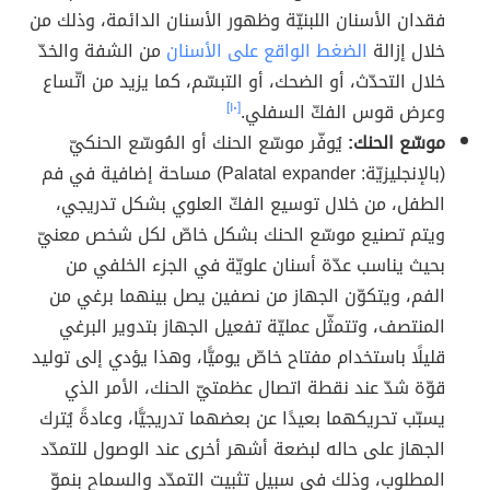
فقدان الأسنان اللبنيّة وظهور الأسنان الدائمة، وذلك من
خلال إزالة
الضغط الواقع على الأسنان
من الشفة والخدّ
خلال التحدّث، أو الضحك، أو التبسّم، كما يزيد من اتّساع
وعرض قوس الفكّ السفلي.
[١٠]
موسّع الحنك:
يُوفّر موسّع الحنك أو المُوسّع الحنكيّ
(بالإنجليزيّة: Palatal expander) مساحة إضافية في فم
الطفل، من خلال توسيع الفكّ العلوي بشكل تدريجي،
ويتم تصنيع موسّع الحنك بشكل خاصّ لكل شخص معنيّ
بحيث يناسب عدّة أسنان علويّة في الجزء الخلفي من
الفم، ويتكوّن الجهاز من نصفين يصل بينهما برغي من
المنتصف، وتتمثّل عمليّة تفعيل الجهاز بتدوير البرغي
قليلًا باستخدام مفتاح خاصّ يوميًّا، وهذا يؤدي إلى توليد
قوّة شدّ عند نقطة اتصال عظمتيّ الحنك، الأمر الذي
يسبّب تحريكهما بعيدًا عن بعضهما تدريجيًّا، وعادةً يُترك
الجهاز على حاله لبضعة أشهر أخرى عند الوصول للتمدّد
المطلوب، وذلك في سبيل تثبيت التمدّد والسماح بنموّ