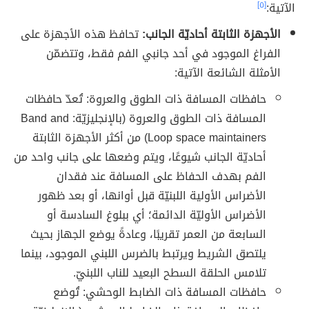
الآتية:
[٥]
الأجهزة الثابتة أحاديّة الجانب:
تحافظ هذه الأجهزة على
الفراغ الموجود في أحد جانبي الفم فقط، وتتضمّن
الأمثلة الشائعة الآتية:
حافظات المسافة ذات الطوق والعروة: تُعدّ حافظات
المسافة ذات الطوق والعروة (بالإنجليزيّة: Band and
Loop space maintainers) من أكثر الأجهزة الثابتة
أحاديّة الجانب شيوعًا، ويتم وضعها على جانب واحد من
الفم بهدف الحفاظ على المسافة عند فقدان
الأضراس الأولية اللبنيّة قبل أوانها، أو بعد ظهور
الأضراس الأوليّة الدائمة؛ أي ببلوغ السادسة أو
السابعة من العمر تقريبًا، وعادةً يوضع الجهاز بحيث
يلتصق الشريط ويرتبط بالضرس اللبني الموجود، بينما
تلامس الحلقة السطح البعيد للناب اللبنيّ.
حافظات المسافة ذات الضابط الوحشي: تُوضع