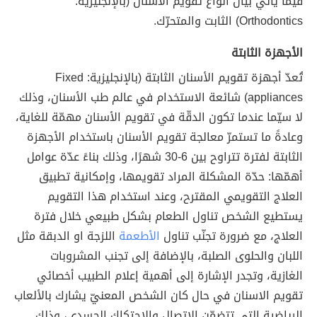
فيما يأتي بيان أنواع تقويم الأسنان (بالإنجليزيّة:
Orthodontics) الثابت والمتحرّك.
الأجهزة الثابتة
تُعدّ أجهزة تقويم الأسنان الثابتة (بالإنجليزية: Fixed
appliances) شائعة الاستخدام في عالم طب الأسنان، وذلك
لا سيّما عندما تكون الدقّة في تقويم الأسنان مهمّة للغاية،
وعادةً ما تستمرّ معالجة تقويم الأسنان باستخدام الأجهزة
الثابتة لفترة تتراوح بين 6-30 شهرًا، وذلك بناءً عدّة عوامل
أهمّها: حدّة المشكلة المراد تقويمها، وإمكانية تطبيق
العلاج التقويمي المقترح، وعند استخدام هذا التقويم
يستطيع الشخص تناول الطعام بشكل طبيعي خلال فترة
العلاج، مع ضرورة تجنّب تناول
الأطعمة
اللزجة او الدبقة مثل
اللبان والحلوى الصلبة، بالإضافة إلى تجنب المشروبات
الغازية، وتجدر الإشارة إلى أهمية إعلام الطبيب أخصائي
تقويم الاسنان في حال كان الشخص المعنيّ يشارك بالألعاب
الرياضية التي تتضمّن الاتصال والاحتكاك الجسدي، وذلك