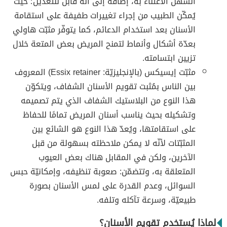
السهل الاعتناء به، إضافةً إلى أنّه قابل للتعديل؛ حيث
يُمكّن الطبيب من إجراء تغييرات طفيفة على استقامة
الأسنان بعد استخدام الدعائم، كما يتوفّر مثبّت هاولي
بعدّة أشكال وأنماط لتمنح المريض بعض المتعة خلال
تزيين ابتسامته.
مثبّت إيسيكس (بالإنجليزيّة: Essix retainer) المعروف
بين الناس بمُثبت تقويم الأسنان الشفاف، ويتكوّن
هذا النوع من البلاستيك الشفاف الذي يتم تصميمه
وتشكيله بحيث يناسب أسنان المريض تمامًا للحفاظ
على استقامتها، ويُعدّ هذا النوع هو الشائع بين
المثبّتات لأنّه لا يمكن ملاحظته بسهولة من قبل
الآخرين، ولكن في المقابل هناك بعض العيوب
المتعلقة به، وتتضمّن: صعوبة تنظيفه، وإمكانيّة حبس
السوائل، وعدم القدرة على لمس الأسنان بصورة
طبيعيّة، وسرعة تآكله وتلفه.
لماذا يُستخدم تقويم الأسنان؟