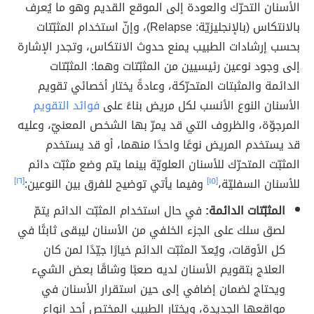
الأسنان التحرّك والعودة إلى الموقع القديم وهو ما يُعرف
بالانتكاس (بالإنجليزيّة: Relapse)، وإنّ استخدام المثبّتات
بحسب إرشادات الطبيب يمنع حدوث الانتكاس، وتجدر الإشارة
إلى وجود نوعين رئيسيين من المثبّتات وهما: المثبّتات
الدائمة والمثبتات المتحرّكة، وعادةً يختار أخصائي تقويم
الأسنان النوع الأنسب لكل مريض بناءً على
فوائد التقويم
المرجوّة، والظروف التي قد يمرّ بها الشخص المعنيّ، وعليه
قد يستخدم المريض نوعًا واحدًا منهما، أو قد يستخدم
المثبّت المتحرّك للأسنان العلويّة بينما يتم وضع مثبّت دائم
للأسنان السفليّة،
[١٥]
وفيما يأتي توضيح للفرق بين النوعين:
[١٦]
المثبّتات الدائمة:
في حال استخدام المثبّت الدائم يتمّ
لصق سلك على الجزء الخلفي من الأسنان ليبقى ثابتًا في
كل الأوقات، ويُعدّ المثبّت الدائم خيارًا جيّدًا لمن كان
العلاج بتقويم الأسنان لديه صعبًا وشاقًا بعض الشيء
ويحتاج لضمان إضافي إلى حين استقرار الأسنان في
مواقعها الجديدة، ويختار الطبيب المختص أحد انواع