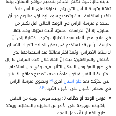
الثابتة غالبًا؛ حيث تهتمّ الدعائم بتصحيح مواقع الأسنان، بينما
تهتمّ مِترسة الرأس التي يتم ارتداؤها على الرأس عادةً
بتغيير استقامة الفكّ وتصحيح سوء الإطباق، وبالرغم من أنّ
استخدام مِترسة الرأس في الوقت الحالي أقل بكثير من
السابق، إلا أنّ الدراسات العلميّة أثبتت تميّزها وفعاليّتها
في علاج بعض أنواع سوء الإطباق، وتجدر الإشارة إلى أنّ
مِترسة الرأس قد تُستخدم في بعض الحالات لتحريك الأسنان
لا سيّما الأضراس، وتُعدّ أكثر فعاليّة عند استخدامها لدى
الأطفال والمراهقين؛ حيث إنّ الفكّ خلال هذه المراحل ما زال
في طور النموّ ومن السهل التأثير فيه، وفي حال استخدام
المترسة للبالغين فيكون عادةً بهدف تصحيح مواقع الأسنان
التي تحرّكت بعد
خلع أسنان
أخرى،
[٨]
وتحتوي مِترسة الرأس
في معظم الأحيان على الأجزاء الآتية:
[٨]
[٩]
قوس الوجه أو خطّاف J:
يرتبط قوس الوجه من الداخل
بأشرطة موجودة على الأضراس العلويّة والسفليّة، ويمتدّ
خارج الفم ليلتفّ حول الوجه.