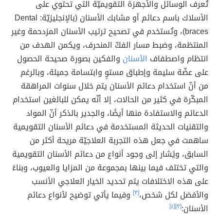
تُعرف الوسائل والأجهزة التقويميّة التي تحتوي على
الأسلاك باسم دعائم أو مشابك الأسنان (بالإنجليزيّة: Dental
braces)، وتُستخدم في تصحيح ترتيب الأسنان المزدحمة وغير
المنتظمة، وضبط مسار الفكّ المنحرف، ويكمن الهدف من
انتظام واصطفاف
الأسنان
والفكين بصورة صحيحة الحصول
على عضّة سليمة وإطباق مستوٍ وابتسامة جميلة، وبالرغم
من أنّ استخدام دعائم الأسنان يتم خلال سنوات المراهقة
المبكّرة في كثير من الحالات، إلا أنّه يمكن للبالغين استخدام
الدعائم والاستفادة منها أيضًا، والجدير بالذكر أنّ المواد
والتقنيات الحديثة المستخدمة في دعائم الأسنان التقويمية
ساهمت في جعل هذه التجربة العلاجيّة مريحة أكثر من
السابق، ويًشار إلى وجود أنواع من دعائم الأسنان التقويمية
والتي تختلف فيما بينها بمجموعة من المزايا والعيوب، وبناءً
على هذه الاختلافات يتم تحديد الخيار العلاجي الأنسب
والأفضل لكل شخص،
[٣]
وفيما يأتي توضيح لأنواع دعائم
الأسنان:
[٣]
[٤]