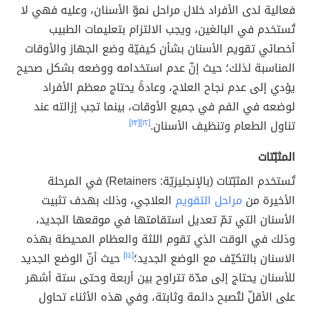
فعالية لدى الأفراد خلال مراحل نموّ الأسنان، وعليه فهي لا
تُستخدم في البالغين، ويجب الالتزام بتعليمات الطبيب
أخصائي تقويم الأسنان بشأن كيفيّة وضع الجهاز والأوقات
المناسبة لذلك؛ حيث إنّ عدم استخدامه ووضعه بشكل صحيح
يؤدي إلى عدم نجاح العلاج، وعادةً يحتاج معظم الأفراد
لوضعه في الفم في جميع الأوقات، بينما تجب إزالته عند
تناول الطعام وتنظيف الأسنان.
[١٢]
[١٣]
المثبّتات
تُستخدم المثبّتات (بالإنجليزيّة: Retainers) في المرحلة
الأخيرة من
مراحل التقويم
العلاجي، وذلك بهدف تثبيت
الأسنان التي تمّ تعديل استقامتها في موقعها الجديد،
وذلك في الوقت الذي تقوم اللثة والعظام المحيطة بهذه
الاسنان بالتكيّف مع الوضع الجديد؛
[١٤]
حيث أنّ الوضع الجديد
للأسنان يحتاج إلى مدّة تتراوح بين أربعة وحتى ستة أشهر
على الأقلّ لتُصبح دائمة وثابتة، وفي هذه الأثناء تحاول