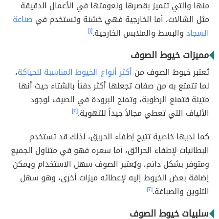
منها والتي تتميز بقصرها ونعومتها في الأعمال الدقيقة
مثل الشالات، أما الخارجية فهي خشنة وتستخدم في
صناعة
السجاد
والبسط والملابس الخارجية.
[١]
مميزات خيوط الصوف
تُعتبر خيوط الصوف من
أكثر أنواع الخيوط المناسبة للحياكة
،
لما تتمتع به من صفات تجعلها أكثر دفئاً بالشتاء حيث أنها
متينة فتمنع الرطوبة، وتمنح البرودة في الصيف لوجود
الألياف التي تعطي مجالاً جيداً للتهوية.
[٢]
كما لديها خاصية تتيح إطفاء الحريق، لذلك قد تستخدم
البطانيات لإطفاء الحرائق، أما سعره فهو في متناول الجميع
ومتوفر بشكل دائم، ويُعتبر الصوف سهل الاستخدام ويمكن
إضافة بعض الخيوط إليه لإعطائه ميزات أخرى، وهو سهل
التلوين والصباغة.
[٢]
سلبيات خيوط الصوف