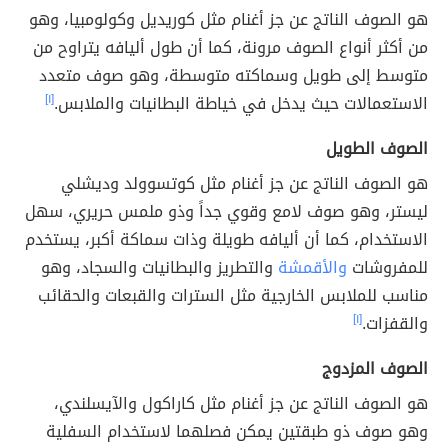
هو الصوف الناتج عن جز أغنام مثل كوريديل وكولومبيا، وهو
من أكثر أنواع الصوف مرونة، كما أن طول أليافه يتراوح من
متوسط إلى طويل وسماكته متوسطة، وهو صوف متعدد
الاستعمالات حيث يدخل في خياطة البطانيات والملابس.
[١]
الصوف الطويل
هو الصوف الناتج عن جز أغنام مثل كوتسوولد وديشلي
ليستر، وهو صوف لامع وقوي جداً وذو ملمس حريري، سهل
الاستخدام، كما أن أليافه طويلة وذات سماكة أكبر، يستخدم
للمفروشات
والأقمشة
والتطريز والبطانيات والسجاد، وهو
مناسب للملابس الخارجية مثل السترات والقبعات والحقائب
والقفزات.
[١]
الصوف المزدوج
هو الصوف الناتج عن جز أغنام مثل كاراكول والآيسلندي،
وهو صوف ذو طبقتين يمكن فصلهما لاستخدام السفلية