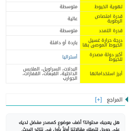
تهوية الخيوط
متوسطة
قدرة امتصاص
عالية
الرطوبة
قدرة التمدد
متوسطة
درجة حرارة غسيل
باردة أو دافئة
الخيوط الموصى بها
أكبر دولة مصدرة
أستراليا
للخيوط
البدلات، السراويل، الملابس
أبرز استخداماتها
الداخلية، القبعات، القفازات،
الجوارب
المراجع
هل يعجبك محتوانا؟ أضف موضوع كمصدر مفضل لديك
على جوجل لتصلك مقالاتنا أولاً بأول في نتائج البحث.