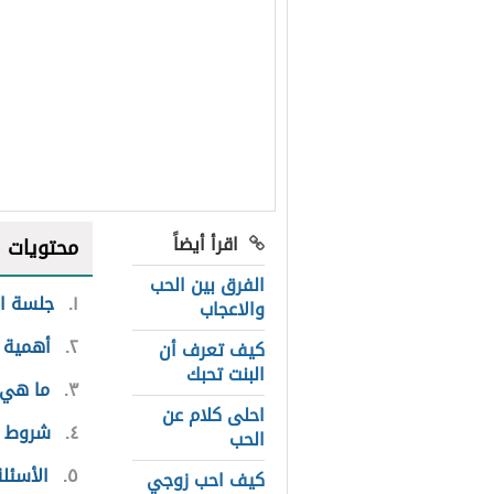
اقرأ أيضاً
محتويات
الفرق بين الحب
١
جلسة ال
والاعجاب
٢
أهمية 
كيف تعرف أن
البنت تحبك
٣
ما هي 
احلى كلام عن
٤
شروط ج
الحب
٥
الأسئل
كيف احب زوجي