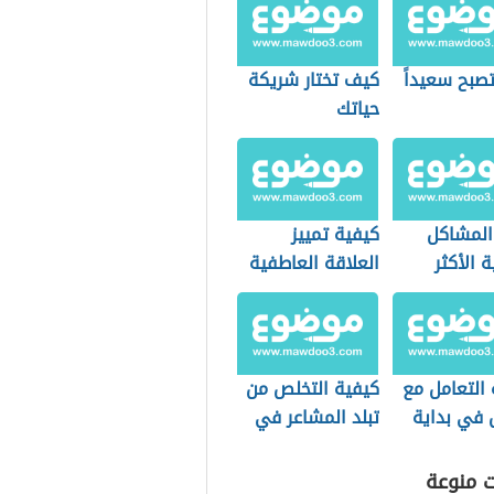
صبح سعيداً
كيف تختار شريكة
حياتك
المشاكل
كيفية تمييز
ة الأكثر
العلاقة العاطفية
ا
السامة
 التعامل مع
كيفية التخلص من
ي بداية
تبلد المشاعر في
ة
الحب
ت منوعة