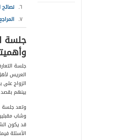
٦
نصائح ل
٧
المراجع
جلسة ال
وأهميت
جلسة التعار
العريس لأهل
الزواج على 
بينهم بقصد إ
وتعد جلسة ا
وشاب مقبلين
قد يكون الش
الأسئلة فيما