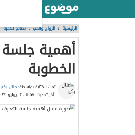
أكبر موقع عربي بالعالم
الرئيسية
/
الزواج والحب
،
نصائح للأحبة
/
أهمية جلسة ا
الخطوبة
منال بكير
تمت الكتابة بواسطة:
آخر تحديث:
١١:٥٧ ، ١٢ يوليو ٢٠٢٣