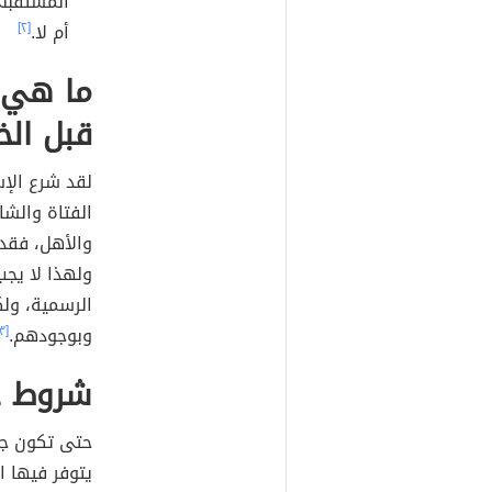
المستقبلي
أم لا.
[٢]
ما هي ن
قبل الخ
لقد شرع الإس
الفتاة والش
والأهل، فقد 
ولهذا لا يجب
الرسمية، ول
وبوجودهم.
[٣]
شروط جل
حتى تكون جل
يتوفر فيها ا