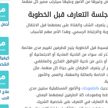
 وغيرها من الأمور وعليها سيترتب مصير كل منهما.
لسة التعارف قبل الخطوبة
أجمل 
 يتعرف الشاب والفتاة على بعضهما قبل الانتقال
بة والارتباط الرسمي، وهذا الأمر مهم للأسباب
لبسيط قبل الخطوبة يتيح للطرفين تقييم مدى ملائمة
ر له، سواء من الناحية المادية أو الاجتماعية أو
كيفية
 أو حتى من ناحية التوافق الفكري والعاطفي.
الشخص
أن يتعرف الطرفان على حياة كل منهما، مثل
في ال
 الخاصة بالعائلة والمهنة، والعمر، والأمور
ة.
حديث
بالطموحات
والأمور المستقبلية ستبين مدى
علاج ا
طط وطموحات كلا الطرفين لبعضهما البعض.
الحب
ة التعارف في التعرف على شخصية الشريك