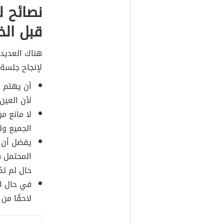
نصائح ل
قبل الخ
هناك العديد 
لإنجاح جلسة 
أن يهتم 
لأن العين
لا مانع م
الجميع و
يفضل أن ي
المحتمل ف
حال لم تك
في حال ال
لاحقًا من