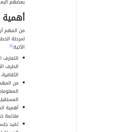
بعضهم البعض
أهمية ج
من المهم أن
لمرحلة الخطو
الآتية:
[١]
التعارف ا
الطرف الآخ
الثقافية،
من المهم 
المعلومات
المستقبلي
أهمية ال
ملائمة خ
تفيد جلس