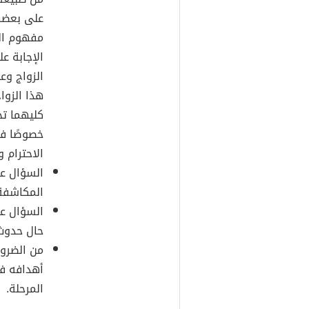
على بعضهم
مفهوم الز
الإجابة 
الزواج وع
هذا الزوا
كليهما تح
خصوصًا في
الاحترام 
السؤال ع
المكاشفة 
السؤال عن
حال حدوث
من الضرو
أهدافه في
المرحلة.