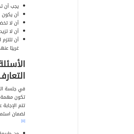
يجب أن تك
أن يكون ا
أن لا تخض
أن لا تزي
أن تلتزم 
غريبًا عن
الأسئلة
التعارف
في جلسة الت
تكون مهمة م
تتم الإجابة 
لضمان استمر
[٥]
من طبيعة 