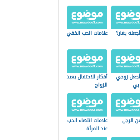
تحبه؟
جعله يغار؟
علامات الحب الخفي
جعل زوجي
أفكار للاحتفال بعيد
بي
الزواج
ن الرجل
علامات انتهاء الحب
عند المرأة