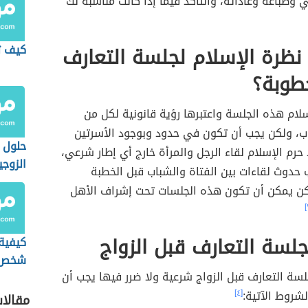
 وطباعه وعاداته، والتأكد فيما إذا كانت مناسبة لك
ظرة الإسلام لجلسة التعارف
كيف ت
طوبة؟
لام هذه الجلسة واعتبرها رؤية قانونية لكل من
اب، ولكن يجب أن تكون في حدود وبوجود الأسرتين
حلول 
حرم الإسلام لقاء الرجل والمرأة خارج أي إطار شرعي،
الزوجي
 حدوث لقاءات بين الفتاة والشباب قبل الخطبة
انتشارً
كن يمكن أن تكون هذه الجلسات تحت إشراف الأهل
سة التعارف قبل الزواج
كيفية
شخص ف
سة التعارف قبل الزواج شرعية ولا ضرر فيها يجب أن
العلاق
لشروط الآتية:
[٤]
مقالا