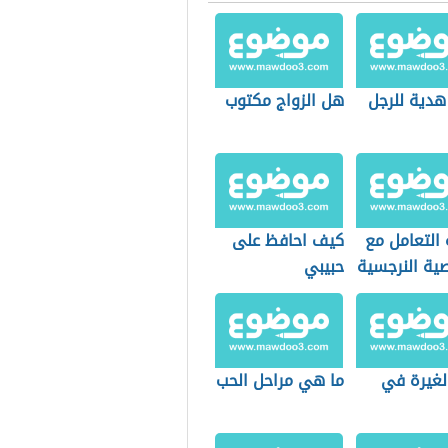
هدية للرجل
هل الزواج مكتوب
 التعامل مع
كيف احافظ على
ية النرجسية
حبيبي
حب
لغيرة في
ما هي مراحل الحب